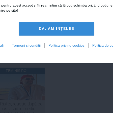
21:18
Citeşte mai departe
06 aug, 21:16
Citeşte mai departe
 pentru acest accept și îți reamintim că îți poți schimba oricând opțiune
ire pe site!
DAILYBUSINESS.RO
STIRIDESPORT.RO
DA, AM INȚELES
lii
Termeni și condiții
Politica privind cookies
Politica de co
Citeşte mai departe
Citeşte mai departe
FEMINIS.RO
 Ristei, reacție după ce
 pus la zid în mediul