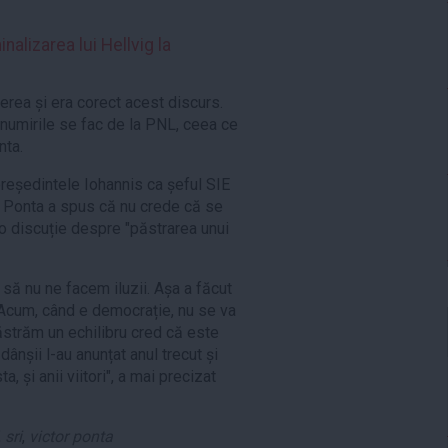
nalizarea lui Hellvig la
erea și era corect acest discurs.
e numirile se fac de la PNL, ceea ce
nta.
reședintele Iohannis ca șeful SIE
or Ponta a spus că nu crede că se
o discuție despre "păstrarea unui
să nu ne facem iluzii. Așa a făcut
 Acum, când e democrație, nu se va
ăstrăm un echilibru cred că este
dânșii l-au anunțat anul trecut și
, și anii viitori", a mai precizat
,
sri
,
victor ponta