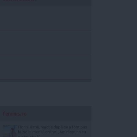
feminis.ro
Florin Ristei, reacție după ce a fost pus
la zid în mediul online: „Am răspuns cu
o statistică”