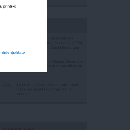
a printr-o
stiripesurse.ro
CNA elimină mai multe reclame la
suplimente alimentare în care apar Teo,
Codin Maticiuc sau Daniel Buzdugan
nfidențialitate
Cutremur puternic în Filipine. Seismul s-
a resimțit până în capitală, iar clădiri au
fost evacuate
La ce etaj să cumperi un apartament
dacă vrei să ai facturi mai mici la
energie
economica.net