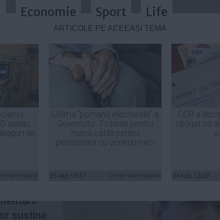
a
Economie
Sport
Life
ARTICOLE PE ACEEAŞI TEMĂ
 mult așteptat: Așa vom vota!
cienţii
Ultima "pomană electorală" a
CCR a deci
ID aveau
Guvernului: Tichete pentru
obligat să d
heaguri de
masă caldă pentru
c
pensionarii cu venituri mici
nta
a
upă ce a
te mai departe
25 sep, 09:57
Citeşte mai departe
24 sep, 12:00
n a Camerei
mentarii
vor susține