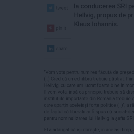
la conducerea SRI p
tweet
Hellvig, propus de p
Klaus Iohannis.
pin it
share
"Vom vota pentru numirea făcută de președ
(...) Cred că un echilibru trebuie păstrat. 
Hellvig, cu care am lucrat foarte bine în mo
îl vom vota, însă ca principiu trebuie să di
instituțiile importante din România trebuie
care aparțin aceleiași forțe politice (...)", 
de faptul că liberalii ar fi spus că social-d
pentru nominalizarea lui Hellvig la șefia SRI
El a adăugat că își dorește, în același timp