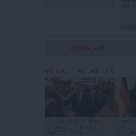
online
statis
COMENTARII
ARTICOLE PE ACEEAŞI TEMĂ
SONDAJ INSCOP. Klaus
Klaus Io
Iohannis domină topul
Preşedin
încrederii. Pe ce loc se
fost prim