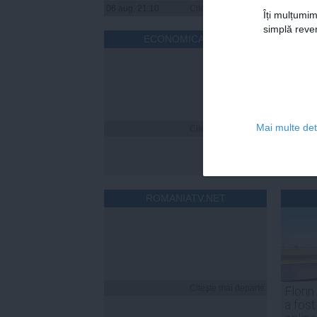
06 aug, 21:10
Citeşte mai departe
06 aug, 
Îți mulțumim
simplă reven
ECONOMICA.NET
Mai multe deta
Citeşte mai departe
ROMANIATV.NET
Citeşte mai departe
Florin
a fost