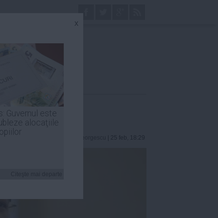
x
s: Guvernul este
ubleze alocaţiile
opiilor
Robert Georgescu
| 25 feb, 18:29
Citeşte mai departe