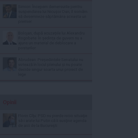
Simion: Începem demersurile pentru
suspendarea lui Nicușor Dan; îl somăm
să desemneze săptămâna aceasta un
premier
Bolojan, după acuzațiile lui Alexandru
Rogobete: În ședința de guvern nu a
ajuns un material de deblocare a
posturilor
Abrudean: Președintele Senatului nu
votează în locul plenului și nu poate
decide singur soarta unui proiect de
lege
Opinii
Florin Cîţu: PSD nu pierde nicio situaţie
să-i arate lui Putin că îi susţine agenda
de aici de la Bucureşti