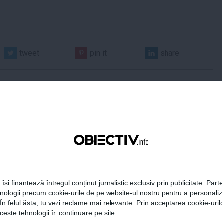
tweet
pin it
share
 Darău afirmă că
USR: PSD face totul pentru
ria naţională de apărare
ca România să piardă
 își finanțează întregul conținut jurnalistic exclusiv prin publicitate. Parte
e să devină mai
miliarde de euro din PNRR
hnologii precum cookie-urile de pe website-ul nostru pentru a personali
titivă
 În felul ăsta, tu vezi reclame mai relevante. Prin acceptarea cookie-urilo
ceste tehnologii în continuare pe site.