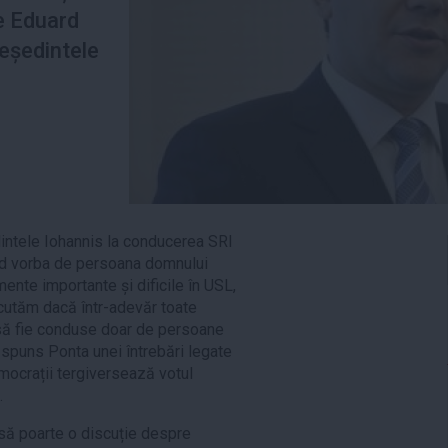
e Eduard
reședintele
intele Iohannis la conducerea SRI
Fiind vorba de persoana domnului
mente importante și dificile în USL,
scutăm dacă într-adevăr toate
 să fie conduse doar de persoane
a răspuns Ponta unei întrebări legate
emocrații tergiversează votul
.
, să poarte o discuție despre