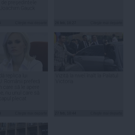
 de preşedintele
 Joachim Gauck
5
Citeşte mai departe
26 feb, 16:27
Citeşte mai departe
dă replica lui
Vizită la nivel înalt la Palatul
: Românii preferă
Victoria
n care să le apere
e, nu unul care să
capul plecat
3
Citeşte mai departe
27 feb, 10:44
Citeşte mai departe