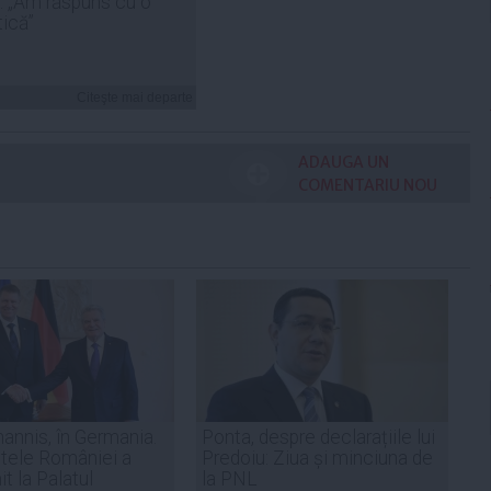
: „Am răspuns cu o
tică”
Citeşte mai departe
ADAUGA UN
COMENTARIU NOU
hannis, în Germania.
Ponta, despre declarațiile lui
tele României a
Predoiu: Ziua și minciuna de
it la Palatul
la PNL