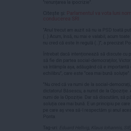
"renunțarea la ipocrizie".
Citește și:
Parlamentul va vota luni nomi
conducerea SRI
"Anul trecut am auzit să nu ia PSD toată put
(...) Acum, însă, nu mai e valabil, acum toat
nu cred că este în regulă (...)", a precizat Po
Întrebat dacă intenționează să discute cu p
să fie din partea social-democraților, Vict
va întâmpla așa, adăugând că e importantă 
echilibru", care este "cea mai bună soluție".
"Nu cred că va numi de la social-democrați, 
dictatorul Băsescu, a numit de la Opoziție.
numi de la Opoziție. Dar să discutăm, să p
soluția cea mai bună. E un principiu pe care 
pe care aș vrea să-l respectăm și anul acesta
Ponta.
Tag-uri:
Eduard Hellvig
,
Klaus Iohannis
,
SIE