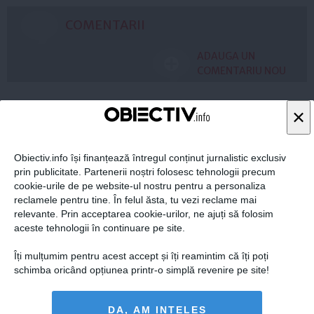
COMENTARII
ADAUGA UN
COMENTARIU NOU
×
ARTICOLE PE ACEEAŞI TEMĂ
Obiectiv.info își finanțează întregul conținut jurnalistic exclusiv
prin publicitate. Partenerii noștri folosesc tehnologii precum
cookie-urile de pe website-ul nostru pentru a personaliza
reclamele pentru tine. În felul ăsta, tu vezi reclame mai
relevante. Prin acceptarea cookie-urilor, ne ajuți să folosim
aceste tehnologii în continuare pe site.
Îți mulțumim pentru acest accept și îți reamintim că îți poți
schimba oricând opțiunea printr-o simplă revenire pe site!
Ipocrizia UDMR: CE respinge Minority SafePack, dar
DA, AM INȚELES