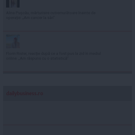
Alina Pușcău, mărturisire cutremurătoare înainte de
operație: „Am cancer la sân”
Florin Ristei, reacție după ce a fost pus la zid în mediul
online: „Am răspuns cu o statistică”
dailybusiness.ro