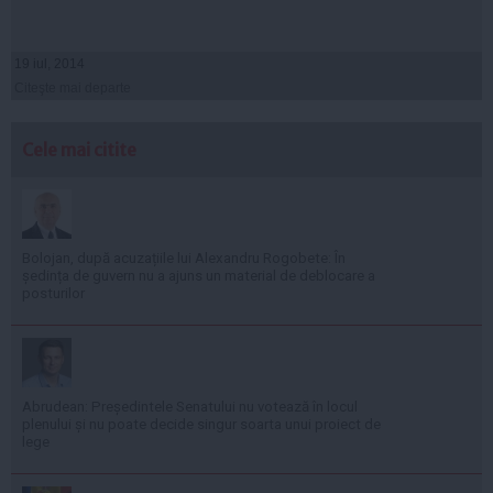
19 iul, 2014
Citeşte mai departe
Cele mai citite
Bolojan, după acuzațiile lui Alexandru Rogobete: În
ședința de guvern nu a ajuns un material de deblocare a
posturilor
Abrudean: Președintele Senatului nu votează în locul
plenului și nu poate decide singur soarta unui proiect de
lege