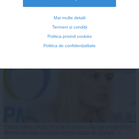
UDMR atacă MAE și amenință cu ieșirea de la
Guvernare
Mai multe detalii
Termeni și condiții
Politica privind cookies
06 iul, 2014
Citeşte mai departe
Politica de confidențialitate
Elena Udrea: Victor Ponta nu poate câştiga preşedinţia
României doar cu votul electoratului de stânga