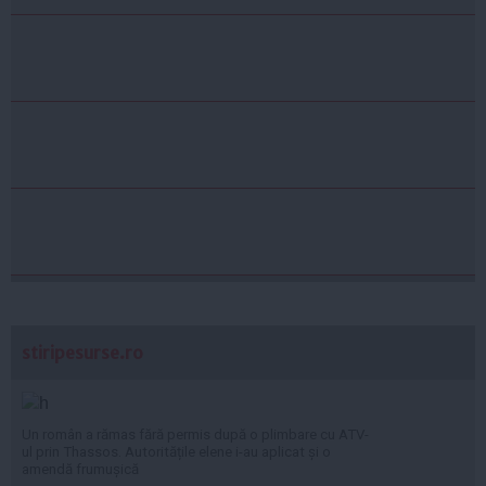
stiripesurse.ro
Un român a rămas fără permis după o plimbare cu ATV-
ul prin Thassos. Autoritățile elene i-au aplicat și o
amendă frumușică