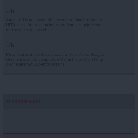
Anchetă: Un nou scandal îl lovește pe Gianni Infantino.
UEFA ar fi plătit o sumă importantă unei angajate care
ar fi avut o relație cu el
Prețul pâinii, amenințat de războiul de la Marea Neagră.
Grâul s-a scumpit cu aproape 6%, iar Portul Constanța
devine alternativă pentru Ucraina
economica.net