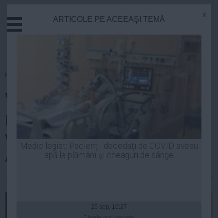
x
ARTICOLE PE ACEEAŞI TEMĂ
Actual
Economie
Justitie
Externe
Homepage
»
Politica
Educatie
Victor Ponta i-a transmis
Sanatate
Stiinta
preşedintelui CE că România
Tehnologie
vrea postul de comisar la
Cultura
Medic legist: Pacienţii decedaţi de COVID aveau
Agricultură
apă la plămâni şi cheaguri de sânge
Mediu
Life
Laurentiu Panait
| 18 iul, 2014
Politica
Guvern
25 sep, 10:27
Citeşte mai departe