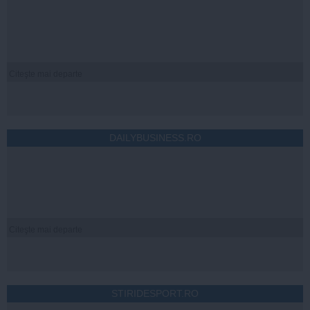
Citeşte mai departe
DAILYBUSINESS.RO
Citeşte mai departe
STIRIDESPORT.RO