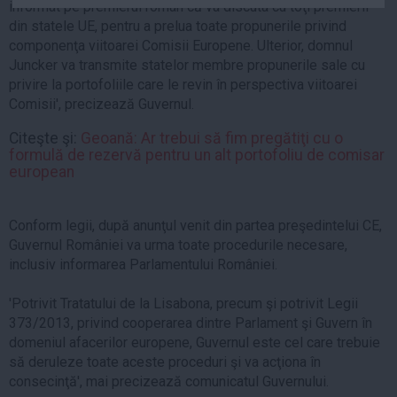
informat pe premierul român că va discuta cu toţi premierii
Auto
din statele UE, pentru a prelua toate propunerile privind
Sport
componenţa viitoarei Comisii Europene. Ulterior, domnul
Juncker va transmite statelor membre propunerile sale cu
Handbal
privire la portofoliile care le revin în perspectiva viitoarei
Comisii', precizează Guvernul.
Box
Baschet
Citeşte şi:
Geoană: Ar trebui să fim pregătiţi cu o
formulă de rezervă pentru un alt portofoliu de comisar
Tenis
european
Alte sporturi
Life
Conform legii, după anunţul venit din partea preşedintelui CE,
Guvernul României va urma toate procedurile necesare,
Funny
inclusiv informarea Parlamentului României.
Travel
Stil de viata
'Potrivit Tratatului de la Lisabona, precum şi potrivit Legii
373/2013, privind cooperarea dintre Parlament şi Guvern în
domeniul afacerilor europene, Guvernul este cel care trebuie
să deruleze toate aceste proceduri şi va acţiona în
consecinţă', mai precizează comunicatul Guvernului.