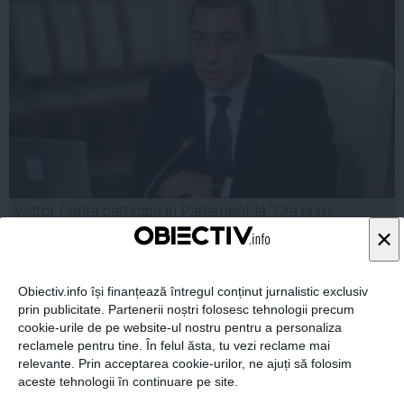
Victor Ponta participă în Parlament la "Ora prim-
ministrului"
×
Obiectiv.info își finanțează întregul conținut jurnalistic exclusiv
prin publicitate. Partenerii noștri folosesc tehnologii precum
02 iun, 09:36
cookie-urile de pe website-ul nostru pentru a personaliza
Citeşte mai departe
reclamele pentru tine. În felul ăsta, tu vezi reclame mai
relevante. Prin acceptarea cookie-urilor, ne ajuți să folosim
aceste tehnologii în continuare pe site.