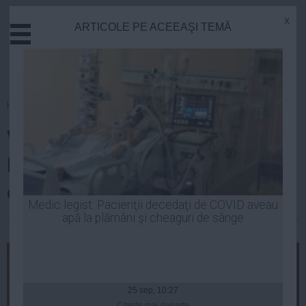
x
ARTICOLE PE ACEEAŞI TEMĂ
Actual
Economie
Justitie
Externe
Homepage
»
Politica
Educatie
VICTOR PONTA merge marţi în
Sanatate
Stiinta
Parlament să prezinte starea
Tehnologie
economiei
Cultura
Medic legist: Pacienţii decedaţi de COVID aveau
apă la plămâni şi cheaguri de sânge
Mediu
| 01 iun, 23:43
Life
Politica
Guvern
25 sep, 10:27
Citeşte mai departe