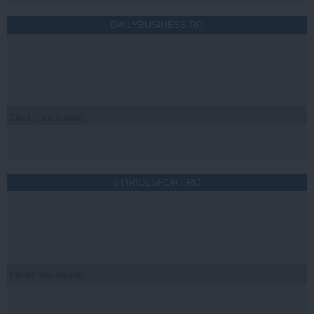
DAILYBUSINESS.RO
Citeşte mai departe
STIRIDESPORT.RO
Citeşte mai departe