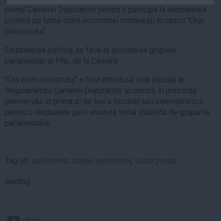
Auto
plenul Camerei Deputaţilor pentru a participa la dezbaterea
politică pe tema stării economiei româneşti în cadrul "Orei
Sport
premierului".
Handbal
Dezbaterea politică se face la solicitarea grupului
Box
parlamentar al PNL de la Cameră.
Baschet
"Ora prim-ministrului" a fost introdusă luna trecută în
Tenis
Regulamentul Camerei Deputaţilor şi constă în prezenţa
premierului în prima zi de luni a fiecărei luni calendaristice
Alte sporturi
pentru o dezbatere pe o anumită temă stabilită de grupurile
Life
parlamentare.
Funny
Travel
Tag-uri:
parlament
,
starea economiei
,
victor ponta
Stil de viata
loading...
share