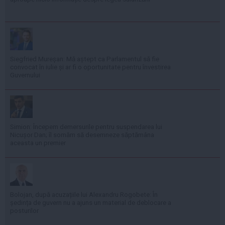
Siegfried Mureșan: Mă aștept ca Parlamentul să fie
convocat în iulie și ar fi o oportunitate pentru învestirea
Guvernului
Simion: Începem demersurile pentru suspendarea lui
Nicușor Dan; îl somăm să desemneze săptămâna
aceasta un premier
Bolojan, după acuzațiile lui Alexandru Rogobete: În
ședința de guvern nu a ajuns un material de deblocare a
posturilor