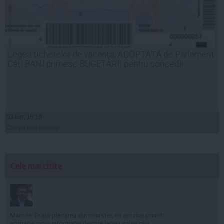
Legea tichetelor de vacanţă, ADOPTATĂ de Parlament.
Câţi BANI primesc BUGETARII pentru concedii
03 iun, 15:19
Citeşte mai departe
Cele mai citite
Manole: După plecarea din minister, nu am mai primit
aproape nicio informație despre legea salarizării