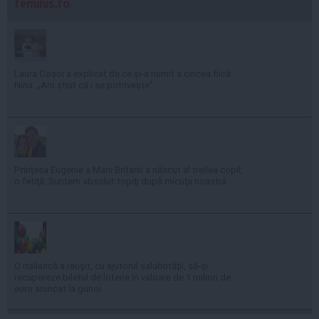
feminis.ro
Laura Cosoi a explicat de ce și-a numit a cincea fiică
Nina. „Am știut că i se potrivește”
Prinţesa Eugenie a Marii Britanii a născut al treilea copil,
o fetiţă: Suntem absolut topiţi după micuţa noastră
O italiancă a reuşit, cu ajutorul salubrităţii, să-şi
recupereze biletul de loterie în valoare de 1 milion de
euro aruncat la gunoi