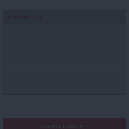
dailybusiness.ro
Copyright ©2013 OBIECTIV.info