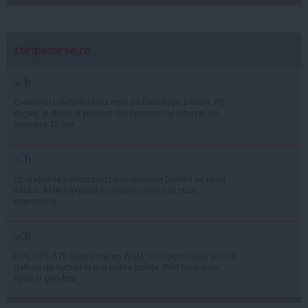
stiripesurse.ro
Creatorul celebrilor mici mari de Dedulești a murit. FC
Argeș, în doliu. A pierdut doi sponsori la interval de
aproape 12 ore
Operațiunile pentru creșterea nivelului Dunării se reiau
astăzi: ANAR explică și primele efecte în criza
energetică
LIVE UPDATE Alerte meteo ANM: Cod portocaliu și Cod
galben de furtuni în mai multe județe. Ploi torențiale,
vijelii și grindină