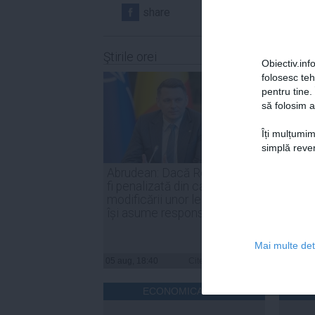
share
share
Ştirile orei
Obiectiv.info
folosesc te
pentru tine.
să folosim a
Îți mulțumim
simplă reven
Abrudean: Dacă România va
Parten
fi penalizată din cauza
Nicuşo
modificării unor legi, PSD să
declar
își asume responsabilitatea
inter
Mai multe deta
05 aug, 18:40
Citeşte mai departe
05 aug, 
ECONOMICA.NET