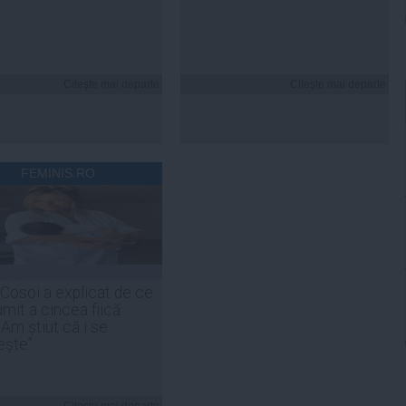
Citeşte mai departe
Citeşte mai departe
FEMINIS.RO
 Cosoi a explicat de ce
umit a cincea fiică
„Am știut că i se
ește”
Citeşte mai departe