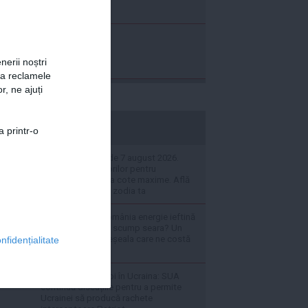
nerii noștri
za reclamele
r, ne ajuți
stiripesurse.ro
a printr-o
Horoscopul zilei de 7 august 2026.
Apetitul Săgetătorilor pentru
cunoaștere este la cote maxime. Află
ce se întâmplă cu zodia ta
De ce produce România energie ieftină
ziua și o cumpără scump seara? Un
expert explică greșeala care ne costă
nfidențialitate
miliarde
LIVE TEXT - Război în Ucraina: SUA
continuă discuțiile pentru a permite
Ucrainei să producă rachete