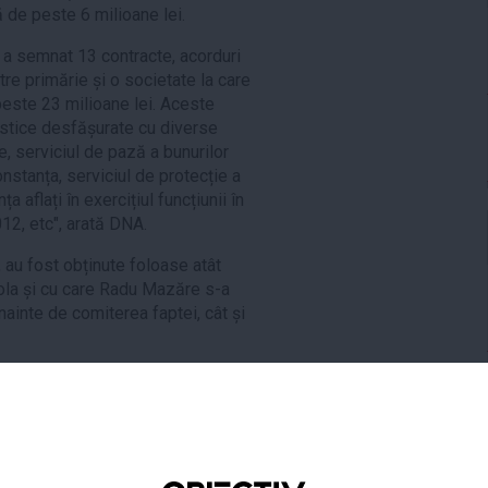
lă de peste 6 milioane lei.
a semnat 13 contracte, acorduri
re primărie și o societate la care
 peste 23 milioane lei. Aceste
tistice desfășurate cu diverse
e, serviciul de pază a bunurilor
onstanța, serviciul de protecție a
 aflați în exercițiul funcțiunii în
12, etc", arată DNA.
, au fost obținute foloase atât
rola și cu care Radu Mazăre s-a
 înainte de comiterea faptei, cât și
u Mazăre