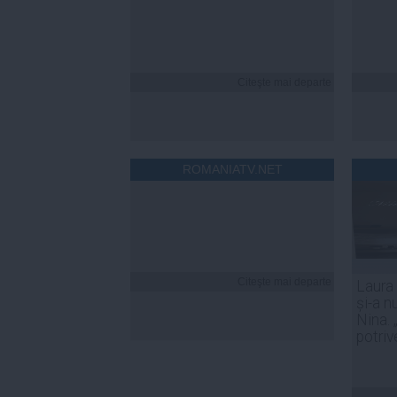
Citeşte mai departe
ROMANIATV.NET
Citeşte mai departe
Laura
și-a n
Nina. 
potriv