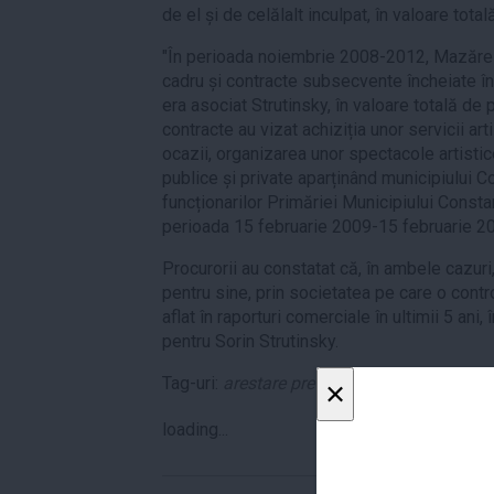
de el și de celălalt inculpat, în valoare tota
"În perioada noiembrie 2008-2012, Mazăre 
cadru și contracte subsecvente încheiate înt
era asociat Strutinsky, în valoare totală de
contracte au vizat achiziția unor servicii ar
ocazii, organizarea unor spectacole artistic
publice și private aparținând municipiului C
funcționarilor Primăriei Municipiului Constanța
perioada 15 februarie 2009-15 februarie 20
Procurorii au constatat că, în ambele cazuri
pentru sine, prin societatea pe care o cont
aflat în raporturi comerciale în ultimii 5 ani,
pentru Sorin Strutinsky.
Tag-uri:
arestare preventiva
,
DNA
,
ÎCCJ
,
Rad
×
loading...