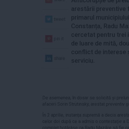
Anticorupție de prel
arestării preventive 
primarul municipiulu
tweet
Constanța, Radu Ma
cercetat pentru trei 
pin it
de luare de mită, do
conflict de interese 
share
serviciu.
De asemenea, în dosar se solicită și prelu
afaceri Sorin Strutinsky, arestat preventiv și
În 2 aprilie, instanța supremă a decis arest
celor doi după ce a admis o contestație a DN
complet hotărâse ca Radu Mazăre să fie cerc