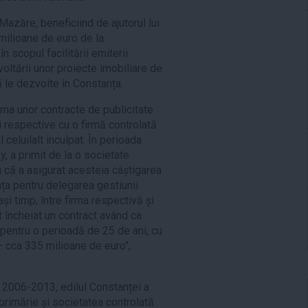
azăre, beneficiind de ajutorul lui
2 milioane de euro de la
n scopul facilitării emiterii
ltării unor proiecte imobiliare de
ă le dezvolte în Constanța.
ma unor contracte de publicitate
ii respective cu o firmă controlată
 celuilalt inculpat. În perioada
y, a primit de la o societate
 că a asigurat acesteia câștigarea
nța pentru delegarea gestiunii
ași timp, între firma respectivă și
 încheiat un contract având ca
 pentru o perioadă de 25 de ani, cu
— cca 335 milioane de euro",
e 2006-2013, edilul Constanței a
 primărie și societatea controlată