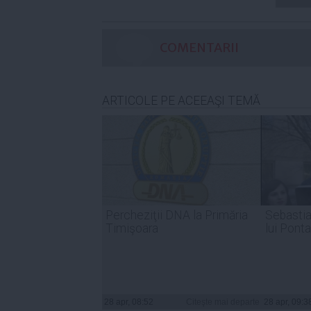
COMENTARII
ARTICOLE PE ACEEAŞI TEMĂ
Percheziţii DNA la Primăria
Sebastia
Timişoara
lui Pont
28 apr, 08:52
Citeşte mai departe
28 apr, 09:3