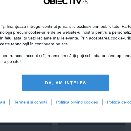
tweet
pin it
share
 își finanțează întregul conținut jurnalistic exclusiv prin publicitate. Parte
hnologii precum cookie-urile de pe website-ul nostru pentru a personali
 În felul ăsta, tu vezi reclame mai relevante. Prin acceptarea cookie-urilo
ceste tehnologii în continuare pe site.
 pentru acest accept și îți reamintim că îți poți schimba oricând opțiune
ire pe site!
era preşedintelui
Tanczos Barna: Nu se poate
r Dan îşi publică
exclude nicio variantă în
aţiile de avere şi de
formarea guvernului; probabil
DA, AM INȚELES
ese
în două săptămâni o să avem
rezultate
lii
Termeni și condiții
Politica privind cookies
Politica de co
18:49
Citeşte mai departe
05 aug, 18:46
Citeşte mai departe
DAILYBUSINESS.RO
STIRIDESPORT.RO