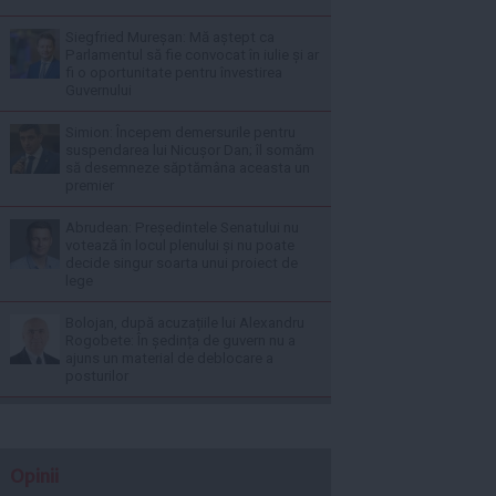
Siegfried Mureșan: Mă aștept ca
Parlamentul să fie convocat în iulie și ar
fi o oportunitate pentru învestirea
Guvernului
Simion: Începem demersurile pentru
suspendarea lui Nicușor Dan; îl somăm
să desemneze săptămâna aceasta un
premier
Abrudean: Președintele Senatului nu
votează în locul plenului și nu poate
decide singur soarta unui proiect de
lege
Bolojan, după acuzațiile lui Alexandru
Rogobete: În ședința de guvern nu a
ajuns un material de deblocare a
posturilor
Opinii