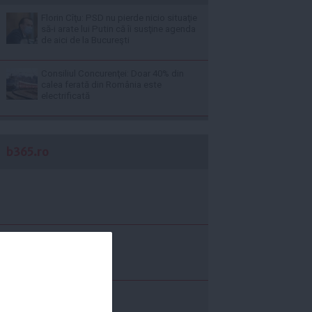
Florin Cîţu: PSD nu pierde nicio situaţie
să-i arate lui Putin că îi susţine agenda
de aici de la Bucureşti
Consiliul Concurenţei: Doar 40% din
calea ferată din România este
electrificată
b365.ro