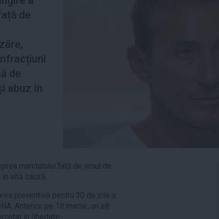
ungire a
față de
i
zăre,
infracțiuni
uă de
și abuz în
ngirea mandatului față de omul de
 în altă cauză.
area preventivă pentru 30 de zile a
A. Anterior, pe 18 martie, un alt
etat în libertate.