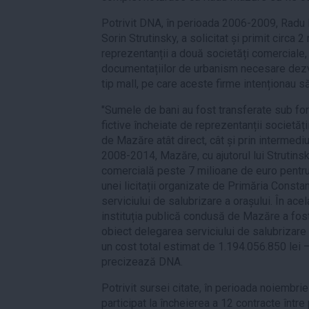
Potrivit DNA, în perioada 2006-2009, Radu M
Sorin Strutinsky, a solicitat și primit circa 
reprezentanții a două societăți comerciale, î
documentațiilor de urbanism necesare dezvo
tip mall, pe care aceste firme intenționau s
"Sumele de bani au fost transferate sub for
fictive încheiate de reprezentanții societăț
de Mazăre atât direct, cât și prin intermediul
2008-2014, Mazăre, cu ajutorul lui Strutinsk
comercială peste 7 milioane de euro pentru
unei licitații organizate de Primăria Consta
serviciului de salubrizare a orașului. În acel
instituția publică condusă de Mazăre a fost
obiect delegarea serviciului de salubrizare
un cost total estimat de 1.194.056.850 lei 
precizează DNA.
Potrivit sursei citate, în perioada noiembri
participat la încheierea a 12 contracte între