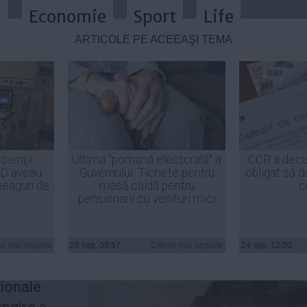
a
Economie
Sport
Life
ARTICOLE PE ACEEAŞI TEMĂ
Radu Mazăre. ÎCCJ judecă cererea 
cienţii
Ultima "pomană electorală" a
CCR a deci
ID aveau
Guvernului: Tichete pentru
obligat să d
heaguri de
masă caldă pentru
c
pensionarii cu venituri mici
ie și
te mai departe
25 sep, 09:57
Citeşte mai departe
24 sep, 12:00
udeca marți
ționale