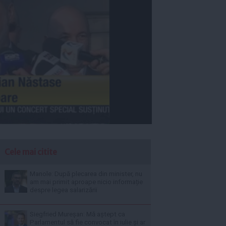
Cele mai citite
Manole: După plecarea din minister, nu
am mai primit aproape nicio informație
despre legea salarizării
Siegfried Mureșan: Mă aștept ca
Parlamentul să fie convocat în iulie și ar