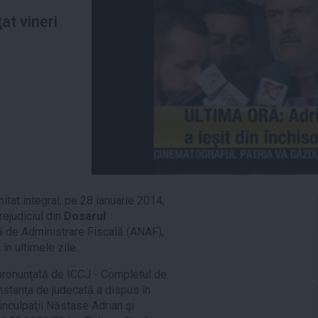
ţat vineri
hitat integral, pe 28 ianuarie 2014,
ejudiciul din
Dosarul
ă de Administrare Fiscală (ANAF),
în ultimele zile.
pronunţată de ICCJ - Completul de
nstanţa de judecată a dispus în
 inculpaţii Năstase Adrian şi