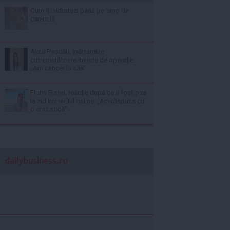
Cum îți hidratezi părul pe timp de
caniculă
Alina Pușcău, mărturisire
cutremurătoare înainte de operație:
„Am cancer la sân”
Florin Ristei, reacție după ce a fost pus
la zid în mediul online: „Am răspuns cu
o statistică”
dailybusiness.ro