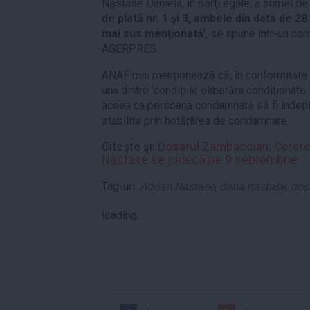
Năstase Daniela, în părţi egale, a sumei de
de plată nr. 1 şi 3, ambele din data de 2
mai sus menţionată
', se spune într-un co
AGERPRES.
ANAF mai menţionează că, în conformitate c
una dintre 'condiţiile eliberării condiţionate
aceea ca persoana condamnată să fi îndeplini
stabilite prin hotărârea de condamnare.
Citeşte şi:
Dosarul Zambaccian. Cererea 
Năstase se judecă pe 9 septembrie
Tag-uri:
Adrian Nastase
,
dana nastase
,
dos
loading...