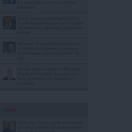
fi o oportunitate pentru învestirea
Guvernului
Simion: Începem demersurile pentru
suspendarea lui Nicușor Dan; îl somăm
să desemneze săptămâna aceasta un
premier
Abrudean: Președintele Senatului nu
votează în locul plenului și nu poate
decide singur soarta unui proiect de
lege
Bolojan, după acuzațiile lui Alexandru
Rogobete: În ședința de guvern nu a
ajuns un material de deblocare a
posturilor
Opinii
Florin Cîţu: PSD nu pierde nicio situaţie
să-i arate lui Putin că îi susţine agenda