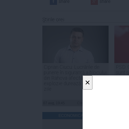
share
share
Ştirile orei
Ciprian Ciucu: Lucrările de
PSD: 
punere în siguranță a blocului
sunt o
din Rahova afectat de
de for
×
explozie durează circa 50 de
noast
zile
07 aug, 19:45
Citeşte mai departe
07 aug, 
ECONOMICA.NET