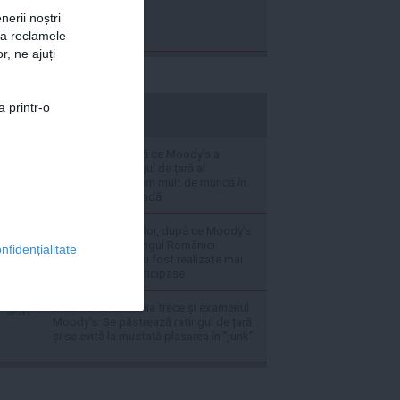
nerii noștri
za reclamele
r, ne ajuți
a printr-o
stiripesurse.ro
Nicușor Dan, după ce Moody’s a
reconfirmat rantigul de țară al
României: Mai avem mult de muncă în
următoarea perioadă
Ministerul Finanțelor, după ce Moody’s
a reconfirmat ratingul României:
nfidențialitate
Măsurile fiscale au fost realizate mai
rapid decât se anticipase
BREAKING România trece și examenul
Moody’s: Se păstrează ratingul de țară
și se evită la mustață plasarea în ”junk”