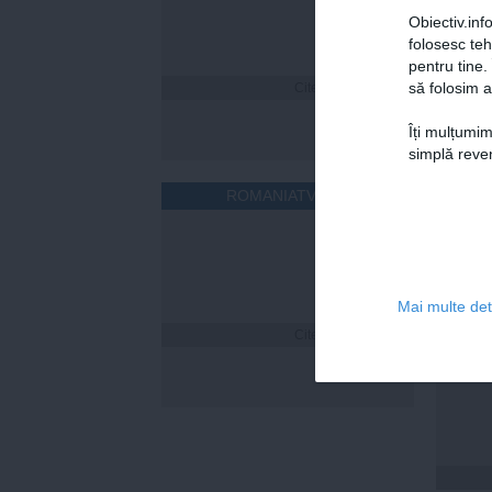
Obiectiv.info
folosesc te
pentru tine.
să folosim a
Citeşte mai departe
Îți mulțumim
simplă reven
ROMANIATV.NET
Mai multe deta
Citeşte mai departe
Cum îț
timp 