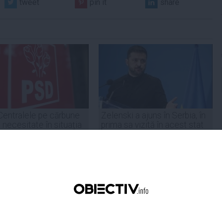
tweet
pin it
share
Centralele pe cărbune
Zelenski a ajuns în Serbia, în
 necesitate în situația
prima sa vizită în acest stat
ță majoră a țării
aliat tradițional al Rusiei după
re
2022
19:47
Citeşte mai departe
07 aug, 21:11
Citeşte mai departe
DAILYBUSINESS.RO
STIRIDESPORT.RO