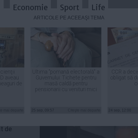
a
Economie
Sport
Life
ARTICOLE PE ACEEAŞI TEMĂ
 în ianuarie prejudiciul integral î
cienţii
Ultima "pomană electorală" a
CCR a deci
ID aveau
Guvernului: Tichete pentru
obligat să d
heaguri de
masă caldă pentru
c
pensionarii cu venituri mici
hitat
te mai departe
25 sep, 09:57
Citeşte mai departe
24 sep, 12:00
e 1,8
it de