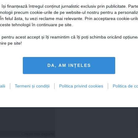
 își finanțează întregul conținut jurnalistic exclusiv prin publicitate. Parte
hnologii precum cookie-urile de pe website-ul nostru pentru a personali
 În felul ăsta, tu vezi reclame mai relevante. Prin acceptarea cookie-urilo
ceste tehnologii în continuare pe site.
Citeşte mai departe
Citeşte mai departe
 pentru acest accept și îți reamintim că îți poți schimba oricând opțiune
ire pe site!
FEMINIS.RO
DA, AM INȚELES
lii
Termeni și condiții
Politica privind cookies
Politica de co
i hidratezi părul pe
de caniculă
Citeşte mai departe