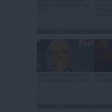
Adrian Năstase, primele
Irina Ji
dezvăluiri despre viaţa după
dosarele 
gratii
Zambacci
de 9 lun
23 aug, 2014
Citeşte mai departe
15 oct, 2014
Adrian Năstase reclamă un
Decizia 
jurnalist pentru discriminare
de Adria
13 noi, 2014
Citeşte mai departe
11 dec, 201