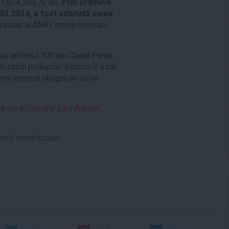
 1.824.303,72 lei
. Prin ordinele
8.01.2014, a fost achitată suma
municat al ANAF remis miercuri
u articolul 100 din Codul Penal,
 în cazul pedepsei închisorii' este
t integral obligaţiile civile
de eliberare a lui Adrian
arul zambaccian