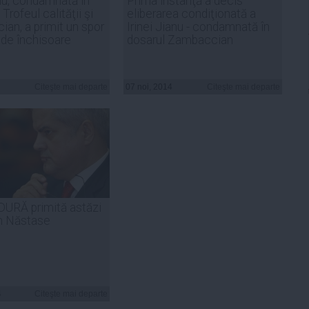
anu, condamnată în
Prima instanţă a decis
Trofeul calităţii şi
eliberarea condiţionată a
an, a primit un spor
Irinei Jianu - condamnată în
i de închisoare
dosarul Zambaccian
Citeşte mai departe
07 noi, 2014
Citeşte mai departe
DURĂ primită astăzi
n Năstase
4
Citeşte mai departe