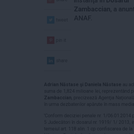
instanţă în
Dosarul
Zambaccian
, a anun
ANAF.
tweet
pin it
share
Adrian Năstase şi Daniela Năstase
au ac
suma de 1,824 milioane lei, reprezentând pr
Zambaccian
, precizează Agenţia Naţional
în urma dezbaterilor apărute în mass media 
'Conform deciziei penale nr. 1/06.01.2014 
5 Judecători în dosarul nr. 1919/ 1/ 2013, i
temeiul art. 118 alin. 1 cp confiscarea de la