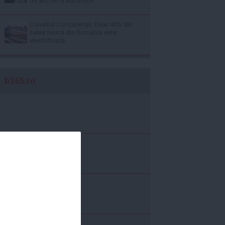
de aici de la Bucureşti
Consiliul Concurenţei: Doar 40% din
calea ferată din România este
electrificată
b365.ro