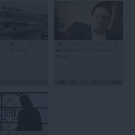
u bombă pe un
GEORGE MAIOR, propus ca
 din Letonia
ambasador la Washington -
surse
2
Citeşte mai departe
27 apr, 15:03
Citeşte mai departe
BLE: SRI şi SIE vor