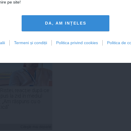
ire pe site!
DA, AM INȚELES
Citeşte mai departe
Citeşte mai departe
lii
Termeni și condiții
Politica privind cookies
Politica de co
FEMINIS.RO
 Ristei, reacție după ce
 pus la zid în mediul
: „Am răspuns cu o
tică”
Citeşte mai departe