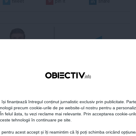
tweet
pin it
share
 Darău afirmă că
USR: PSD face totul pentru
ria naţională de apărare
ca România să piardă
e să devină mai
miliarde de euro din PNRR
titivă
 își finanțează întregul conținut jurnalistic exclusiv prin publicitate. Parte
hnologii precum cookie-urile de pe website-ul nostru pentru a personali
21:18
Citeşte mai departe
06 aug, 21:16
Citeşte mai departe
 În felul ăsta, tu vezi reclame mai relevante. Prin acceptarea cookie-urilo
ceste tehnologii în continuare pe site.
DAILYBUSINESS.RO
STIRIDESPORT.RO
 pentru acest accept și îți reamintim că îți poți schimba oricând opțiune