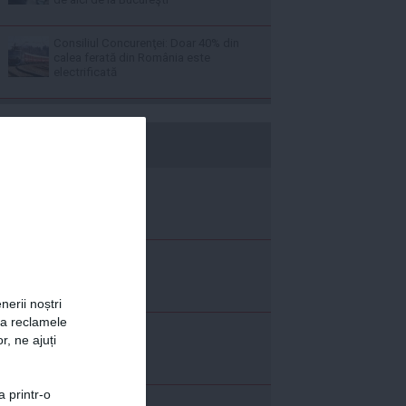
Consiliul Concurenţei: Doar 40% din
calea ferată din România este
electrificată
b365.ro
nerii noștri
za reclamele
r, ne ajuți
a printr-o