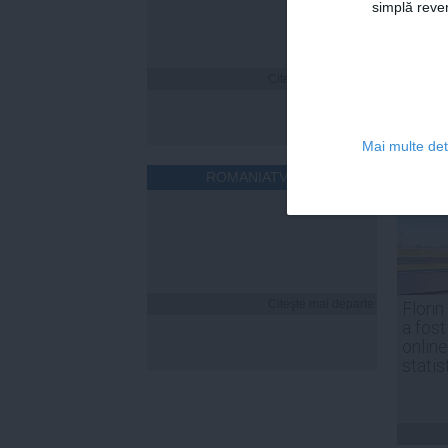
simplă reven
Citeşte mai departe
Mai multe deta
ROMANIATV.NET
Citeşte mai departe
Florin
a fost
online
statis