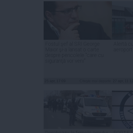
Fostul şef al SRI George
Alertă c
Maior şi-a lansat o carte
aeroport
despre pericolele "care cu
siguranţă vor veni"
25 apr, 17:09
Citeşte mai departe
27 apr, 11:1
Percheziții la firmele omului
FORŢE DU