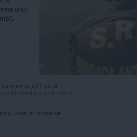
RI a
eama unui
ombă.
ntiterorism de la SRI vor să
ă există o bombă, sau este doar o
ălalt trotuar, iar terasele din
i