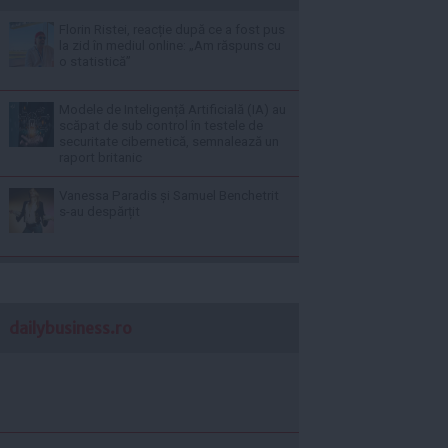
Florin Ristei, reacție după ce a fost pus
la zid în mediul online: „Am răspuns cu
o statistică”
Modele de Inteligență Artificială (IA) au
scăpat de sub control în testele de
securitate cibernetică, semnalează un
raport britanic
Vanessa Paradis și Samuel Benchetrit
s-au despărțit
dailybusiness.ro