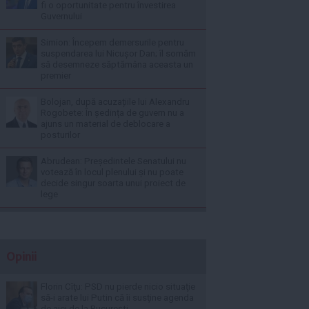
fi o oportunitate pentru învestirea
Guvernului
Simion: Începem demersurile pentru
suspendarea lui Nicușor Dan; îl somăm
să desemneze săptămâna aceasta un
premier
Bolojan, după acuzațiile lui Alexandru
Rogobete: În ședința de guvern nu a
ajuns un material de deblocare a
posturilor
Abrudean: Președintele Senatului nu
votează în locul plenului și nu poate
decide singur soarta unui proiect de
lege
Opinii
Florin Cîţu: PSD nu pierde nicio situaţie
să-i arate lui Putin că îi susţine agenda
de aici de la Bucureşti