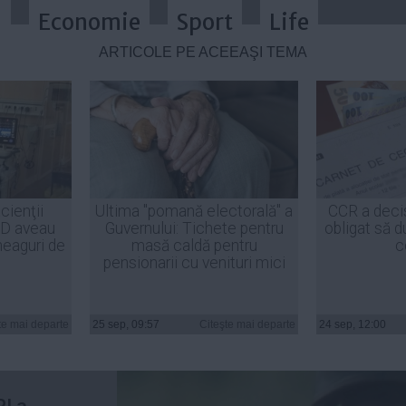
a
Economie
Sport
Life
ARTICOLE PE ACEEAŞI TEMĂ
rul Capitalei! SRI a închis staţia 
cienţii
Ultima "pomană electorală" a
CCR a deci
ID aveau
Guvernului: Tichete pentru
obligat să d
heaguri de
masă caldă pentru
c
pensionarii cu venituri mici
a fost
te mai departe
25 sep, 09:57
Citeşte mai departe
24 sep, 12:00
rou Piața