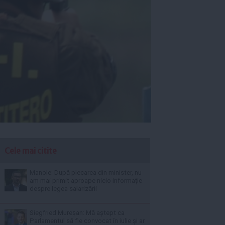
Cele mai citite
Manole: După plecarea din minister, nu
am mai primit aproape nicio informație
despre legea salarizării
Siegfried Mureșan: Mă aștept ca
Parlamentul să fie convocat în iulie și ar