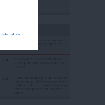
stiripesurse.ro
nfidențialitate
Washingtonul creşte presiunea asupra
Havanei: CIA a creat un grup de lucru
secret pentru Cuba
VIDEO Mircea Badea îl nimicește pe
Smiley: E cântăreț? Cu vocea aia? E o
harneală
Răsturnare de situație: Marile companii
care au pus angajările pe pauză mizând
pe AI caută din nou oameni. Tehnologia
este folosită pentru doar 21% dintre
sarcini