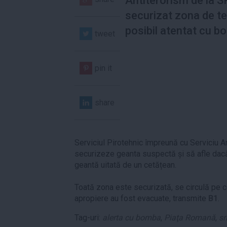
Antiterorism de la S
securizat zona de t
posibil atentat cu b
tweet
pin it
share
Serviciul Pirotehnic împreună cu Serviciu A
securizeze geanta suspectă și să afle dac
geantă uitată de un cetățean.
Toată zona este securizată, se circulă pe cel
apropiere au fost evacuate, transmite
B1
.
Tag-uri:
alerta cu bomba
,
Piaţa Romană
,
sr