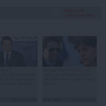
ADAUGA UN
COMENTARIU NOU
aior îl
George Maior DEZVĂLUIE
ICE pe Ion Iliescu
care sunt ambiţiile politice
ţa CIA: Nu au existat
ale şefei DNA, Laura Codruţa
a centre speciale
Kovesi
9
Citeşte mai departe
24 apr, 16:41
Citeşte mai departe