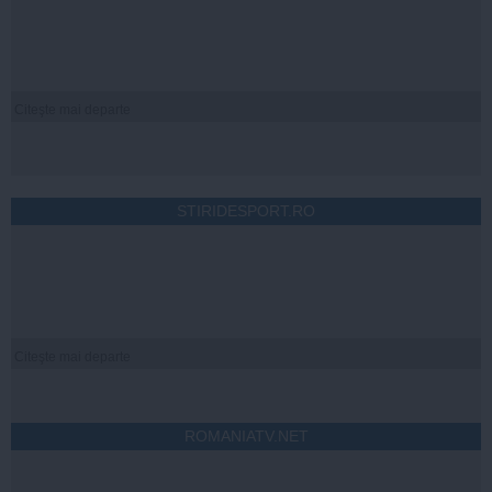
Citeşte mai departe
STIRIDESPORT.RO
Citeşte mai departe
ROMANIATV.NET