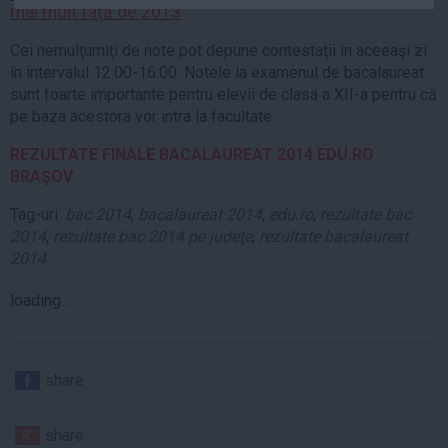
mai mult faţă de 2013
Auto
Sport
Cei nemulţumiţi de note pot depune contestaţii în aceeaşi zi
în intervalul 12:00-16:00. Notele la examenul de bacalaureat
Handbal
sunt foarte importante pentru elevii de clasa a XII-a pentru că
pe baza acestora vor intra la facultate.
Box
Baschet
REZULTATE FINALE BACALAUREAT 2014 EDU.RO
BRAŞOV
Tenis
Alte sporturi
Tag-uri:
bac 2014
,
bacalaureat 2014
,
edu.ro
,
rezultate bac
2014
,
rezultate bac 2014 pe judeţe
,
rezultate bacalaureat
Life
2014
Funny
loading...
Travel
Stil de viata
share
share