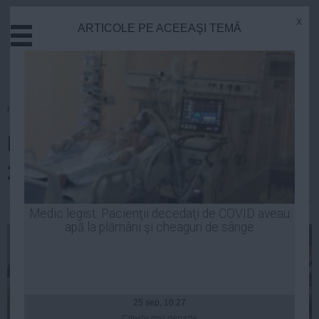
x
ARTICOLE PE ACEEAŞI TEMĂ
Actual
Economie
Justitie
Externe
Homepage
»
Educatie
Educatie
REZULTATE BACALAUREAT
Sanatate
Stiinta
2014 EDU.RO BRAŞOV
Tehnologie
Cultura
Robert Georgescu
| 06 iul, 2014
Medic legist: Pacienţii decedaţi de COVID aveau
apă la plămâni şi cheaguri de sânge
Mediu
Life
Politica
Guvern
25 sep, 10:27
Citeşte mai departe