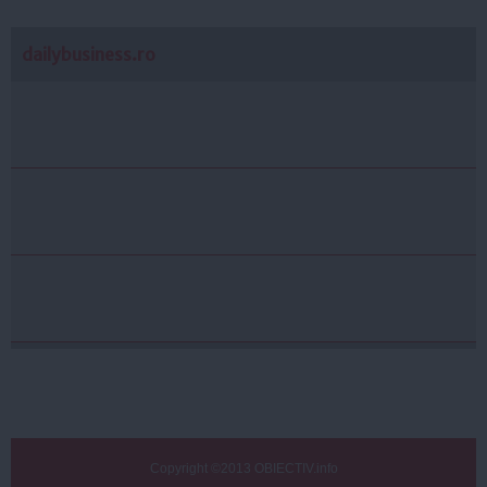
dailybusiness.ro
Copyright ©2013 OBIECTIV.info