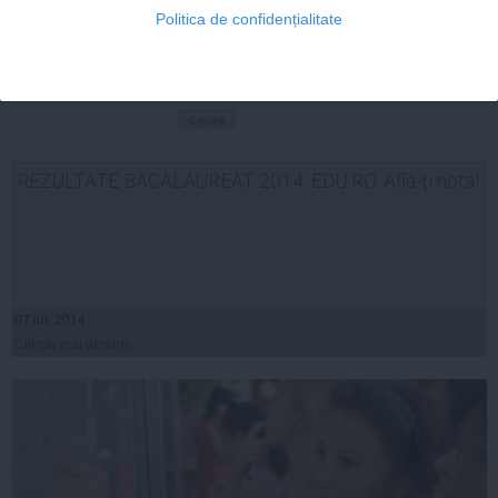
Politica de confidențialitate
REZULTATE BACALAUREAT 2014. EDU.RO. Află-ți nota!
07 iul, 2014
Citeşte mai departe