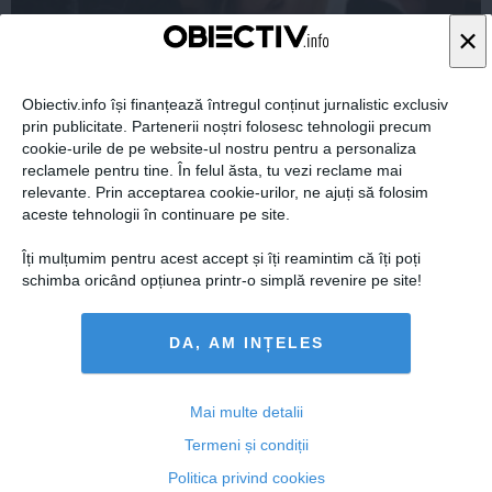
×
Obiectiv.info își finanțează întregul conținut jurnalistic exclusiv
prin publicitate. Partenerii noștri folosesc tehnologii precum
cookie-urile de pe website-ul nostru pentru a personaliza
reclamele pentru tine. În felul ăsta, tu vezi reclame mai
relevante. Prin acceptarea cookie-urilor, ne ajuți să folosim
REZULTATE BACALAUREAT 2014 EDU.RO DOLJ.
Procentul de promovare, mai mare cu 6,91% decât anul
aceste tehnologii în continuare pe site.
trecut
Îți mulțumim pentru acest accept și îți reamintim că îți poți
schimba oricând opțiunea printr-o simplă revenire pe site!
07 iul, 2014
DA, AM INȚELES
Citeşte mai departe
Mai multe detalii
Termeni și condiții
Politica privind cookies