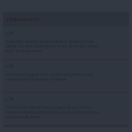
stiripesurse.ro
Scandalul 'vacanței de lux' a ajuns în familia lui Radu
Miruță: 'Au venit și părinții mei cu noi. Mi-au dat, săracii,
banii. Nu m-au crezut'
Horoscop 9 august 2026: zodiile care primesc vești
neașteptate și propuneri de neratat
Conflictul din Marea Neagră scapă de sub control:
măsura radicală luată de Ankara după ce două nave au
fost lovite de drone