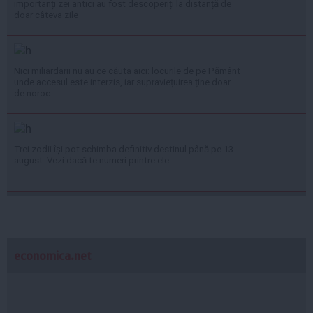
importanți zei antici au fost descoperiți la distanță de
doar câteva zile
Nici miliardarii nu au ce căuta aici: locurile de pe Pământ
unde accesul este interzis, iar supraviețuirea ține doar
de noroc
Trei zodii își pot schimba definitiv destinul până pe 13
august. Vezi dacă te numeri printre ele
economica.net