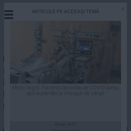
x
ARTICOLE PE ACEEAŞI TEMĂ
Actual
Economie
Justitie
Externe
Homepage
»
Educatie
Educatie
BANCA MONDIALĂ prezintă
Sanatate
Stiinta
miercuri proiectul privind
Tehnologie
învăţământul secundar din
Cultura
Medic legist: Pacienţii decedaţi de COVID aveau
România, finanţat cu 200 de
apă la plămâni şi cheaguri de sânge
Mediu
Life
milioane de euro
Politica
Andreea Mihai
| 02 dec, 09:23
Guvern
25 sep, 10:27
Citeşte mai departe