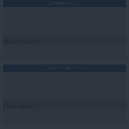
ECONOMICA.NET
Citeşte mai departe
DAILYBUSINESS.RO
Citeşte mai departe