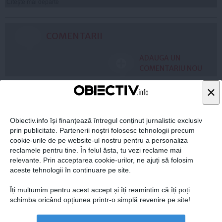
Citeşte mai departe
COMENTARII
ADAUGA UN
COMENTARIU NOU
×
ARTICOLE PE ACEEAŞI TEMĂ
Obiectiv.info își finanțează întregul conținut jurnalistic exclusiv
prin publicitate. Partenerii noștri folosesc tehnologii precum
cookie-urile de pe website-ul nostru pentru a personaliza
reclamele pentru tine. În felul ăsta, tu vezi reclame mai
relevante. Prin acceptarea cookie-urilor, ne ajuți să folosim
aceste tehnologii în continuare pe site.
Îți mulțumim pentru acest accept și îți reamintim că îți poți
schimba oricând opțiunea printr-o simplă revenire pe site!