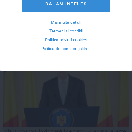
DA, AM INȚELES
Raed Arafat: Există un program de creare a mai multor
Centre de arși prin Banca Mondială
Mai multe detalii
Termeni și condiții
Politica privind cookies
11 noi, 23:37
Politica de confidențialitate
Citeşte mai departe
Klaus Iohannis: În domeniul cercetării și educației este