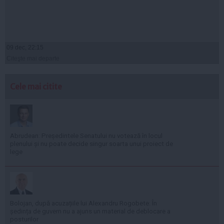
09 dec, 22:15
Citeşte mai departe
Cele mai citite
Abrudean: Președintele Senatului nu votează în locul
plenului și nu poate decide singur soarta unui proiect de
lege
Bolojan, după acuzațiile lui Alexandru Rogobete: În
ședința de guvern nu a ajuns un material de deblocare a
posturilor