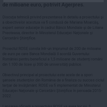
de milioane euro, potrivit Agerpres.
Auto
Sport
Discuţia tehnică privind prezentarea în detaliu a proiectului şi
Handbal
a obiectivelor acestuia va fi condusă de Mariana Moarcăş,
expert senior educaţie în cadrul Băncii Mondiale şi de Liliana
Box
Preoteasa, director în Ministerul Educaţiei Naţionale şi
Baschet
Cercetării Ştiinţifice.
Tenis
Proiectul ROSE consta într-un împrumut de 200 de milioane
Alte sporturi
de euro pe care Banca Mondială îl acordă Guvernului
Life
României pentru beneficiul a 1,5 milioane de studenţi români
din 1.100 de licee şi 300 de universităţi publice.
Funny
Travel
Obiectivul principal al proiectului este acela de a spori
şansele studenţilor din România de a finaliza cu succes ciclul
Stil de viata
terţiar de învăţământ. ROSE va fi implementat de Ministerul
Educaţiei Naţionale şi Cercetării Ştiinţifice în perioada 2015-
2022.
Lansarea oficială a proiectului ROSE va avea loc joi, 3