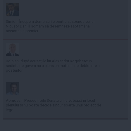
Simion: Începem demersurile pentru suspendarea lui
Nicușor Dan; îl somăm să desemneze săptămâna
aceasta un premier
Bolojan, după acuzațiile lui Alexandru Rogobete: În
ședința de guvern nu a ajuns un material de deblocare a
posturilor
Abrudean: Președintele Senatului nu votează în locul
plenului și nu poate decide singur soarta unui proiect de
lege