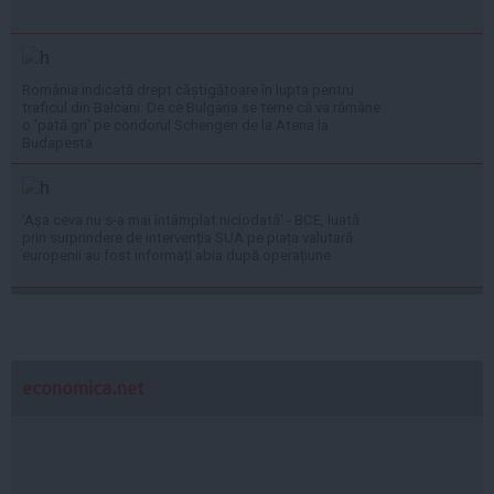
România indicată drept câștigătoare în lupta pentru
traficul din Balcani: De ce Bulgaria se teme că va rămâne
o 'pată gri' pe coridorul Schengen de la Atena la
Budapesta
'Așa ceva nu s-a mai întâmplat niciodată' - BCE, luată
prin surprindere de intervenția SUA pe piața valutară:
europenii au fost informați abia după operațiune
economica.net