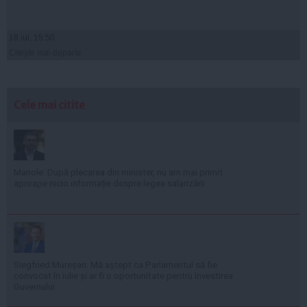
18 iul, 15:50
Citeşte mai departe
Cele mai citite
Manole: După plecarea din minister, nu am mai primit
aproape nicio informație despre legea salarizării
Siegfried Mureșan: Mă aștept ca Parlamentul să fie
convocat în iulie și ar fi o oportunitate pentru învestirea
Guvernului