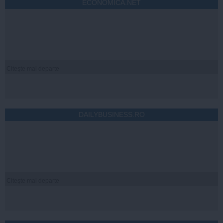
ECONOMICA.NET
Citeşte mai departe
DAILYBUSINESS.RO
Citeşte mai departe