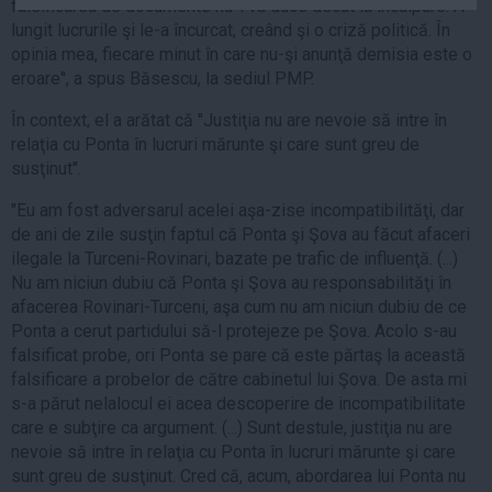
falsificarea de documente nu-l va duce decât la inculpare. A
Auto
lungit lucrurile şi le-a încurcat, creând şi o criză politică. În
Sport
opinia mea, fiecare minut în care nu-şi anunţă demisia este o
eroare'', a spus Băsescu, la sediul PMP.
Handbal
În context, el a arătat că ''Justiţia nu are nevoie să intre în
Box
relaţia cu Ponta în lucruri mărunte şi care sunt greu de
Baschet
susţinut''.
Tenis
''Eu am fost adversarul acelei aşa-zise incompatibilităţi, dar
Alte sporturi
de ani de zile susţin faptul că Ponta şi Şova au făcut afaceri
ilegale la Turceni-Rovinari, bazate pe trafic de influenţă. (...)
Life
Nu am niciun dubiu că Ponta şi Şova au responsabilităţi în
Funny
afacerea Rovinari-Turceni, aşa cum nu am niciun dubiu de ce
Ponta a cerut partidului să-l protejeze pe Şova. Acolo s-au
Travel
falsificat probe, ori Ponta se pare că este părtaş la această
Stil de viata
falsificare a probelor de către cabinetul lui Şova. De asta mi
s-a părut nelalocul ei acea descoperire de incompatibilitate
care e subţire ca argument. (...) Sunt destule, justiţia nu are
nevoie să intre în relaţia cu Ponta în lucruri mărunte şi care
sunt greu de susţinut. Cred că, acum, abordarea lui Ponta nu