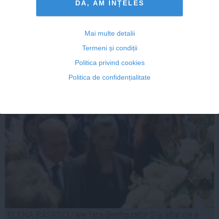
DA, AM INȚELES
Băsescu îl apără pe Ponta: Dacă am ajuns în țara în
care procurorii dărâmă guverne, putem să punem
lacătul pe democrație
Mai multe detalii
Termeni și condiții
Politica privind cookies
13 iul, 09:54
Politica de confidențialitate
Citeşte mai departe
ELENA BĂSESCU are faţa desfigurată! S-a aflat ce a