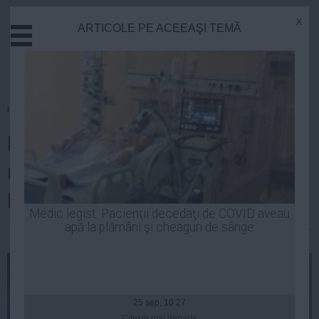
x
ARTICOLE PE ACEEAŞI TEMĂ
Actual
Economie
Justitie
Externe
Homepage
»
Actual
Educatie
Băsescu despre Ponta: Fiecare
Sanatate
Stiinta
minut în care nu-şi anunţă
Tehnologie
DEMISIA este o eroare
Cultura
Medic legist: Pacienţii decedaţi de COVID aveau
apă la plămâni şi cheaguri de sânge
Mediu
Andreea Mihai
| 13 iul, 16:35
Life
Politica
Guvern
25 sep, 10:27
Citeşte mai departe