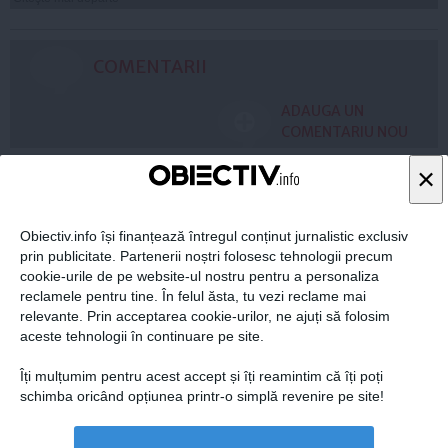
COMENTARII
ADAUGA UN
COMENTARIU NOU
×
ARTICOLE PE ACEEAŞI TEMĂ
Obiectiv.info își finanțează întregul conținut jurnalistic exclusiv
prin publicitate. Partenerii noștri folosesc tehnologii precum
cookie-urile de pe website-ul nostru pentru a personaliza
reclamele pentru tine. În felul ăsta, tu vezi reclame mai
relevante. Prin acceptarea cookie-urilor, ne ajuți să folosim
aceste tehnologii în continuare pe site.
Îți mulțumim pentru acest accept și îți reamintim că îți poți
schimba oricând opțiunea printr-o simplă revenire pe site!