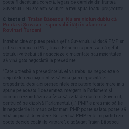
poate fi decât una corectă, legată de demisia din fruntea
Guvernului. Nu are altă soluţie'', a mai spus fostul preşedinte.
Citeste si:
Traian Băsescu: Nu am niciun dubiu că
Ponta și Șova au responsabilități în afacerea
Rovinari Turceni
Întrebat cine ar putea prelua şefia Guvernului şi dacă PMP ar
putea negocia cu PNL, Traian Băsescu a precizat că şeful
statului va trebui să negocieze o majoritate sau majoritatea
să vină gata negociată la preşedinte.
''Este o treabă a preşedintelui, el va trebui să negocieze o
majoritate sau majoritatea să vină gata negociată la
preşedinte, deşi aici preşedintele are putere foarte mare în a
spune pe acesta îl desemnez, mergem la Parlament şi
nimeni nu va îndrăzni să facă să cadă de două ori Guvernul,
pentru că se dizolvă Parlamentul. (...) PMP e prea mic să fie
în negocierile la masa celor mari. PMP poate asista, poate să
aibă un punct de vedere. Nu cred că PMP este un partid care
poate decide coaliţiile viitoare'', a adăugat Traian Băsescu.