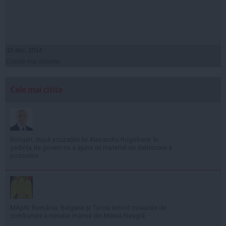
10 dec, 2014
Citeşte mai departe
Cele mai citite
Bolojan, după acuzațiile lui Alexandru Rogobete: În
ședința de guvern nu a ajuns un material de deblocare a
posturilor
MApN: România, Bulgaria și Turcia extind misiunile de
combatere a minelor marine din Marea Neagră