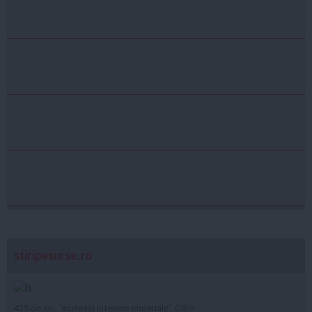
stiripesurse.ro
425 de ani, 'aceleași interese imperiale': Călin