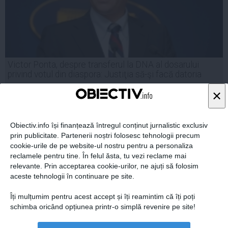
Victor Ponta, despre transferul la DNA al dosarului
privind votul din diaspora: Justiţia să-şi facă datoria
×
Obiectiv.info își finanțează întregul conținut jurnalistic exclusiv
04 dec, 2014
prin publicitate. Partenerii noștri folosesc tehnologii precum
Citeşte mai departe
cookie-urile de pe website-ul nostru pentru a personaliza
reclamele pentru tine. În felul ăsta, tu vezi reclame mai
relevante. Prin acceptarea cookie-urilor, ne ajuți să folosim
aceste tehnologii în continuare pe site.
Îți mulțumim pentru acest accept și îți reamintim că îți poți
schimba oricând opțiunea printr-o simplă revenire pe site!