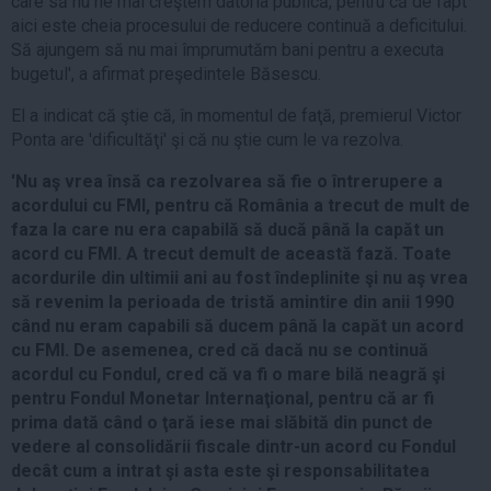
care să nu ne mai creştem datoria publică, pentru că de fapt
aici este cheia procesului de reducere continuă a deficitului.
Să ajungem să nu mai împrumutăm bani pentru a executa
bugetul', a afirmat preşedintele Băsescu.
El a indicat că ştie că, în momentul de faţă, premierul Victor
Ponta are 'dificultăţi' şi că nu ştie cum le va rezolva.
'Nu aş vrea însă ca rezolvarea să fie o întrerupere a
acordului cu FMI, pentru că România a trecut de mult de
faza la care nu era capabilă să ducă până la capăt un
acord cu FMI. A trecut demult de această fază. Toate
acordurile din ultimii ani au fost îndeplinite şi nu aş vrea
să revenim la perioada de tristă amintire din anii 1990
când nu eram capabili să ducem până la capăt un acord
cu FMI. De asemenea, cred că dacă nu se continuă
acordul cu Fondul, cred că va fi o mare bilă neagră şi
pentru Fondul Monetar Internaţional, pentru că ar fi
prima dată când o ţară iese mai slăbită din punct de
vedere al consolidării fiscale dintr-un acord cu Fondul
decât cum a intrat şi asta este şi responsabilitatea