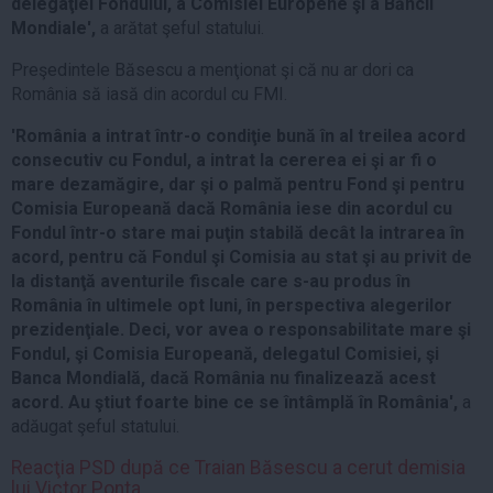
delegaţiei Fondului, a Comisiei Europene şi a Băncii
Mondiale',
a arătat şeful statului.
Preşedintele Băsescu a menţionat şi că nu ar dori ca
România să iasă din acordul cu FMI.
'România a intrat într-o condiţie bună în al treilea acord
consecutiv cu Fondul, a intrat la cererea ei şi ar fi o
mare dezamăgire, dar şi o palmă pentru Fond şi pentru
Comisia Europeană dacă România iese din acordul cu
Fondul într-o stare mai puţin stabilă decât la intrarea în
acord, pentru că Fondul şi Comisia au stat şi au privit de
la distanţă aventurile fiscale care s-au produs în
România în ultimele opt luni, în perspectiva alegerilor
prezidenţiale. Deci, vor avea o responsabilitate mare şi
Fondul, şi Comisia Europeană, delegatul Comisiei, şi
Banca Mondială, dacă România nu finalizează acest
acord. Au ştiut foarte bine ce se întâmplă în România',
a
adăugat şeful statului.
Reacţia PSD după ce Traian Băsescu a cerut demisia
lui Victor Ponta