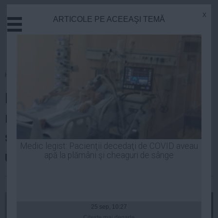
x
ARTICOLE PE ACEEAŞI TEMĂ
Actual
Economie
Justitie
Externe
Homepage
»
Politica
Educatie
Băsescu: Guvernul face trei
Sanatate
Stiinta
rectificări şi Ponta vorbeşte de
Tehnologie
stabilitate, penibili trebuie să fie
Cultura
Medic legist: Pacienţii decedaţi de COVID aveau
unii
apă la plămâni şi cheaguri de sânge
Mediu
Life
| 04 dec, 2014
Politica
Guvern
25 sep, 10:27
Citeşte mai departe