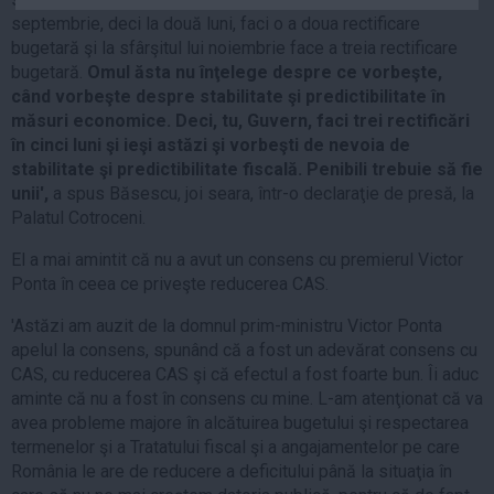
Auto
septembrie, deci la două luni, faci o a doua rectificare
bugetară şi la sfârşitul lui noiembrie face a treia rectificare
Sport
bugetară.
Omul ăsta nu înţelege despre ce vorbeşte,
când vorbeşte despre stabilitate şi predictibilitate în
Handbal
măsuri economice. Deci, tu, Guvern, faci trei rectificări
Box
în cinci luni şi ieşi astăzi şi vorbeşti de nevoia de
Baschet
stabilitate şi predictibilitate fiscală. Penibili trebuie să fie
unii',
a spus Băsescu, joi seara, într-o declaraţie de presă, la
Tenis
Palatul Cotroceni.
Alte sporturi
El a mai amintit că nu a avut un consens cu premierul Victor
Life
Ponta în ceea ce priveşte reducerea CAS.
Funny
'Astăzi am auzit de la domnul prim-ministru Victor Ponta
Travel
apelul la consens, spunând că a fost un adevărat consens cu
Stil de viata
CAS, cu reducerea CAS şi că efectul a fost foarte bun. Îi aduc
aminte că nu a fost în consens cu mine. L-am atenţionat că va
avea probleme majore în alcătuirea bugetului şi respectarea
termenelor şi a Tratatului fiscal şi a angajamentelor pe care
România le are de reducere a deficitului până la situaţia în