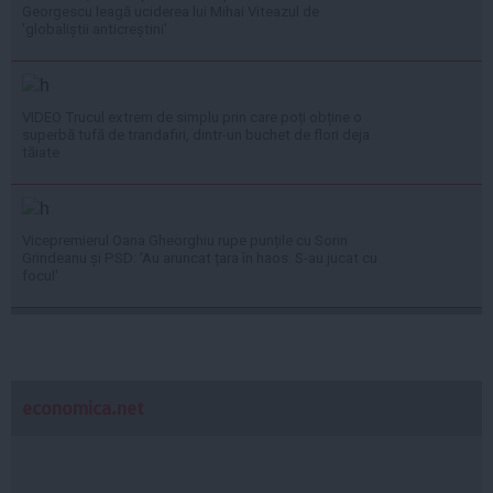
Georgescu leagă uciderea lui Mihai Viteazul de
'globaliștii anticreștini'
VIDEO Trucul extrem de simplu prin care poți obține o
superbă tufă de trandafiri, dintr-un buchet de flori deja
tăiate
Vicepremierul Oana Gheorghiu rupe punțile cu Sorin
Grindeanu și PSD: 'Au aruncat țara în haos. S-au jucat cu
focul'
economica.net