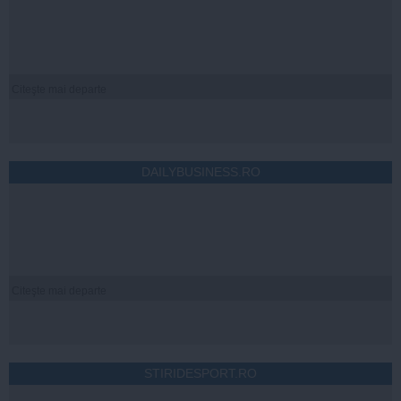
Citeşte mai departe
DAILYBUSINESS.RO
Citeşte mai departe
STIRIDESPORT.RO