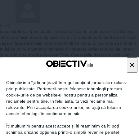
fen20
a cu idolii sai, pontalaul si shovalaul. Ce nu aminteste e, ca Basesc
 retras promisiunea de demisie, cind s-a apucat parlamentul de infract
 bage in legea lustratiei si comandantii de nava. Si mai uita sa mention
m isi da prim-mitomanul demisia din spatele parlamentului de infract
re ar trebui sa aprobe cererea DNA. Generatiile tinere de politicieni ii
a lui ponta, cu p mic de la plagiat: incompetente si din ce in ce mai
×
ate moral. Sa vedem ce mai creste fostul partid comunist, dupa esec
omanului. Ca un prostovan au avut deja. Cine urmeaza? Un vangoag
 ca ar mira.
Obiectiv.info își finanțează întregul conținut jurnalistic exclusiv
prin publicitate. Partenerii noștri folosesc tehnologii precum
cookie-urile de pe website-ul nostru pentru a personaliza
06 dec, 2014
reclamele pentru tine. În felul ăsta, tu vezi reclame mai
relevante. Prin acceptarea cookie-urilor, ne ajuți să folosim
aceste tehnologii în continuare pe site.
Îți mulțumim pentru acest accept și îți reamintim că îți poți
Just
schimba oricând opțiunea printr-o simplă revenire pe site!
Demisia