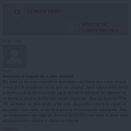
12
COMENTARII
ADAUGA UN
COMENTARIU NOU
08 dec, 2014
eliza
basescu si tupeul de a cere demisii
Eu cred ca nu este normal ca dumnealui sa ceara asa ceva ,si und
e mai pui la socoteala ca nu are nici dreptul .Sa-si aduca bine amint
e dumnealui cu tot respectul ,ca si noi cei 8 milioane de oameni l-a
m demis,si nu s-a conformat vointei poporului .Asa ca domnul PON
TA ,va trebui sa stea acolo unde este ,ducandu-si pana la capat ce
ea cenoi l-am votat ,si ce ne-a promis in campaniile electorale .Asa
ca respectuos l-as ruga pe domnul BASESCU,sa-l lase in pace nem
aiprovocandu-i atatea si atatea probleme .
raspunde