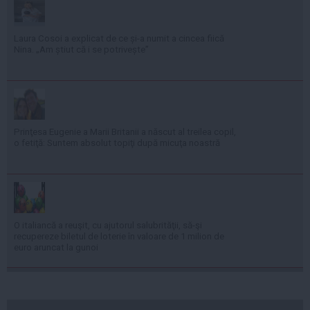
Laura Cosoi a explicat de ce și-a numit a cincea fiică
Nina. „Am știut că i se potrivește”
Prinţesa Eugenie a Marii Britanii a născut al treilea copil,
o fetiţă: Suntem absolut topiţi după micuţa noastră
O italiancă a reuşit, cu ajutorul salubrităţii, să-şi
recupereze biletul de loterie în valoare de 1 milion de
euro aruncat la gunoi