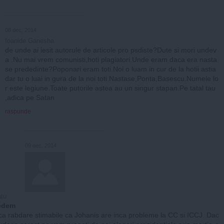
08 dec, 2014
Ioanide Ganesha
de unde ai iesit autorule de articole pro psdiste?Dute si mori undev
a .Nu mai vrem comunisti,hoti plagiatori.Unde eram daca era nasta
se prededinte?Poponari eram toti.Noi o luam in cur de la hotii astia
dar tu o luai in gura de la noi toti.Nastase,Ponta,Basescu.Numele lo
r este legiune.Toate putorile astea au un singur stapan.Pe tatal tau
,adica pe Satan
raspunde
09 dec, 2014
tu
edem
ica rabdare stimabile ca Johanis are inca probleme la CC si ICCJ. Dac