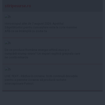
stiripesurse.ro
Horoscopul zilei de 7 august 2026. Apetitul
Săgetătorilor pentru cunoaștere este la cote maxime.
Află ce se întâmplă cu zodia ta
De ce produce România energie ieftină ziua și o
cumpără scump seara? Un expert explică greșeala care
ne costă miliarde
LIVE TEXT - Război în Ucraina: SUA continuă discuțiile
pentru a permite Ucrainei să producă rachete
interceptoare Patriot