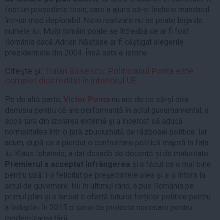
fost un președinte toxic, care a ajuns să-și ȋncheie mandatul
ȋntr-un mod deplorabil. Nicio realizare nu se poate lega de
numele lui. Mulți români poate se ȋntreabă ce ar fi fost
România dacă Adrian Năstase ar fi câștigat alegerile
prezidențiale din 2004. Ȋnsă asta e istorie.
Citeşte şi:
Traian Băsescu: Politicianul Ponta este
complet discreditat în interiorul UE
Pe de altă parte,
Victor Ponta
nu are de ce să-și dea
demisia pentru că are performanță ȋn actul guvernamental, a
scos țara din izolarea externă și a ȋncercat să aducă
normalitatea ȋntr-o țară zbuciumată de războaie politice. Iar
acum, după ce a pierdut o confruntare politică majoră ȋn fața
lui Klaus Iohannis, a dat dovadă de decență și de maturitate.
Premierul a acceptat ȋnfrângerea
și a făcut ce e mai bine
pentru țară: l-a felicitat pe președintele ales și s-a ȋntors la
actul de guvernare. Nu ȋn ultimul rând, a pus România pe
primul plan și a lansat o ofertă tuturor forțelor politice pentru
a ȋndeplini ȋn 2015 o serie de proiecte necesare pentru
modernizarea țării.