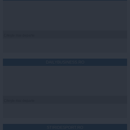
Citeşte mai departe
DAILYBUSINESS.RO
Citeşte mai departe
STIRIDESPORT.RO