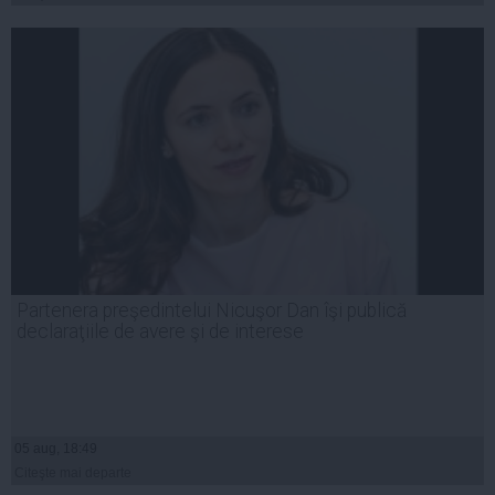
Partenera preşedintelui Nicuşor Dan îşi publică
declaraţiile de avere şi de interese
05 aug, 18:49
Citeşte mai departe