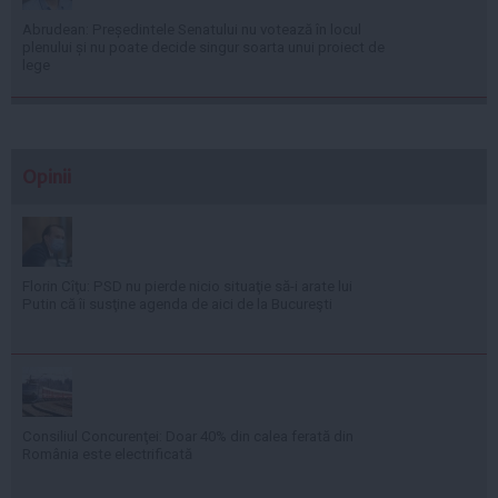
Abrudean: Președintele Senatului nu votează în locul
plenului și nu poate decide singur soarta unui proiect de
lege
Opinii
Florin Cîţu: PSD nu pierde nicio situaţie să-i arate lui
Putin că îi susţine agenda de aici de la Bucureşti
Consiliul Concurenţei: Doar 40% din calea ferată din
România este electrificată