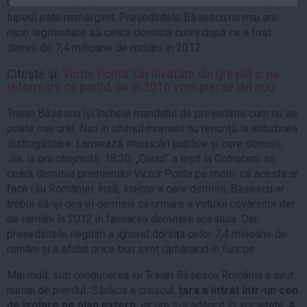
Credibilitatea președintelui demis este foarte scăzută, ȋnsă
Auto
tupeul este nemărginit. Președintele Băsescu nu mai are
Sport
nicio legitimitate să ceară demisia cuiva după ce a fost
demis de 7,4 milioane de români ȋn 2012.
Handbal
Citeşte şi:
Victor Ponta: Ori învăţăm din greşeli şi ne
Box
reformăm ca partid, ori în 2016 vom pierde din nou
Baschet
Traian Băsescu ȋși ȋncheie mandatul de președinte cum nu se
Tenis
poate mai urât. Nici ȋn ultimul moment nu renunță la atitudinea
Alte sporturi
distrugătoare. Lansează intoxicări publice și cere demisii.
Joi, la ora obișnuită, 18:30, „Cucul” a ieșit la Cotroceni să
Life
ceară demisia premierului Victor Ponta pe motiv că acesta ar
face rău României. Ȋnsă, ȋnainte a cere demisii, Băsescu ar
Funny
trebui să-și dea el demisia ca urmare a votului covârșitor dat
Travel
de români ȋn 2012 ȋn favoarea demiterii acestuia. Dar
Stil de viata
președintele ilegitim a ignorat dorința celor 7,4 milioane de
români și a sfidat orice bun simț rămânând ȋn funcție.
Mai mult, sub conducerea lui Traian Băsescu România a avut
numai de pierdut. Sărăcia a crescut,
țara a intrat ȋntr-un con
de izolare pe plan extern
, iar ura s-a adâncit ȋn societate. A