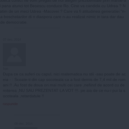
judeca corect ne vom pregati de noi alegeri prezidentiale prin martie-a
 si pana atunci tot Besescu conduce Ro. Cine va candida cu Udrea ? N
atim de un meci Udrea -Macovei ? Care va fi atitudinea generatiei "n-
 a boschetarilor di n diaspora care n-au realizat nimic in tara dar dau
i de democratie.
07 dec, 2014
Ion
Dupa ce ca suferi cu capul, nici matematica nu stii -sau poate de ac
eia - : Scoate-ti din cap socoteala ca a fost demis de 7,4 mil de rom
ani !! .Au fost de doua ori mai multi cei care ,nefiind de acord cu de
miterea ,NU SAU PREZENTAT LA VOT !!!. pe aia de ce nu-i pui la s
ocoteala ,retardatule !!
raspunde
08 dec, 2014