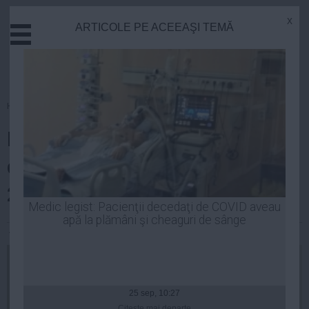
x
ARTICOLE PE ACEEAŞI TEMĂ
Actual
Economie
Justitie
Externe
Homepage
»
Opinii
Educatie
Băsescu și tupeul de a cere
Sanatate
Stiinta
demisii după referendumul din
Tehnologie
2012
Cultura
Medic legist: Pacienţii decedaţi de COVID aveau
apă la plămâni şi cheaguri de sânge
Mediu
Andrei Pop
| 05 dec, 2014
Life
Politica
Guvern
25 sep, 10:27
Citeşte mai departe