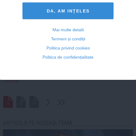
Vrem o demisie.Dati un exemplu ,de mult asteptat.
raspunde
DA, AM INȚELES
Mai multe detalii
06 dec, 2014
Termeni și condiții
Politica privind cookies
Politica de confidențialitate
Dorinta
Demisia
Ce-ar fi sa dai un exemplu,sa se finalizeze demiterea de 7,5 mil
raspunde
›
››
1
2
3
ARTICOLE PE ACEEAŞI TEMĂ