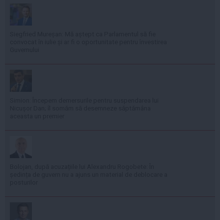
Siegfried Mureșan: Mă aștept ca Parlamentul să fie
convocat în iulie și ar fi o oportunitate pentru învestirea
Guvernului
Simion: Începem demersurile pentru suspendarea lui
Nicușor Dan; îl somăm să desemneze săptămâna
aceasta un premier
Bolojan, după acuzațiile lui Alexandru Rogobete: În
ședința de guvern nu a ajuns un material de deblocare a
posturilor