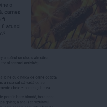
vine o
ă, carnea
 fi
fi atunci
is?
y a apărut un studiu ale cărui
tor al acestei activități
mai bine cu o halcă de carne coaptă
as a încercat să vadă ce se
mente cheie – carnea și berea.
de porc în bere blondă, bere non-
pe grătar, a analizat rezultatul