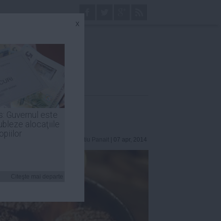
x
s: Guvernul este
ubleze alocaţiile
opiilor
Laurentiu Panait
| 07 apr, 2014
Citeşte mai departe