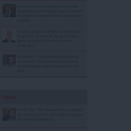
Simion: Începem demersurile pentru
suspendarea lui Nicușor Dan; îl somăm
să desemneze săptămâna aceasta un
premier
Bolojan, după acuzațiile lui Alexandru
Rogobete: În ședința de guvern nu a
ajuns un material de deblocare a
posturilor
Abrudean: Președintele Senatului nu
votează în locul plenului și nu poate
decide singur soarta unui proiect de
lege
Opinii
Florin Cîţu: PSD nu pierde nicio situaţie
să-i arate lui Putin că îi susţine agenda
de aici de la Bucureşti