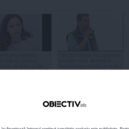
era preşedintelui
Tanczos Barna: Nu se poate
r Dan îşi publică
exclude nicio variantă în
aţiile de avere şi de
formarea guvernului; probabil
ese
în două săptămâni o să avem
rezultate
18:49
Citeşte mai departe
05 aug, 18:46
Citeşte mai departe
DAILYBUSINESS.RO
STIRIDESPORT.RO
 își finanțează întregul conținut jurnalistic exclusiv prin publicitate. Parte