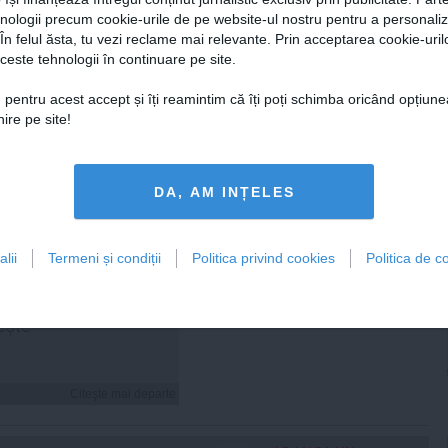
hnologii precum cookie-urile de pe website-ul nostru pentru a personali
 În felul ăsta, tu vezi reclame mai relevante. Prin acceptarea cookie-urilo
Citeşte mai departe
Citeşte mai departe
ceste tehnologii în continuare pe site.
 pentru acest accept și îți reamintim că îți poți schimba oricând opțiune
ire pe site!
FEMINIS.RO
DA, AM INȚELES
lii
Termeni și condiții
Politica privind cookies
Politica de co
 Cosoi a explicat de ce
umit a cincea fiică
„Am știut că i se
ește”
Citeşte mai departe