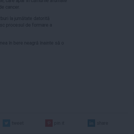
te, care apar în cărnurile afumate
 de cancer.
buri la jumătate datorită
nesc procesul de formare a
rnea în bere neagră înainte să o
tweet
pin it
share