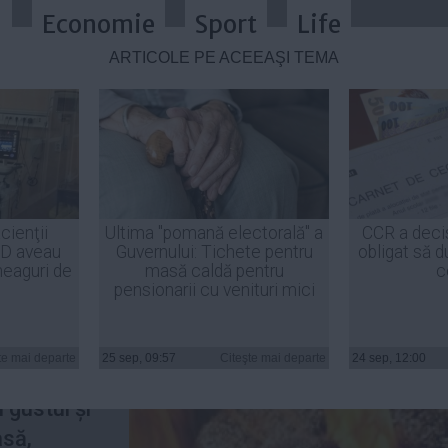
a
Economie
Sport
Life
ARTICOLE PE ACEEAŞI TEMĂ
ncerigen al grătarelor
cienţii
Ultima "pomană electorală" a
CCR a deci
ID aveau
Guvernului: Tichete pentru
obligat să d
heaguri de
masă caldă pentru
c
pensionarii cu venituri mici
e gătită
u grătarul
te mai departe
25 sep, 09:57
Citeşte mai departe
24 sep, 12:00
 focul
 gustul și
asă,