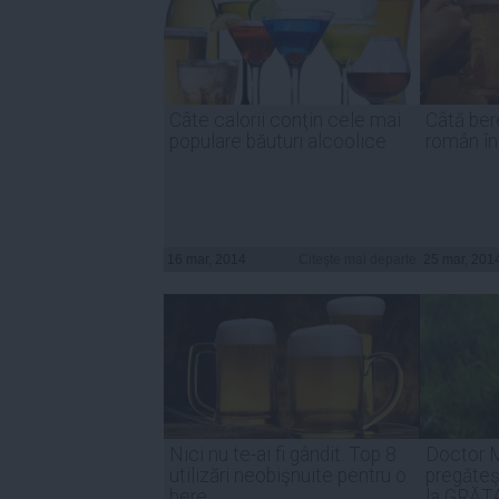
Câte calorii conţin cele mai
Câtă ber
populare băuturi alcoolice
român în
16 mar, 2014
Citeşte mai departe
25 mar, 201
Nici nu te-ai fi gândit. Top 8
Doctor 
utilizări neobişnuite pentru o
pregăte
bere
la GRĂT