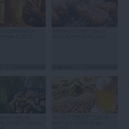
e a consumat un
Mănânci mititei? Uite ce
 medie în 2013
BOALĂ mortală te paște
4
Citeşte mai departe
09 apr, 2014
Citeşte mai departe
Menci: cum se
NU AI FI CREZUT! Cum îți
şte CORECT carnea
poți face BEREA singur
AR
ACASĂ