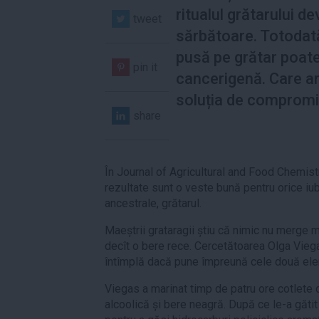
ritualul grătarului de
tweet
sărbătoare. Totodat
pusă pe grătar poate
pin it
cancerigenă. Care ar 
soluția de comprom
share
În Journal of Agricultural and Food Chemistr
rezultate sunt o veste bună pentru orice iubi
ancestrale, grătarul.
Maeștrii grataragii știu că nimic nu merge 
decît o bere rece. Cercetătoarea Olga Vieg
întîmplă dacă pune împreună cele două ele
Viegas a marinat timp de patru ore cotlete 
alcoolică și bere neagră. După ce le-a gătit 