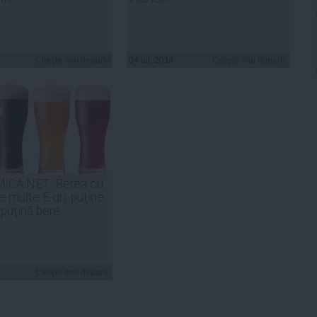
Citeşte mai departe
04 iul, 2014
Citeşte mai departe
CA.NET: Berea cu
e multe E-uri, puţine
 puţină bere
Citeşte mai departe