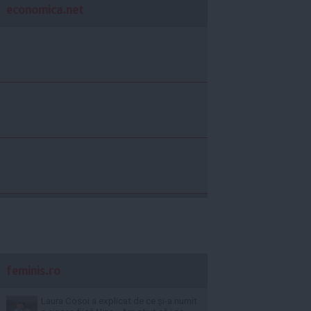
economica.net
feminis.ro
Laura Cosoi a explicat de ce și-a numit