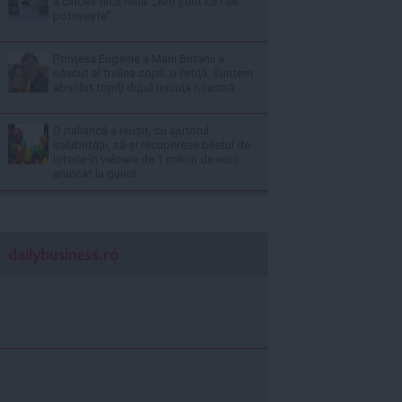
a cincea fiică Nina. „Am știut că i se
potrivește”
Prinţesa Eugenie a Marii Britanii a
născut al treilea copil, o fetiţă: Suntem
absolut topiţi după micuţa noastră
O italiancă a reuşit, cu ajutorul
salubrităţii, să-şi recupereze biletul de
loterie în valoare de 1 milion de euro
aruncat la gunoi
dailybusiness.ro