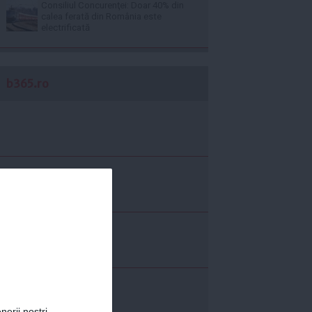
Consiliul Concurenţei: Doar 40% din
calea ferată din România este
electrificată
b365.ro
nerii noștri