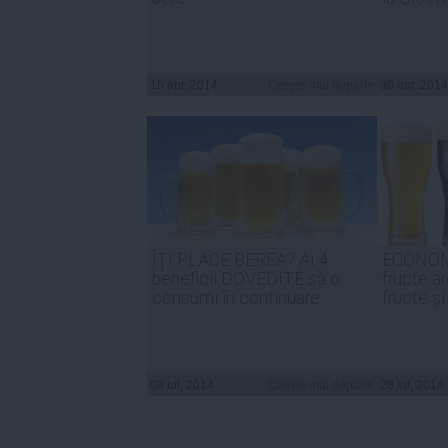
15 apr, 2014
Citeşte mai departe
30 apr, 2014
ÎȚI PLACE BEREA? Ai 4
ECONOMI
beneficii DOVEDITE să o
fructe ar
consumi în continuare
fructe şi
08 iul, 2014
Citeşte mai departe
28 iul, 2014