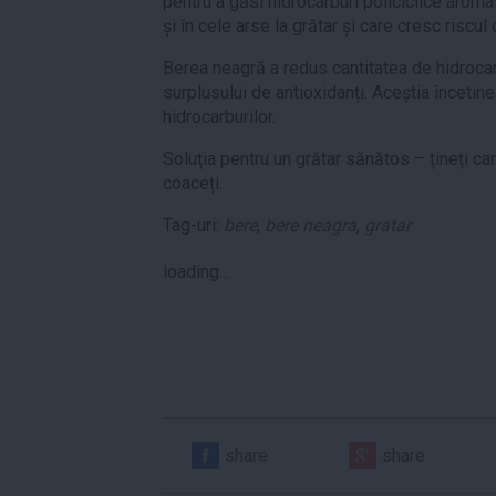
pentru a găsi hidrocarburi policiclice aroma
și în cele arse la grătar și care cresc riscul
Berea neagră a redus cantitatea de hidrocar
surplusului de antioxidanți. Aceștia înceti
hidrocarburilor.
Soluția pentru un grătar sănătos – țineți ca
coaceți.
Tag-uri:
bere
,
bere neagra
,
gratar
loading...
share
share