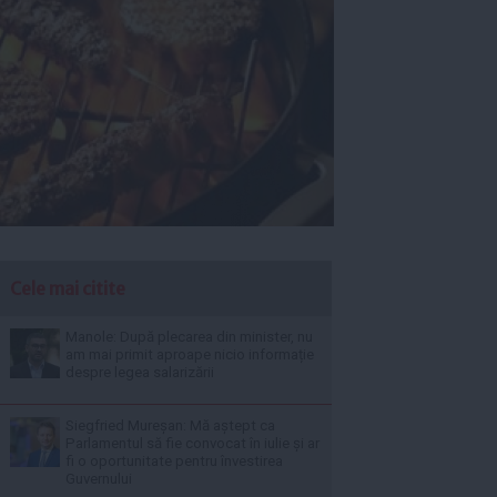
Cele mai citite
Manole: După plecarea din minister, nu
am mai primit aproape nicio informație
despre legea salarizării
Siegfried Mureșan: Mă aștept ca
Parlamentul să fie convocat în iulie și ar
fi o oportunitate pentru învestirea
Guvernului