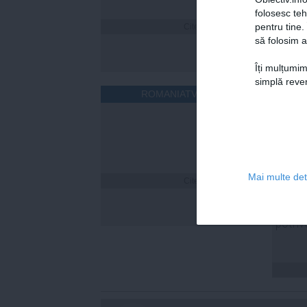
folosesc te
pentru tine.
Citeşte mai departe
să folosim a
Îți mulțumim
simplă reven
ROMANIATV.NET
Mai multe deta
Citeşte mai departe
Laura
și-a n
Nina. 
potriv