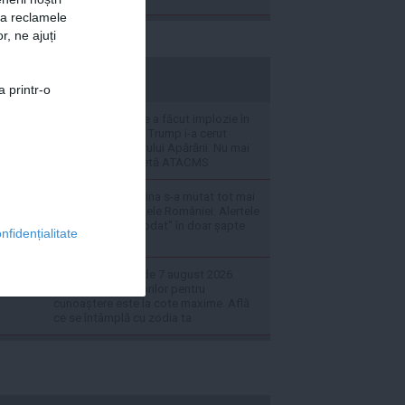
za reclamele
r, ne ajuți
stiripesurse.ro
a printr-o
Penuria de muniție a făcut implozie în
conducerea SUA. Trump i-a cerut
explicații secretarului Apărării. Nu mai
există nici o rachetă ATACMS
Războiul din Ucraina s-a mutat tot mai
aproape de granițele României. Alertele
RO-Alert au "explodat" în doar șapte
nfidențialitate
luni
Horoscopul zilei de 7 august 2026.
Apetitul Săgetătorilor pentru
cunoaștere este la cote maxime. Află
ce se întâmplă cu zodia ta