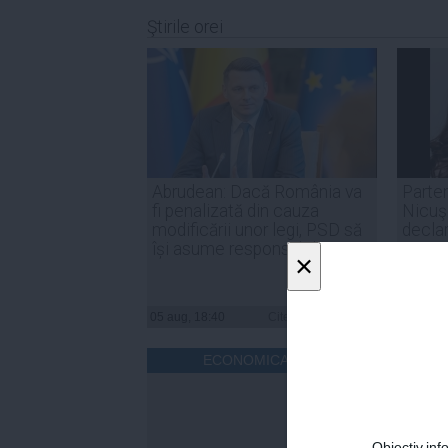
Ştirile orei
Abrudean: Dacă România va
Parten
fi penalizată din cauza
Nicuşo
modificării unor legi, PSD să
declar
își asume responsabilitatea
inter
×
05 aug, 18:40
Citeşte mai departe
05 aug, 
ECONOMICA.NET
Obiectiv.info