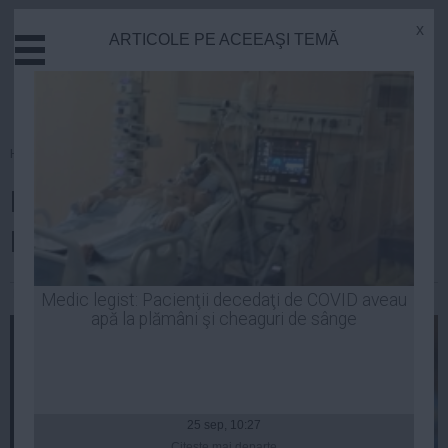
x
ARTICOLE PE ACEEAŞI TEMĂ
Actual
Economie
Justitie
Externe
Homepage
»
Politica
Educatie
Bogdan Aurescu: Securitatea
Sanatate
Stiinta
României poate fi AFECTATĂ
Tehnologie
Cultura
Laurentiu Panait
| 26 noi, 2014
Medic legist: Pacienţii decedaţi de COVID aveau
apă la plămâni şi cheaguri de sânge
Mediu
Life
Politica
Guvern
25 sep, 10:27
Citeşte mai departe