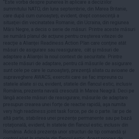
“Este vorba despre punerea în aplicare a deciziilor
summitului NATO, din luna septembrie, din Marea Britanie,
care după cum cunoaşteţi, evident, drept consecinţă a
situaţiei din vecinatatea Romanie, din Ucraina, din regiunea
Mării Negre, a decis o serie de măsuri. Printre aceste măsuri
se numără planul de acţiune pentru creşterea vitezei de
reacţie a Alianţei Readiness Action Plan care conţine atât
măsuri de asigurare sau reasigurare, cât şi măsuri de
adaptare a Alianţei la noul context de securitate. Printre
aceste măsuri de adaptare, pentru că măsurile de asigurare
sunt cele pe care le cunoaşteţi, prezenţă aliata cu avioane de
supraveghere AWACS, exercitii care se fac impreuna cu
statele aliate si cu, evident, statele din flancul estic, inclusiv
România, prezenta navală crescută în Marea Neagră. Deci pe
lângă aceste măsuri de reasigurare, măsurile de adaptare
presupun crearea unei forţe de reactie rapidă, aşa numita
very high readiness joint task force, pe de o parte. Iar pe de
altă parte, stabilirea unei prezenţe permanente sau pe bază
rotaţională, evident, în statele din flancul estic, inclusiv din
România. Adică prezenţa unor structuri de tip comandă şi
control aliat în statele din flancul estic. Acest proces de