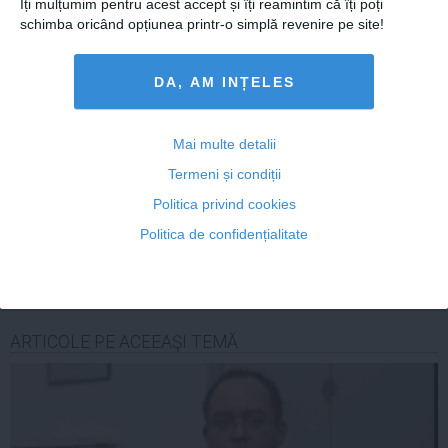
Îți mulțumim pentru acest accept și îți reamintim că îți poți
Cum îți hidratezi părul pe timp de caniculă
schimba oricând opțiunea printr-o simplă revenire pe site!
DA, AM INȚELES
Citeşte mai departe
Mai multe detalii
Termeni și condiții
Politica privind cookies
COMENTARII
Politica de confidențialitate
ADAUGA UN
COMENTARIU NOU
ARTICOLE PE ACEEAŞI TEMĂ