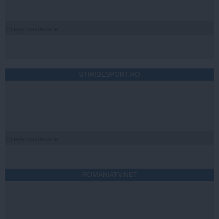
Citeşte mai departe
STIRIDESPORT.RO
Citeşte mai departe
ROMANIATV.NET