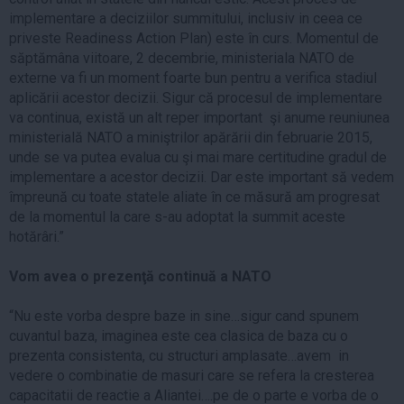
implementare a deciziilor summitului, inclusiv in ceea ce
priveste Readiness Action Plan) este în curs. Momentul de
săptămâna viitoare, 2 decembrie, ministeriala NATO de
externe va fi un moment foarte bun pentru a verifica stadiul
aplicării acestor decizii. Sigur că procesul de implementare
va continua, există un alt reper important şi anume reuniunea
ministerială NATO a miniştrilor apărării din februarie 2015,
unde se va putea evalua cu şi mai mare certitudine gradul de
implementare a acestor decizii. Dar este important să vedem
împreună cu toate statele aliate în ce măsură am progresat
de la momentul la care s-au adoptat la summit aceste
hotărâri.”
Vom avea o prezenţă continuă a NATO
“Nu este vorba despre baze in sine…sigur cand spunem
cuvantul baza, imaginea este cea clasica de baza cu o
prezenta consistenta, cu structuri amplasate…avem in
vedere o combinatie de masuri care se refera la cresterea
capacitatii de reactie a Aliantei….pe de o parte e vorba de o