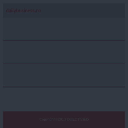
dailybusiness.ro
Copyright ©2013 OBIECTIV.info