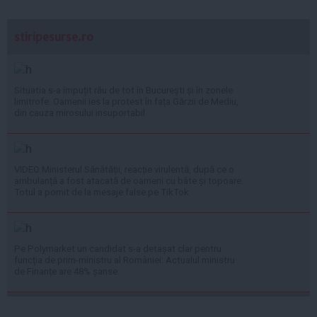
stiripesurse.ro
Situatia s-a împuțit rău de tot în București și în zonele
limitrofe: Oamenii ies la protest în fața Gărzii de Mediu,
din cauza mirosului insuportabil
VIDEO Ministerul Sănătății, reacție virulentă, după ce o
ambulanță a fost atacată de oameni cu bâte și topoare:
Totul a pornit de la mesaje false pe TikTok
Pe Polymarket un candidat s-a detașat clar pentru
funcția de prim-ministru al României: Actualul ministru
de Finanțe are 48% șanse