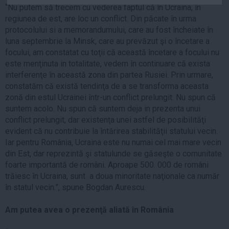
“Nu putem să trecem cu vederea faptul că în Ucraina, în
Auto
regiunea de est, are loc un conflict. Din păcate în urma
Sport
protocolului si a memorandumului, care au fost încheiate în
luna septembrie la Minsk, care au prevăzut şi o încetare a
Handbal
focului, am constatat cu toţii că această încetare a focului nu
Box
este menţinuta in totalitate, vedem în continuare că exista
interferenţe în această zona din partea Rusiei. Prin urmare,
Baschet
constatăm că există tendinţa de a se transforma aceasta
Tenis
zonă din estul Ucrainei într-un conflict prelungit. Nu spun că
Alte sporturi
suntem acolo. Nu spun că suntem deja in prezenta unui
conflict prelungit, dar existenţa unei astfel de posibilităţi
Life
evident că nu contribuie la întărirea stabilităţii statului vecin.
Funny
Iar pentru România, Ucraina este nu numai cel mai mare vecin
din Est, dar reprezintă şi statulunde se găseşte o comunitate
Travel
foarte importantă de români. Aproape 500. 000 de români
Stil de viata
trăiesc în Ucraina, sunt a doua minoritate naţionale ca număr
în statul vecin.”, spune Bogdan Aurescu.
Am putea avea o prezenţă aliată în România