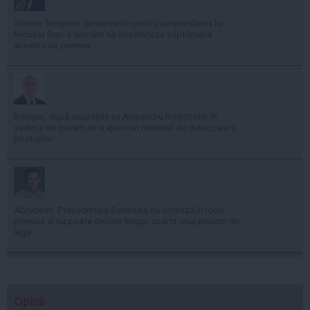
Simion: Începem demersurile pentru suspendarea lui
Nicușor Dan; îl somăm să desemneze săptămâna
aceasta un premier
Bolojan, după acuzațiile lui Alexandru Rogobete: În
ședința de guvern nu a ajuns un material de deblocare a
posturilor
Abrudean: Președintele Senatului nu votează în locul
plenului și nu poate decide singur soarta unui proiect de
lege
Opinii