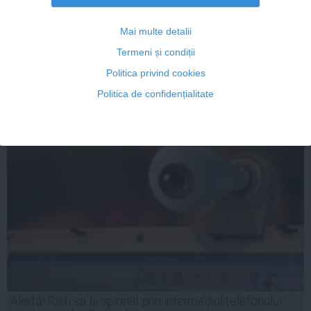
Cum poţi recupera date de pe telefonul tău odată ce au
fost şterse
Mai multe detalii
Termeni și condiții
Politica privind cookies
05 feb, 2014
Politica de confidențialitate
Citeşte mai departe
Alertă! Rişti sa fii spionat prin intermediul telefonului