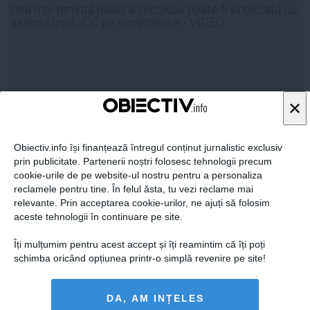
Cea mai temută boală a secolului poate fi vindecată cu
ajutorul unui JOC pe smartphone - VIDEO
04 feb, 2014
×
Citeşte mai departe
Obiectiv.info își finanțează întregul conținut jurnalistic exclusiv
prin publicitate. Partenerii noștri folosesc tehnologii precum
cookie-urile de pe website-ul nostru pentru a personaliza
reclamele pentru tine. În felul ăsta, tu vezi reclame mai
relevante. Prin acceptarea cookie-urilor, ne ajuți să folosim
aceste tehnologii în continuare pe site.
Îți mulțumim pentru acest accept și îți reamintim că îți poți
schimba oricând opțiunea printr-o simplă revenire pe site!
DA, AM INȚELES