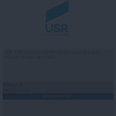
USR: PSD face totul pentru ca România să piardă
miliarde de euro din PNRR
06 aug, 21:16
Citeşte mai departe
ECONOMICA.NET