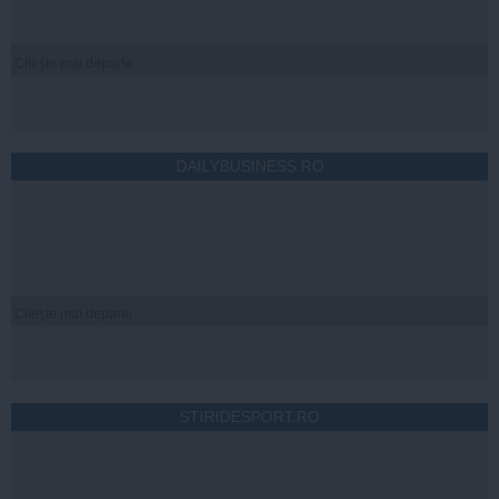
Citeşte mai departe
DAILYBUSINESS.RO
Citeşte mai departe
STIRIDESPORT.RO