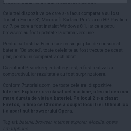
si opera. Safari nu a intrat in acest comparativ.
Auto
Cele trei dispozitive pe care s-a facut comparatia au fost
Sport
Toshiba Encore 8", Microsoft Surface Pro 2 si un HP Pavilion
Handbal
dv. 7, pe care a fost instalat Windows 8.1, iar cele patru
browsere au fost updatate la ultima versiune.
Box
Baschet
Pentru ca Toshiba Encore are un singur plan de consum al
bateriei "Balanced", toate celelalte au fost trecute pe acest
Tenis
plan, pentru un comparativ echilibrat.
Alte sporturi
Cu ajutorul Peacekeeper battery test, a fost realizat si
Life
comparativul, iar rezultatele au fost surprinzatoare.
Funny
Conform 7tutorials.com, pe toate cele trei dispozitive,
Travel
Internet Explorer s-a clasat cel mai bine, oferind cea mai
mare durata de viata a bateriei. Pe locul 2 s-a clasat
Stil de viata
Firefox, in timp ce Chrome a ocupat locul trei. Ultimul loc
i-a apartinut browserului Opera.
Tag-uri:
baterie
,
browser
,
internet explorer
,
Mozilla
,
opera
,
smartphone