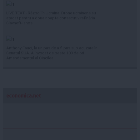
LIVE TEXT - Război în Ucraina: Drone ucrainene au
atacat pentru a doua noapte consecutiv rafinăria
Slavneft-Ianos
Anthony Fauci, la un pas de a fi pus sub acuzare în
Senatul SUA. A invocat de peste 100 de ori
Amendamentul al Cincilea
economica.net