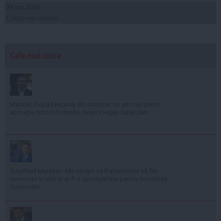
29 apr, 2014
Citeşte mai departe
Cele mai citite
Manole: După plecarea din minister, nu am mai primit
aproape nicio informație despre legea salarizării
Siegfried Mureșan: Mă aștept ca Parlamentul să fie
convocat în iulie și ar fi o oportunitate pentru învestirea
Guvernului