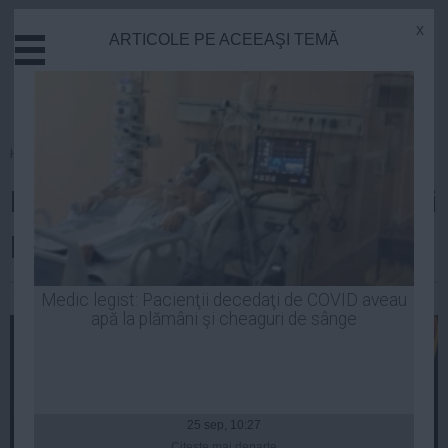
x
ARTICOLE PE ACEEAŞI TEMĂ
Actual
Economie
Justitie
Externe
Homepage
»
Tehnologie
Educatie
Browserul care consumă cel mai
Sanatate
Stiinta
puţin din bateria laptopului
Tehnologie
Cultura
Robert Georgescu
| 30 ian, 2014
Medic legist: Pacienţii decedaţi de COVID aveau
apă la plămâni şi cheaguri de sânge
Mediu
Life
Politica
Guvern
25 sep, 10:27
Citeşte mai departe