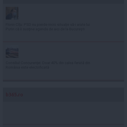
Florin Cîţu: PSD nu pierde nicio situaţie să-i arate lui
Putin că îi susţine agenda de aici de la Bucureşti
Consiliul Concurenţei: Doar 40% din calea ferată din
România este electrificată
b365.ro