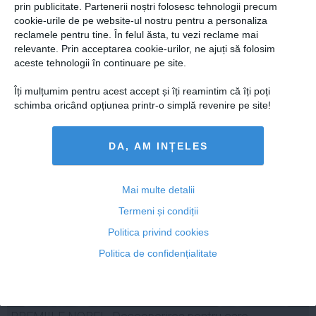
prin publicitate. Partenerii noștri folosesc tehnologii precum
cookie-urile de pe website-ul nostru pentru a personaliza
COMENTARII
reclamele pentru tine. În felul ăsta, tu vezi reclame mai
relevante. Prin acceptarea cookie-urilor, ne ajuți să folosim
ADAUGA UN
aceste tehnologii în continuare pe site.
COMENTARIU NOU
Îți mulțumim pentru acest accept și îți reamintim că îți poți
schimba oricând opțiunea printr-o simplă revenire pe site!
ARTICOLE PE ACEEAŞI TEMĂ
DA, AM INȚELES
Mai multe detalii
Termeni și condiții
Politica privind cookies
Politica de confidențialitate