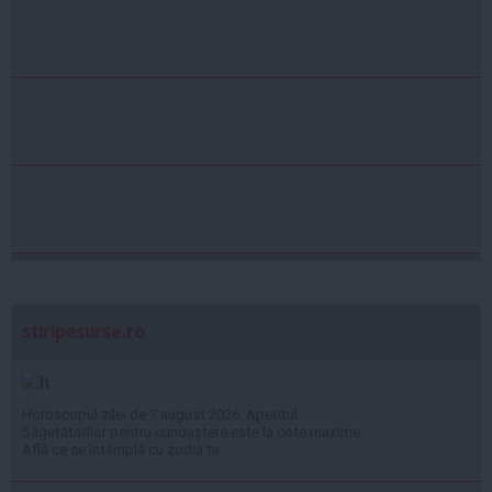
stiripesurse.ro
Horoscopul zilei de 7 august 2026. Apetitul
Săgetătorilor pentru cunoaștere este la cote maxime.
Află ce se întâmplă cu zodia ta