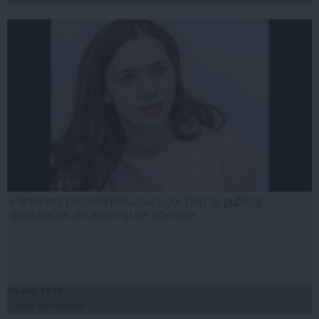
Partenera preşedintelui Nicuşor Dan îşi publică
declaraţiile de avere şi de interese
05 aug, 18:49
Citeşte mai departe