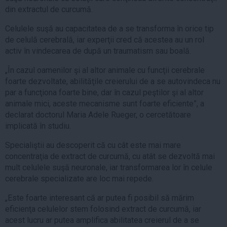
din extractul de curcumă.
Celulele suşă au capacitatea de a se transforma în orice tip
de celulă cerebrală, iar experţii cred că acestea au un rol
activ în vindecarea de după un traumatism sau boală.
„În cazul oamenilor şi al altor animale cu funcţii cerebrale
foarte dezvoltate, abilităţile creierului de a se autovindeca nu
par a funcţiona foarte bine, dar în cazul peştilor şi al altor
animale mici, aceste mecanisme sunt foarte eficiente”, a
declarat doctorul Maria Adele Rueger, o cercetătoare
implicată în studiu.
Specialiştii au descoperit că cu cât este mai mare
concentraţia de extract de curcumă, cu atât se dezvoltă mai
mult celulele suşă neuronale, iar transformarea lor în celule
cerebrale specializate are loc mai repede.
„Este foarte interesant că ar putea fi posibil să mărim
eficienţa celulelor stem folosind extract de curcumă, iar
acest lucru ar putea amplifica abilitatea creierul de a se