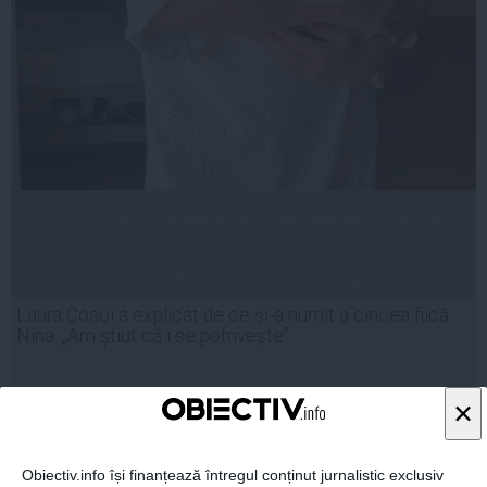
Laura Cosoi a explicat de ce și-a numit a cincea fiică
Nina. „Am știut că i se potrivește”
×
Citeşte mai departe
Obiectiv.info își finanțează întregul conținut jurnalistic exclusiv