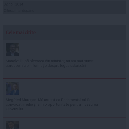
02 noi, 2014
Citeşte mai departe
Cele mai citite
Manole: După plecarea din minister, nu am mai primit
aproape nicio informație despre legea salarizării
Siegfried Mureșan: Mă aștept ca Parlamentul să fie
convocat în iulie și ar fi o oportunitate pentru învestirea
Guvernului