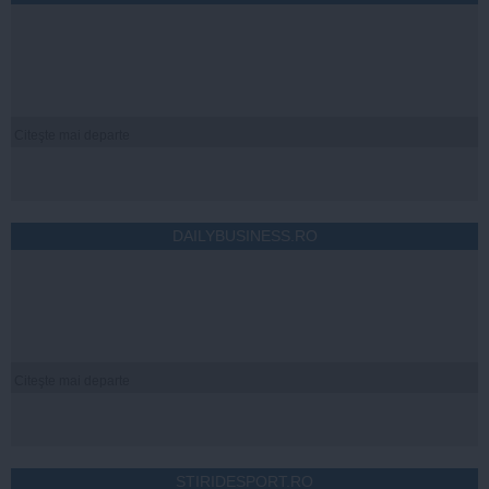
Citeşte mai departe
DAILYBUSINESS.RO
Citeşte mai departe
STIRIDESPORT.RO