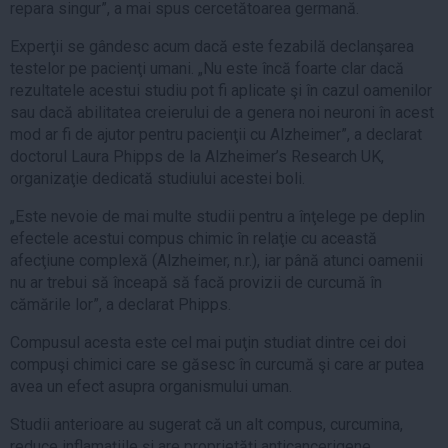
repara singur”, a mai spus cercetătoarea germană.
Experţii se gândesc acum dacă este fezabilă declanşarea
testelor pe pacienţi umani. „Nu este încă foarte clar dacă
rezultatele acestui studiu pot fi aplicate şi în cazul oamenilor
sau dacă abilitatea creierului de a genera noi neuroni în acest
mod ar fi de ajutor pentru pacienţii cu Alzheimer”, a declarat
doctorul Laura Phipps de la Alzheimer’s Research UK,
organizaţie dedicată studiului acestei boli.
„Este nevoie de mai multe studii pentru a înţelege pe deplin
efectele acestui compus chimic în relaţie cu această
afecţiune complexă (Alzheimer, n.r.), iar până atunci oamenii
nu ar trebui să înceapă să facă provizii de curcumă în
cămările lor”, a declarat Phipps.
Compusul acesta este cel mai puţin studiat dintre cei doi
compuşi chimici care se găsesc în curcumă şi care ar putea
avea un efect asupra organismului uman.
Studii anterioare au sugerat că un alt compus, curcumina,
reduce inflamaţiile şi are proprietăţi anticancerigene.