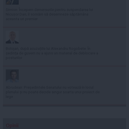
Simion: Începem demersurile pentru suspendarea lui
Nicușor Dan; îl somăm să desemneze săptămâna
aceasta un premier
Bolojan, după acuzațiile lui Alexandru Rogobete: În
ședința de guvern nu a ajuns un material de deblocare a
posturilor
Abrudean: Președintele Senatului nu votează în locul
plenului și nu poate decide singur soarta unui proiect de
lege
Opinii