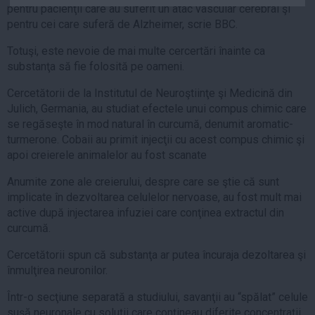
pentru pacienţii care au suferit un atac vascular cerebral şi
Auto
pentru cei care suferă de Alzheimer, scrie BBC.
Sport
Totuşi, este nevoie de mai multe cercertări înainte ca
Handbal
substanţa să fie folosită pe oameni.
Box
Cercetătorii de la Institutul de Neuroştiinţe şi Medicină din
Baschet
Julich, Germania, au studiat efectele unui compus chimic care
se regăseşte în mod natural în curcumă, denumit aromatic-
Tenis
turmerone. Cobaii au primit injecţii cu acest compus chimic şi
Alte sporturi
apoi creierele animalelor au fost scanate
Life
Anumite zone ale creierului, despre care se ştie că sunt
Funny
implicate în dezvoltarea celulelor nervoase, au fost mult mai
active după injectarea infuziei care conţinea extractul din
Travel
curcumă.
Stil de viata
Cercetătorii spun că substanţa ar putea încuraja dezoltarea şi
înmulţirea neuronilor.
Într-o secţiune separată a studiului, savanţii au “spălat” celule
suşă neuronale cu soluţii care conţineau diferite concentraţii