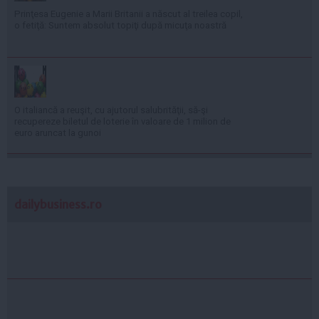
Prinţesa Eugenie a Marii Britanii a născut al treilea copil,
o fetiţă: Suntem absolut topiţi după micuţa noastră
O italiancă a reuşit, cu ajutorul salubrităţii, să-şi
recupereze biletul de loterie în valoare de 1 milion de
euro aruncat la gunoi
dailybusiness.ro