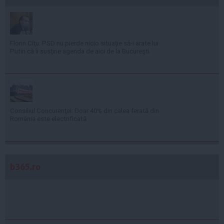
Florin Cîţu: PSD nu pierde nicio situaţie să-i arate lui
Putin că îi susţine agenda de aici de la Bucureşti
Consiliul Concurenţei: Doar 40% din calea ferată din
România este electrificată
b365.ro