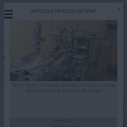
x
ARTICOLE PE ACEEAŞI TEMĂ
Actual
Economie
Justitie
Externe
Homepage
»
Sanatate
Educatie
CONDIMENTUL magic care
Sanatate
Stiinta
ajută creierul să se vindece
Tehnologie
singur. Este la îndemâna tuturor
Cultura
Medic legist: Pacienţii decedaţi de COVID aveau
apă la plămâni şi cheaguri de sânge
Mediu
Robert Georgescu
| 29 sep, 2014
Life
Politica
Guvern
25 sep, 10:27
Citeşte mai departe