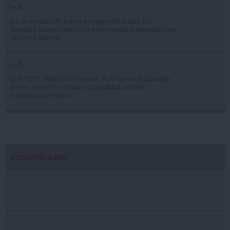
De ce produce România energie ieftină ziua și o
cumpără scump seara? Un expert explică greșeala care
ne costă miliarde
LIVE TEXT - Război în Ucraina: SUA continuă discuțiile
pentru a permite Ucrainei să producă rachete
interceptoare Patriot
economica.net