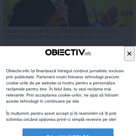
Antonescu: Nu e în plan candidatura lui Iohannis la
prezidenţiale, dar nu este exclus dacă e favorit
×
12 mar, 2014
Obiectiv.info își finanțează întregul conținut jurnalistic exclusiv
Citeşte mai departe
prin publicitate. Partenerii noștri folosesc tehnologii precum
cookie-urile de pe website-ul nostru pentru a personaliza
reclamele pentru tine. În felul ăsta, tu vezi reclame mai
relevante. Prin acceptarea cookie-urilor, ne ajuți să folosim
aceste tehnologii în continuare pe site.
Îți mulțumim pentru acest accept și îți reamintim că îți poți
schimba oricând opțiunea printr-o simplă revenire pe site!