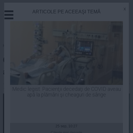
x
ARTICOLE PE ACEEAŞI TEMĂ
Actual
Economie
Justitie
Externe
Homepage
»
Opinii
Educatie
Crin, demisionarul numărul unu
Sanatate
Stiinta
al țării, lovește din nou
Tehnologie
Cultura
Andrei Pop
| 13 mar, 2014
Medic legist: Pacienţii decedaţi de COVID aveau
apă la plămâni şi cheaguri de sânge
Mediu
Life
Politica
Guvern
25 sep, 10:27
Citeşte mai departe