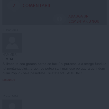
2
COMENTARII
ADAUGA UN
COMENTARIU NOU
13 mar, 2014
HAMMER
LIMBA
Si limba ta cea groasa carpa se facu" si purcese la a sterge fundule
tul pontanacului....ergo...ce putea sa ii mai iese pe gaura gurii dom
nului Pop ? Zoaie pesediste...si atata tot...AUGURI !
raspunde
13 mar, 2014