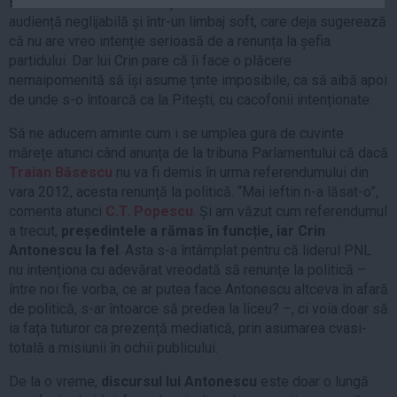
El a făcut această declarație într-un interviu online cu
Auto
audiență neglijabilă și într-un limbaj soft, care deja sugerează
că nu are vreo intenție serioasă de a renunța la șefia
Sport
partidului. Dar lui Crin pare că îi face o plăcere
Handbal
nemaipomenită să își asume ținte imposibile, ca să aibă apoi
de unde s-o întoarcă ca la Pitești, cu cacofonii intenționate.
Box
Baschet
Să ne aducem aminte cum i se umplea gura de cuvinte
mărețe atunci când anunța de la tribuna Parlamentului că dacă
Tenis
Traian Băsescu
nu va fi demis în urma referendumului din
Alte sporturi
vara 2012, acesta renunță la politică. “Mai ieftin n-a lăsat-o”,
Life
comenta atunci
C.T. Popescu
. Și am văzut cum referendumul
a trecut,
președintele a rămas în funcție, iar Crin
Funny
Antonescu la fel
. Asta s-a întâmplat pentru că liderul PNL
nu intenționa cu adevărat vreodată să renunțe la politică –
Travel
între noi fie vorba, ce ar putea face Antonescu altceva în afară
Stil de viata
de politică, s-ar întoarce să predea la liceu? –, ci voia doar să
ia fața tuturor ca prezență mediatică, prin asumarea cvasi-
totală a misiunii în ochii publicului.
De la o vreme,
discursul lui Antonescu
este doar o lungă