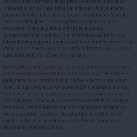
cacofonie de idei: fraze lungi, pline de expresii care sună
foarte bine, dar pe care odată ce le lansează și le asumă
maximal, le uită instantaneu și trece la următoarea “aberație”,
“șoc” sau “indignare”. El face politică exclusiv în sens
emoțional: aparițiile publice sunt prilejuri pentru
telespectatori să vadă ce îl mai scandalizează pe Crin azi.
Liberalul nu propune, nu prezintă și nu susține ceva
, doar
atacă, polemizează și se oripilează în direct de lucrurile pe
care le fac alții. Alții, care chiar fac lucruri.
Cel mai de seamă proiect pe care și-a lăsat amprenta Crin a
fost
revizuirea Constituției
, la care a fost șef de comisie
parlamentară, iar probabil singurul motiv pentru care a fost
lăsat să supravegheze revizuirea legii fundamentale a fost
faptul că nimeni nu credea cu adevărat că proiectul va avea
vreo finalitate. Nimeni nu a crezut cu adevărat în Constituția
Antonescu, să fim serioși! De fapt, ținând cont că tema nu
mai are potențial electoral, ne așteptăm de la Crin să își
anunțe în direct, și cu cele mai alese cuvinte spumoase,
demisia din fruntea comisiei.