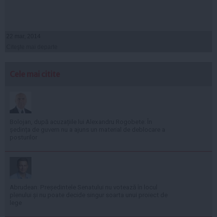
22 mar, 2014
Citeşte mai departe
Cele mai citite
Bolojan, după acuzațiile lui Alexandru Rogobete: În
ședința de guvern nu a ajuns un material de deblocare a
posturilor
Abrudean: Președintele Senatului nu votează în locul
plenului și nu poate decide singur soarta unui proiect de
lege