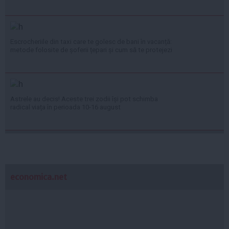
Escrocheriile din taxi care te golesc de bani în vacanță:
metode folosite de șoferii țepari și cum să te protejezi
Astrele au decis! Aceste trei zodii își pot schimba
radical viața în perioada 10-16 august
economica.net