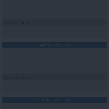
Citeşte mai departe
DAILYBUSINESS.RO
Citeşte mai departe
STIRIDESPORT.RO