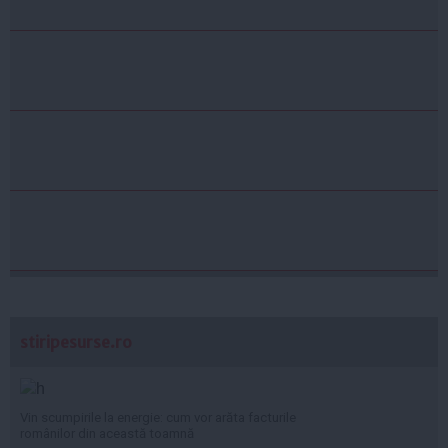
stiripesurse.ro
Vin scumpirile la energie: cum vor arăta facturile
românilor din această toamnă