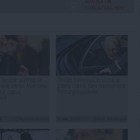
ADAUGA UN
COMENTARIU NOU
despre afirmaţiile
Traian Băsescu, în vizită la
ase ale lui Atanasiu:
Elena Udrea. Ce-i reproşează
erut capul,
fostul preşedinte
bil
22
Citeşte mai departe
12 mai, 22:14
Citeşte mai departe