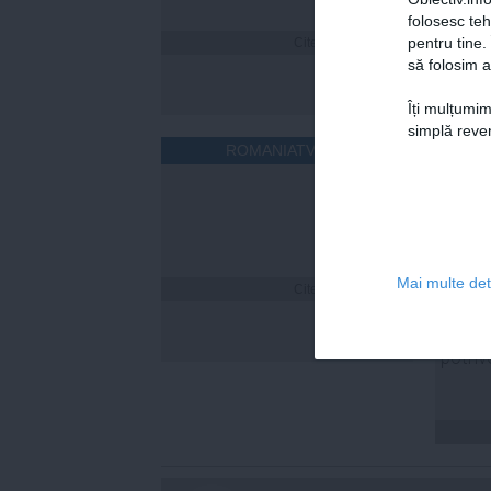
folosesc te
pentru tine.
Citeşte mai departe
să folosim a
Îți mulțumim
simplă reven
ROMANIATV.NET
Mai multe deta
Citeşte mai departe
Laura
și-a n
Nina. 
potriv