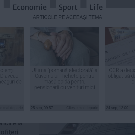
a
Economie
Sport
Life
ARTICOLE PE ACEEAŞI TEMĂ
în problema ofiţerilor acoperiţi d
cienţii
Ultima "pomană electorală" a
CCR a deci
ID aveau
Guvernului: Tichete pentru
obligat să d
heaguri de
masă caldă pentru
c
pensionarii cu venituri mici
n spaţiul
ioadă,
te mai departe
25 sep, 09:57
Citeşte mai departe
24 sep, 12:00
reşedinte
icire la
ofiţeri