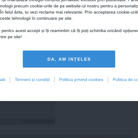
hnologii precum cookie-urile de pe website-ul nostru pentru a personali
 În felul ăsta, tu vezi reclame mai relevante. Prin acceptarea cookie-urilo
Citeşte mai departe
Citeşte mai departe
ceste tehnologii în continuare pe site.
 pentru acest accept și îți reamintim că îți poți schimba oricând opțiune
ire pe site!
FEMINIS.RO
DA, AM INȚELES
lii
Termeni și condiții
Politica privind cookies
Politica de co
 Cosoi a explicat de ce
umit a cincea fiică
„Am știut că i se
ește”
Citeşte mai departe