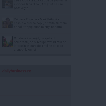
Laura Cosoi a explicat de ce și-a numit
a cincea fiică Nina. „Am știut că i se
potrivește”
Prinţesa Eugenie a Marii Britanii a
născut al treilea copil, o fetiţă: Suntem
absolut topiţi după micuţa noastră
O italiancă a reuşit, cu ajutorul
salubrităţii, să-şi recupereze biletul de
loterie în valoare de 1 milion de euro
aruncat la gunoi
dailybusiness.ro