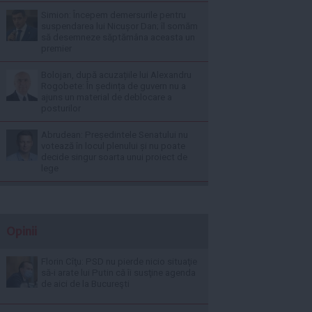
Simion: Începem demersurile pentru
suspendarea lui Nicușor Dan; îl somăm
să desemneze săptămâna aceasta un
premier
Bolojan, după acuzațiile lui Alexandru
Rogobete: În ședința de guvern nu a
ajuns un material de deblocare a
posturilor
Abrudean: Președintele Senatului nu
votează în locul plenului și nu poate
decide singur soarta unui proiect de
lege
Opinii
Florin Cîţu: PSD nu pierde nicio situaţie
să-i arate lui Putin că îi susţine agenda
de aici de la Bucureşti