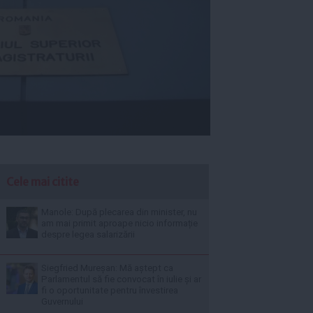
Cele mai citite
Manole: După plecarea din minister, nu
am mai primit aproape nicio informație
despre legea salarizării
Siegfried Mureșan: Mă aștept ca
Parlamentul să fie convocat în iulie și ar
fi o oportunitate pentru învestirea
Guvernului