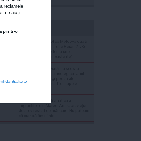
za reclamele
r, ne ajuți
stiripesurse.ro
a printr-o
Rusia atacă Republica Moldova după
descoperirea unei drone Geran-2: „Se
agaţă stângaci de tema unei
„ameninţări ruse” inexistente”
Nivelul scăzut al Dunării a scos la
lumină o comoară arheologică: Unul
dintre cele mai lungi poduri ale
nfidențialitate
Antichității 's-a ridicat' din apele
fluviului
VIDEO Povestea dramatică a
migranților din Maroc: Am supraviețuit
doar cu resturi de mâncare. Nu puteam
să cumpărăm nimic