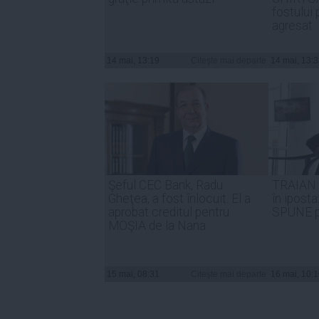
fostului 
agresat
14 mai, 13:19
Citeşte mai departe
14 mai, 13:
Şeful CEC Bank, Radu
TRAIAN 
Gheţea, a fost înlocuit. El a
în ipost
aprobat creditul pentru
SPUNE pr
MOŞIA de la Nana
15 mai, 08:31
Citeşte mai departe
16 mai, 10: