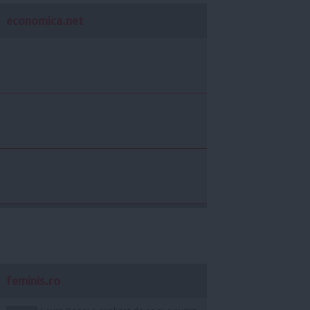
economica.net
feminis.ro