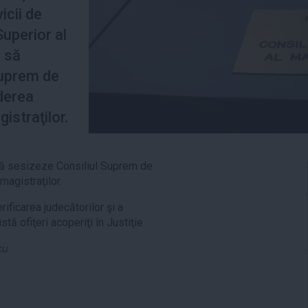
icii de
Superior al
s să
Suprem de
ederea
gistraţilor.
 să sesizeze Consiliul Suprem de
 magistraţilor.
rificarea judecătorilor şi a
stă ofiţeri acoperiţi în Justiţie.
cu