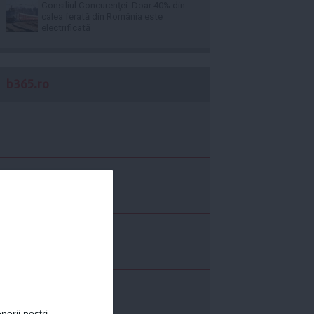
Consiliul Concurenţei: Doar 40% din
calea ferată din România este
electrificată
b365.ro
nerii noștri