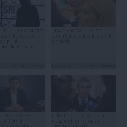
eda: SRI și-a asumat
Traian Băsescu, în vizită la
stă ofițeri acoperiți
Elena Udrea aflată în arest la
 corpului
domiciliu
ților din România
58
Citeşte mai departe
13 mai, 20:42
Citeşte mai departe
 TRAIAN BĂSESCU
Călin Popescu Tăriceanu,
cat! DORIN
despre ofiţerii acoperiţi din
CĂ, cumătrul
justiţie: Va fi și rolul