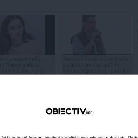
era preşedintelui
Tanczos Barna: Nu se poate
r Dan îşi publică
exclude nicio variantă în
aţiile de avere şi de
formarea guvernului; probabil
ese
în două săptămâni o să avem
rezultate
18:49
Citeşte mai departe
05 aug, 18:46
Citeşte mai departe
DAILYBUSINESS.RO
STIRIDESPORT.RO
 își finanțează întregul conținut jurnalistic exclusiv prin publicitate. Parte