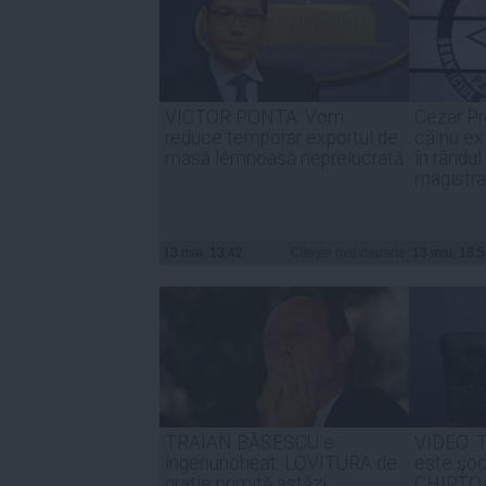
VICTOR PONTA: Vom
Cezar Pr
reduce temporar exportul de
că nu exi
masă lemnoasă neprelucrată
în rândul
magistra
13 mai, 13:42
Citeşte mai departe
13 mai, 18:
TRAIAN BĂSESCU e
VIDEO:
îngenuncheat. LOVITURA de
este şo
graţie primită astăzi
CHIRTOA