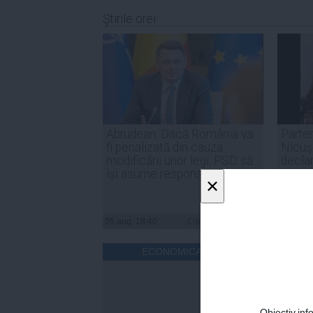
Ştirile orei
Abrudean: Dacă România va
Parten
fi penalizată din cauza
Nicuşo
modificării unor legi, PSD să
declar
își asume responsabilitatea
inter
×
05 aug, 18:40
Citeşte mai departe
05 aug, 
ECONOMICA.NET
Obiectiv.info