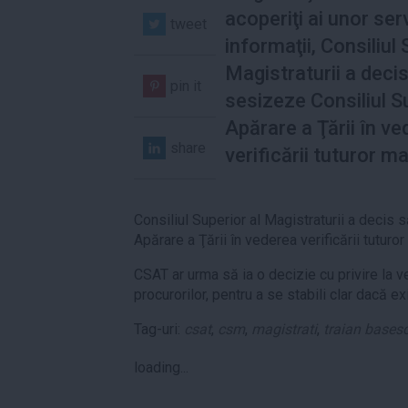
acoperiţi ai unor serv
tweet
informaţii, Consiliul 
Magistraturii a deci
pin it
sesizeze Consiliul 
Apărare a Ţării în v
share
verificării tuturor ma
Consiliul Superior al Magistraturii a decis
Apărare a Ţării în vederea verificării tuturor
CSAT ar urma să ia o decizie cu privire la ve
procurorilor, pentru a se stabili clar dacă exi
Tag-uri:
csat
,
csm
,
magistrati
,
traian bases
loading...