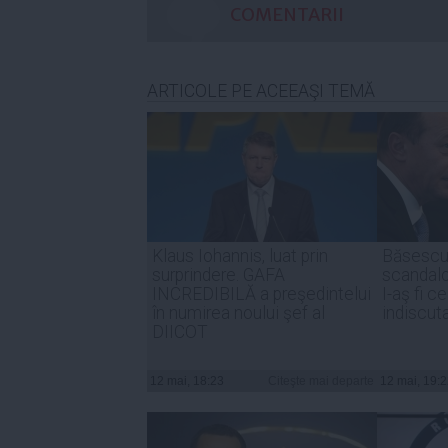
COMENTARII
ARTICOLE PE ACEEAŞI TEMĂ
Klaus Iohannis, luat prin
Băsescu 
surprindere. GAFA
scandalo
INCREDIBILĂ a preşedintelui
I-aş fi c
în numirea noului şef al
indiscuta
DIICOT
12 mai, 18:23
Citeşte mai departe
12 mai, 19: