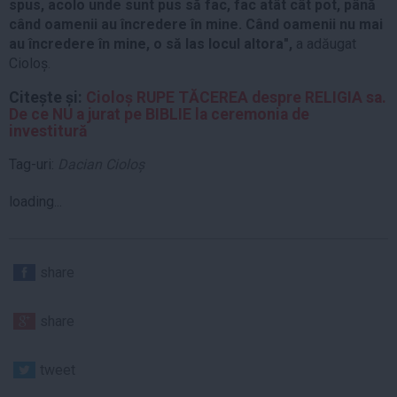
spus, acolo unde sunt pus să fac, fac atât cât pot, până
când oamenii au încredere în mine. Când oamenii nu mai
au încredere în mine, o să las locul altora",
a adăugat
Cioloș.
Citește și:
Cioloș RUPE TĂCEREA despre RELIGIA sa.
De ce NU a jurat pe BIBLIE la ceremonia de
investitură
Tag-uri:
Dacian Cioloș
loading...
share
share
tweet