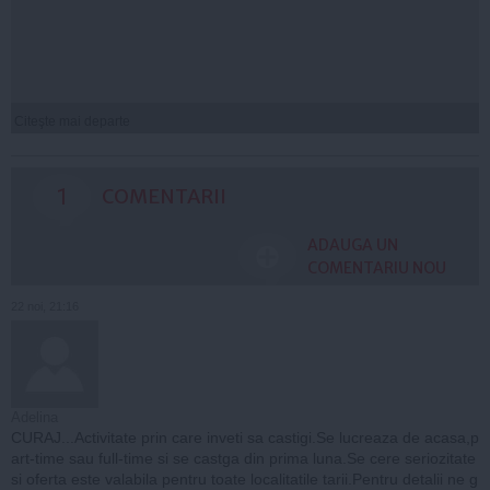
Citeşte mai departe
1
COMENTARII
ADAUGA UN
COMENTARIU NOU
22 noi, 21:16
Adelina
CURAJ...Activitate prin care inveti sa castigi.Se lucreaza de acasa,p
art-time sau full-time si se castga din prima luna.Se cere seriozitate
si oferta este valabila pentru toate localitatile tarii.Pentru detalii ne g