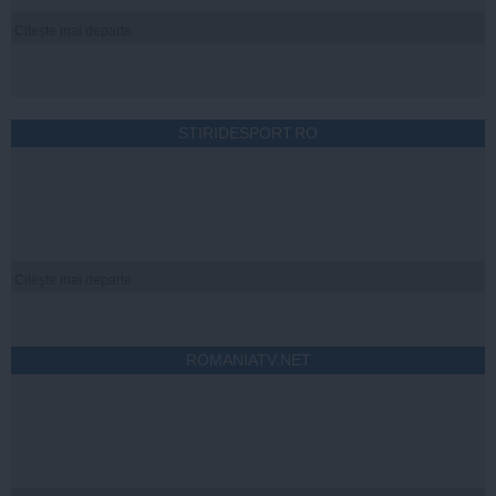
Citeşte mai departe
STIRIDESPORT.RO
Citeşte mai departe
ROMANIATV.NET