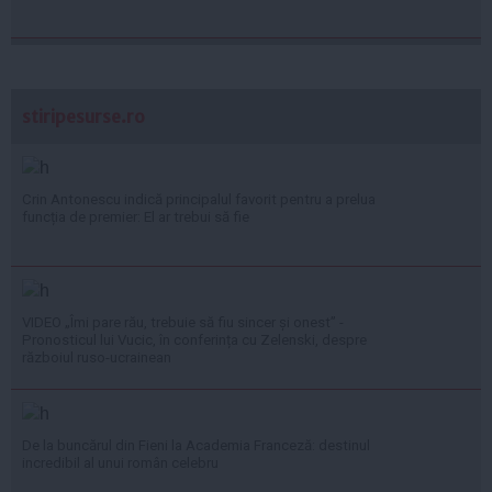
stiripesurse.ro
Crin Antonescu indică principalul favorit pentru a prelua
funcția de premier: El ar trebui să fie
VIDEO „Îmi pare rău, trebuie să fiu sincer și onest” -
Pronosticul lui Vucic, în conferința cu Zelenski, despre
războiul ruso-ucrainean
De la buncărul din Fieni la Academia Franceză: destinul
incredibil al unui român celebru