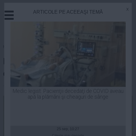
x
ARTICOLE PE ACEEAŞI TEMĂ
Actual
Economie
Justitie
Externe
Homepage
»
Opinii
Educatie
Dacian Cioloș mărturisește: Îmi
Sanatate
Stiinta
este FRICĂ de...
Tehnologie
Cultura
Laurentiu Panait
| 22 noi, 15:04
Medic legist: Pacienţii decedaţi de COVID aveau
apă la plămâni şi cheaguri de sânge
Mediu
Life
Politica
Guvern
25 sep, 10:27
Citeşte mai departe