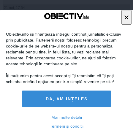
21 noi, 17:54
×
Citeşte mai departe
Obiectiv.info își finanțează întregul conținut jurnalistic exclusiv
prin publicitate. Partenerii noștri folosesc tehnologii precum
cookie-urile de pe website-ul nostru pentru a personaliza
reclamele pentru tine. În felul ăsta, tu vezi reclame mai
relevante. Prin acceptarea cookie-urilor, ne ajuți să folosim
aceste tehnologii în continuare pe site.
Îți mulțumim pentru acest accept și îți reamintim că îți poți
schimba oricând opțiunea printr-o simplă revenire pe site!
Dacian Cioloş: "Toţi miniştri au semnat declaraţii de
integritate"
DA, AM INȚELES
Mai multe detalii
Termeni și condiții
22 noi, 10:11