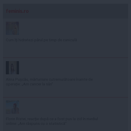
feminis.ro
Cum îți hidratezi părul pe timp de caniculă
Alina Pușcău, mărturisire cutremurătoare înainte de
operație: „Am cancer la sân”
Florin Ristei, reacție după ce a fost pus la zid în mediul
online: „Am răspuns cu o statistică”