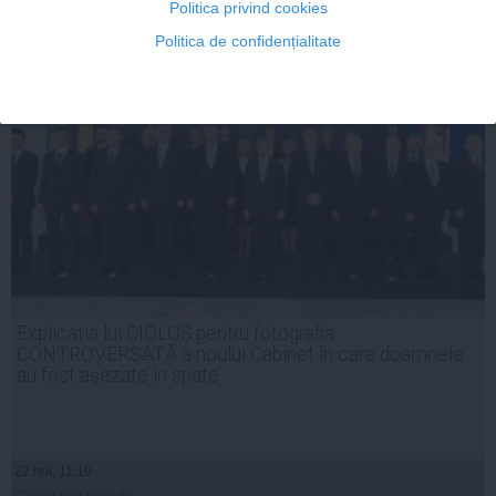
Politica privind cookies
Citeşte mai departe
Politica de confidențialitate
Explicația lui CIOLOȘ pentru fotografia
CONTROVERSATĂ a noului Cabinet în care doamnele
au fost aşezate în spate
22 noi, 11:19