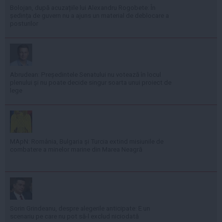
Bolojan, după acuzațiile lui Alexandru Rogobete: În
ședința de guvern nu a ajuns un material de deblocare a
posturilor
Abrudean: Președintele Senatului nu votează în locul
plenului și nu poate decide singur soarta unui proiect de
lege
MApN: România, Bulgaria și Turcia extind misiunile de
combatere a minelor marine din Marea Neagră
Sorin Grindeanu, despre alegerile anticipate: E un
scenariu pe care nu pot să-l exclud niciodată