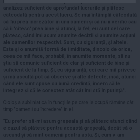
întâmplă câteodată să fiu prea rapid în decizii și să nu
Auto
analizez suficient de aprofundat lucrurile și plătesc
câteodată pentru acest lucru. Se mai întâmplă câteodată
Sport
să fiu prea încrezător în unii oameni și să nu îi verific sau
Handbal
să îi 'citesc' prea bine și atunci, la fel, eu sunt cel care
plătesc, când îmi asum anumite decizii și anumite acțiuni
Box
ale oamenilor respectivi. Sunt, cu siguranță, și altele.
Baschet
Este și o anumită formă de timiditate, dincolo de orice,
Tenis
ceea ce mă face, probabil, în anumite momente, să nu
știu să comunic suficient de clar și suficient de bine și
Alte sporturi
suficient de la timp. Și, cu siguranță, cei care mă privesc
Life
și mă ascultă pot să observe și alte defecte, însă, atunci
când ele sunt spuse cu bună credință, încerc să le
Funny
integrez și să le corectez atât cât îmi stă în putință".
Travel
Cioloș a subliniat că în funcțiile pe care le ocupă rămâne cât
Stil de viata
timp "oamenii au încredere" în el.
"Eu prefer să-mi asum greșeala și să plătesc atunci când
e cazul să plătesc pentru această greșeală, decât să o
ascund și să mint oamenii pentru asta. Și, cum v-am