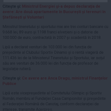
Auto
Citeşte şi:
Ministrul Energiei şi-a depus declaraţia de
avere: Are două apartamente în București și terenuri în
Sport
Ștefănești și Voluntari
Handbal
Ministrul tineretului și sportului mai are trei conturi bancare cu
Box
9.668 lei, 89 euro și 1198 franci elvețieni și o datorie de
Baschet
100.000 de euro, contractată în 2007 și scadentă în 2018.
Tenis
Lipă a declarat venituri de 103.000 lei din funcția de
Alte sporturi
președinte al Clubului Sportiv Dinamo și o rentă viageră de
111.436 lei de la Ministerul Tineretului și Sportului, iar soțul
Life
său are venituri de 36.000 lei din funcția de profesor de
legislație rutieră.
Funny
Travel
Citeşte şi:
Ce avere are Anca Dragu, ministrul Finanţelor
Publice
Stil de viata
Lipă este vicepreședinte al Comitetului Olimpic și Sportiv
Român, membru al Fundației Casa Campionilor și președinte
al Federației Română de Canotaj, conform declarației de
interese, transmite
Agerpres
.