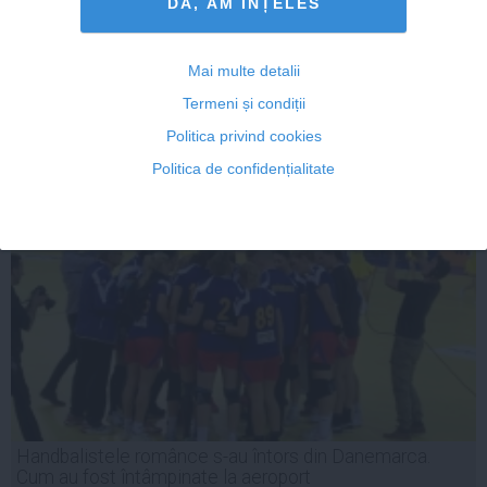
DA, AM INȚELES
Declarație de avere: Ministrul Marius Bostan are cinci
terenuri, o casă, un apartament și acțiuni la opt
societăți
Mai multe detalii
Termeni și condiții
Politica privind cookies
21 dec, 23:34
Citeşte mai departe
Politica de confidențialitate
Handbalistele românce s-au întors din Danemarca.
Cum au fost întâmpinate la aeroport