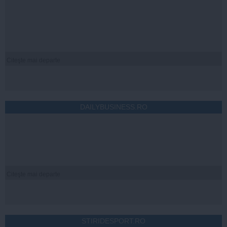
Citeşte mai departe
DAILYBUSINESS.RO
Citeşte mai departe
STIRIDESPORT.RO