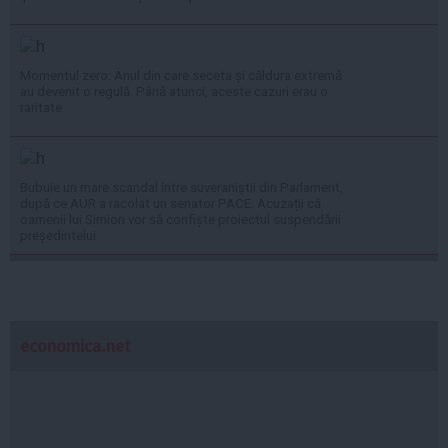
Momentul zero: Anul din care seceta și căldura extremă
au devenit o regulă. Până atunci, aceste cazuri erau o
raritate
Bubuie un mare scandal între suveraniștii din Parlament,
după ce AUR a racolat un senator PACE. Acuzații că
oamenii lui Simion vor să confiște proiectul suspendării
președintelui
economica.net