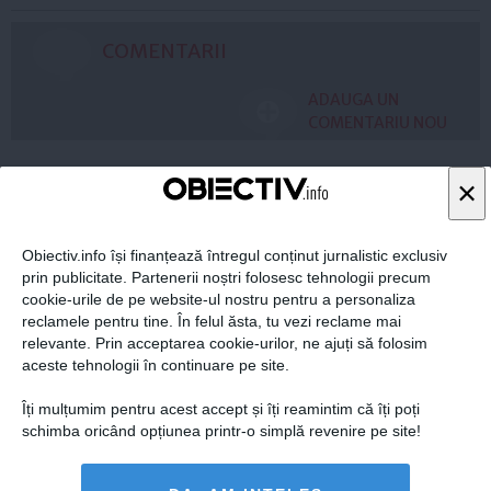
COMENTARII
ADAUGA UN
COMENTARIU NOU
×
ARTICOLE PE ACEEAŞI TEMĂ
Obiectiv.info își finanțează întregul conținut jurnalistic exclusiv
prin publicitate. Partenerii noștri folosesc tehnologii precum
cookie-urile de pe website-ul nostru pentru a personaliza
reclamele pentru tine. În felul ăsta, tu vezi reclame mai
relevante. Prin acceptarea cookie-urilor, ne ajuți să folosim
aceste tehnologii în continuare pe site.
Îți mulțumim pentru acest accept și îți reamintim că îți poți
schimba oricând opțiunea printr-o simplă revenire pe site!