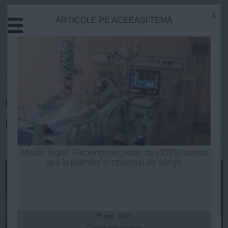
x
ARTICOLE PE ACEEAŞI TEMĂ
Actual
Economie
Justitie
Externe
Homepage
»
Politica
Educatie
Ce avere are Elisabeta Lipă,
Sanatate
Stiinta
ministrul tineretului şi sportului
Tehnologie
Cultura
Andreea Mihai
| 21 dec, 21:37
Medic legist: Pacienţii decedaţi de COVID aveau
apă la plămâni şi cheaguri de sânge
Mediu
Life
Politica
Guvern
25 sep, 10:27
Citeşte mai departe