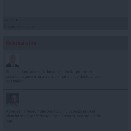
25 ian, 17:38
Citeşte mai departe
Cele mai citite
Bolojan, după acuzațiile lui Alexandru Rogobete: În
ședința de guvern nu a ajuns un material de deblocare a
posturilor
Abrudean: Președintele Senatului nu votează în locul
plenului și nu poate decide singur soarta unui proiect de
lege