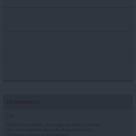
stiripesurse.ro
VIDEO 'Nosocomiale', din slogan electoral în temă de
atac. Fostul ministru Alexandru Rogobete acuză
'promisiuni vândute și neîndeplinite'