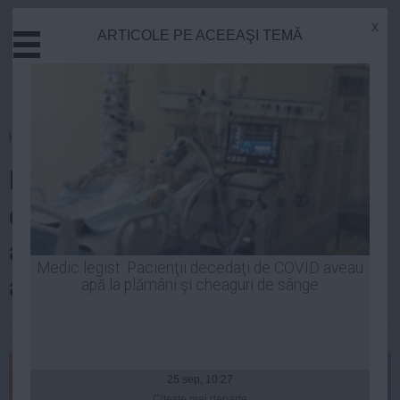
x
ARTICOLE PE ACEEAŞI TEMĂ
Actual
Economie
Justitie
Externe
Homepage
»
Politica
Educatie
Dezvăluiri EXPLOZIVE din
Sanatate
Stiinta
dosarul Gala Bute! Elena Udrea
Tehnologie
ar putea SCĂPA de un cap de
Cultura
Medic legist: Pacienţii decedaţi de COVID aveau
acuzare
apă la plămâni şi cheaguri de sânge
Mediu
Life
Andreea Mihai
| 22 feb, 10:27
Politica
Guvern
25 sep, 10:27
Citeşte mai departe