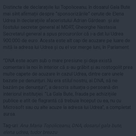
Distincte de declarațiile lui Topoliceanu, în dosarul Gala Bute
mai sînt afirmații despre ”sponsorizările” cerute de Elena
Udrea în declarațiile afaceristului Adrian Gărdean și ale
fostului secretar general al MDRT, Gheorghe Nastasia.
Secretarul general a spus procurorilor că i-a dat lui Udrea
900.000 de euro. Acesta este alt cap de acuzare pe luare de
mită la adresa lui Udrea și cu el vor merge luni, în Parlament.
”DNA este acum sub o mare presiune și deja există
comentarii la noi în interior că s-au grăbit și au rostogolit prea
multe capete de acuzare în cazul Udrea, dintre care unele
bazate pe denunțuri. Nu era stilul nostru, al DNA, să ne
bazăm pe denunțuri”, a descris situația o persoană din
interiorul instituției. ”La Gala Bute, frauda pe achizițiile
publice e atît de flagrantă că trebuia început cu ea, nu cu
Microsoft sau cu alte acuze la adresa lui Udrea”, a completat
sursa.
Tag-uri:
Ana Maria Topoliceanu
,
DNA
,
dosarul gala bute
,
elena udrea
,
tudor breazu