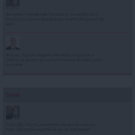
Abrudean: Președintele Senatului nu votează în locul
plenului și nu poate decide singur soarta unui proiect de
lege
Bolojan, după acuzațiile lui Alexandru Rogobete: În
ședința de guvern nu a ajuns un material de deblocare a
posturilor
Opinii
Florin Cîţu: PSD nu pierde nicio situaţie să-i arate lui
Putin că îi susţine agenda de aici de la Bucureşti