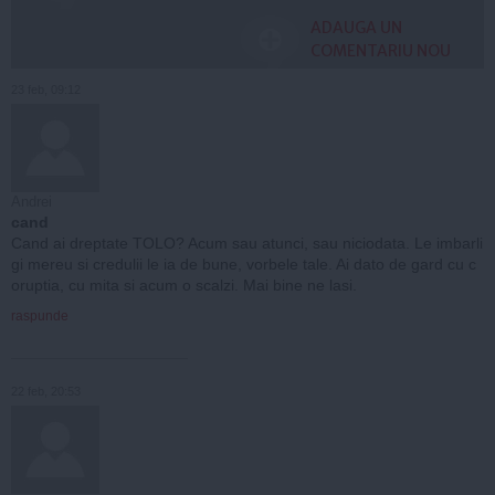
ADAUGA UN
COMENTARIU NOU
23 feb, 09:12
Andrei
cand
Cand ai dreptate TOLO? Acum sau atunci, sau niciodata. Le imbarli
gi mereu si credulii le ia de bune, vorbele tale. Ai dato de gard cu c
oruptia, cu mita si acum o scalzi. Mai bine ne lasi.
raspunde
22 feb, 20:53