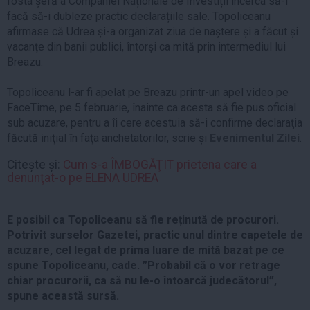
fosta șefă a Companiei Naționale de Investiții încerca să-l
facă să-i dubleze practic declarațiile sale. Topoliceanu
afirmase că Udrea și-a organizat ziua de naștere și a făcut și
vacanțe din banii publici, întorși ca mită prin intermediul lui
Breazu.
Topoliceanu l-ar fi apelat pe Breazu printr-un apel video pe
FaceTime, pe 5 februarie, înainte ca acesta să fie pus oficial
sub acuzare, pentru a îi cere acestuia să-i confirme declaraţia
făcută iniţial în faţa anchetatorilor, scrie și
Evenimentul Zilei
.
Citește și:
Cum s-a ÎMBOGĂŢIT prietena care a
denunţat-o pe ELENA UDREA
E posibil ca Topoliceanu să fie reținută de procurori.
Potrivit surselor Gazetei, practic unul dintre capetele de
acuzare, cel legat de prima luare de mită bazat pe ce
spune Topoliceanu, cade. ”Probabil că o vor retrage
chiar procurorii, ca să nu le-o întoarcă judecătorul”,
spune această sursă.