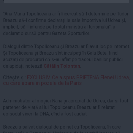
Auto
”Ana Maria Topoliceanu ar fi încercat să-l determine pe Tudor
Sport
Breazu să-i confirme declarațiile sale împotriva lui Udrea și,
Handbal
implicit, să-l înfunde pe fostul ministru al turismului”, a
declarat o sursă pentru Gazeta Sporturilor.
Box
Baschet
Dialogul dintre Topoliceanu și Breazu ar fi avut loc pe internet.
Tenis
Și Topoliceanu și Breazu sînt inculpați în Gala Bute, fiind
acuzați de procurori că s-au aflat pe traseul banilor publici
Alte sporturi
delapidați, notează
Cătălin Tolontan
.
Life
Citește și:
EXCLUSIV. Ce a spus PRIETENA Elenei Udrea,
Funny
cu care apare în pozele de la Paris
Travel
Stil de viata
Administrator al moșiei Nana și apropiat de Udrea, dar și fost
partener de viață al lui Topoliceanu, Breazu ar fi relatat
episodul vineri la DNA, cînd a fost audiat.
Breazu a salvat dialogul de pe net cu Topoliceanu, în care