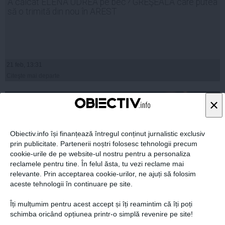
A călcat ELENA UDREA pe bec? GREŞEALA care putea
să o trimită din nou în AREST
21 feb, 13:31
Citeşte mai departe
×
Obiectiv.info își finanțează întregul conținut jurnalistic exclusiv
prin publicitate. Partenerii noștri folosesc tehnologii precum
cookie-urile de pe website-ul nostru pentru a personaliza
reclamele pentru tine. În felul ăsta, tu vezi reclame mai
relevante. Prin acceptarea cookie-urilor, ne ajuți să folosim
aceste tehnologii în continuare pe site.
Îți mulțumim pentru acest accept și îți reamintim că îți poți
schimba oricând opțiunea printr-o simplă revenire pe site!
EMOŢII pentru TRAIAN BĂSESCU după denunţul lui