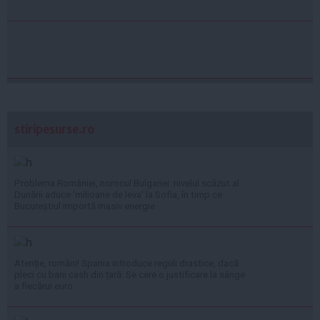
stiripesurse.ro
Problema României, norocul Bulgariei: nivelul scăzut al
Dunării aduce 'milioane de leva' la Sofia, în timp ce
Bucureștiul importă masiv energie
Atenție, români! Spania introduce reguli drastice, dacă
pleci cu bani cash din țară: Se cere o justificare la sânge
a fiecărui euro