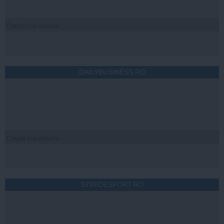
Citeşte mai departe
DAILYBUSINESS.RO
Citeşte mai departe
STIRIDESPORT.RO