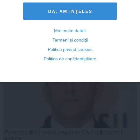
Dorin Cocoş
DA, AM INȚELES
Mai multe detalii
21 feb, 14:24
Termeni și condiții
Citeşte mai departe
Politica privind cookies
Politica de confidențialitate
Prefectul de Suceava, reţinut de DNA, sub control
judiciar