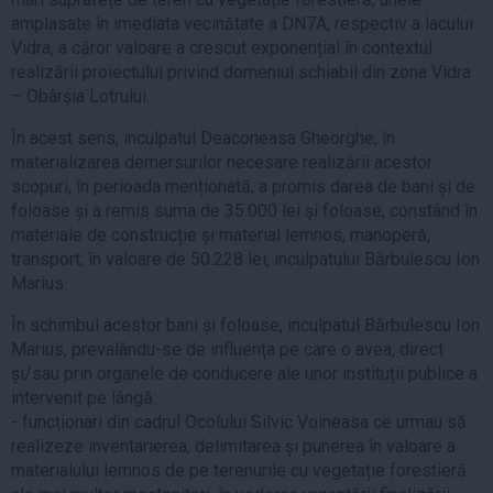
amplasate în imediata vecinătate a DN7A, respectiv a lacului
Vidra, a căror valoare a crescut exponențial în contextul
realizării proiectului privind domeniul schiabil din zona Vidra
– Obârșia Lotrului.
În acest sens, inculpatul Deaconeasa Gheorghe, în
materializarea demersurilor necesare realizării acestor
scopuri, în perioada menționată, a promis darea de bani și de
foloase și a remis suma de 35.000 lei și foloase, constând în
materiale de construcție și material lemnos, manoperă,
transport, în valoare de 50.228 lei, inculpatului Bărbulescu Ion
Marius.
În schimbul acestor bani și foloase, inculpatul Bărbulescu Ion
Marius, prevalându-se de influența pe care o avea, direct
și/sau prin organele de conducere ale unor instituții publice a
intervenit pe lângă:
- funcționari din cadrul Ocolului Silvic Voineasa ce urmau să
realizeze inventarierea, delimitarea și punerea în valoare a
materialului lemnos de pe terenurile cu vegetație forestieră