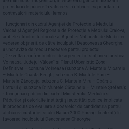
ale mai multor moștenitori, în vederea urgentării finalizării
procedurii de punere în valoare și a obținerii cu prioritate a
contravalorii materialului lemnos;
- funcționari din cadrul Agenției de Protecție a Mediului
Vâlcea și Agenției Regionale de Protecție a Mediului Craiova,
ambele structuri teritoriale al Agenției Naționale de Mediu, în
vederea obținerii, de către inculpatul Deaconeasa Gheorghe,
a unor avize de mediu necesare pentru proiectul
„Dezvoltarea infrastructurii de agrement in stațiunea turistica
Voineasa, Județul Vâlcea” și Planul Urbanistic Zonal
Definitivat – comuna Voineasa (subzona A: Muntele Mioarele
– Muntele Coasta Benghi; subzona B: Muntele Puru –
Muntele Zănoguța; subzona C: Muntele Miru – Obârșia
Lotrului și subzona D: Muntele Cărbunele – Muntele Ștefanu);
- funcționari publici din cadrul Ministerului Mediului și
Pădurilor și celorlalte instituții și autorități publice implicate
în procedura de evaluare a dosarelor de candidatură pentru
atribuirea custodiei sitului Natura 2000 Parâng, finalizată în
favoarea inculpatului Deaconeasa Gheorghe;