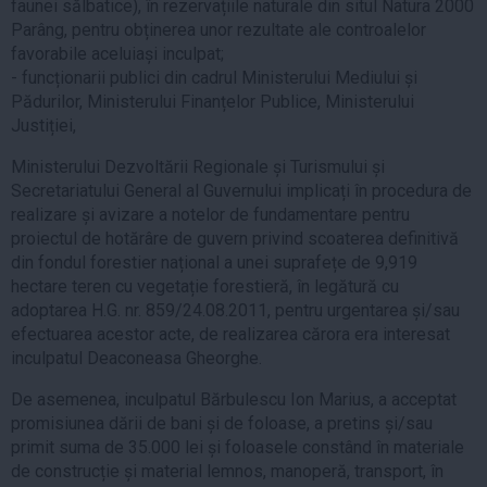
faunei sălbatice), în rezervațiile naturale din situl Natura 2000
Parâng, pentru obținerea unor rezultate ale controalelor
favorabile aceluiași inculpat;
- funcționarii publici din cadrul Ministerului Mediului și
Pădurilor, Ministerului Finanțelor Publice, Ministerului
Justiției,
Ministerului Dezvoltării Regionale și Turismului și
Secretariatului General al Guvernului implicați în procedura de
realizare și avizare a notelor de fundamentare pentru
proiectul de hotărâre de guvern privind scoaterea definitivă
din fondul forestier național a unei suprafețe de 9,919
hectare teren cu vegetație forestieră, în legătură cu
adoptarea H.G. nr. 859/24.08.2011, pentru urgentarea și/sau
efectuarea acestor acte, de realizarea cărora era interesat
inculpatul Deaconeasa Gheorghe.
De asemenea, inculpatul Bărbulescu Ion Marius, a acceptat
promisiunea dării de bani și de foloase, a pretins și/sau
primit suma de 35.000 lei și foloasele constând în materiale
de construcție și material lemnos, manoperă, transport, în