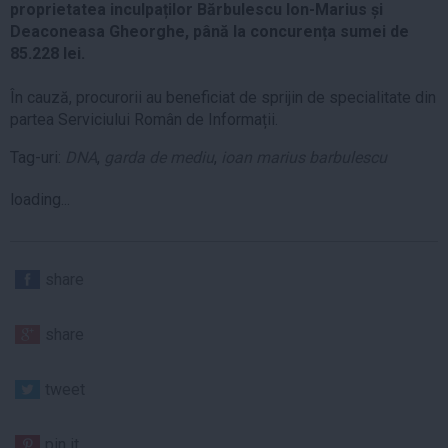
proprietatea inculpaților Bărbulescu Ion-Marius și
Deaconeasa Gheorghe, până la concurența sumei de
85.228 lei.
În cauză, procurorii au beneficiat de sprijin de specialitate din
partea Serviciului Român de Informații.
Tag-uri:
DNA
,
garda de mediu
,
ioan marius barbulescu
loading...
share
share
tweet
pin it