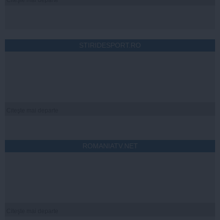
STIRIDESPORT.RO
Citeşte mai departe
ROMANIATV.NET
Citeşte mai departe