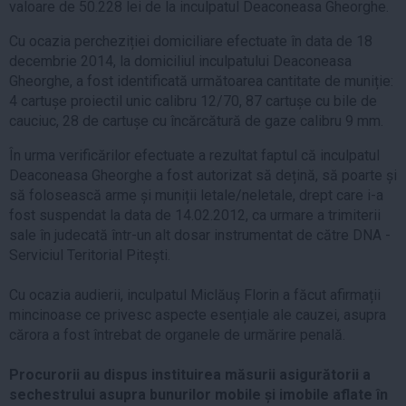
valoare de 50.228 lei de la inculpatul Deaconeasa Gheorghe.
Cu ocazia percheziției domiciliare efectuate în data de 18
decembrie 2014, la domiciliul inculpatului Deaconeasa
Gheorghe, a fost identificată următoarea cantitate de muniție:
4 cartușe proiectil unic calibru 12/70, 87 cartușe cu bile de
cauciuc, 28 de cartușe cu încărcătură de gaze calibru 9 mm.
În urma verificărilor efectuate a rezultat faptul că inculpatul
Deaconeasa Gheorghe a fost autorizat să dețină, să poarte și
să folosească arme și muniții letale/neletale, drept care i-a
fost suspendat la data de 14.02.2012, ca urmare a trimiterii
sale în judecată într-un alt dosar instrumentat de către DNA -
Serviciul Teritorial Pitești.
Cu ocazia audierii, inculpatul Miclăuș Florin a făcut afirmații
mincinoase ce privesc aspecte esențiale ale cauzei, asupra
cărora a fost întrebat de organele de urmărire penală.
Procurorii au dispus instituirea măsurii asigurătorii a
sechestrului asupra bunurilor mobile și imobile aflate în