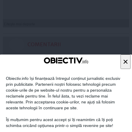
Citeşte mai departe
COMENTARII
ADAUGA UN
×
COMENTARIU NOU
Obiectiv.info își finanțează întregul conținut jurnalistic exclusiv
ARTICOLE PE ACEEAŞI TEMĂ
prin publicitate. Partenerii noștri folosesc tehnologii precum
cookie-urile de pe website-ul nostru pentru a personaliza
reclamele pentru tine. În felul ăsta, tu vezi reclame mai
relevante. Prin acceptarea cookie-urilor, ne ajuți să folosim
aceste tehnologii în continuare pe site.
Îți mulțumim pentru acest accept și îți reamintim că îți poți
schimba oricând opțiunea printr-o simplă revenire pe site!