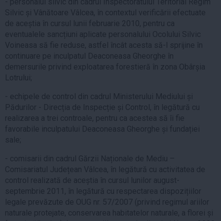
- personalul silvic din cadrul Inspectoratului Teritorial Regim
Silvic și Vânătoare Vâlcea, în contextul verificării efectuate
de aceștia în cursul lunii februarie 2010, pentru ca
eventualele sancțiuni aplicate personalului Ocolului Silvic
Voineasa să fie reduse, astfel încât acesta să-l sprijine în
continuare pe inculpatul Deaconeasa Gheorghe în
demersurile privind exploatarea forestieră în zona Obârșia
Lotrului;
- echipele de control din cadrul Ministerului Mediului și
Pădurilor - Direcția de Inspecție și Control, în legătură cu
realizarea a trei controale, pentru ca acestea să îi fie
favorabile inculpatului Deaconeasa Gheorghe și fundației
sale;
- comisarii din cadrul Gărzii Naționale de Mediu –
Comisariatul Județean Vâlcea, în legătură cu activitatea de
control realizată de aceștia în cursul lunilor august-
septembrie 2011, în legătură cu respectarea dispozițiilor
legale prevăzute de OUG nr. 57/2007 (privind regimul ariilor
naturale protejate, conservarea habitatelor naturale, a florei și