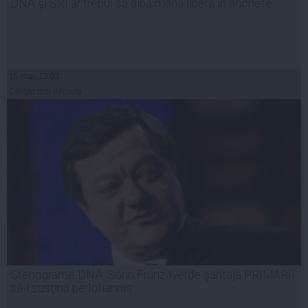
DNA şi SRI ar trebui să aibă mână liberă în anchete
15 mai, 19:03
Citeşte mai departe
Stenograme DNA: Sorin Frunzăverde şantaja PRIMARII
să-l susţină pe Iohannis