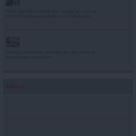
Florin Cîţu: PSD nu pierde nicio situaţie să-i arate lui
Putin că îi susţine agenda de aici de la Bucureşti
Consiliul Concurenţei: Doar 40% din calea ferată din
România este electrificată
b365.ro