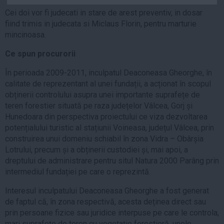
Auto
Cei doi vor fi judecati in stare de arest preventiv, in dosar
fiind trimis in judecata si Miclaus Florin, pentru marturie
Sport
mincinoasa.
Handbal
Ce spun procurorii
Box
În perioada 2009-2011, inculpatul Deaconeasa Gheorghe, în
Baschet
calitate de reprezentant al unei fundații, a acționat în scopul
Tenis
obținerii controlului asupra unei importante suprafețe de
Alte sporturi
teren forestier situată pe raza județelor Vâlcea, Gorj și
Hunedoara din perspectiva proiectului ce viza dezvoltarea
Life
potențialului turistic al stațiunii Voineasa, județul Vâlcea, prin
construirea unui domeniu schiabil în zona Vidra – Obârșia
Funny
Lotrului, precum și a obținerii custodiei și, mai apoi, a
Travel
dreptului de administrare pentru situl Natura 2000 Parâng prin
Stil de viata
intermediul fundației pe care o reprezintă.
Interesul inculpatului Deaconeasa Gheorghe a fost generat
de faptul că, în zona respectivă, acesta deținea direct sau
prin persoane fizice sau juridice interpuse pe care le controla,
mari suprafețe de teren cu vegetație forestieră, unele