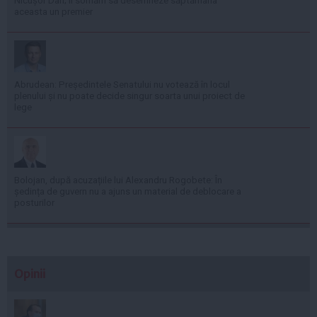
Nicușor Dan; îl somăm să desemneze săptămâna
aceasta un premier
Abrudean: Președintele Senatului nu votează în locul
plenului și nu poate decide singur soarta unui proiect de
lege
Bolojan, după acuzațiile lui Alexandru Rogobete: În
ședința de guvern nu a ajuns un material de deblocare a
posturilor
Opinii