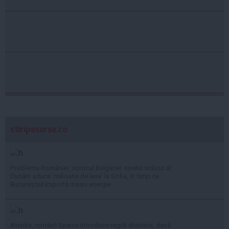
stiripesurse.ro
Problema României, norocul Bulgariei: nivelul scăzut al
Dunării aduce 'milioane de leva' la Sofia, în timp ce
Bucureștiul importă masiv energie
Atenție, români! Spania introduce reguli drastice, dacă