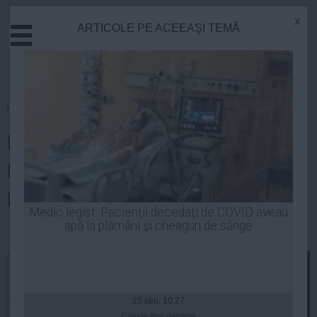
x
ARTICOLE PE ACEEAŞI TEMĂ
Actual
Economie
Justitie
Externe
Homepage
»
Justitie
Educatie
Directorul adjunct al Gărzii de
Sanatate
Stiinta
Mediu, trimis în judecată de
Tehnologie
DNA
Cultura
Medic legist: Pacienţii decedaţi de COVID aveau
apă la plămâni şi cheaguri de sânge
Mediu
Laurentiu Panait
| 15 mai, 18:29
Life
Politica
Guvern
25 sep, 10:27
Citeşte mai departe