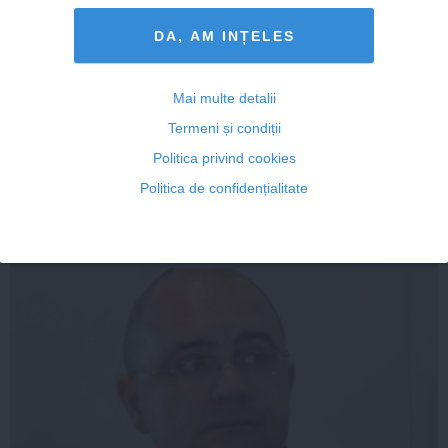
DA, AM INȚELES
Mai multe detalii
Cătălin Striblea DEZVĂLUIE de ce a pornit războiul
Victor Ponta cu Iohannis
Termeni și condiții
Politica privind cookies
Politica de confidențialitate
14 mai, 19:42
Citeşte mai departe