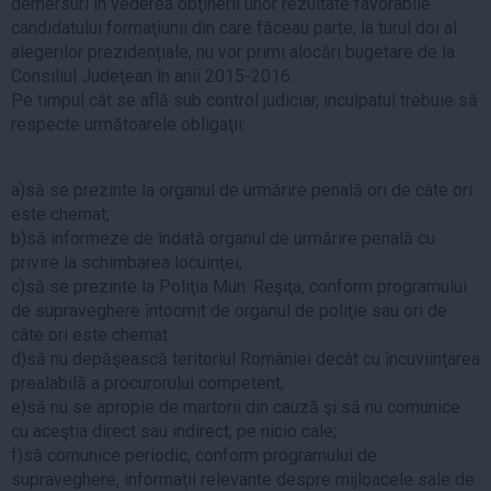
demersuri în vederea obţinerii unor rezultate favorabile
candidatului formaţiunii din care făceau parte, la turul doi al
alegerilor prezidențiale, nu vor primi alocări bugetare de la
Consiliul Judeţean în anii 2015-2016.
Pe timpul cât se află sub control judiciar, inculpatul trebuie să
respecte următoarele obligaţii:
a)să se prezinte la organul de urmărire penală ori de câte ori
este chemat;
b)să informeze de îndată organul de urmărire penală cu
privire la schimbarea locuinţei;
c)să se prezinte la Poliţia Mun. Reşiţa, conform programului
de supraveghere întocmit de organul de poliţie sau ori de
câte ori este chemat.
d)să nu depăşească teritoriul României decât cu încuviinţarea
prealabilă a procurorului competent;
e)să nu se apropie de martorii din cauză şi să nu comunice
cu aceştia direct sau indirect, pe nicio cale;
f)să comunice periodic, conform programului de
supraveghere, informaţii relevante despre mijloacele sale de