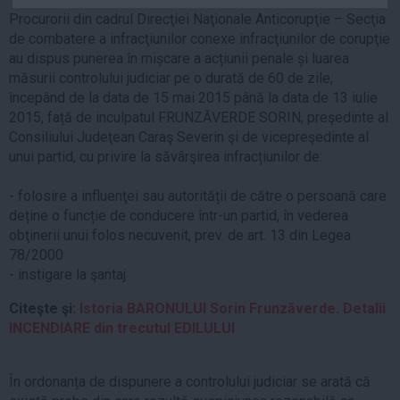
Auto
Procurorii din cadrul Direcţiei Naţionale Anticorupţie – Secţia
de combatere a infracţiunilor conexe infracţiunilor de corupţie
Sport
au dispus punerea în mișcare a acțiunii penale și luarea
măsurii controlului judiciar pe o durată de 60 de zile,
Handbal
începând de la data de 15 mai 2015 până la data de 13 iulie
Box
2015, față de inculpatul FRUNZĂVERDE SORIN, preşedinte al
Baschet
Consiliului Judeţean Caraş Severin şi de vicepreşedinte al
unui partid, cu privire la săvârşirea infracțiunilor de:
Tenis
Alte sporturi
- folosire a influenţei sau autorității de către o persoană care
Life
deține o funcție de conducere într-un partid, în vederea
obţinerii unui folos necuvenit, prev. de art. 13 din Legea
Funny
78/2000
- instigare la şantaj
Travel
Stil de viata
Citeşte şi:
Istoria BARONULUI Sorin Frunzăverde. Detalii
INCENDIARE din trecutul EDILULUI
În ordonanța de dispunere a controlului judiciar se arată că