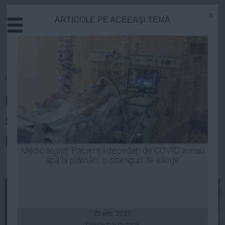
x
ARTICOLE PE ACEEAŞI TEMĂ
Actual
Economie
Justitie
Externe
Homepage
»
Actual
Educatie
UPDATE: DNA, lovitură pentru
Sanatate
Stiinta
Sorin Frunzăverde. Acuzaţiile
Tehnologie
PROCURORILOR
Cultura
Medic legist: Pacienţii decedaţi de COVID aveau
apă la plămâni şi cheaguri de sânge
Mediu
Robert Georgescu
| 15 mai, 15:36
Life
Politica
Guvern
25 sep, 10:27
Citeşte mai departe