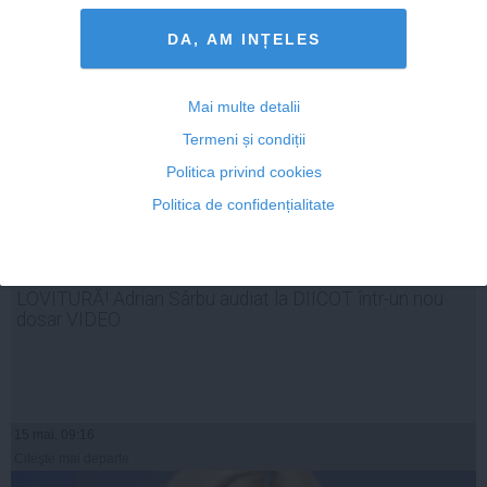
DA, AM INȚELES
Mai multe detalii
Termeni și condiții
Politica privind cookies
Politica de confidențialitate
LOVITURĂ! Adrian Sârbu audiat la DIICOT într-un nou
dosar VIDEO
15 mai, 09:16
Citeşte mai departe