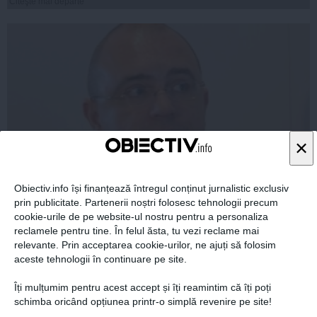
Citeşte mai departe
×
Obiectiv.info își finanțează întregul conținut jurnalistic exclusiv
prin publicitate. Partenerii noștri folosesc tehnologii precum
Avocatul Doru Boştină şi alte patru persoane, reţinuţi în
dosarul de evaziune fiscală din domeniul IT
cookie-urile de pe website-ul nostru pentru a personaliza
reclamele pentru tine. În felul ăsta, tu vezi reclame mai
relevante. Prin acceptarea cookie-urilor, ne ajuți să folosim
aceste tehnologii în continuare pe site.
Îți mulțumim pentru acest accept și îți reamintim că îți poți
15 mai, 08:21
schimba oricând opțiunea printr-o simplă revenire pe site!
Citeşte mai departe