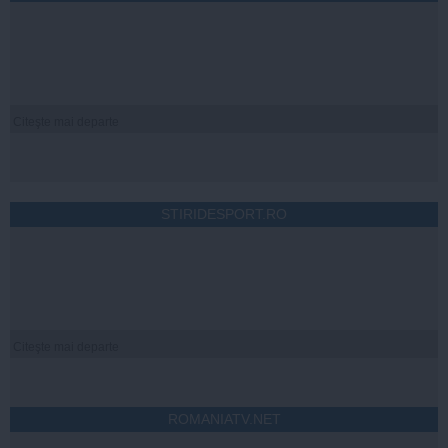
Citeşte mai departe
STIRIDESPORT.RO
Citeşte mai departe
ROMANIATV.NET