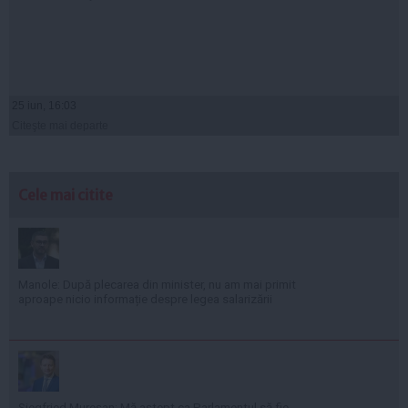
25 iun, 16:03
Citeşte mai departe
Cele mai citite
Manole: După plecarea din minister, nu am mai primit
aproape nicio informație despre legea salarizării
Siegfried Mureșan: Mă aștept ca Parlamentul să fie