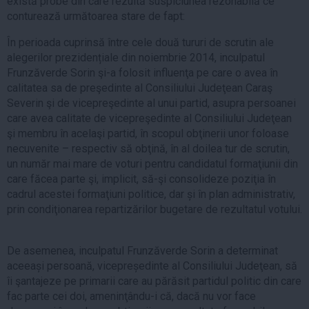
există probe din care rezultă suspiciunea rezonabilă ce
conturează următoarea stare de fapt:
În perioada cuprinsă între cele două tururi de scrutin ale
alegerilor prezidențiale din noiembrie 2014, inculpatul
Frunzăverde Sorin şi-a folosit influenţa pe care o avea în
calitatea sa de preşedinte al Consiliului Judeţean Caraş
Severin şi de vicepreşedinte al unui partid, asupra persoanei
care avea calitate de vicepreşedinte al Consiliului Judeţean
şi membru în acelaşi partid, în scopul obţinerii unor foloase
necuvenite – respectiv să obţină, în al doilea tur de scrutin,
un număr mai mare de voturi pentru candidatul formaţiunii din
care făcea parte şi, implicit, să-şi consolideze poziţia în
cadrul acestei formaţiuni politice, dar și în plan administrativ,
prin condiţionarea repartizărilor bugetare de rezultatul votului.
De asemenea, inculpatul Frunzăverde Sorin a determinat
aceeași persoană, vicepreședinte al Consiliului Judeţean, să
îi şantajeze pe primarii care au părăsit partidul politic din care
fac parte cei doi, ameninţându-i că, dacă nu vor face