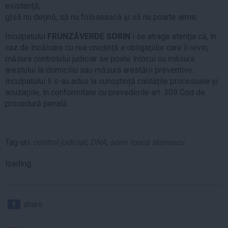
existenţă;
g)să nu deţină, să nu folosească şi să nu poarte arme;
Inculpatului
FRUNZĂVERDE SORIN
i se atrage atenţia că, în
caz de încălcare cu rea-credinţă a obligaţiilor care îi revin,
măsura controlului judiciar se poate înlocui cu măsura
arestului la domiciliu sau măsura arestării preventive.
Inculpatului li s-au adus la cunoștință calitățile procesuale și
acuzațiile, în conformitate cu prevederile art. 309 Cod de
procedură penală.
Tag-uri:
control judiciar
,
DNA
,
sorin rosca stanescu
loading...
share