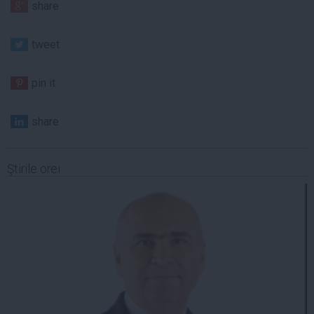
share
tweet
pin it
share
Ştirile orei