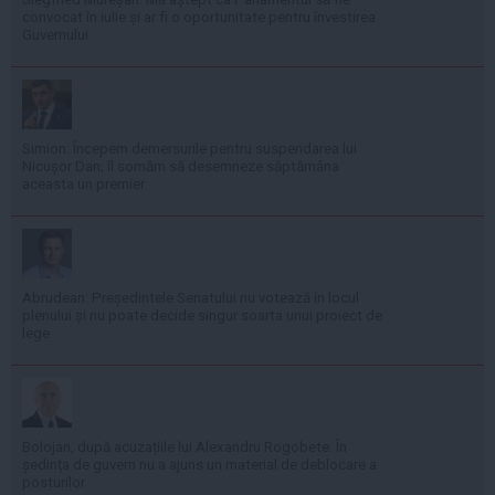
convocat în iulie și ar fi o oportunitate pentru învestirea
Guvernului
Simion: Începem demersurile pentru suspendarea lui
Nicușor Dan; îl somăm să desemneze săptămâna
aceasta un premier
Abrudean: Președintele Senatului nu votează în locul
plenului și nu poate decide singur soarta unui proiect de
lege
Bolojan, după acuzațiile lui Alexandru Rogobete: În
ședința de guvern nu a ajuns un material de deblocare a
posturilor