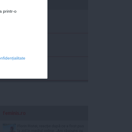
economica.net
a printr-o
nfidențialitate
feminis.ro
Florin Ristei, reacție după ce a fost pus
la zid în mediul online: „Am răspuns cu