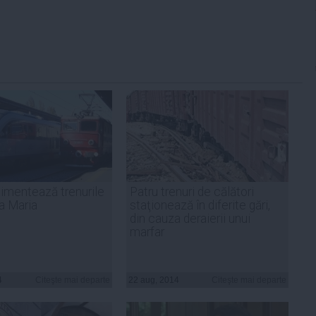
imentează trenurile
Patru trenuri de călători
a Maria
staţionează în diferite gări,
din cauza deraierii unui
marfar
4
Citeşte mai departe
22 aug, 2014
Citeşte mai departe