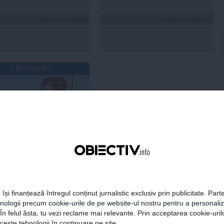
Citeşte mai departe
Citeşte mai departe
FEMINIS.RO
 Ristei, reacție după ce
 pus la zid în mediul
: „Am răspuns cu o
tică”
 își finanțează întregul conținut jurnalistic exclusiv prin publicitate. Parte
Citeşte mai departe
hnologii precum cookie-urile de pe website-ul nostru pentru a personali
 În felul ăsta, tu vezi reclame mai relevante. Prin acceptarea cookie-urilo
ceste tehnologii în continuare pe site.