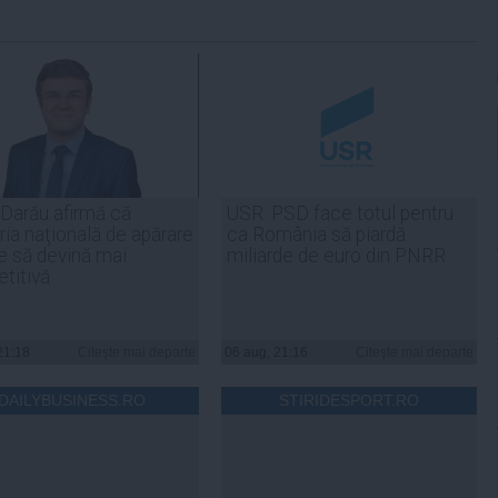
 Darău afirmă că
USR: PSD face totul pentru
ria naţională de apărare
ca România să piardă
e să devină mai
miliarde de euro din PNRR
titivă
21:18
Citeşte mai departe
06 aug, 21:16
Citeşte mai departe
DAILYBUSINESS.RO
STIRIDESPORT.RO