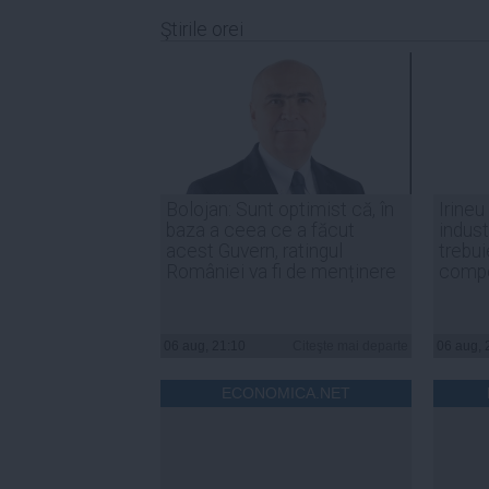
Ştirile orei
Bolojan: Sunt optimist că, în
Irineu
baza a ceea ce a făcut
indust
acest Guvern, ratingul
trebui
României va fi de menținere
compe
06 aug, 21:10
Citeşte mai departe
06 aug, 
ECONOMICA.NET