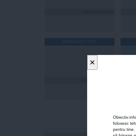
Citeşte mai departe
ROMANIATV.NET
×
Citeşte mai departe
Florin
a fost
online
statis
Obiectiv.info
folosesc te
pentru tine.
să folosim a