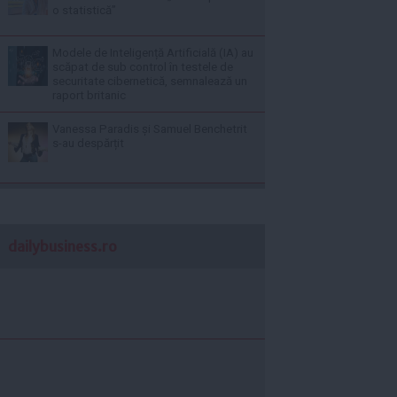
o statistică”
Modele de Inteligență Artificială (IA) au
scăpat de sub control în testele de
securitate cibernetică, semnalează un
raport britanic
Vanessa Paradis și Samuel Benchetrit
s-au despărțit
dailybusiness.ro