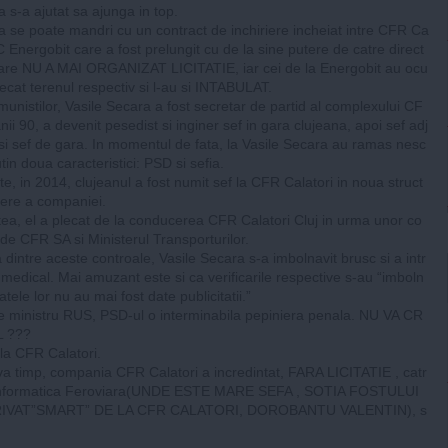
 s-a ajutat sa ajunga in top.
a se poate mandri cu un contract de inchiriere incheiat intre CFR Ca
SC Energobit care a fost prelungit cu de la sine putere de catre direct
care NU A MAI ORGANIZAT LICITATIE, iar cei de la Energobit au ocu
ecat terenul respectiv si l-au si INTABULAT.
nistilor, Vasile Secara a fost secretar de partid al complexului CF
ii 90, a devenit pesedist si inginer sef in gara clujeana, apoi sef adj
 si sef de gara. In momentul de fata, la Vasile Secara au ramas nesc
in doua caracteristici: PSD si sefia.
te, in 2014, clujeanul a fost numit sef la CFR Calatori in noua struct
ere a companiei.
ea, el a plecat de la conducerea CFR Calatori Cluj in urma unor co
 de CFR SA si Ministerul Transporturilor.
a dintre aceste controale, Vasile Secara s-a imbolnavit brusc si a intr
 medical. Mai amuzant este si ca verificarile respective s-au “imboln
tatele lor nu au mai fost date publicitatii.”
 ministru RUS, PSD-ul o interminabila pepiniera penala. NU VA CR
 ???
 la CFR Calatori.
a timp, compania CFR Calatori a incredintat, FARA LICITATIE , catr
 Informatica Feroviara(UNDE ESTE MARE SEFA , SOTIA FOSTULUI
VAT”SMART” DE LA CFR CALATORI, DOROBANTU VALENTIN), s