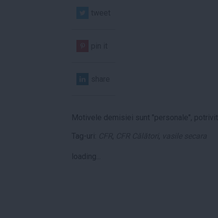
tweet
pin it
share
Motivele demisiei sunt "personale", potrivi
Tag-uri:
CFR
,
CFR Călători
,
vasile secara
loading...