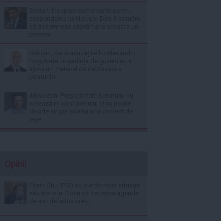
Simion: Începem demersurile pentru
suspendarea lui Nicușor Dan; îl somăm
să desemneze săptămâna aceasta un
premier
Bolojan, după acuzațiile lui Alexandru
Rogobete: În ședința de guvern nu a
ajuns un material de deblocare a
posturilor
Abrudean: Președintele Senatului nu
votează în locul plenului și nu poate
decide singur soarta unui proiect de
lege
Opinii
Florin Cîţu: PSD nu pierde nicio situaţie
să-i arate lui Putin că îi susţine agenda
de aici de la Bucureşti