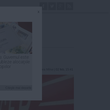
x
rse
s: Guvernul este
ubleze alocaţiile
opiilor
Andreea Mihai
| 02 feb, 15:41
Citeşte mai departe