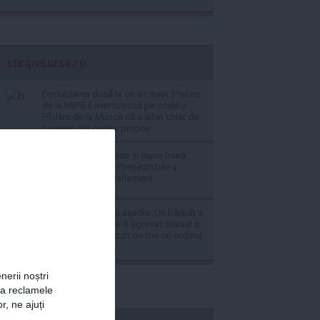
stiripesurse.ro
Dedublarea dusă la un alt nivel: Pîslaru
de la MIPE îl avertizează pe același
Pîslaru de la Muncă că a uitat chiar de
oamenii din curtea proprie
Nicușor Dan intervine și pune frână
împușcării urșilor: Președintele a
retrimis legea la Parlament
FOTO Primărie sub asediu: Un bărbat a
intrat gol-pușcă, ar fi agresat sexual o
angajată și a încălcat de trei ori ordinul
de protecție
nerii noștri
za reclamele
r, ne ajuți