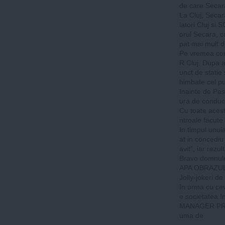
de care Secara
La Cluj, Secar
latori Cluj si 
orul Secara, 
pat mai mult d
Pe vremea comu
R Cluj. Dupa an
unct de statie
himbate cel put
Inainte de Pas
ura de conduc
Cu toate acest
ntroale facute
In timpul unui
at in concediu
avit”, iar rezul
Bravo domnule
APA OBRAZUL
Jolly-jokeri de
In urma cu cev
e societatea
MANAGER PRI
uma de