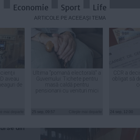
a
Economie
Sport
Life
ARTICOLE PE ACEEAŞI TEMĂ
, Vasile Secară, a demisionat - su
cienţii
Ultima "pomană electorală" a
CCR a deci
ID aveau
Guvernului: Tichete pentru
obligat să d
heaguri de
masă caldă pentru
c
pensionarii cu venituri mici
l CFR
ră, și-a
te mai departe
25 sep, 09:57
Citeşte mai departe
24 sep, 12:00
at, luni,
urse din