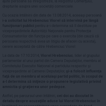
ajute persoana să înregistreze, la Registrul Comerţului,
drepturile asupra unei societăți comerciale.
Cu ocazia întâlnirii din data de 13.08.2014, aceeaşi persoană
i-a solicitat lui Hrebenciuc Viorel să intervină pe lângă
funcţionari publici
pentru a-i determina să îl destituie pe
vicepreşedintele Autorităţii Naţionale pentru Protecţia
Consumatorilor din funcţia pe care o exercita (din cauză că
persoana respectivă avea un litigiu de afaceri cu acesta),
cerere acceptată de către Hrebenciuc Viorel.
La data de 17.10.2014,
Viorel Hrebenciuc
, lider al grupului
parlamentar al unui partid din Camera Deputaţilor, membru al
Comitetului Executiv Național al partidului respectiv şi
vicepreşedinte al Camerei Deputaţilor,
şi-a folosit influenţa
faţă de un membru al aceluiaşi partid politic, în scopul de
a-l determina să iniţieze o propunere legislativă privind
amnistia şi graţierea unor pedepse.
Astfel, pe parcursul unei întâlniri,
cei doi au discutat în
detaliu despre acuzaţiile aduse lui Viorel Hrebenciuc în