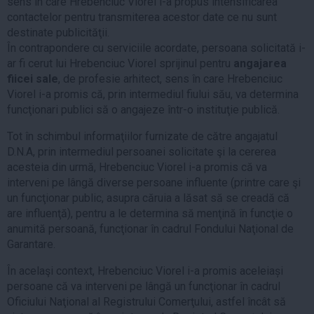
sens în care Hrebenciuc Viorel i-a propus intensificarea
contactelor pentru transmiterea acestor date ce nu sunt
destinate publicităţii.
În contrapondere cu serviciile acordate, persoana solicitată i-
ar fi cerut lui Hrebenciuc Viorel sprijinul pentru
angajarea
fiicei sale
, de profesie arhitect, sens în care Hrebenciuc
Viorel i-a promis că, prin intermediul fiului său, va determina
funcţionari publici să o angajeze într-o instituţie publică.
Tot în schimbul informaţiilor furnizate de către angajatul
D.N.A, prin intermediul persoanei solicitate şi la cererea
acesteia din urmă, Hrebenciuc Viorel i-a promis că va
interveni pe lângă diverse persoane influente (printre care şi
un funcţionar public, asupra căruia a lăsat să se creadă că
are influenţă), pentru a le determina să menţină în funcţie o
anumită persoană, funcţionar în cadrul Fondului Naţional de
Garantare.
În acelaşi context, Hrebenciuc Viorel i-a promis aceleiași
persoane că va interveni pe lângă un funcţionar în cadrul
Oficiului Naţional al Registrului Comerţului, astfel încât să