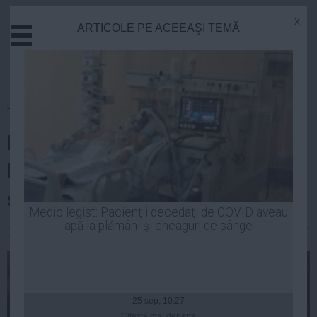
x
ARTICOLE PE ACEEAŞI TEMĂ
Actual
Economie
Justitie
Externe
Homepage
»
Politica
Educatie
DNA: Hrebenciuc a promis
Sanatate
Stiinta
PREŞEDINŢIA PSD pentru a
Tehnologie
scăpa de dosarul retrocedărilor
Cultura
Medic legist: Pacienţii decedaţi de COVID aveau
apă la plămâni şi cheaguri de sânge
Mediu
Constantin Andrei
| 20 oct, 2014
Life
Politica
Guvern
25 sep, 10:27
Citeşte mai departe