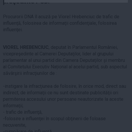
preşedinte PSD.
Auto
Sport
Procurorii DNA îl acuză pe Viorel Hrebenciuc de trafic de
influenţă, folosirea de informaţii confidenţiale, folosirea
Handbal
influenţei.
Box
Baschet
VIOREL HREBENCIUC
, deputat în Parlamentul României,
Tenis
vicepreşedinte al Camerei Deputaţilor, lider al grupului
parlamentar al unui partid din Camera Deputaţilor și membru
Alte sporturi
al Comitetului Executiv Național al acelui partid, sub aspectul
Life
săvârşirii infracţiunilor de :
Funny
-instigare la infracţiunea de folosire, în orice mod, direct sau
Travel
indirect, de informaţii ce nu sunt destinate publicităţii ori
permiterea accesului unor persoane neautorizate la aceste
Stil de viata
informaţii;
- trafic de influenţă,
-folosire a influenţei în scopul obţinerii de foloase
necuvenite,
-cumpărare de influenţă