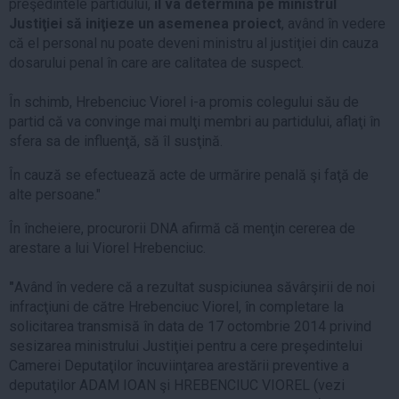
preşedintele partidului,
îl va determina pe ministrul
Justiţiei să iniţieze un asemenea proiect
, având în vedere
că el personal nu poate deveni ministru al justiţiei din cauza
dosarului penal în care are calitatea de suspect.
În schimb, Hrebenciuc Viorel i-a promis colegului său de
partid că va convinge mai mulţi membri au partidului, aflaţi în
sfera sa de influenţă, să îl susţină.
În cauză se efectuează acte de urmărire penală şi faţă de
alte persoane."
În încheiere, procurorii DNA afirmă că menţin cererea de
arestare a lui Viorel Hrebenciuc.
"
Având în vedere că a rezultat suspiciunea săvârşirii de noi
infracţiuni de către Hrebenciuc Viorel, în completare la
solicitarea transmisă în data de 17 octombrie 2014 privind
sesizarea ministrului Justiţiei pentru a cere preşedintelui
Camerei Deputaţilor încuviinţarea arestării preventive a
deputaţilor ADAM IOAN şi HREBENCIUC VIOREL (vezi