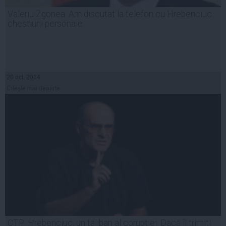
Valeriu Zgonea: Am discutat la telefon cu Hrebenciuc
chestiuni personale
20 oct, 2014
Citeşte mai departe
CTP: Hrebenciuc, un taliban al corupţiei. Dacă îl trimiţi