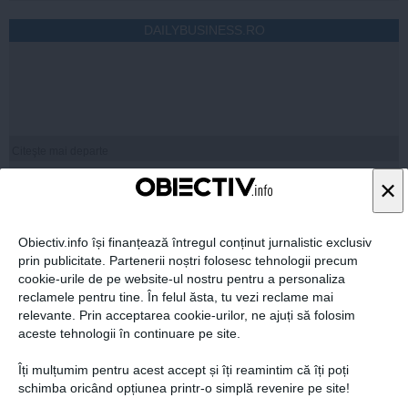
DAILYBUSINESS.RO
Citeşte mai departe
×
STIRIDESPORT.RO
Obiectiv.info își finanțează întregul conținut jurnalistic exclusiv
prin publicitate. Partenerii noștri folosesc tehnologii precum
cookie-urile de pe website-ul nostru pentru a personaliza
reclamele pentru tine. În felul ăsta, tu vezi reclame mai
relevante. Prin acceptarea cookie-urilor, ne ajuți să folosim
aceste tehnologii în continuare pe site.
Citeşte mai departe
Îți mulțumim pentru acest accept și îți reamintim că îți poți
schimba oricând opțiunea printr-o simplă revenire pe site!