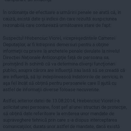
În ordonanţa de efectuare a urmăririi penale se arată că, în
cauză, există date şi indicii din care rezultă suspiciunea
rezonabilă care conturează următoarea stare de fapt:
Suspectul Hrebenciuc Viorel, vicepreşedintele Camerei
Deputaţilor, ar fi întreprins demersuri pentru a obţine
informaţii cu privire la anchetele penale derulate la nivelul
Direcţiei Naţionale Anticorupţie faţă de persoana sa,
promiţând în schimb că va determina diverşi funcţionari
publici, asupra cărora are influenţă sau lasă să se creadă că
are influenţă, să îşi îndeplinească îndatoririle de serviciu, în
aşa fel încât să obţină pentru persoanele care îl ajută cu
astfel de informaţii diverse foloase necuvenite.
Astfel, anterior datei de 13.08.2014, Hrebenciuc Viorel i-a
solicitat unei persoane, fost şef al unei structuri de protecţie,
să obţină date referitoare la emiterea unor mandate de
supraveghere tehnică prin care s-a dispus interceptarea
comunicaţiilor, durata unor astfel de mandate, dacă există