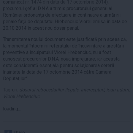
comunicat
nr. 1474 din data de 17 octombrie 2014
),
procurorul şef al D.N.A a trimis procurorului general al
României ordonanţa de efectuare în continuare a urmăririi
penale faţă de deputatul Hrebenciuc Viorel emisă în data de
20.10 2014 în acest nou dosar penal.
Transmiterea noului document este justificată prin aceea că,
la momentul întocmirii referatului de încuviinţare a arestării
preventive a inculpatului Viorel Hrebenciuc, nu a fost
cunoscut procurorilor D.N.A. noua împrejurare, iar aceasta
este considerată esenţială pentru soluţionarea cererii
înaintate la data de 17 octombrie 2014 către Camera
Deputaţilor."
Tag-uri:
dosarul retrocedarilor ilegale
,
interceptari
,
ioan adam
,
Viorel Hrebenciuc
loading...
share