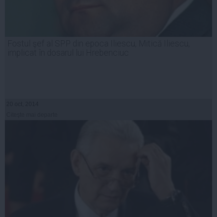
Fostul şef al SPP din epoca Iliescu, Mitică Iliescu,
implicat în dosarul lui Hrebenciuc
20 oct, 2014
Citeşte mai departe