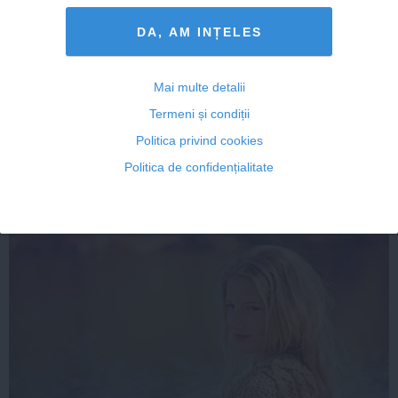
ROMANIATV.NET
DA, AM INȚELES
Mai multe detalii
Termeni și condiții
Citeşte mai departe
Politica privind cookies
Politica de confidențialitate
FEMINIS.RO