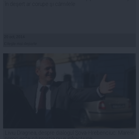
în deşert ar corupe şi cămilele
20 oct, 2014
Citeşte mai departe
Liviu Dragnea, despre dialogul Şova-Hrebenciuc: Marele
noroc este că prostia nu e infracţiune