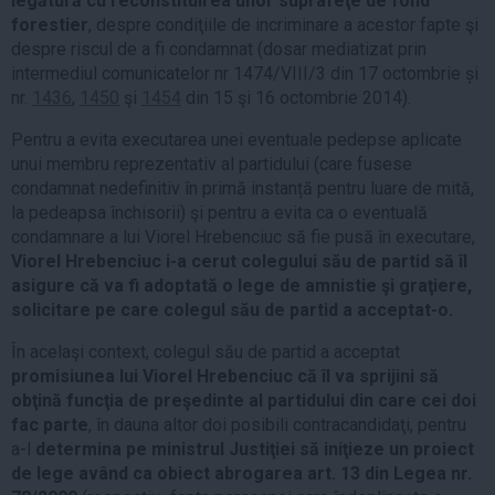
legătură cu reconstituirea unor suprafeţe de fond
forestier
, despre condiţiile de incriminare a acestor fapte şi
despre riscul de a fi condamnat (dosar mediatizat prin
intermediul comunicatelor nr 1474/VIII/3 din 17 octombrie și
nr.
1436
,
1450
şi
1454
din 15 şi 16 octombrie 2014).
Pentru a evita executarea unei eventuale pedepse aplicate
unui membru reprezentativ al partidului (care fusese
condamnat nedefinitiv în primă instanță pentru luare de mită,
la pedeapsa închisorii) şi pentru a evita ca o eventuală
condamnare a lui Viorel Hrebenciuc să fie pusă în executare,
Viorel Hrebenciuc i-a cerut colegului său de partid să îl
asigure că va fi adoptată o lege de amnistie şi graţiere,
solicitare pe care colegul său de partid a acceptat-o.
În acelaşi context, colegul său de partid a acceptat
promisiunea lui Viorel Hrebenciuc că îl va sprijini să
obţină funcţia de preşedinte al partidului din care cei doi
fac parte
, în dauna altor doi posibili contracandidaţi, pentru
a-l
determina pe ministrul Justiţiei să iniţieze un proiect
de lege având ca obiect abrogarea art. 13 din Legea nr.