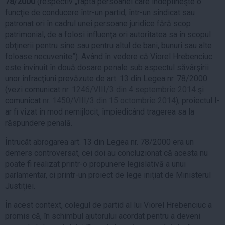
78/2000
(respectiv „fapta persoanei care îndeplineşte o
funcţie de conducere într-un partid, într-un sindicat sau
patronat ori în cadrul unei persoane juridice fără scop
patrimonial, de a folosi influenţa ori autoritatea sa în scopul
obţinerii pentru sine sau pentru altul de bani, bunuri sau alte
foloase necuvenite”). Având în vedere că Viorel Hrebenciuc
este învinuit în două dosare penale sub aspectul săvârşirii
unor infracţiuni prevăzute de art. 13 din Legea nr. 78/2000
(vezi comunicat
nr. 1246/VIII/3 din 4 septembrie 2014
şi
comunicat
nr. 1450/VIII/3 din 15 octombrie 2014
), proiectul l-
ar fi vizat în mod nemijlocit, împiedicând tragerea sa la
răspundere penală.
Întrucât abrogarea art. 13 din Legea nr. 78/2000 era un
demers controversat, cei doi au concluzionat că acesta nu
poate fi realizat printr-o propunere legislativă a unui
parlamentar, ci printr-un proiect de lege iniţiat de Ministerul
Justiţiei.
În acest context, colegul de partid al lui Viorel Hrebenciuc a
promis că, în schimbul ajutorului acordat pentru a deveni