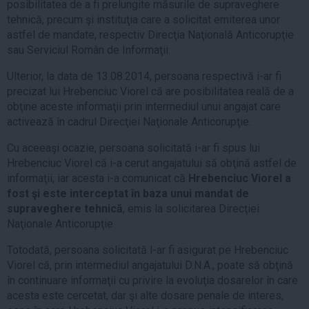
posibilitatea de a fi prelungite măsurile de supraveghere
tehnică, precum şi instituţia care a solicitat emiterea unor
astfel de mandate, respectiv Direcţia Naţională Anticorupţie
sau Serviciul Român de Informaţii.
Ulterior, la data de 13.08.2014, persoana respectivă i-ar fi
precizat lui Hrebenciuc Viorel că are posibilitatea reală de a
obţine aceste informaţii prin intermediul unui angajat care
activează în cadrul Direcţiei Naţionale Anticorupţie.
Cu aceeaşi ocazie, persoana solicitată i-ar fi spus lui
Hrebenciuc Viorel că i-a cerut angajatului să obţină astfel de
informaţii, iar acesta i-a comunicat că
Hrebenciuc Viorel a
fost şi este interceptat în baza unui mandat de
supraveghere tehnică
, emis la solicitarea Direcţiei
Naţionale Anticorupţie.
Totodată, persoana solicitată l-ar fi asigurat pe Hrebenciuc
Viorel că, prin intermediul angajatului D.N.A., poate să obţină
în continuare informaţii cu privire la evoluţia dosarelor în care
acesta este cercetat, dar şi alte dosare penale de interes,