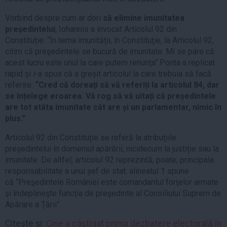
Vorbind despre cum ar dori
să elimine imunitatea
președintelui
, Iohannis a invocat Articolul 92 din
Constituție: “În tema imunităţii, în Constituţie, la Articolul 92,
citim că preşedintele se bucură de imunitate. Mi se pare că
acest lucru este unul la care putem renunţa”.Ponta a replicat
rapid și i-a spus că a greșit articolul la care trebuia să facă
referire:
“Cred că doreați să vă referiți la articolul 84, dar
se înțelege eroarea. Vă rog să vă uitați că președintele
are tot atâta imunitate cât are și un parlamentar, nimic în
plus.”
Articolul 92 din Constituție se referă la atribuţiile
președintelui în domeniul apărării, nicidecum la justiție sau la
imunitate. De altfel, articolul 92 reprezintă, poate, principala
responsabilitate a unui șef de stat: alineatul 1 spune
că “Preşedintele României este comandantul forţelor armate
şi îndeplineşte funcţia de preşedinte al Consiliului Suprem de
Apărare a Ţării”.
Citeşte şi:
Cine a câştigat prima dezbatere electorală în