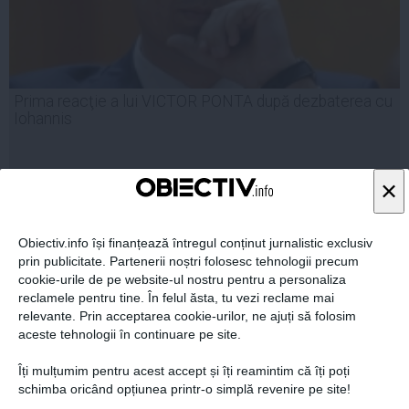
Prima reacţie a lui VICTOR PONTA după dezbaterea cu
Iohannis
×
12 noi, 2014
Citeşte mai departe
Obiectiv.info își finanțează întregul conținut jurnalistic exclusiv
prin publicitate. Partenerii noștri folosesc tehnologii precum
cookie-urile de pe website-ul nostru pentru a personaliza
reclamele pentru tine. În felul ăsta, tu vezi reclame mai
relevante. Prin acceptarea cookie-urilor, ne ajuți să folosim
aceste tehnologii în continuare pe site.
Îți mulțumim pentru acest accept și îți reamintim că îți poți
schimba oricând opțiunea printr-o simplă revenire pe site!