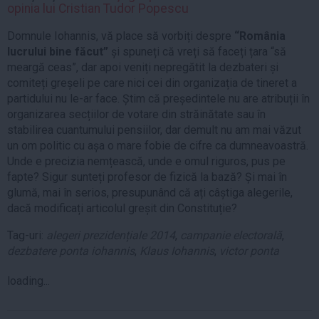
opinia lui Cristian Tudor Popescu
Domnule Iohannis, vă place să vorbiți despre
“România
lucrului bine făcut”
și spuneți că vreți să faceți țara “să
meargă ceas”, dar apoi veniți nepregătit la dezbateri și
comiteți greșeli pe care nici cei din organizația de tineret a
partidului nu le-ar face. Știm că președintele nu are atribuții în
organizarea secțiilor de votare din străinătate sau în
stabilirea cuantumului pensiilor, dar demult nu am mai văzut
un om politic cu așa o mare fobie de cifre ca dumneavoastră.
Unde e precizia nemțească, unde e omul riguros, pus pe
fapte? Sigur sunteți profesor de fizică la bază? Și mai în
glumă, mai în serios, presupunând că ați câștiga alegerile,
dacă modificați articolul greșit din Constituție?
Tag-uri:
alegeri prezidențiale 2014
,
campanie electorală
,
dezbatere ponta iohannis
,
Klaus Iohannis
,
victor ponta
loading...