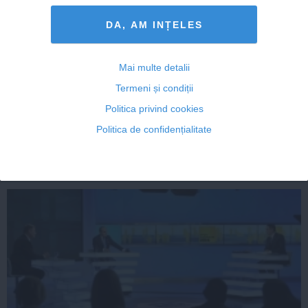
DA, AM INȚELES
DEZBATEREA Ponta-Iohannis a făcut prima VICTIMĂ.
Mai multe detalii
Şi-a dat demisia de la Realitatea Tv
Termeni și condiții
Politica privind cookies
Politica de confidențialitate
12 noi, 2014
Citeşte mai departe