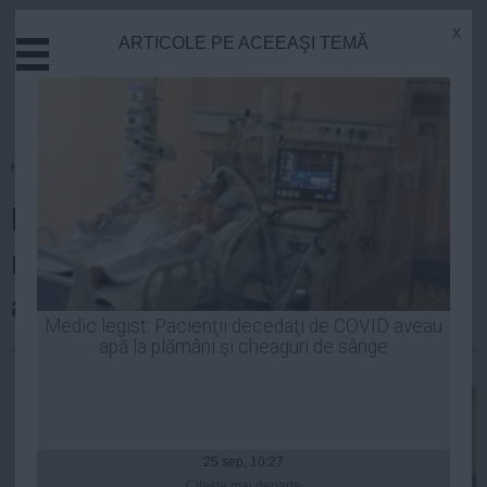
x
ARTICOLE PE ACEEAŞI TEMĂ
Actual
Economie
Justitie
Externe
Homepage
»
Opinii
Educatie
Domnule Iohannis, mai în glumă,
Sanatate
Stiinta
mai în serios, dacă modificați
Tehnologie
articolul greșit din Constituție?
Cultura
Medic legist: Pacienţii decedaţi de COVID aveau
apă la plămâni şi cheaguri de sânge
Mediu
Stefan Ionescu
| 12 noi, 2014
Life
Politica
Guvern
25 sep, 10:27
Citeşte mai departe