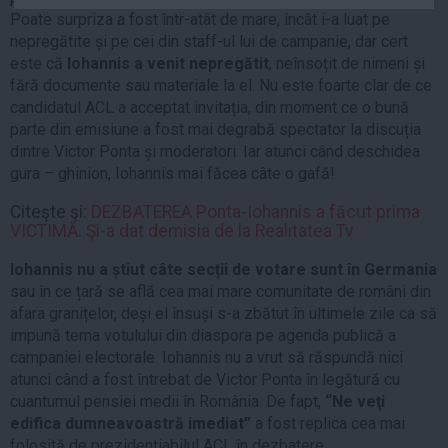
Auto
Poate surpriza a fost într-atât de mare, încât i-a luat pe
nepregătite și pe cei din staff-ul lui de campanie, dar cert
Sport
este că
Iohannis a venit nepregătit
, neînsoțit de nimeni și
fără documente sau materiale la el. Nu este foarte clar de ce
Handbal
candidatul ACL a acceptat invitația, din moment ce o bună
Box
parte din emisiune a fost mai degrabă spectator la discuția
Baschet
dintre Victor Ponta și moderatori. Iar atunci când deschidea
gura – ghinion, Iohannis mai făcea câte o gafă!
Tenis
Alte sporturi
Citeşte şi:
DEZBATEREA Ponta-Iohannis a făcut prima
VICTIMĂ. Şi-a dat demisia de la Realitatea Tv
Life
Iohannis nu a știut câte secții de votare sunt în Germania
Funny
sau în ce țară se află cea mai mare comunitate de români din
Travel
afara granițelor, deși el însuși s-a zbătut în ultimele zile ca să
impună tema votulului din diaspora pe agenda publică a
Stil de viata
campaniei electorale. Iohannis nu a vrut să răspundă nici
atunci când a fost întrebat de Victor Ponta în legătură cu
cuantumul pensiei medii în România. De fapt,
“Ne veţi
edifica dumneavoastră imediat”
a fost replica cea mai
folosită de prezidențiabilul ACL în dezbatere.