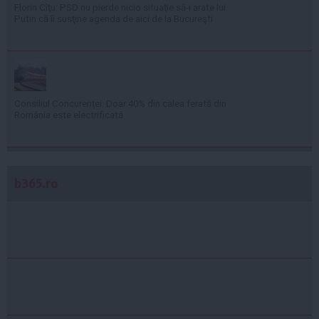
Florin Cîţu: PSD nu pierde nicio situaţie să-i arate lui
Putin că îi susţine agenda de aici de la Bucureşti
Consiliul Concurenţei: Doar 40% din calea ferată din
România este electrificată
b365.ro