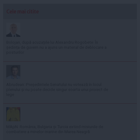
Cele mai citite
Bolojan, după acuzațiile lui Alexandru Rogobete: În
ședința de guvern nu a ajuns un material de deblocare a
posturilor
Abrudean: Președintele Senatului nu votează în locul
plenului și nu poate decide singur soarta unui proiect de
lege
MApN: România, Bulgaria și Turcia extind misiunile de
combatere a minelor marine din Marea Neagră