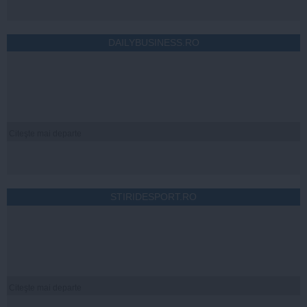
DAILYBUSINESS.RO
Citeşte mai departe
STIRIDESPORT.RO
Citeşte mai departe