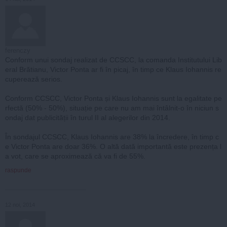
ferenczy
Conform unui sondaj realizat de CCSCC, la comanda Institutului Lib
eral Brătianu, Victor Ponta ar fi în picaj, în timp ce Klaus Iohannis re
cuperează serios.
Conform CCSCC, Victor Ponta și Klaus Iohannis sunt la egalitate pe
rfectă (50% - 50%), situație pe care nu am mai întâlnit-o în niciun s
ondaj dat publicității în turul II al alegerilor din 2014.
În sondajul CCSCC, Klaus Iohannis are 38% la încredere, în timp c
e Victor Ponta are doar 36%. O altă dată importantă este prezența l
a vot, care se aproximează că va fi de 55%.
raspunde
12 noi, 2014