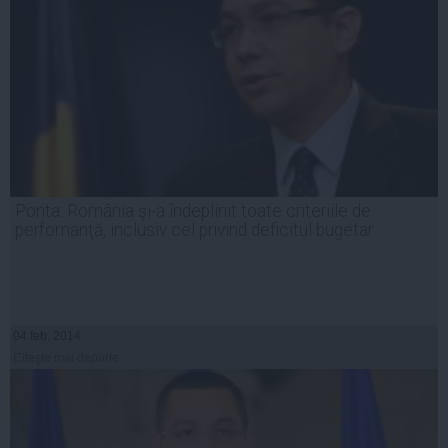
Ponta: România şi-a îndeplinit toate criteriile de
perfomanţă, inclusiv cel privind deficitul bugetar
04 feb, 2014
Citeşte mai departe