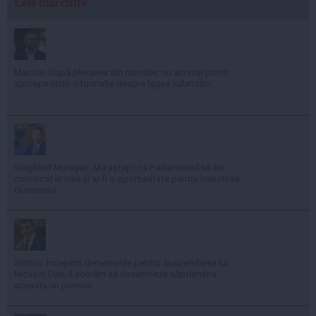
Cele mai citite
Manole: După plecarea din minister, nu am mai primit
aproape nicio informație despre legea salarizării
Siegfried Mureșan: Mă aștept ca Parlamentul să fie
convocat în iulie și ar fi o oportunitate pentru învestirea
Guvernului
Simion: Începem demersurile pentru suspendarea lui
Nicușor Dan; îl somăm să desemneze săptămâna
aceasta un premier