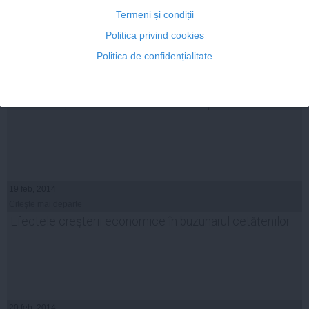
Termeni și condiții
Politica privind cookies
Politica de confidențialitate
Cum a reușit Guvernul relansarea companiilor de stat
19 feb, 2014
Citeşte mai departe
Efectele creşterii economice în buzunarul cetățenilor
20 feb, 2014