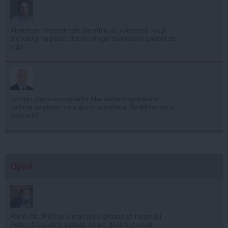
Abrudean: Președintele Senatului nu votează în locul
plenului și nu poate decide singur soarta unui proiect de
lege
Bolojan, după acuzațiile lui Alexandru Rogobete: În
ședința de guvern nu a ajuns un material de deblocare a
posturilor
Opinii
Florin Cîţu: PSD nu pierde nicio situaţie să-i arate lui
Putin că îi susţine agenda de aici de la Bucureşti