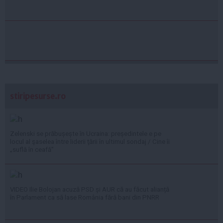
stiripesurse.ro
Zelenski se prăbușește în Ucraina: președintele e pe
locul al şaselea între liderii ţării în ultimul sondaj / Cine îi
„suflă în ceafă”
VIDEO Ilie Bolojan acuză PSD și AUR că au făcut alianță
în Parlament ca să lase România fără bani din PNRR