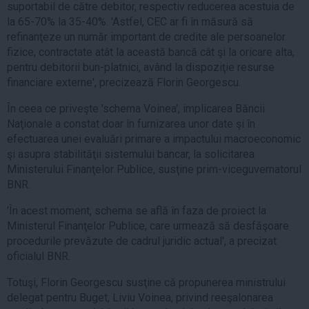
suportabil de către debitor, respectiv reducerea acestuia de
la 65-70% la 35-40%. 'Astfel, CEC ar fi în măsură să
refinanţeze un număr important de credite ale persoanelor
fizice, contractate atât la această bancă cât şi la oricare alta,
pentru debitorii bun-platnici, având la dispoziţie resurse
financiare externe', precizează Florin Georgescu.
În ceea ce priveşte 'schema Voinea', implicarea Băncii
Naţionale a constat doar în furnizarea unor date şi în
efectuarea unei evaluări primare a impactului macroeconomic
şi asupra stabilităţii sistemului bancar, la solicitarea
Ministerului Finanţelor Publice, susţine prim-viceguvernatorul
BNR.
'În acest moment, schema se află în faza de proiect la
Ministerul Finanţelor Publice, care urmează să desfăşoare
procedurile prevăzute de cadrul juridic actual', a precizat
oficialul BNR.
Totuşi, Florin Georgescu susţine că propunerea ministrului
delegat pentru Buget, Liviu Voinea, privind reeşalonarea