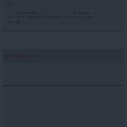
În plină criză energetică, polițiștii au descins la gruparea
care "ataca" parcurile fotovoltaice. Percheziții în patru
localități
economica.net