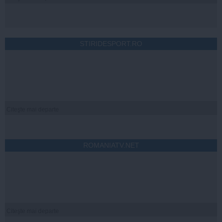
STIRIDESPORT.RO
Citeşte mai departe
ROMANIATV.NET
Citeşte mai departe