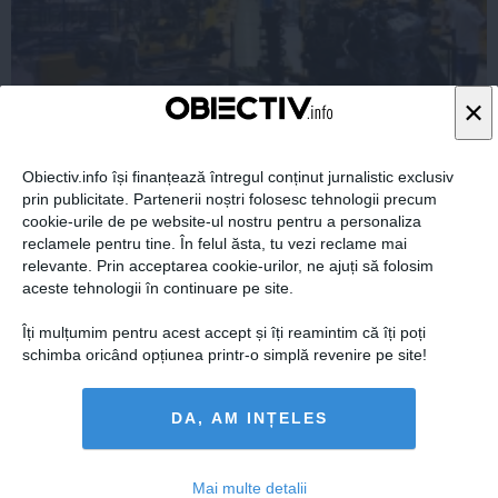
×
Obiectiv.info își finanțează întregul conținut jurnalistic exclusiv
De unde crestere economica in 2014?
prin publicitate. Partenerii noștri folosesc tehnologii precum
cookie-urile de pe website-ul nostru pentru a personaliza
reclamele pentru tine. În felul ăsta, tu vezi reclame mai
relevante. Prin acceptarea cookie-urilor, ne ajuți să folosim
aceste tehnologii în continuare pe site.
19 feb, 2014
Îți mulțumim pentru acest accept și îți reamintim că îți poți
Citeşte mai departe
schimba oricând opțiunea printr-o simplă revenire pe site!
DA, AM INȚELES
Mai multe detalii