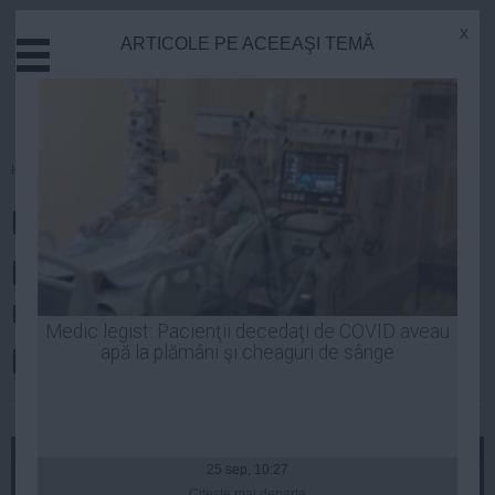
x
ARTICOLE PE ACEEAŞI TEMĂ
Actual
Economie
Justitie
Externe
Homepage
»
Economie
Educatie
Florin Georgescu, BNR: Statul ar
Sanatate
Stiinta
putea implica CEC Bank în
Tehnologie
refinanțarea creditelor pentru
Cultura
Medic legist: Pacienţii decedaţi de COVID aveau
populație
apă la plămâni şi cheaguri de sânge
Mediu
Life
Robert Georgescu
| 18 feb, 2014
Politica
Guvern
25 sep, 10:27
Citeşte mai departe