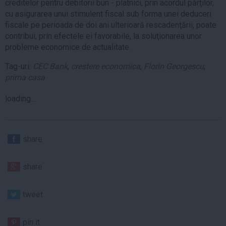
creditelor pentru debitorii bun - platnici, prin acordul părţilor,
cu asigurarea unui stimulent fiscal sub forma unei deduceri
fiscale pe perioada de doi ani ulterioară rescadenţării, poate
contribui, prin efectele ei favorabile, la soluţionarea unor
probleme economice de actualitate.
Tag-uri:
CEC Bank
,
crestere economica
,
Florin Georgescu
,
prima casa
loading...
share
share
tweet
pin it