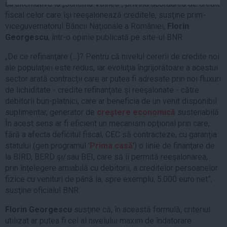
ca alternativă la „schema Voinea”, privind acordarea de credit
Auto
fiscal celor care îşi reeşalonează creditele, susţine prim-
Sport
viceguvernatorul Băncii Naţionale a României,
Florin
Georgescu
, într-o opinie publicată pe site-ul BNR.
Handbal
„De ce refinanţare (...)? Pentru că nivelul cererii de credite noi
Box
ale populaţiei este redus, iar evoluţia îngrijorătoare a acestui
Baschet
sector arată contracţii care ar putea fi adresate prin noi fluxuri
de lichiditate - credite refinanţate şi reeşalonate - către
Tenis
debitorii bun-platnici, care ar beneficia de un venit disponibil
Alte sporturi
suplimentar, generator de
creştere economică
sustenabilă.
Life
În acest sens ar fi eficient un mecanism opţional prin care,
fără a afecta deficitul fiscal, CEC să contracteze, cu garanţia
Funny
statului (gen programul '
Prima casă
') o linie de finanţare de
Travel
la BIRD, BERD şi/sau BEI, care să îi permită reeşalonarea,
prin înţelegere amiabilă cu debitorii, a creditelor persoanelor
Stil de viata
fizice cu venituri de până la, spre exemplu, 5.000 euro net”,
susţine oficialul BNR.
Florin Georgescu
susţine că, în această formulă, criteriul
utilizat ar putea fi cel al nivelului maxim de îndatorare