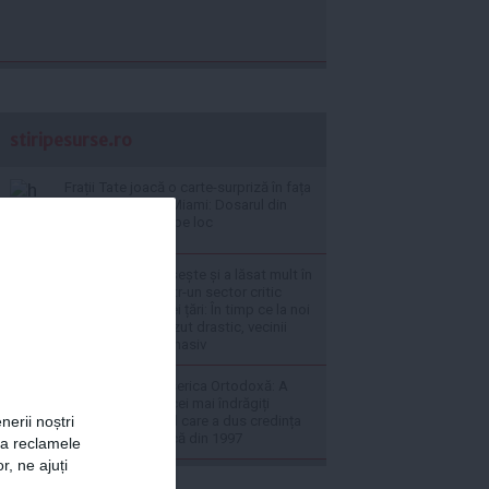
stiripesurse.ro
Frații Tate joacă o carte-surpriză în fața
judecătoarei din Miami: Dosarul din
România rămâne pe loc
Bulgaria ne depășește și a lăsat mult în
urmă România, într-un sector critic
pentru viitorul unei țări: În timp ce la noi
investițiile au scăzut drastic, vecinii
noștri investesc masiv
VIDEO Doliu în Biserica Ortodoxă: A
murit unul dintre cei mai îndrăgiți
duhovnici, preotul care a dus credința
nerii noștri
pe micul ecran încă din 1997
za reclamele
r, ne ajuți