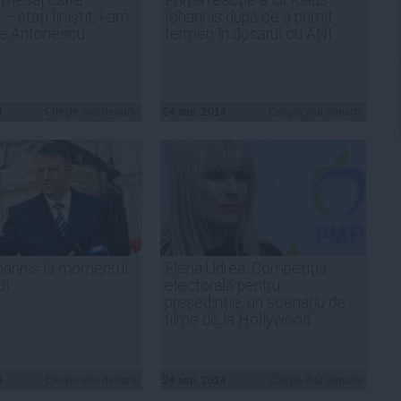
 stați liniștit, l-am
Iohannis după ce a primit
pe Antonescu
termen în dosarul cu ANI
4
Citeşte mai departe
24 sep, 2014
Citeşte mai departe
hannis la momentul
Elena Udrea: Competiţia
ui
electorală pentru
preşedinţie, un scenariu de
filme de la Hollywood
4
Citeşte mai departe
24 sep, 2014
Citeşte mai departe