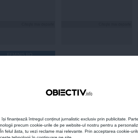
Citeşte mai departe
Citeşte mai departe
FEMINIS.RO
 Ristei, reacție după ce
 pus la zid în mediul
: „Am răspuns cu o
tică”
 își finanțează întregul conținut jurnalistic exclusiv prin publicitate. Parte
hnologii precum cookie-urile de pe website-ul nostru pentru a personali
 În felul ăsta, tu vezi reclame mai relevante. Prin acceptarea cookie-urilo
Citeşte mai departe
ceste tehnologii în continuare pe site.