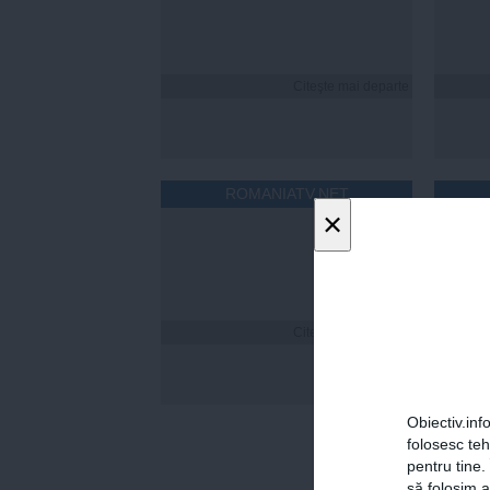
Citeşte mai departe
ROMANIATV.NET
×
Citeşte mai departe
Florin
a fost
online
statis
Obiectiv.info
folosesc te
pentru tine.
să folosim a