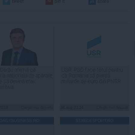
tweet
pin it
share
 Darău afirmă că
USR: PSD face totul pentru
ria naţională de apărare
ca România să piardă
e să devină mai
miliarde de euro din PNRR
titivă
21:18
Citeşte mai departe
06 aug, 21:16
Citeşte mai departe
DAILYBUSINESS.RO
STIRIDESPORT.RO