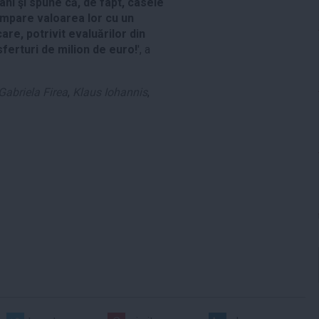
âni şi spune că, de fapt, casele
ompare valoarea lor cu un
care, potrivit evaluărilor din
sferturi de milion de euro!
', a
Gabriela Firea
,
Klaus Iohannis
,