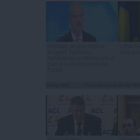
Năstase, despre ofițerul
Lehamite
acoperit Turcescu,
nu-și po
candidatura lui Meleșcanu și
cum a evoluat politicianul
Ponta
23 sep, 2014
Citeşte mai departe
24 sep, 201
Klaus Iohannis,
Iohannis