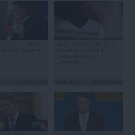
 în ACL: Iohannis
Alegeri prezidenţiale 2014.
ate mobiliza oamenii
Paisprezece candidaţi
înscrişi în cursa pentru
Cotroceni
4
Citeşte mai departe
24 sep, 2014
Citeşte mai departe
 mesaj către
Prima reacţie a lui Klaus