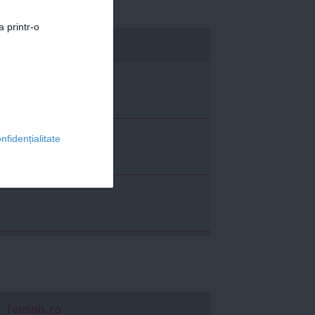
a printr-o
economica.net
nfidențialitate
feminis.ro