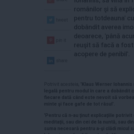
Iohannis, să vină în 
românilor şi să expli
pentru totdeauna' c
tweet
dobândit averea imob
deoarece, 'până acum
pin it
reuşit să facă a fost
acopere de penibil'.
share
Potrivit acesteia,
'Klaus Werner Iohannis n
legală pentru modul în care a dobândit 
fiecare dată când este nevoit să vorbe
minte şi face gafe de tot râsul'.
'Pentru că n-au ţinut explicaţiile potrivit
meditaţii, sau din cei de la nuntă, sau di
suma necesară pentru a-şi clădi micul s