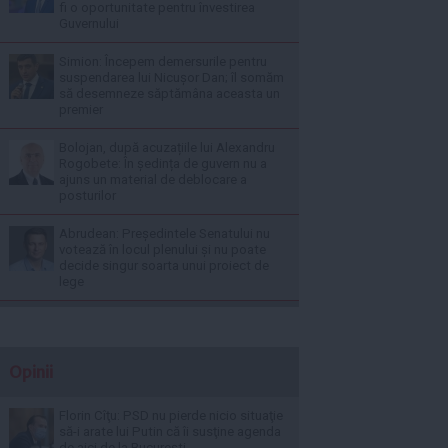
fi o oportunitate pentru învestirea
Guvernului
Simion: Începem demersurile pentru
suspendarea lui Nicușor Dan; îl somăm
să desemneze săptămâna aceasta un
premier
Bolojan, după acuzațiile lui Alexandru
Rogobete: În ședința de guvern nu a
ajuns un material de deblocare a
posturilor
Abrudean: Președintele Senatului nu
votează în locul plenului și nu poate
decide singur soarta unui proiect de
lege
Opinii
Florin Cîţu: PSD nu pierde nicio situaţie
să-i arate lui Putin că îi susţine agenda
de aici de la Bucureşti