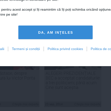
 pentru acest accept și îți reamintim că îți poți schimba oricând opțiune
ADAUGA UN
ire pe site!
COMENTARIU NOU
DA, AM INȚELES
lii
Termeni și condiții
Politica privind cookies
Politica de co
ăstase, despre
ALEGERI PREZIDENȚIALE.
ura lui Victor Ponta
BEC a acceptat candidaturile
a trei politicieni, până acum.
Cine sunt aceștia
4
Citeşte mai departe
23 sep, 2014
Citeşte mai departe