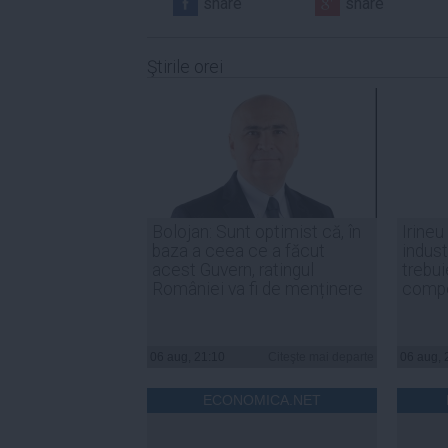
share
share
Ştirile orei
Bolojan: Sunt optimist că, în
Irineu
baza a ceea ce a făcut
indust
acest Guvern, ratingul
trebui
României va fi de menținere
compe
06 aug, 21:10
Citeşte mai departe
06 aug, 
ECONOMICA.NET