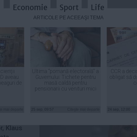
a
Economie
Sport
Life
ARTICOLE PE ACEEAŞI TEMĂ
 apel către Iohannis: Să explice o 
cienţii
Ultima "pomană electorală" a
CCR a deci
ID aveau
Guvernului: Tichete pentru
obligat să d
rea!
heaguri de
masă caldă pentru
c
pensionarii cu venituri mici
riela
te mai departe
25 sep, 09:57
Citeşte mai departe
24 sep, 12:00
i un apel
or, Klaus