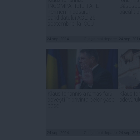
INCOMPATIBILITATE.
Băsescu –
Termen în dosarul
păcălit 
candidatului ACL: 25
septembrie, la ICCJ
24 sep, 2014
Citeşte mai departe
24 sep, 201
Klaus Iohannis a rămas fără
Klaus Io
povești în privința celor șase
adevărul
case
24 sep, 2014
Citeşte mai departe
24 sep, 201