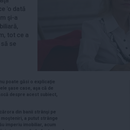
faţa
ce 'o dată
um şi-a
iliară,
, tot ce a
 să se
u poate găsi o explicaţie
cele şase case, aşa că de
ască despre acest subiect,
 cărora din banii strânşi pe
n moşteniri, a putut strânge
ău imperiu imobiliar, acum