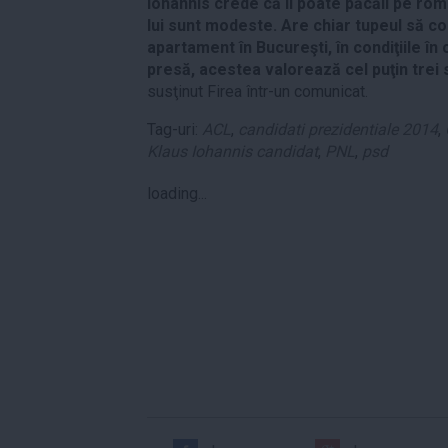
Iohannis crede că îi poate păcăli pe rom
lui sunt modeste. Are chiar tupeul să c
apartament în Bucureşti, în condiţiile în 
presă, acestea valorează cel puţin trei 
susţinut Firea într-un comunicat.
Tag-uri:
ACL
,
candidati prezidentiale 2014
,
Klaus Iohannis candidat
,
PNL
,
psd
loading...