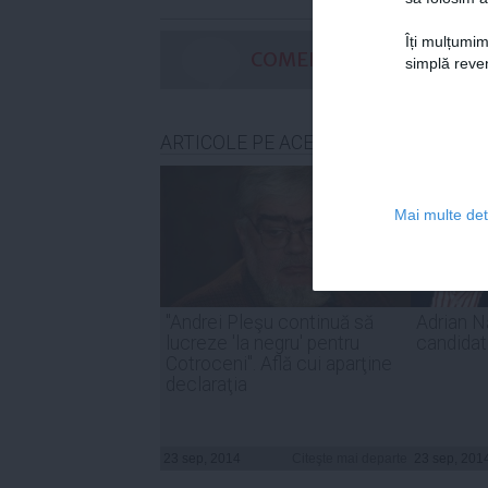
Îți mulțumim
COMENTARII
simplă reven
ARTICOLE PE ACEEAŞI TEMĂ
Mai multe deta
"Andrei Pleşu continuă să
Adrian N
lucreze 'la negru' pentru
candidat
Cotroceni". Află cui aparţine
declaraţia
23 sep, 2014
Citeşte mai departe
23 sep, 201