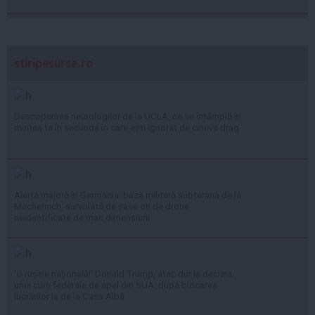
stiripesurse.ro
Descoperirea neurologilor de la UCLA: ce se întâmplă în
mintea ta în secunda în care ești ignorat de cineva drag
Alertă majoră în Germania: baza militară subterană de la
Mechernich, survolată de șase ori de drone
neidentificate de mari dimensiuni
'O rușine națională!' Donald Trump, atac dur la decizia
unei curți federale de apel din SUA, după blocarea
lucrărilor la de la Casa Albă