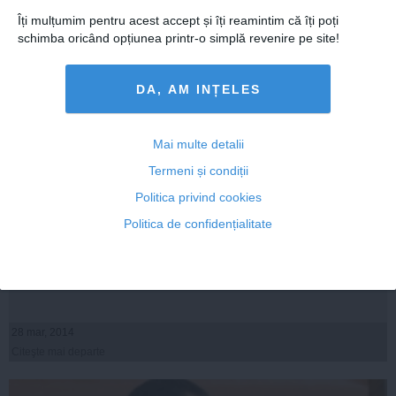
Îți mulțumim pentru acest accept și îți reamintim că îți poți
schimba oricând opțiunea printr-o simplă revenire pe site!
DA, AM INȚELES
Mai multe detalii
Termeni și condiții
Politica privind cookies
Cezar Preda: Avem de-a face cu o canibalizare
Politica de confidențialitate
nesimţită a PDL de către PMP
28 mar, 2014
Citeşte mai departe