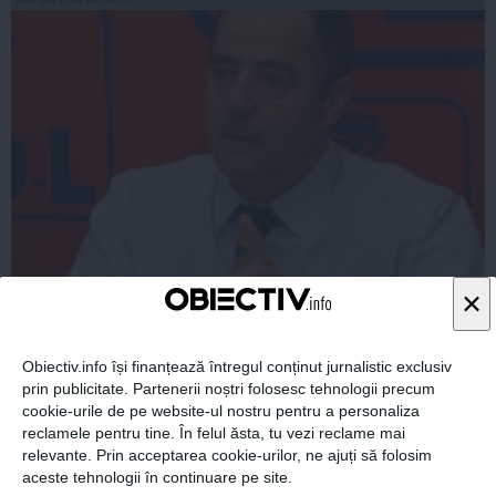
Cezar Preda: Băsescu şi Ponta au încălcat Constituţia
×
pe o înţelegere în doi înainte de pronunţarea CC
Obiectiv.info își finanțează întregul conținut jurnalistic exclusiv
prin publicitate. Partenerii noștri folosesc tehnologii precum
cookie-urile de pe website-ul nostru pentru a personaliza
06 mar, 2014
reclamele pentru tine. În felul ăsta, tu vezi reclame mai
relevante. Prin acceptarea cookie-urilor, ne ajuți să folosim
Citeşte mai departe
aceste tehnologii în continuare pe site.