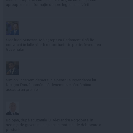
aproape nicio informație despre legea salarizării
Siegfried Mureșan: Mă aștept ca Parlamentul să fie
convocat în iulie și ar fi o oportunitate pentru învestirea
Guvernului
Simion: Începem demersurile pentru suspendarea lui
Nicușor Dan; îl somăm să desemneze săptămâna
aceasta un premier
Bolojan, după acuzațiile lui Alexandru Rogobete: În
ședința de guvern nu a ajuns un material de deblocare a
posturilor