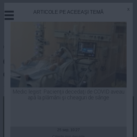
x
ARTICOLE PE ACEEAŞI TEMĂ
Actual
Economie
Justitie
Externe
Homepage
»
Opinii
Educatie
Garda lui Iohannis – o adunătură
Sanatate
Stiinta
de mincinoși
Tehnologie
Cultura
Alexandra Radu
| 25 sep, 2014
Medic legist: Pacienţii decedaţi de COVID aveau
apă la plămâni şi cheaguri de sânge
Mediu
Life
Politica
Guvern
25 sep, 10:27
Citeşte mai departe