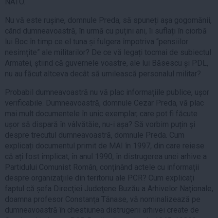
NATO.
Nu vă este rușine, domnule Preda, să spuneți așa gogomănii,
când dumneavoastră, în urmă cu puțini ani, îi suflați în ciorbă
lui Boc în timp ce el tuna și fulgera împotriva “pensiilor
nesimțite” ale militarilor? De ce vă legați tocmai de subiectul
Armatei, știind că guvernele voastre, ale lui Băsescu și PDL,
nu au făcut altceva decât să umilească personalul militar?
Probabil dumneavoastră nu vă plac informațiile publice, ușor
verificabile. Dumneavoastră, domnule Cezar Preda, vă plac
mai mult documentele în unic exemplar, care pot fi făcute
ușor să dispară în vâlvătăie, nu-i așa? Să vorbim puțin și
despre trecutul dumneavoastră, domnule Preda. Cum
explicați documentul primit de MAI în 1997, din care reiese
că ați fost implicat, în anul 1990, în distrugerea unei arhive a
Partidului Comunist Român, conținând actele cu informații
despre organizaţiile din teritoriu ale PCR? Cum explicați
faptul că șefa Direcţiei Judeţene Buzău a Arhivelor Naţionale,
doamna profesor Constanţa Tănase, vă nominalizează pe
dumneavoastră în chestiunea distrugerii arhivei create de