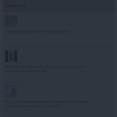
feminis.ro
Cum îți hidratezi părul pe timp de caniculă
Alina Pușcău, mărturisire cutremurătoare înainte de
operație: „Am cancer la sân”
Florin Ristei, reacție după ce a fost pus la zid în mediul
online: „Am răspuns cu o statistică”