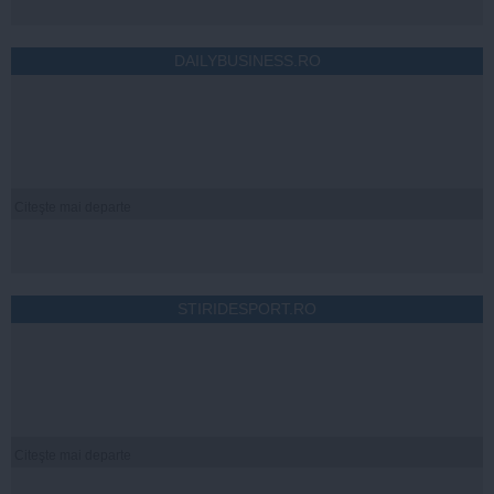
DAILYBUSINESS.RO
Citeşte mai departe
STIRIDESPORT.RO
Citeşte mai departe