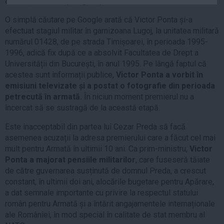
armată, iar el “era prin gară pe la Paris”.
Auto
O simplă căutare pe Google arată că Victor Ponta și-a
Sport
efectuat stagiul militar în garnizoana Lugoj, la unitatea militară
numărul 01428, de pe strada Timișoarei, în perioada 1995-
Handbal
1996, adică fix după ce a absolvit Facultatea de Drept a
Box
Universității din București, în anul 1995. Pe lângă faptul că
Baschet
acestea sunt informații publice,
Victor Ponta a vorbit în
emisiuni televizate și a postat o fotografie din perioada
Tenis
petrecută în armată.
În niciun moment premierul nu a
Alte sporturi
încercat să se sustragă de la această etapă.
Life
Este inacceptabil din partea lui Cezar Preda să facă
asemenea acuzații la adresa premierului care a făcut cel mai
Funny
mult pentru Armată în ultimii 10 ani. Ca prim-ministru,
Victor
Travel
Ponta a majorat pensiile militarilor
, care fuseseră tăiate
Stil de viata
de către guvernarea susținută de domnul Preda, a crescut
constant, în ultimii doi ani, alocările bugetare pentru Apărare,
a dat semnale importante cu privire la respectul statului
român pentru Armată și a întărit angajamentele internaționale
ale României, în mod special în calitate de stat membru al