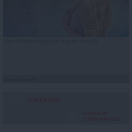
Cum îți hidratezi părul pe timp de caniculă
Citeşte mai departe
COMENTARII
ADAUGA UN
COMENTARIU NOU