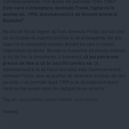
Comitetul județean PCR Buzău din perioada 1945-1980?
Este oare o întâmplare, domnule Preda, faptul că în
același an, 1990, dumneavoastră ați devenit primarul
Buzăului?
Nu știu ce fel de inginer ați fost, domnule Preda, tind să cred
că vă ocupați de inginerii politice și de propagandă, dar știu
sigur că nu cunoașteți aceeași Armată pe care o cunosc
majoritatea românilor. Armata nu înseamnă să asculți ordinele
și să dai foc la documente, ci înseamnă
să pui patria mai
presus de tine și să te sacrifici pentru ea
. Or,
dumneavoastră nu ați făcut niciodată asta. Dumneavoastră,
domnule Preda, doar ați profitat de diversele instituții ale țării
pe unde v-ați perindat după 1989 și le-ați batjocorit atunci
când nu mai aveați nimic de câștigat de pe urma lor.
Tag-uri:
cezar preda
,
pensii militari
,
victor ponta
loading...