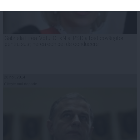
Gabriela Firea: Votul CExN al PSD a fost covârşitor
pentru susţinerea echipei de conducere
28 noi, 2014
Citeşte mai departe