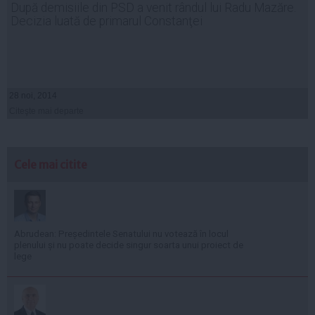
După demisiile din PSD a venit rândul lui Radu Mazăre.
Decizia luată de primarul Constanţei
28 noi, 2014
Citeşte mai departe
Cele mai citite
Abrudean: Președintele Senatului nu votează în locul
plenului și nu poate decide singur soarta unui proiect de
lege