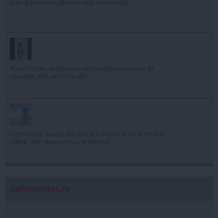
Cum îți hidratezi părul pe timp de caniculă
Alina Pușcău, mărturisire cutremurătoare înainte de
operație: „Am cancer la sân”
Florin Ristei, reacție după ce a fost pus la zid în mediul
online: „Am răspuns cu o statistică”
dailybusiness.ro