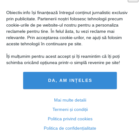
Obiectiv.info își finanțează întregul conținut jurnalistic exclusiv
prin publicitate. Partenerii noștri folosesc tehnologii precum
cookie-urile de pe website-ul nostru pentru a personaliza
reclamele pentru tine. În felul ăsta, tu vezi reclame mai
relevante. Prin acceptarea cookie-urilor, ne ajuți să folosim
Geoană RENUNŢĂ la funcţia de Înalt Reprezentant al
aceste tehnologii în continuare pe site.
premierului
Îți mulțumim pentru acest accept și îți reamintim că îți poți
schimba oricând opțiunea printr-o simplă revenire pe site!
DA, AM INȚELES
28 noi, 2014
Citeşte mai departe
Mai multe detalii
Termeni și condiții
Politica privind cookies
Politica de confidențialitate