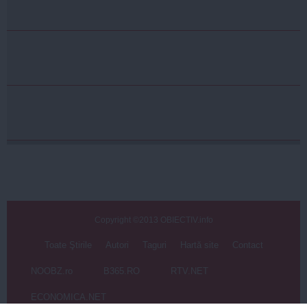
Copyright ©2013 OBIECTIV.info
Toate Ştirile
Autori
Taguri
Hartă site
Contact
NOOBZ.ro
B365.RO
RTV.NET
ECONOMICA.NET