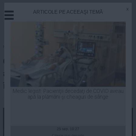
x
ARTICOLE PE ACEEAŞI TEMĂ
Actual
Economie
Justitie
Externe
Homepage
»
PSD
Educatie
Geoană, apel către 'pesediştii
Sanatate
Stiinta
adevăraţi': Luaţi-vă partidul
Tehnologie
înapoi !
Cultura
Medic legist: Pacienţii decedaţi de COVID aveau
apă la plămâni şi cheaguri de sânge
Mediu
Luiza Popa
| 28 noi, 2014
Life
Politica
Guvern
25 sep, 10:27
Citeşte mai departe