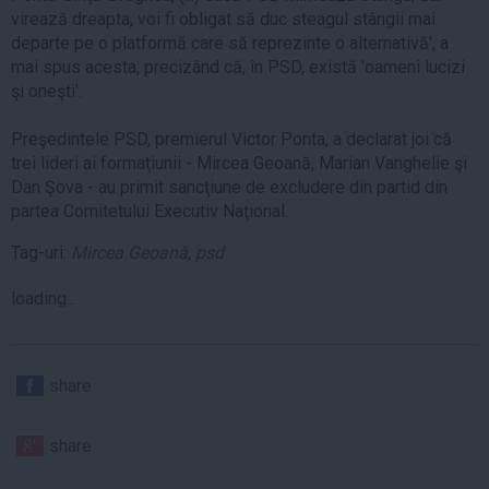
virează dreapta, voi fi obligat să duc steagul stângii mai
departe pe o platformă care să reprezinte o alternativă', a
mai spus acesta, precizând că, în PSD, există 'oameni lucizi
şi oneşti'.
Preşedintele PSD, premierul Victor Ponta, a declarat joi că
trei lideri ai formaţiunii - Mircea Geoană, Marian Vanghelie şi
Dan Şova - au primit sancţiune de excludere din partid din
partea Comitetului Executiv Naţional.
Tag-uri:
Mircea Geoană
,
psd
loading...
share
share