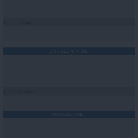
Citeşte mai departe
STIRIDESPORT.RO
Citeşte mai departe
ROMANIATV.NET