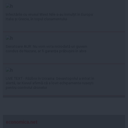
Infectările cu virusul West Nile s-au înmulțit în Europa:
Italia și Grecia, în topul clasamentului
Senatoare AUR: Nu vom vota niciodată un guvern
condus de Nazare, ar fi garanția prăbușirii în abis
LIVE TEXT - Război în Ucraina: Sevastopolul a intrat în
alertă, iar Kievul afirmă că a lovit echipamente rusești
pentru controlul dronelor
economica.net