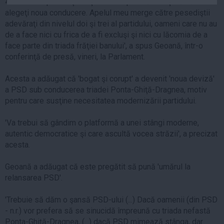
400.000 de pesedişti veţi avea dreptul să cereţi să vă
Auto
alegeţi noua conducere. Apelul meu merge către pesediştii
adevăraţi din nivelul doi şi trei al partidului, oameni care nu au
Sport
de a face nici cu frica de a fi excluşi şi nici cu lăcomia de a
Handbal
face parte din triada frăţiei banului', a spus Geoană, într-o
conferinţă de presă, vineri, la Parlament.
Box
Baschet
Acesta a adăugat că 'bogat şi corupt' a devenit 'noua deviză'
Tenis
a PSD sub conducerea triadei Ponta-Ghiţă-Dragnea, motiv
pentru care susţine necesitatea modernizării partidului.
Alte sporturi
Life
'Va trebui să gândim o platformă a unei stângi moderne,
autentic democratice şi care ascultă vocea străzii', a precizat
Funny
acesta.
Travel
Geoană a adăugat că este pregătit să pună 'umărul la
Stil de viata
relansarea PSD'.
'Trebuie să dăm o şansă PSD-ului (...) Dacă oamenii (din PSD
- n.r.) vor prefera să se sinucidă împreună cu triada nefastă
Ponta-Ghiţă-Dragnea, (...) dacă PSD mimează stânga, dar