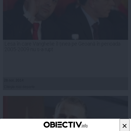
Lesa în care Vanghelie îl ținea pe Geoană în perioada
2005-2009 nu s-a rupt
28 noi, 2014
Citeşte mai departe
×