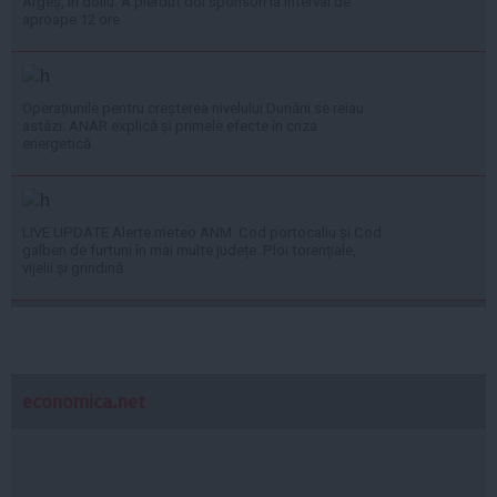
Argeș, în doliu. A pierdut doi sponsori la interval de
aproape 12 ore
Operațiunile pentru creșterea nivelului Dunării se reiau
astăzi: ANAR explică și primele efecte în criza
energetică
LIVE UPDATE Alerte meteo ANM: Cod portocaliu și Cod
galben de furtuni în mai multe județe. Ploi torențiale,
vijelii și grindină
economica.net