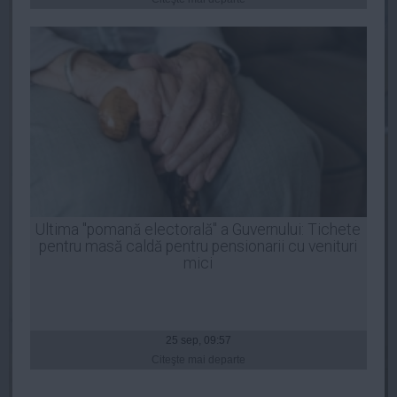
Presedintie
USL
PSD
PNL
PDL
PPDD
UDMR
PMP
Administraţie Publică
Ultima "pomană electorală" a Guvernului: Tichete
Economie
pentru masă caldă pentru pensionarii cu venituri
mici
Finante
Energie
Imobiliare
25 sep, 09:57
Companii
Citeşte mai departe
Turism