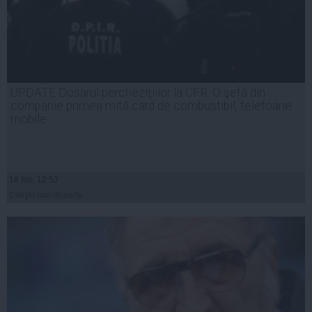
UPDATE Dosarul percheziţiilor la CFR: O şefă din
companie primea mită card de combustibil, telefoane
mobile
18 feb, 12:53
Citeşte mai departe