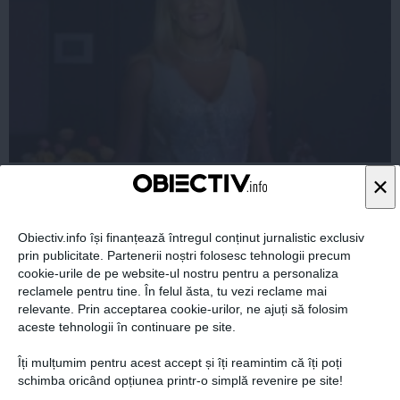
VIDEO: ELENA UDREA, deţinut de LUX într-un
×
apartament de cinci stele
Obiectiv.info își finanțează întregul conținut jurnalistic exclusiv
prin publicitate. Partenerii noștri folosesc tehnologii precum
cookie-urile de pe website-ul nostru pentru a personaliza
18 feb, 10:36
reclamele pentru tine. În felul ăsta, tu vezi reclame mai
Citeşte mai departe
relevante. Prin acceptarea cookie-urilor, ne ajuți să folosim
aceste tehnologii în continuare pe site.
Îți mulțumim pentru acest accept și îți reamintim că îți poți
schimba oricând opțiunea printr-o simplă revenire pe site!