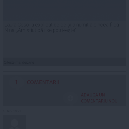
Laura Cosoi a explicat de ce și-a numit a cincea fiică
Nina. „Am știut că i se potrivește”
Citeşte mai departe
1
COMENTARII
ADAUGA UN
COMENTARIU NOU
18 feb, 19:21