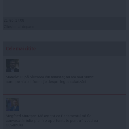
21 feb, 17:08
Citeşte mai departe
Cele mai citite
Manole: După plecarea din minister, nu am mai primit
aproape nicio informație despre legea salarizării
Siegfried Mureșan: Mă aștept ca Parlamentul să fie
convocat în iulie și ar fi o oportunitate pentru învestirea
Guvernului