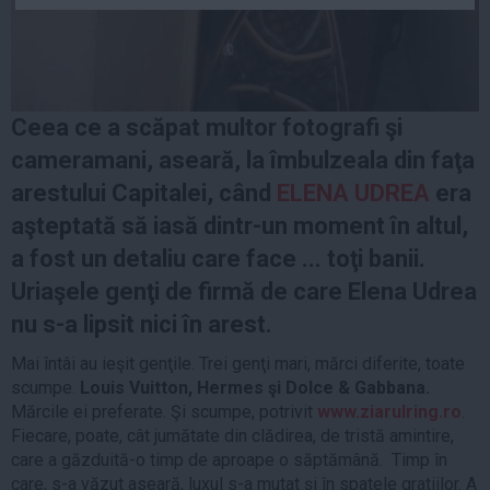
Auto
Sport
Handbal
Ceea ce a scăpat multor fotografi şi
Box
cameramani, aseară, la îmbulzeala din faţa
Baschet
arestului Capitalei, când
ELENA UDREA
era
Tenis
aşteptată să iasă dintr-un moment în altul,
Alte sporturi
a fost un detaliu care face ... toţi banii.
Life
Uriaşele genţi de firmă de care Elena Udrea
Funny
nu s-a lipsit nici în arest.
Travel
Mai întâi au ieşit genţile. Trei genţi mari, mărci diferite, toate
Stil de viata
scumpe.
Louis Vuitton, Hermes şi Dolce & Gabbana.
Mărcile ei preferate. Şi scumpe, potrivit
www.ziarulring.ro
.
Fiecare, poate, cât jumătate din clădirea, de tristă amintire,
care a găzduită-o timp de aproape o săptămână. Timp în
care, s-a văzut aseară, luxul s-a mutat şi în spatele gratiilor. A