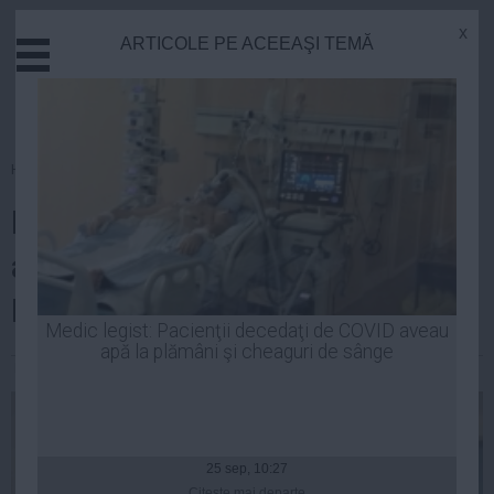
x
ARTICOLE PE ACEEAŞI TEMĂ
Actual
Economie
Justitie
Externe
Homepage
»
Actual
Educatie
INCREDIBIL! Cum au părăsit
Sanatate
Stiinta
arestul ... GENŢILE de lux ale
Tehnologie
ELENEI UDREA
Cultura
Medic legist: Pacienţii decedaţi de COVID aveau
apă la plămâni şi cheaguri de sânge
Mediu
Robert Georgescu
| 18 feb, 14:44
Life
Politica
Guvern
25 sep, 10:27
Citeşte mai departe