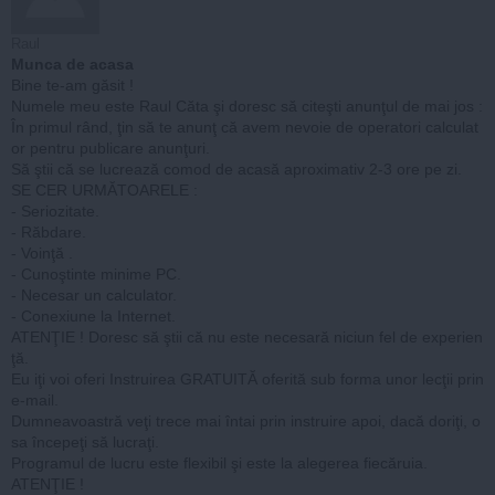
Raul
Munca de acasa
Bine te-am găsit !
Numele meu este Raul Căta şi doresc să citeşti anunţul de mai jos :
În primul rând, ţin să te anunţ că avem nevoie de operatori calculat
or pentru publicare anunţuri.
Să ştii că se lucrează comod de acasă aproximativ 2-3 ore pe zi.
SE CER URMĂTOARELE :
- Seriozitate.
- Răbdare.
- Voinţă .
- Cunoştinte minime PC.
- Necesar un calculator.
- Conexiune la Internet.
ATENŢIE ! Doresc să ştii că nu este necesară niciun fel de experien
ţă.
Eu iţi voi oferi Instruirea GRATUITĂ oferită sub forma unor lecţii prin
e-mail.
Dumneavoastră veţi trece mai întai prin instruire apoi, dacă doriţi, o
sa începeţi să lucraţi.
Programul de lucru este flexibil şi este la alegerea fiecăruia.
ATENŢIE !