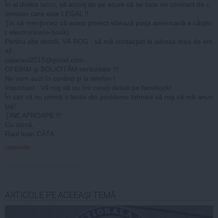
În al doilea lucru, vă anunţ de pe acum că se face un contract de c
omision care este LEGAL !!
Ţin să menţionez că acest proiect vizează piaţa americană a cărţilo
r electronice(e-book).
Pentru alte detalii, VĂ ROG , să mă contacţati la adresa mea de em
ail :
cataraul2015@gmail.com
OFERIM şi SOLICITĂM seriozitate !!!
Ne vom auzi în curând şi la telefon !
Important : Vă rog să nu îmi cereţi detalii pe facebook!
În caz că nu primiţi o lectie din probleme tehnice vă rog să mă anun
ţaţi!
ŢINE APROAPE !!!
Cu stimă,
Raul Ioan CĂTA
raspunde
ARTICOLE PE ACEEAŞI TEMĂ