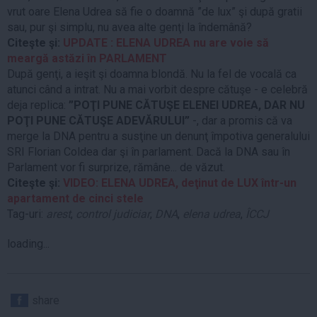
vrut oare Elena Udrea să fie o doamnă ”de lux” şi după gratii
sau, pur şi simplu, nu avea alte genţi la îndemână?
Citeşte şi:
UPDATE : ELENA UDREA nu are voie să
meargă astăzi în PARLAMENT
După genţi, a ieşit şi doamna blondă. Nu la fel de vocală ca
atunci când a intrat. Nu a mai vorbit despre cătuşe - e celebră
deja replica:
”POŢI PUNE CĂTUŞE ELENEI UDREA, DAR NU
POŢI PUNE CĂTUŞE ADEVĂRULUI”
-, dar a promis că va
merge la DNA pentru a susţine un denunţ împotiva generalului
SRI Florian Coldea dar şi în parlament. Dacă la DNA sau în
Parlament vor fi surprize, rămâne... de văzut.
Citeşte şi:
VIDEO: ELENA UDREA, deţinut de LUX într-un
apartament de cinci stele
Tag-uri:
arest
,
control judiciar
,
DNA
,
elena udrea
,
ÎCCJ
loading...
share