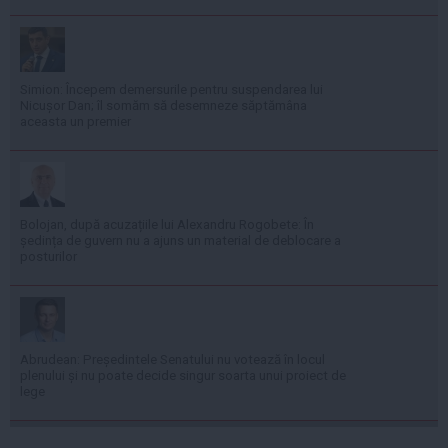
Simion: Începem demersurile pentru suspendarea lui
Nicușor Dan; îl somăm să desemneze săptămâna
aceasta un premier
Bolojan, după acuzațiile lui Alexandru Rogobete: În
ședința de guvern nu a ajuns un material de deblocare a
posturilor
Abrudean: Președintele Senatului nu votează în locul
plenului și nu poate decide singur soarta unui proiect de
lege