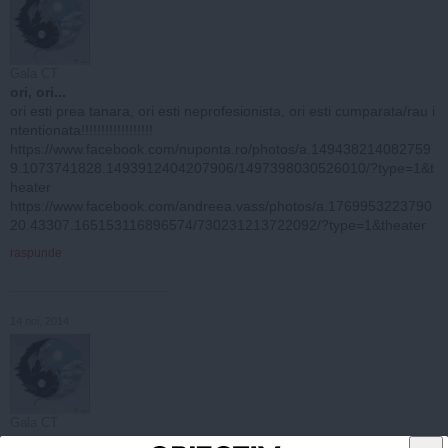
Gala CT
ori, ori...
ori esti prea tanara, ori esti neprofesionista, ori esti cumparata/rau i
ntentionata!!!!!!!!!!!!!!!!!!
https://www.facebook.com/nuponta.ro/photos/a.149438214082759
9.1073741828.1493912404207906/1497398030526010/?type=1&t
heater
https://www.facebook.com/andreea.vass/photos/a.1769953223790
20.43307.165153116896574/730231213722092/?type=1&theater
raspunde
14 noi, 2014
Gala CT
bine ca le stiu altii! sa vedem, pe bune!