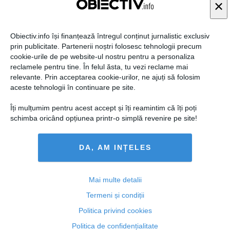
×
https://www.facebook.com/andreea.vass/photos/a.1769953223790
20.43307.165153116896574/730231213722092/?type=1&theater
https://www.facebook.com/nuponta.ro/photos/a.149438214082759
9.1073741828.1493912404207906/1497398030526010/?type=1&t
Obiectiv.info își finanțează întregul conținut jurnalistic exclusiv
heater
prin publicitate. Partenerii noștri folosesc tehnologii precum
cookie-urile de pe website-ul nostru pentru a personaliza
raspunde
reclamele pentru tine. În felul ăsta, tu vezi reclame mai
relevante. Prin acceptarea cookie-urilor, ne ajuți să folosim
aceste tehnologii în continuare pe site.
14 noi, 2014
Îți mulțumim pentru acest accept și îți reamintim că îți poți
schimba oricând opțiunea printr-o simplă revenire pe site!
George
DA, AM INȚELES
Minti, cucoana!
Bunica mea a lucrat la CAP toata viata si primeste 312 lei. Alaltaieri
am pus-o sa se uite pe fluturasul de pensie si sa-mi spuna. Chiar s-
Mai multe detalii
a enervat cand i-am spus ca Ponta a zis ca nu-i adevarat :)
Termeni și condiții
raspunde
Politica privind cookies
Politica de confidențialitate