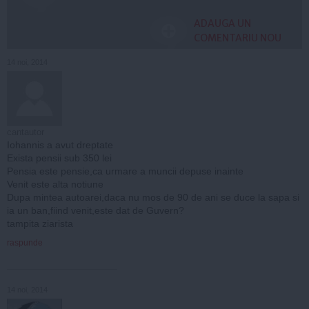
ADAUGA UN
COMENTARIU NOU
14 noi, 2014
cantautor
Iohannis a avut dreptate
Exista pensii sub 350 lei
Pensia este pensie,ca urmare a muncii depuse inainte
Venit este alta notiune
Dupa mintea autoarei,daca nu mos de 90 de ani se duce la sapa si
ia un ban,fiind venit,este dat de Guvern?
tampita ziarista
raspunde
14 noi, 2014