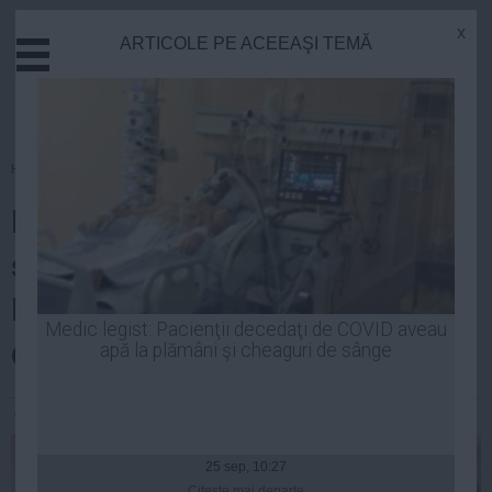
x
ARTICOLE PE ACEEAŞI TEMĂ
Actual
Economie
Justitie
Externe
Homepage
»
Opinii
Educatie
Iohannis și „economiștii” săi nu
Sanatate
Stiinta
știu legea. Niciun pensionar din
Tehnologie
România nu are venituri sub 350
Cultura
Medic legist: Pacienţii decedaţi de COVID aveau
de RON
apă la plămâni şi cheaguri de sânge
Mediu
Life
Alexandra Radu
| 13 noi, 2014
Politica
Guvern
25 sep, 10:27
Citeşte mai departe