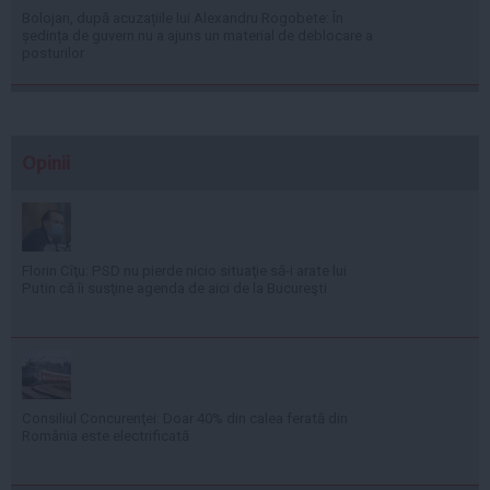
Bolojan, după acuzațiile lui Alexandru Rogobete: În
ședința de guvern nu a ajuns un material de deblocare a
posturilor
Opinii
Florin Cîţu: PSD nu pierde nicio situaţie să-i arate lui
Putin că îi susţine agenda de aici de la Bucureşti
Consiliul Concurenţei: Doar 40% din calea ferată din
România este electrificată