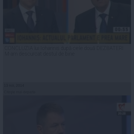
CONCLUZIA lui Iohannis după cele două DEZBATERI:
M-am descurcat destul de bine
13 noi, 2014
Citeşte mai departe