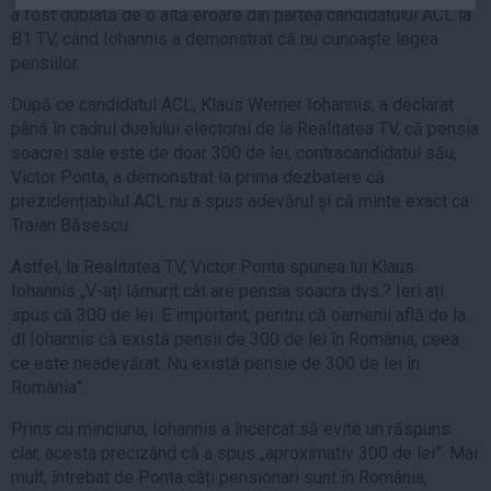
a fost dublată de o altă eroare din partea candidatului ACL la
Auto
B1 TV, când Iohannis a demonstrat că nu cunoaște legea
Sport
pensiilor.
Handbal
După ce candidatul ACL, Klaus Werner Iohannis, a declarat
până în cadrul duelului electoral de la Realitatea TV, că pensia
Box
soacrei sale este de doar 300 de lei, contracandidatul său,
Baschet
Victor Ponta, a demonstrat la prima dezbatere că
Tenis
prezidențiabilul ACL nu a spus adevărul și că minte exact ca
Traian Băsescu.
Alte sporturi
Life
Astfel, la Realitatea TV, Victor Ponta spunea lui Klaus
Iohannis „V-ați lămurit cât are pensia soacra dvs.? Ieri ați
Funny
spus că 300 de lei. E important, pentru că oamenii află de la
Travel
dl Iohannis că există pensii de 300 de lei în România, ceea
ce este neadevărat. Nu există pensie de 300 de lei în
Stil de viata
România”.
Prins cu minciuna, Iohannis a încercat să evite un răspuns
clar, acesta precizând că a spus „aproximativ 300 de lei”. Mai
mult, întrebat de Ponta câți pensionari sunt în România,