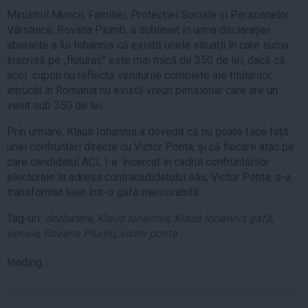
Ministrul Muncii, Familiei, Protecției Sociale și Persoanelor
Vârstnice, Rovana Plumb, a subliniat în urma declarației
aberante a lui Iohannis că există unele situații în care suma
înscrisă pe „fluturaș” este mai mică de 350 de lei, dacă că
acel cupon nu reflectă veniturile complete ale titularilor,
întrucât în România nu există vreun pensionar care are un
venit sub 350 de lei.
Prin urmare, Klaus Iohannis a dovedit că nu poate face față
unei confruntări directe cu Victor Ponta, și că fiecare atac pe
care candidatul ACL l-a încercat în cadrul confruntărilor
electorale la adresa contracadidatului său, Victor Ponta, s-a
transformat lejer într-o gafă memorabilă.
Tag-uri:
dezbatere
,
Klaus Iohannis
,
Klaus Iohannis gafă
,
pensie
,
Rovana Plumb
,
victor ponta
loading...