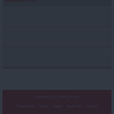
Copyright ©2013 OBIECTIV.info
Toate Ştirile
Autori
Taguri
Hartă site
Contact