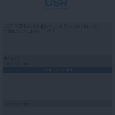
USR: PSD face totul pentru ca România să piardă
miliarde de euro din PNRR
06 aug, 21:16
Citeşte mai departe
ECONOMICA.NET
Citeşte mai departe