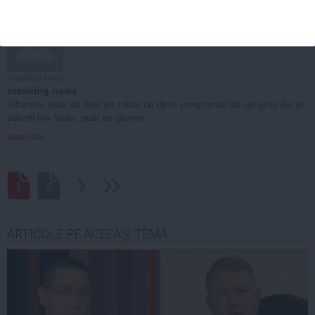
14 noi, 2014
breaking-news
breaking news
Iohannis este de fapt un robot cu dinti, programat de un grup de st
udenti din Sibiu, pusi pe glume.
raspunde
›
››
1
2
ARTICOLE PE ACEEAŞI TEMĂ