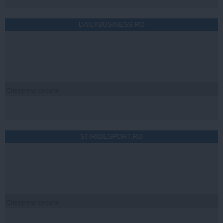
DAILYBUSINESS.RO
Citeşte mai departe
STIRIDESPORT.RO
Citeşte mai departe