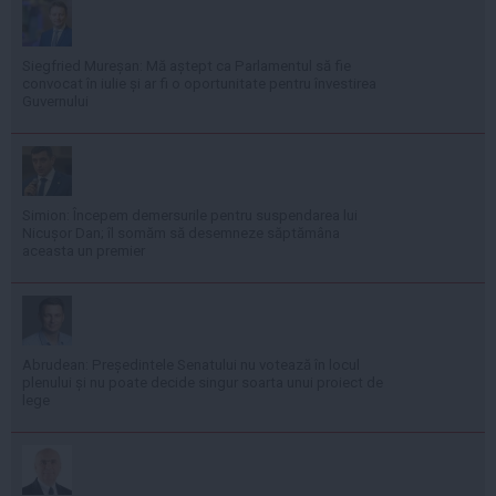
Siegfried Mureșan: Mă aștept ca Parlamentul să fie
convocat în iulie și ar fi o oportunitate pentru învestirea
Guvernului
Simion: Începem demersurile pentru suspendarea lui
Nicușor Dan; îl somăm să desemneze săptămâna
aceasta un premier
Abrudean: Președintele Senatului nu votează în locul
plenului și nu poate decide singur soarta unui proiect de
lege