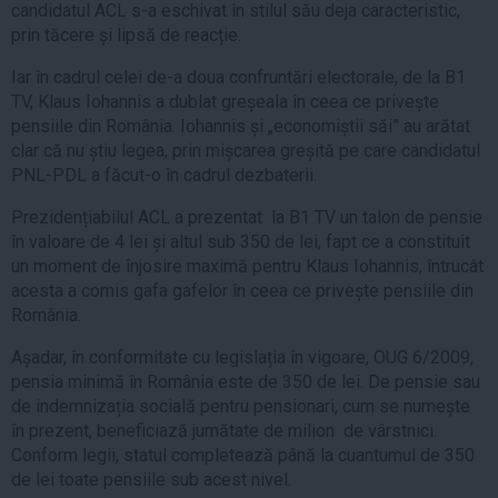
candidatul ACL s-a eschivat în stilul său deja caracteristic,
prin tăcere și lipsă de reacție.
Iar în cadrul celei de-a doua confruntări electorale, de la B1
TV, Klaus Iohannis a dublat greșeala în ceea ce privește
pensiile din România. Iohannis și „economiștii săi” au arătat
clar că nu știu legea, prin mișcarea greșită pe care candidatul
PNL-PDL a făcut-o în cadrul dezbaterii.
Prezidențiabilul ACL a prezentat la B1 TV un talon de pensie
în valoare de 4 lei și altul sub 350 de lei, fapt ce a constituit
un moment de înjosire maximă pentru Klaus Iohannis, întrucât
acesta a comis gafa gafelor în ceea ce privește pensiile din
România.
Așadar, în conformitate cu legislația în vigoare, OUG 6/2009,
pensia minimă în România este de 350 de lei. De pensie sau
de indemnizația socială pentru pensionari, cum se numește
în prezent, beneficiază jumătate de milion de vârstnici.
Conform legii, statul completează până la cuantumul de 350
de lei toate pensiile sub acest nivel.