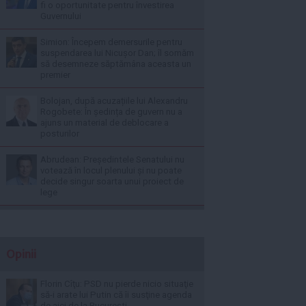
fi o oportunitate pentru învestirea
Guvernului
Simion: Începem demersurile pentru
suspendarea lui Nicușor Dan; îl somăm
să desemneze săptămâna aceasta un
premier
Bolojan, după acuzațiile lui Alexandru
Rogobete: În ședința de guvern nu a
ajuns un material de deblocare a
posturilor
Abrudean: Președintele Senatului nu
votează în locul plenului și nu poate
decide singur soarta unui proiect de
lege
Opinii
Florin Cîţu: PSD nu pierde nicio situaţie
să-i arate lui Putin că îi susţine agenda
de aici de la Bucureşti