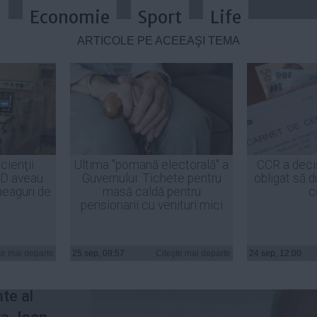
a
Economie
Sport
Life
ARTICOLE PE ACEEAŞI TEMĂ
 un regim de detenţie semideschi
cienţii
Ultima "pomană electorală" a
CCR a deci
ID aveau
Guvernului: Tichete pentru
obligat să d
heaguri de
masă caldă pentru
c
pensionarii cu venituri mici
lul
te mai departe
25 sep, 09:57
Citeşte mai departe
24 sep, 12:00
a
a decis
nte al