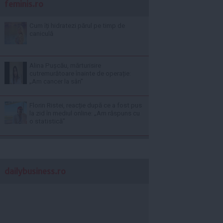
feminis.ro
Cum îți hidratezi părul pe timp de
caniculă
Alina Pușcău, mărturisire
cutremurătoare înainte de operație:
„Am cancer la sân”
Florin Ristei, reacție după ce a fost pus
la zid în mediul online: „Am răspuns cu
o statistică”
dailybusiness.ro