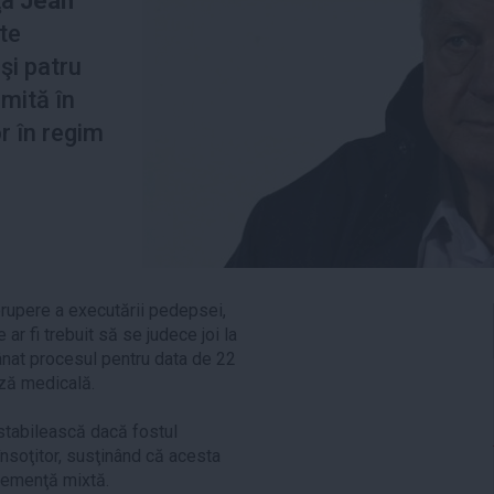
ţa
Jean
te
şi patru
imită în
r în regim
rupere a executării pedepsei,
r fi trebuit să se judece joi la
mânat procesul pentru data de 22
iză medicală.
 stabilească dacă fostul
însoţitor, susţinând că acesta
demenţă mixtă.