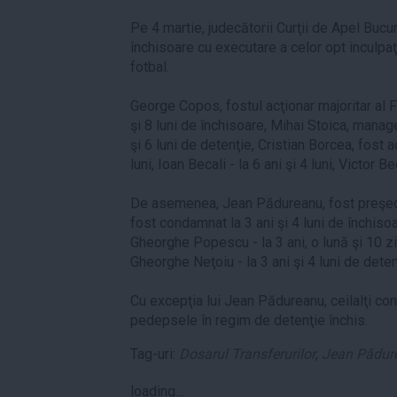
Pe 4 martie, judecătorii Curţii de Apel Buc
închisoare cu executare a celor opt inculpaţi
fotbal.
George Copos, fostul acţionar majoritar al 
şi 8 luni de închisoare, Mihai Stoica, manage
şi 6 luni de detenţie, Cristian Borcea, fost a
luni, Ioan Becali - la 6 ani şi 4 luni, Victor Bec
De asemenea, Jean Pădureanu, fost preşedint
fost condamnat la 3 ani şi 4 luni de închiso
Gheorghe Popescu - la 3 ani, o lună şi 10 zi
Gheorghe Neţoiu - la 3 ani şi 4 luni de dete
Cu excepţia lui Jean Pădureanu, ceilalţi co
pedepsele în regim de detenţie închis.
Tag-uri:
Dosarul Transferurilor
,
Jean Pădur
loading...