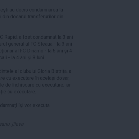
ureşti au decis condamnarea la
 din dosarul transferurilor din
FC Rapid, a fost condamnat la 3 ani
rul general al FC Steaua - la 3 ani
cţionar al FC Dinamo - la 6 ani şi 4
ali - la 4 ani şi 8 luni.
ele al clubului Gloria Bistriţa, a
are cu executare în acelaşi dosar,
le de închisoare cu executare, iar
nţie cu executare.
ndamnaţi îşi vor executa
eanu
,
jilava