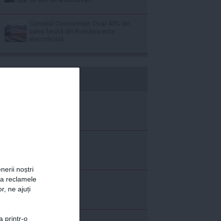
Consiliul Concurenţei: Doar 40% din
calea ferată din România este
electrificată
b365.ro
nerii noștri
za reclamele
r, ne ajuți
a printr-o