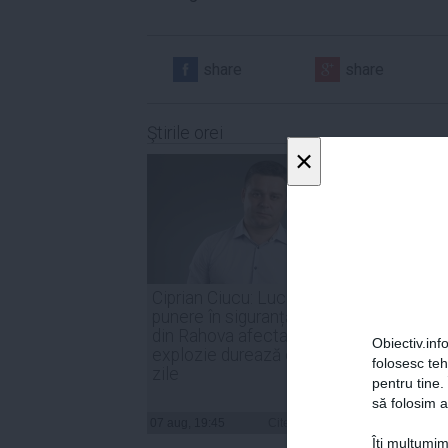
share
share
Ştirile orei
×
Ciprian Ciucu: Lucrările de
PSD: 
punere în siguranță a blocului
sunt o
din Rahova afectat de
de for
Obiectiv.info
explozie durează circa 50 de
noast
folosesc te
zile
pentru tine.
să folosim a
07 aug, 19:45
Citeşte mai departe
07 aug, 
Îți mulțumim