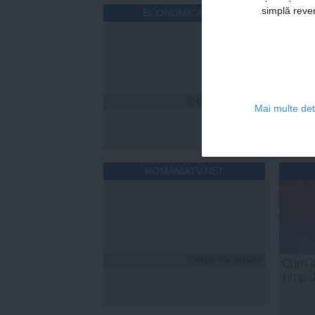
simplă reven
ECONOMICA.NET
Citeşte mai departe
Mai multe deta
ROMANIATV.NET
Citeşte mai departe
Cum îț
timp 