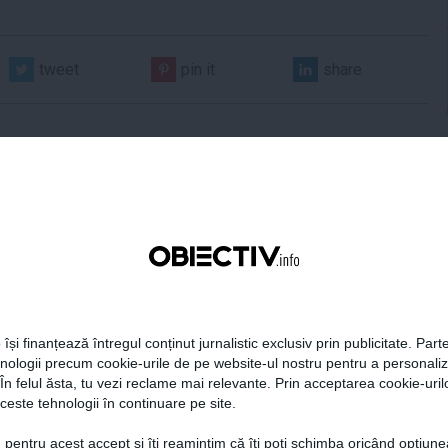
tweet
pin it
share
Centralele pe cărbune
Zelenski a ajuns în Serbia, în
 necesitate în situația
prima sa vizită în acest stat
ță majoră a țării
aliat tradițional al Rusiei după
 își finanțează întregul conținut jurnalistic exclusiv prin publicitate. Parte
re
2022
hnologii precum cookie-urile de pe website-ul nostru pentru a personali
 În felul ăsta, tu vezi reclame mai relevante. Prin acceptarea cookie-urilo
ceste tehnologii în continuare pe site.
19:47
Citeşte mai departe
07 aug, 21:11
Citeşte mai departe
 pentru acest accept și îți reamintim că îți poți schimba oricând opțiune