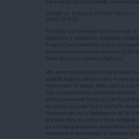
mai e tentat să facă scandal", a afirmat Dra
Citește și:
Dragnea: Domnul Iliescu nu 
vorba de PSD
Totodată, el a menționat că este nevoie de 
organizare a campaniilor electorale, făcând
în care a fost condamnat la un an închisoar
fraudarea referendumului organizat în 2012
Traian Băsescu, relatează Agerpres.
"Am sentimentul profund al nevinovăției me
încălcat legea cu absolut nimic în ceea ce 
Referendum. În același timp, cred că este n
cum se organizează campaniile electorale, 
profund nevinovat, faptul că n-am făcut ab
din justiție nu poate face o confuzie, nu po
legală pe care noi o înțelegem în alt fel. Di
procesul meu, eu sunt un simplu cetățean, d
de a nu bloca procesele democratice în Rom
fundament al democrației, ori sistemul de 