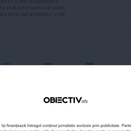
agresiv și atât de nepericulos
fel încât orice membru de partid
ă să fie luat la întrebări", a mai
tweet
pin it
share
 își finanțează întregul conținut jurnalistic exclusiv prin publicitate. Parte