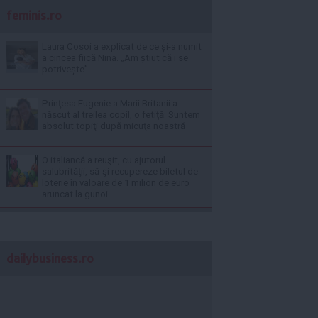
feminis.ro
Laura Cosoi a explicat de ce și-a numit
a cincea fiică Nina. „Am știut că i se
potrivește”
Prinţesa Eugenie a Marii Britanii a
născut al treilea copil, o fetiţă: Suntem
absolut topiţi după micuţa noastră
O italiancă a reuşit, cu ajutorul
salubrităţii, să-şi recupereze biletul de
loterie în valoare de 1 milion de euro
aruncat la gunoi
dailybusiness.ro