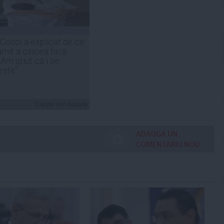
 Cosoi a explicat de ce
umit a cincea fiică
„Am știut că i se
ește”
Citeşte mai departe
ADAUGA UN
COMENTARIU NOU