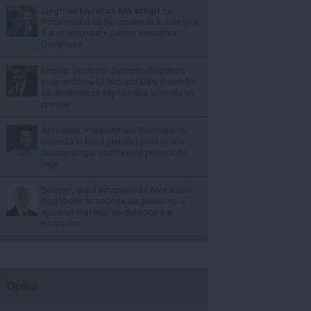
Siegfried Mureșan: Mă aștept ca
Parlamentul să fie convocat în iulie și ar
fi o oportunitate pentru învestirea
Guvernului
Simion: Începem demersurile pentru
suspendarea lui Nicușor Dan; îl somăm
să desemneze săptămâna aceasta un
premier
Abrudean: Președintele Senatului nu
votează în locul plenului și nu poate
decide singur soarta unui proiect de
lege
Bolojan, după acuzațiile lui Alexandru
Rogobete: În ședința de guvern nu a
ajuns un material de deblocare a
posturilor
Opinii