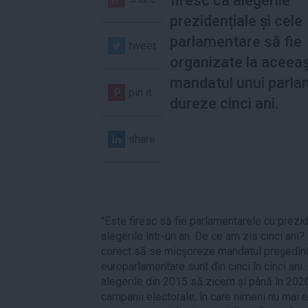
firesc ca alegerile
prezidențiale și cele
parlamentare să fie
tweet
organizate la aceeași
mandatul unui parla
pin it
dureze cinci ani.
share
"Este firesc să fie parlamentarele cu prezi
alegerile într-un an. De ce am zis cinci ani
corect să se micșoreze mandatul președintel
europarlamentare sunt din cinci în cinci ani.
alegerile din 2015 să zicem și până în 2020,
campanii electorale, în care nimeni nu mai e