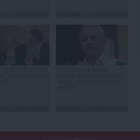
36
Citeşte mai departe
28 sep, 15:48
Citeşte mai departe
, ATAC DUR la Ponta
Liviu Dragnea, Șerban
a: "Doi politicieni de
Nicolae și Daniel Savu și-au
eţă"
depus candidaturile pentru
șefia PSD
54
Citeşte mai departe
29 sep, 14:47
Citeşte mai departe