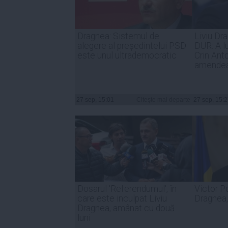
Dragnea: Sistemul de
Liviu Dr
alegere al președintelui PSD
DUR: A l
este unul ultrademocratic
Crin Ant
amendea
27 sep, 15:01
Citeşte mai departe
27 sep, 15:
Dosarul 'Referendumul', în
Victor Po
care este inculpat Liviu
Dragnea,
Dragnea, amânat cu două
luni