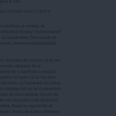
gnea la TVR.
are prieteni atunci când e
o clarificare a modului de
 referire la dosarul "Referendumul"
e cu suspendare, fiind acuzat de
 pentru demiterea președintelui
le. Sunt absolut convins că nu am
privește campania de la
evoie de o clarificare a modului
pentru că faptul că eu mă simt
solut nimic, nu înseamnă că cineva
ate înțelege într-un fel o prevedere
ncolo de orice altceva, dincolo de
ar mai important este obiectivul
ânia. Alegerile reprezintă un
alegeri, modul de a face campanie