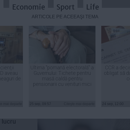
a
Economie
Sport
Life
ARTICOLE PE ACEEAŞI TEMĂ
 este nevoie de o clarificare a mo
cienţii
Ultima "pomană electorală" a
CCR a deci
ID aveau
Guvernului: Tichete pentru
obligat să d
e electorale
heaguri de
masă caldă pentru
c
pensionarii cu venituri mici
ar al PSD,
te mai departe
25 sep, 09:57
Citeşte mai departe
24 sep, 12:00
arat luni
 lucru