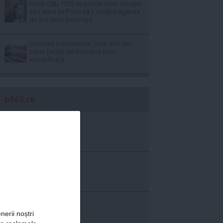
Florin Cîţu: PSD nu pierde nicio situaţie
să-i arate lui Putin că îi susţine agenda
de aici de la Bucureşti
Consiliul Concurenţei: Doar 40% din
calea ferată din România este
electrificată
b365.ro
nerii noștri