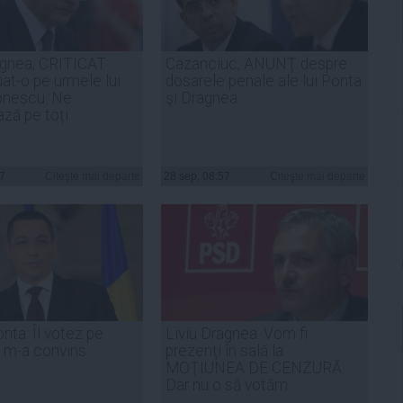
agnea, CRITICAT
Cazanciuc, ANUNŢ despre
uat-o pe urmele lui
dosarele penale ale lui Ponta
onescu. Ne
şi Dragnea
ză pe toți
27
Citeşte mai departe
28 sep, 08:57
Citeşte mai departe
nta: Îl votez pe
Liviu Dragnea: Vom fi
 m-a convins
prezenţi în sală la
MOŢIUNEA DE CENZURĂ.
Dar nu o să votăm