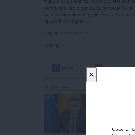
trebuie să fie atât de limpede și atât de ne
pentru cei care organizeză campanii în așa 
să aibă siguranța că poate face campanie făr
spus Liviu Dragnea.
Tag-uri:
liviu dragnea
loading...
share
share
×
Ştirile orei
Obiectiv.info