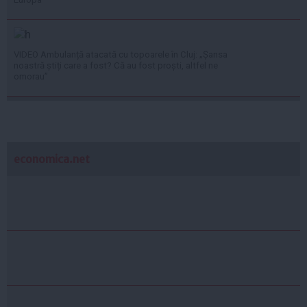
VIDEO Ambulanță atacată cu topoarele în Cluj: „Șansa
noastră știți care a fost? Că au fost proști, altfel ne
omorau”
economica.net