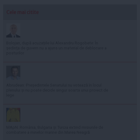
Cele mai citite
Bolojan, după acuzațiile lui Alexandru Rogobete: În
ședința de guvern nu a ajuns un material de deblocare a
posturilor
Abrudean: Președintele Senatului nu votează în locul
plenului și nu poate decide singur soarta unui proiect de
lege
MApN: România, Bulgaria și Turcia extind misiunile de
combatere a minelor marine din Marea Neagră