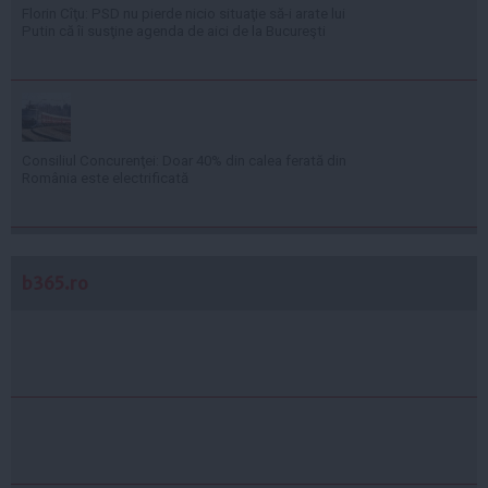
Florin Cîţu: PSD nu pierde nicio situaţie să-i arate lui
Putin că îi susţine agenda de aici de la Bucureşti
Consiliul Concurenţei: Doar 40% din calea ferată din
România este electrificată
b365.ro