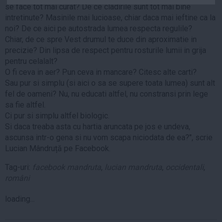
se face tot mai curat? De ce cladirile sunt tot mai bine
Auto
intretinute? Masinile mai lucioase, chiar daca mai ieftine ca la
Sport
noi? De ce aici pe autostrada lumea respecta regulile?
Chiar, de ce spre Vest drumul te duce din aproximatie in
Handbal
precizie? Din lipsa de respect pentru rosturile lumii in grija
Box
pentru celalalt?
O fi ceva in aer? Pun ceva in mancare? Citesc alte carti?
Baschet
Sau pur si simplu (si aici o sa se supere toata lumea) sunt alt
Tenis
fel de oameni? Nu, nu educati altfel, nu constransi prin lege
Alte sporturi
sa fie altfel.
Ci pur si simplu altfel biologic.
Life
Si daca treaba asta cu hartia aruncata pe jos e undeva,
ascunsa intr-o gena si nu vom scapa niciodata de ea?", scrie
Funny
Lucian Mândruță pe Facebook.
Travel
Tag-uri:
facebook mandruta
,
lucian mandruta
,
occidentali
,
Stil de viata
români
loading...