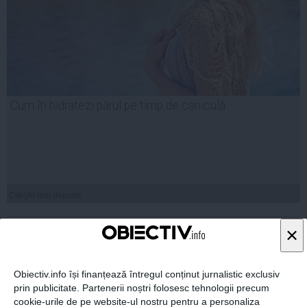
Cum îți hidratezi părul pe timp de caniculă
Citeşte mai departe
×
COMENTARII
ADAUGA UN
Obiectiv.info își finanțează întregul conținut jurnalistic exclusiv
COMENTARIU NOU
prin publicitate. Partenerii noștri folosesc tehnologii precum
cookie-urile de pe website-ul nostru pentru a personaliza