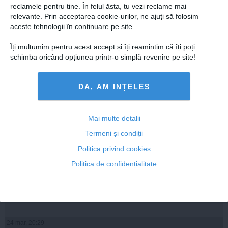
reclamele pentru tine. În felul ăsta, tu vezi reclame mai
relevante. Prin acceptarea cookie-urilor, ne ajuți să folosim
ARTICOLE PE ACEEAŞI TEMĂ
aceste tehnologii în continuare pe site.
Îți mulțumim pentru acest accept și îți reamintim că îți poți
schimba oricând opțiunea printr-o simplă revenire pe site!
DA, AM INȚELES
Mai multe detalii
Termeni și condiții
Politica privind cookies
Mândruţă, comentariu DELICIOS despre COMOARA lui
Politica de confidențialitate
Vâlcov
24 mar, 20:29