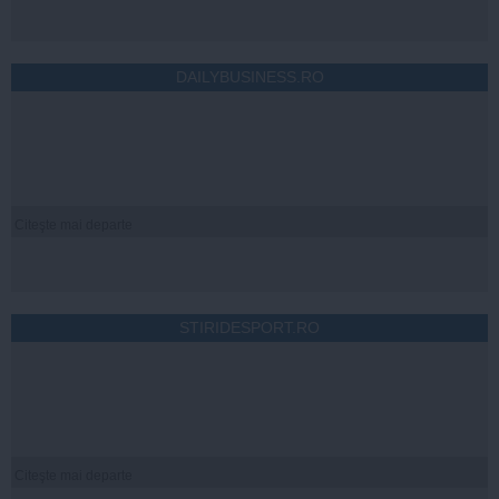
DAILYBUSINESS.RO
Citeşte mai departe
STIRIDESPORT.RO
Citeşte mai departe