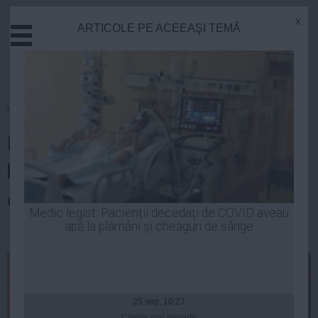
x
ARTICOLE PE ACEEAŞI TEMĂ
Actual
Economie
Justitie
Externe
Homepage
»
Actual
Educatie
Lucian Mândruță, postare
Sanatate
Stiinta
halucinantă: care este diferența
Tehnologie
dintre români şi occidentali
Cultura
Medic legist: Pacienţii decedaţi de COVID aveau
apă la plămâni şi cheaguri de sânge
Mediu
Luiza Popa
| 16 apr, 09:04
Life
Politica
Guvern
25 sep, 10:27
Citeşte mai departe