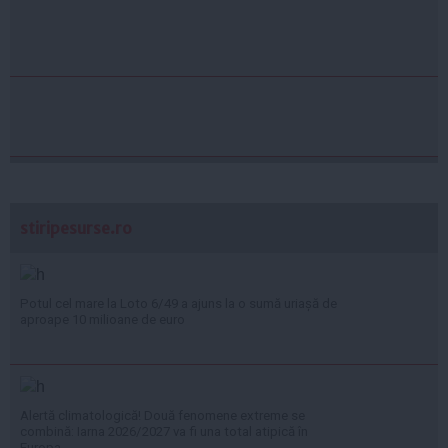
stiripesurse.ro
Potul cel mare la Loto 6/49 a ajuns la o sumă uriașă de
aproape 10 milioane de euro
Alertă climatologică! Două fenomene extreme se
combină: Iarna 2026/2027 va fi una total atipică în
Europa