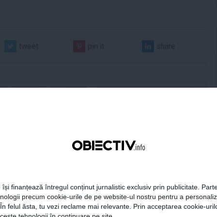
tweet
pin it
share
Centralele pe cărbune
Zelenski a ajuns în Serbia, în
 necesitate în situația
prima sa vizită în acest stat
ță majoră a țării
aliat tradițional al Rusiei după
re
2022
 își finanțează întregul conținut jurnalistic exclusiv prin publicitate. Parte
hnologii precum cookie-urile de pe website-ul nostru pentru a personali
 În felul ăsta, tu vezi reclame mai relevante. Prin acceptarea cookie-urilo
ceste tehnologii în continuare pe site.