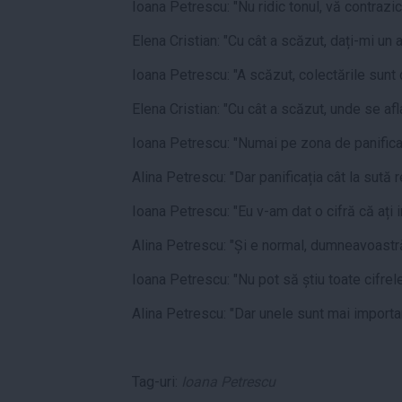
Ioana Petrescu: "Nu ridic tonul, vă contrazic
Elena Cristian: "Cu cât a scăzut, dați-mi un 
Ioana Petrescu: "A scăzut, colectările sunt c
Elena Cristian: "Cu cât a scăzut, unde se afl
Ioana Petrescu: "Numai pe zona de panificaț
Alina Petrescu: "Dar panificația cât la sută r
Ioana Petrescu: "Eu v-am dat o cifră că ați 
Alina Petrescu: "Și e normal, dumneavoastră
Ioana Petrescu: "Nu pot să știu toate cifrel
Alina Petrescu: "Dar unele sunt mai importan
Tag-uri:
Ioana Petrescu