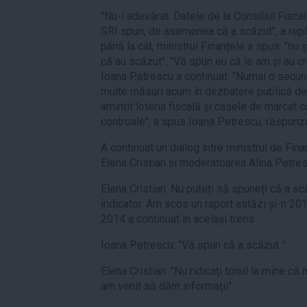
"Nu-i adevărat. Datele de la Consiliul Fisca
SRI spun, de asemenea că a scăzut", a repl
până la cât, ministrul Finanțele a spus: "nu 
că au scăzut". "Vă spun eu că le am și au cre
Ioana Petrescu a continuat: "Numai o secu
multe măsuri acum în dezbatere publică de 
amintit loteria fiscală și casele de marcat cu
controale", a spus Ioana Petrescu, răspunzâ
A continuat un dialog între ministrul de Fina
Elena Cristian și moderatoarea Alina Petres
Elena Cristian: Nu puteți să spuneți că a s
indicator. Am scos un raport astăzi și-n 2013
2014 a continuat în același trens
Ioana Petrescu: "Vă spun că a scăzut.."
Elena Cristian: "Nu ridicați tonul la mine că 
am venit să dăm informații".