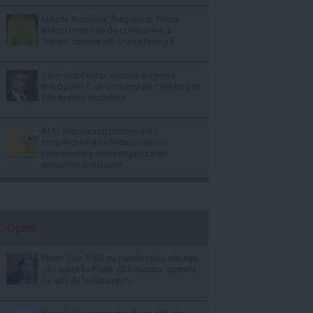
MApN: România, Bulgaria și Turcia
extind misiunile de combatere a
minelor marine din Marea Neagră
Sorin Grindeanu, despre alegerile
anticipate: E un scenariu pe care nu pot
să-l exclud niciodată
AUR demarează procesul de
suspendare a lui Nicușor Dan și
procedurile pentru organizarea
alegerilor anticipate
Opinii
Florin Cîţu: PSD nu pierde nicio situaţie
să-i arate lui Putin că îi susţine agenda
de aici de la Bucureşti