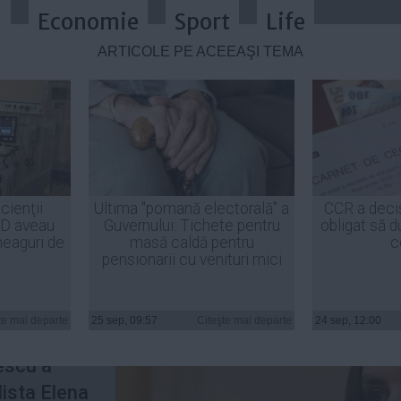
a
Economie
Sport
Life
ARTICOLE PE ACEEAŞI TEMĂ
l la TV pe tema evaziunii fiscale
cienţii
Ultima "pomană electorală" a
CCR a deci
ID aveau
Guvernului: Tichete pentru
obligat să d
heaguri de
masă caldă pentru
c
pensionarii cu venituri mici
 și tonuri
tenei 3,
te mai departe
25 sep, 09:57
Citeşte mai departe
24 sep, 12:00
i fiscale.
escu a
lista Elena