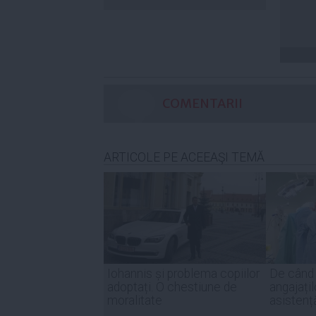
COMENTARII
ARTICOLE PE ACEEAŞI TEMĂ
Iohannis și problema copiilor
De când 
adoptați. O chestiune de
angajațil
moralitate
asistenț