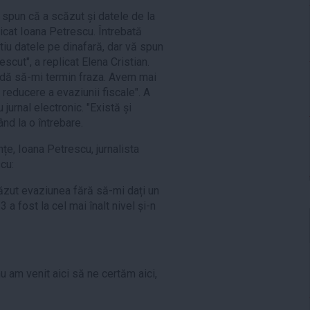
l spun că a scăzut și datele de la
icat Ioana Petrescu. Întrebată
știu datele pe dinafară, dar vă spun
scut", a replicat Elena Cristian.
ndă să-mi termin fraza. Avem mai
reducere a evaziunii fiscale". A
 jurnal electronic. "Există și
nd la o întrebare.
nțe, Ioana Petrescu, jurnalista
cu:
căzut evaziunea fără să-mi dați un
 a fost la cel mai înalt nivel și-n
nu am venit aici să ne certăm aici,