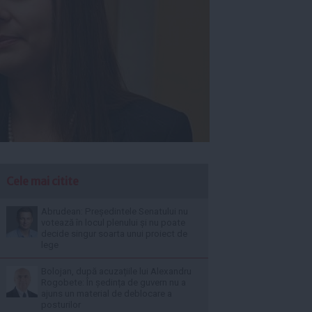
Cele mai citite
Abrudean: Președintele Senatului nu
votează în locul plenului și nu poate
decide singur soarta unui proiect de
lege
Bolojan, după acuzațiile lui Alexandru
Rogobete: În ședința de guvern nu a
ajuns un material de deblocare a
posturilor