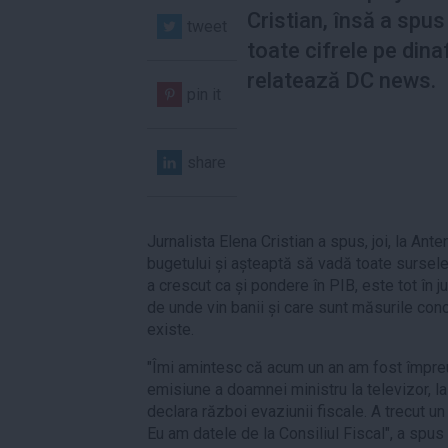
Cristian, însă a spus
tweet
toate cifrele pe dina
relatează DC news.
pin it
share
Jurnalista Elena Cristian a spus, joi, la Ant
bugetului și așteaptă să vadă toate sursele
a crescut ca și pondere în PIB, este tot în
de unde vin banii și care sunt măsurile co
existe.
"Îmi amintesc că acum un an am fost împre
emisiune a doamnei ministru la televizor, l
declara război evaziunii fiscale. A trecut un
Eu am datele de la Consiliul Fiscal", a spus 