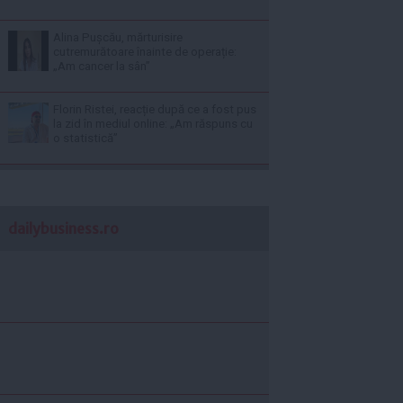
Alina Pușcău, mărturisire
cutremurătoare înainte de operație:
„Am cancer la sân”
Florin Ristei, reacție după ce a fost pus
la zid în mediul online: „Am răspuns cu
o statistică”
dailybusiness.ro