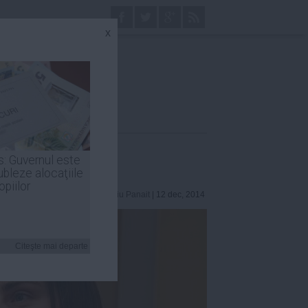
x
s: Guvernul este
ubleze alocaţiile
opiilor
Laurentiu Panait
| 12 dec, 2014
Citeşte mai departe