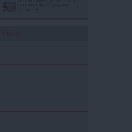
Consiliul Concurenţei: Doar 40% din
calea ferată din România este
electrificată
b365.ro