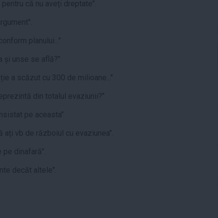
 pentru că nu aveți dreptate".
argument".
onform planului..."
a și unse se află?"
ie a scăzut cu 300 de milioane..."
eprezintă din totalul evaziunii?"
insistat pe aceasta"
 ați vb de războiul cu evaziunea".
e pe dinafară".
te decăt altele".