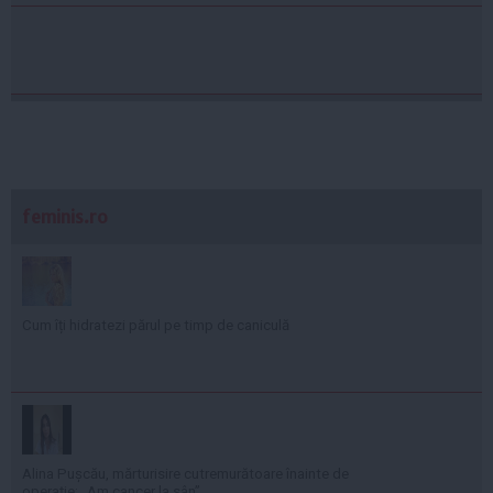
feminis.ro
Cum îți hidratezi părul pe timp de caniculă
Alina Pușcău, mărturisire cutremurătoare înainte de
operație: „Am cancer la sân”