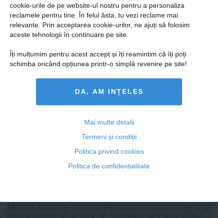
Ministrul Cazanciuc a transmis președintelui
cookie-urile de pe website-ul nostru pentru a personaliza
propunerea de numire a lui Horodniceanu la șefia
reclamele pentru tine. În felul ăsta, tu vezi reclame mai
DIICOT
relevante. Prin acceptarea cookie-urilor, ne ajuți să folosim
aceste tehnologii în continuare pe site.
Îți mulțumim pentru acest accept și îți reamintim că îți poți
schimba oricând opțiunea printr-o simplă revenire pe site!
06 mai, 14:15
Citeşte mai departe
DA, AM INȚELES
Mai multe detalii
Termeni și condiții
Politica privind cookies
Politica de confidențialitate
Monica Macovei: Am fost întrebată dacă aş accepta să
devin ministru al Justiţiei în Bulgaria şi am spus «Da»