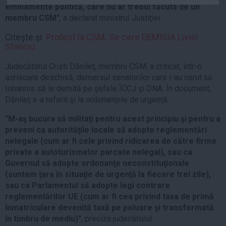
eminamente politică, care nu ar trebui făcută de un
Auto
membru CSM"
, a declarat ministrul Justiţiei.
Sport
Citeşte şi:
Protest la CSM. Se cere DEMISIA Liviei
Handbal
Stanciu
Box
Judecătorul Cristi Dănileţ, membru CSM, a criticat, într-o
Baschet
scrisoare deschisă, demersul senatorilor care i-au cerut lui
Iohannis să le demită pe şefele ÎCCJ şi DNA. În document,
Tenis
Dănileţ s-a referit şi la ordonanţele de urgenţă.
Alte sporturi
"M-aş bucura să militaţi pentru acest principiu şi pentru a
Life
preveni ca autorităţile locale să adopte reglementări
Funny
nelegale (cum ar fi cele privind ridicarea de către firme
private a autoturismelor parcate nelegal), sau ca
Travel
Guvernul să adopte ordonanţe neconstituţionale
Stil de viata
(suntem ţara în situaţie de urgenţă la fiecare trei zile),
sau ca Parlamentul să adopte legi contrare
reglementărilor UE (cum ar fi cea privind taxa de primă
înmatriculare devenită taxă pe poluare şi transformată
în timbru de mediu)"
, preciza judecătorul.