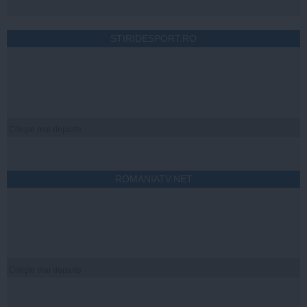
STIRIDESPORT.RO
Citeşte mai departe
ROMANIATV.NET
Citeşte mai departe