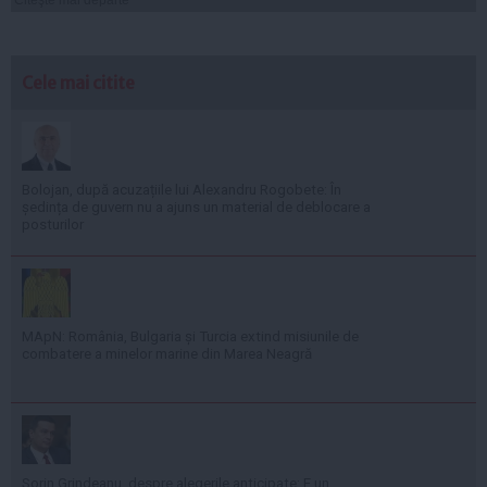
Citeşte mai departe
Cele mai citite
Bolojan, după acuzațiile lui Alexandru Rogobete: În
ședința de guvern nu a ajuns un material de deblocare a
posturilor
MApN: România, Bulgaria și Turcia extind misiunile de
combatere a minelor marine din Marea Neagră
Sorin Grindeanu, despre alegerile anticipate: E un