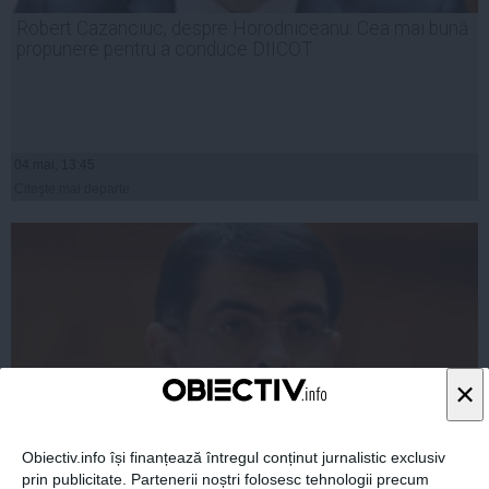
Robert Cazanciuc, despre Horodniceanu: Cea mai bună
propunere pentru a conduce DIICOT
04 mai, 13:45
Citeşte mai departe
×
Obiectiv.info își finanțează întregul conținut jurnalistic exclusiv
prin publicitate. Partenerii noștri folosesc tehnologii precum