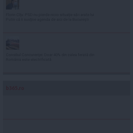
Florin Cîţu: PSD nu pierde nicio situaţie să-i arate lui
Putin că îi susţine agenda de aici de la Bucureşti
Consiliul Concurenţei: Doar 40% din calea ferată din
România este electrificată
b365.ro