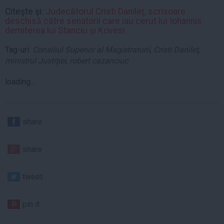
Citeşte şi:
Judecătorul Cristi Danileț, scrisoare
deschisă către senatorii care iau cerut lui Iohannis
demiterea lui Stanciu și Kovesi
Tag-uri:
Consiliul Superior al Magistraturii
,
Cristi Danileț
,
ministrul Justiţiei
,
robert cazanciuc
loading...
share
share
tweet
pin it