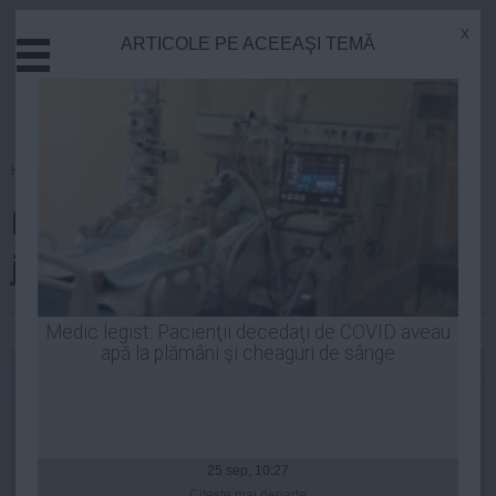
x
ARTICOLE PE ACEEAŞI TEMĂ
Actual
Economie
Justitie
Externe
Homepage
»
Actual
Educatie
Ministrul Justiţiei, ATAC la
Sanatate
Stiinta
judecătorul Cristi Dănileţ
Tehnologie
Cultura
Robert Georgescu
| 02 iun, 13:25
Medic legist: Pacienţii decedaţi de COVID aveau
apă la plămâni şi cheaguri de sânge
Mediu
Life
Politica
Guvern
25 sep, 10:27
Citeşte mai departe