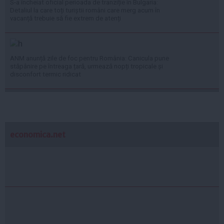
S-a încheiat oficial perioada de tranziție în Bulgaria:
Detaliul la care toți turiștii români care merg acum în
vacanță trebuie să fie extrem de atenți
ANM anunță zile de foc pentru România: Canicula pune
stăpânire pe întreaga țară, urmează nopți tropicale și
disconfort termic ridicat
economica.net