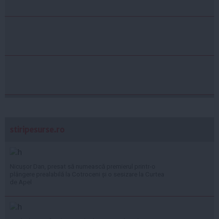
stiripesurse.ro
Nicușor Dan, presat să numească premierul printr-o
plângere prealabilă la Cotroceni și o sesizare la Curtea
de Apel