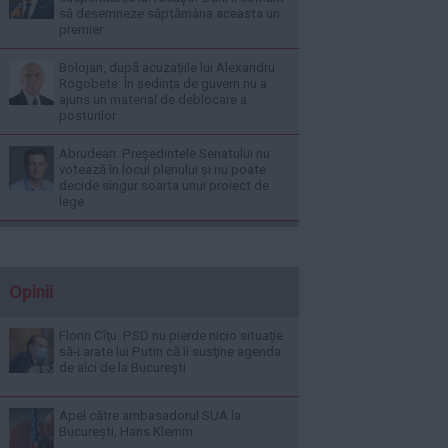
să desemneze săptămâna aceasta un
premier
Bolojan, după acuzațiile lui Alexandru
Rogobete: În ședința de guvern nu a
ajuns un material de deblocare a
posturilor
Abrudean: Președintele Senatului nu
votează în locul plenului și nu poate
decide singur soarta unui proiect de
lege
Opinii
Florin Cîţu: PSD nu pierde nicio situaţie
să-i arate lui Putin că îi susţine agenda
de aici de la Bucureşti
Apel către ambasadorul SUA la
București, Hans Klemm