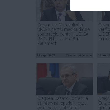
Cazanciuc: Nu legalizăm
Cazan
ŞPAGA pentru medici, dar se
verifi
poate reglementa în LEGEA
LIDER
PACIENTULUI aflată în
la ind
Parlament
09 sep, 18:05
Citeşte mai departe
12 aug, 
Dragnea: Cazanciuc trebuia
Dragn
să intervină repede în cazul
Eu zic
celor șapte violatori din
gândur