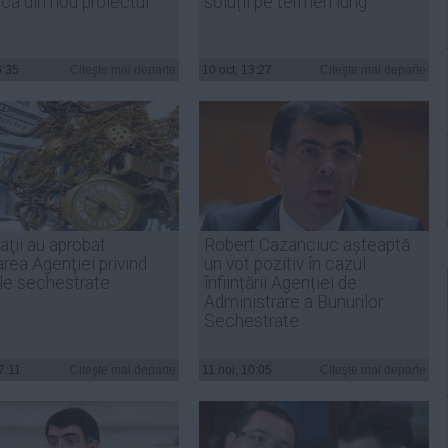
ca din nou proiectul
soluții pe termen lung
6:35
Citeşte mai departe
10 oct, 13:27
Citeşte mai departe
ţii au aprobat
Robert Cazanciuc așteaptă
ţarea Agenţiei privind
un vot pozitiv în cazul
ile sechestrate
înființării Agenției de
Administrare a Bunurilor
Sechestrate
7:11
Citeşte mai departe
11 noi, 10:05
Citeşte mai departe