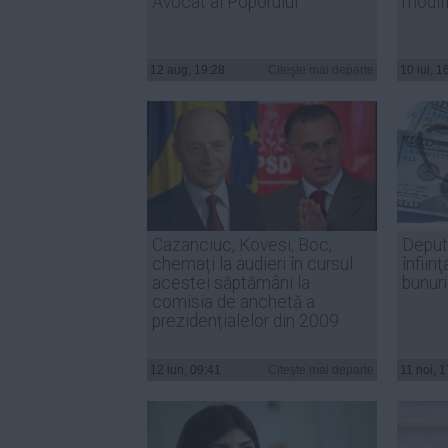
Avocat al Poporului
modifi
12 aug, 19:28
Citeşte mai departe
10 iul, 1
Cazanciuc, Kovesi, Boc,
Deputa
chemați la audieri în cursul
înfiin
acestei săptămâni la
bunur
comisia de anchetă a
prezidențialelor din 2009
12 iun, 09:41
Citeşte mai departe
11 noi, 1