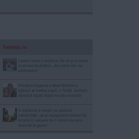
feminis.ro
Laura Cosoi a explicat de ce și-a numit
a cincea fiică Nina. „Am știut că i se
potrivește”
Prinţesa Eugenie a Marii Britanii a
născut al treilea copil, o fetiţă: Suntem
absolut topiţi după micuţa noastră
O italiancă a reuşit, cu ajutorul
salubrităţii, să-şi recupereze biletul de
loterie în valoare de 1 milion de euro
aruncat la gunoi