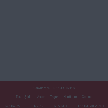
Copyright ©2013 OBIECTIV.info
Toate Ştirile
Autori
Taguri
Hartă site
Contact
NOOBZ.ro
B365.RO
RTV.NET
ECONOMICA.NET