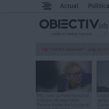
Actual
Politic
Tag: "robert cazanciuc" - pag. (1 / 5)
PNL cere ca Parlamentul să
Legea 
o revoce de urgenţă pe
adopt
Renate Weber din funcţia de
Cazan