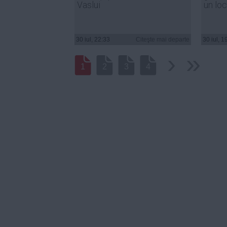
Vaslui
un loc
30 iul, 22:33
Citeşte mai departe
30 iul, 1
›
››
1
2
3
4