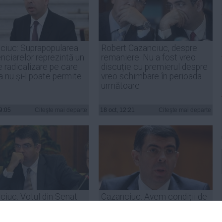
ciuc: Suprapopularea
Robert Cazanciuc, despre
nciarelor reprezintă un
remaniere: Nu a fost vreo
e radicalizare pe care
discuție cu premierul despre
 nu şi-l poate permite
vreo schimbare în perioada
următoare
19:05
Citeşte mai departe
18 oct, 12:21
Citeşte mai departe
ciuc: Votul din Senat
Cazanciuc: Avem condiții de
d Agenţia Bunurilor
detenție care de multe ori
strate, împotriva
pot să semene cu un lagăr