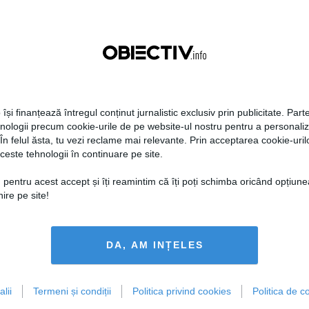
eselor României
de concentrare
23:51
Citeşte mai departe
13 oct, 23:36
Citeşte mai departe
 își finanțează întregul conținut jurnalistic exclusiv prin publicitate. Parte
hnologii precum cookie-urile de pe website-ul nostru pentru a personali
 În felul ăsta, tu vezi reclame mai relevante. Prin acceptarea cookie-urilo
ceste tehnologii în continuare pe site.
 sesizat Inspecţia
Cazanciuc, despre statutul
 pentru acest accept și îți reamintim că îți poți schimba oricând opțiune
ară în cazul "scriitorilor"
juridic al refugiaților: Situația
ire pe site!
chisori
este una excepțională și
trebuie tratată ca atare
DA, AM INȚELES
20:15
Citeşte mai departe
15 sep, 11:21
Citeşte mai departe
lii
Termeni și condiții
Politica privind cookies
Politica de co