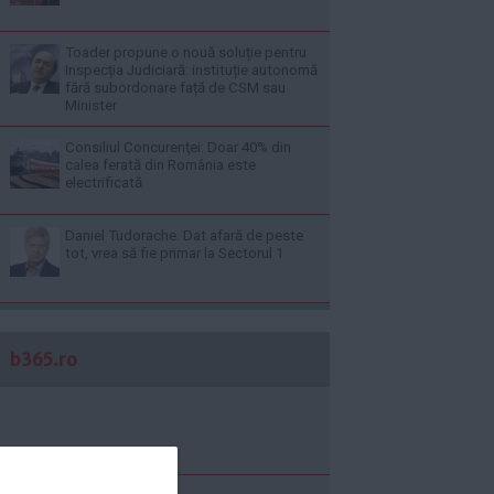
Toader propune o nouă soluție pentru
Inspecția Judiciară: instituție autonomă
fără subordonare față de CSM sau
Minister
Consiliul Concurenţei: Doar 40% din
calea ferată din România este
electrificată
Daniel Tudorache. Dat afară de peste
tot, vrea să fie primar la Sectorul 1
b365.ro