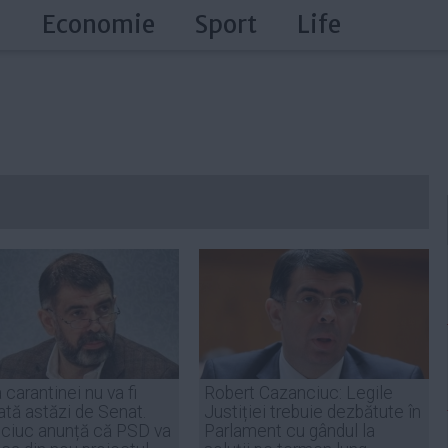
a
Economie
Sport
Life
carantinei nu va fi
Robert Cazanciuc: Legile
ată astăzi de Senat.
Justiției trebuie dezbătute în
ciuc anunță că PSD va
Parlament cu gândul la