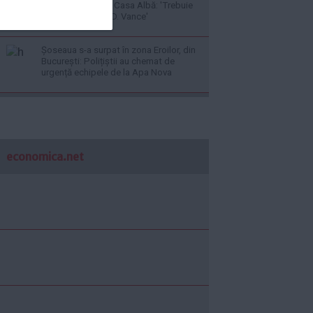
succesorul său la Casa Albă: 'Trebuie
să îl alegem pe J.D. Vance'
Șoseaua s-a surpat în zona Eroilor, din
București: Polițiștii au chemat de
urgență echipele de la Apa Nova
economica.net