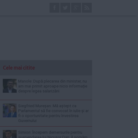
Cele mai citite
Manole: După plecarea din minister, nu
am mai primit aproape nicio informație
despre legea salarizării
Siegfried Mureșan: Mă aștept ca
Parlamentul să fie convocat în iulie și ar
fi o oportunitate pentru învestirea
Guvernului
Simion: Începem demersurile pentru
suspendarea lui Nicușor Dan; îl somăm