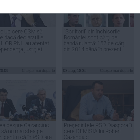
ciuc cere CSM să
"Scriitorii” din închisorile
ce dacă declaraţiile
României scot cărţi pe
ILOR PNL au atentat
bandă rulantă: 157 de cărți
ependenţa justiţiei
din 2014 până în prezent
20:09
Citeşte mai departe
03 aug, 18:35
Citeşte mai departe
ea despre Cazanciuc:
Preşedintele PSD Diaspora îi
 să nu mai stea pe
cere DEMISIA lui Robert
i pentru că în PSD are
Cazanciuc