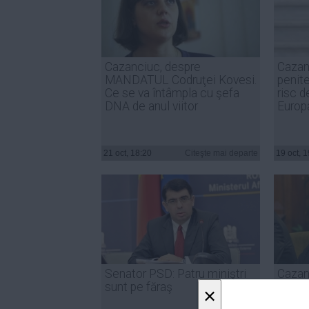
Cazanciuc, despre
Cazan
MANDATUL Codruţei Kovesi.
penite
Ce se va întâmpla cu şefa
risc d
DNA de anul viitor
Europa
21 oct, 18:20
Citeşte mai departe
19 oct, 
Senator PSD: Patru miniştri
Cazan
sunt pe făraş
privin
×
Seche