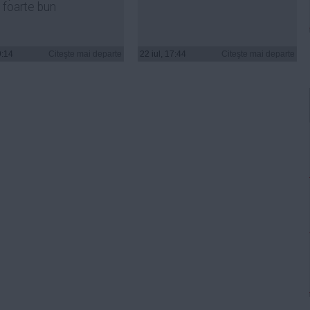
 foarte bun
9:14
Citeşte mai departe
22 iul, 17:44
Citeşte mai departe