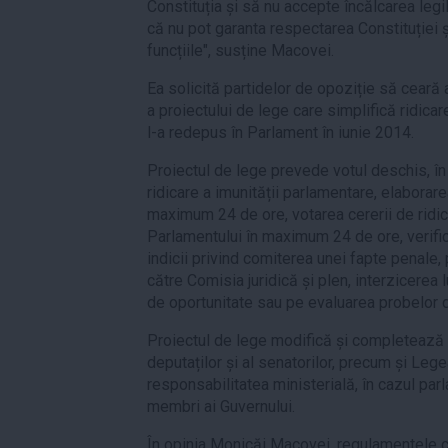
Constituția și să nu accepte încălcarea legi
că nu pot garanta respectarea Constituției
funcțiile", susține Macovei.
Ea solicită partidelor de opoziție să ceară
a proiectului de lege care simplifică ridicar
l-a redepus în Parlament în iunie 2014.
Proiectul de lege prevede votul deschis, în 
ridicare a imunității parlamentare, elaborare
maximum 24 de ore, votarea cererii de ridic
Parlamentului în maximum 24 de ore, verific
indicii privind comiterea unei fapte penale, 
către Comisia juridică și plen, interzicerea 
de oportunitate sau pe evaluarea probelor d
Proiectul de lege modifică și completează 
deputaților și al senatorilor, precum și Leg
responsabilitatea ministerială, în cazul parla
membri ai Guvernului.
În opinia Monicăi Macovei, regulamentele 