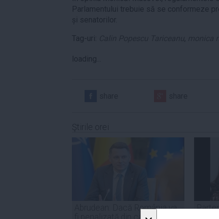
Parlamentului trebuie să se conformeze prev
și senatorilor.
Tag-uri:
Calin Popescu Tariceanu
,
monica 
loading...
share
share
Ştirile orei
Abrudean: Dacă România va
Parten
fi penalizată din cauza
Nicuşo