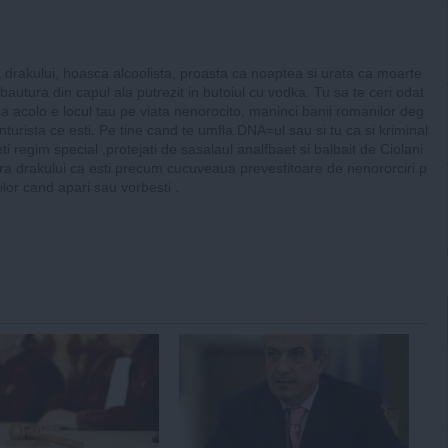
a drakului, hoasca alcoolista, proasta ca noaptea si urata ca moarte
bautura din capul ala putrezit in butoiul cu vodka. Tu sa te ceri odat
ca acolo e locul tau pe viata nenorocito, maninci banii romanilor deg
turista ce esti. Pe tine cand te umfla DNA=ul sau si tu ca si kriminal
veti regim special ,protejati de sasalaul analfbaet si balbait de Ciolani
era drakului ca esti precum cucuveaua prevestitoare de nenororciri p
lor cand apari sau vorbesti .