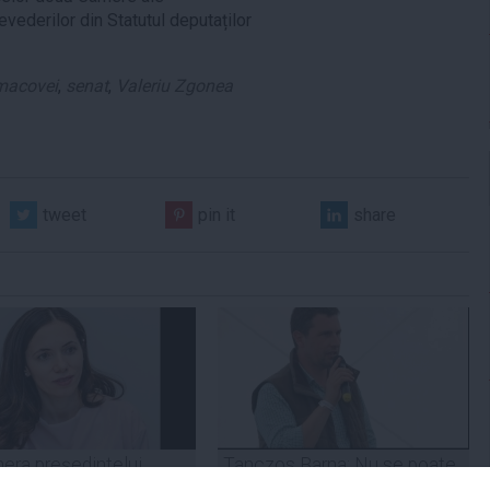
ederilor din Statutul deputaților
macovei
,
senat
,
Valeriu Zgonea
tweet
pin it
share
era preşedintelui
Tanczos Barna: Nu se poate
r Dan îşi publică
exclude nicio variantă în