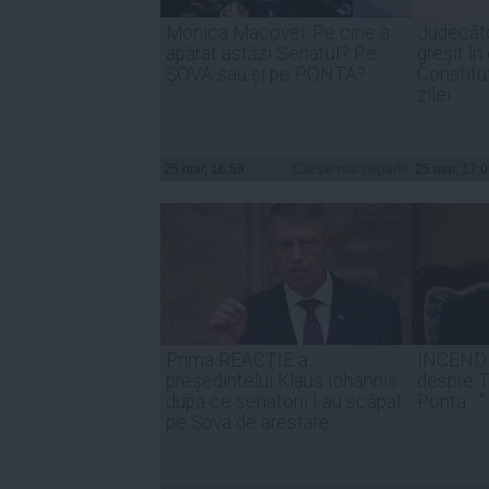
Monica Macovei: Pe cine a
Judecăto
apărat astăzi Senatul? Pe
greşit în
ŞOVA sau și pe PONTA?
Constitu
zilei
25 mar, 16:59
Citeşte mai departe
25 mar, 17:
Prima REACŢIE a
INCENDI
preşedintelui Klaus Iohannis
despre Tă
după ce senatorii l-au scăpat
Ponta ..."
pe Şova de arestare