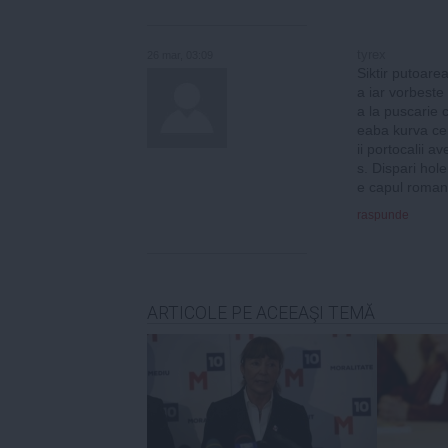
tyrex
26 mar, 03:09
Siktir putoare
a iar vorbeste 
a la puscarie 
eaba kurva cen
ii portocalii a
s. Dispari hol
e capul romani
raspunde
ARTICOLE PE ACEEAŞI TEMĂ