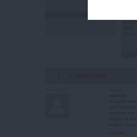
Citeşte mai departe
Laura
și-a n
Nina. 
potriv
2
COMENTARII
marika
30 mar, 10:06
macovei
iar apare distr
ana "cheile"pri
mensele averi 
Regret ca destu
propria-i exist
raspunde