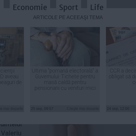
a
Economie
Sport
Life
ARTICOLE PE ACEEAŞI TEMĂ
t demisia lui Tăriceanu și Zgonea
cienţii
Ultima "pomană electorală" a
CCR a deci
ID aveau
Guvernului: Tichete pentru
obligat să d
heaguri de
masă caldă pentru
c
pensionarii cu venituri mici
icită
i
te mai departe
25 sep, 09:57
Citeşte mai departe
24 sep, 12:00
escu-
dintelui
 Valeriu