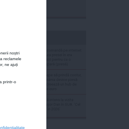
stiripesurse.ro
VIDEO Cenzură la comandă pe internet:
nerii noștri
Cum se închide gura presei în era
za reclamele
digitală. Prețul plătit pentru ca o
investigație să dispară (presă)
r, ne ajuți
Un colos auto începe să prindă contur,
iar fabrica din România devine piesă-
a printr-o
cheie: Tranzacția creează un hub de
220 de milioane de euro
SURSE Se lucrează intens la vizita
președintelui Nicușor Dan în SUA: 'Cel
mai probabil, va fi în 2026'
nfidențialitate