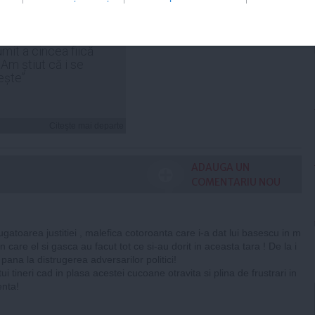
 Cosoi a explicat de ce
umit a cincea fiică
„Am știut că i se
ește”
Citeşte mai departe
ADAUGA UN
COMENTARIU NOU
ugatoarea justitiei , malefica cotoroanta care i-a dat lui basescu in m
n care el si gasca au facut tot ce si-au dorit in aceasta tara ! De la i
pana la distrugerea adversarilor politici!
i tineri cad in plasa acestei cucoane otravita si plina de frustrari in
enta!