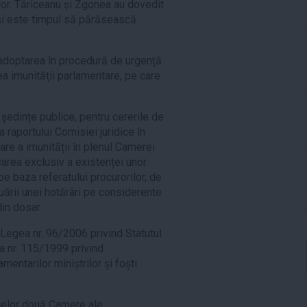
lor. Tăriceanu și Zgonea au dovedit
 și este timpul să părăsească
 adoptarea în procedură de urgență
ea imunității parlamentare, pe care
ședințe publice, pentru cererile de
a raportului Comisiei juridice în
are a imunității în plenul Camerei
area exclusiv a existenței unor
pe baza referatului procurorilor, de
luării unei hotărâri pe considerente
in dosar.
Legea nr. 96/2006 privind Statutul
ea nr. 115/1999 privind
mentarilor miniștrilor și foști
celor două Camere ale