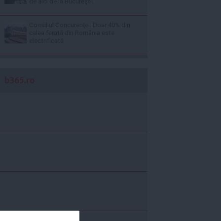
de aici de la Bucureşti
Consiliul Concurenţei: Doar 40% din
calea ferată din România este
electrificată
b365.ro