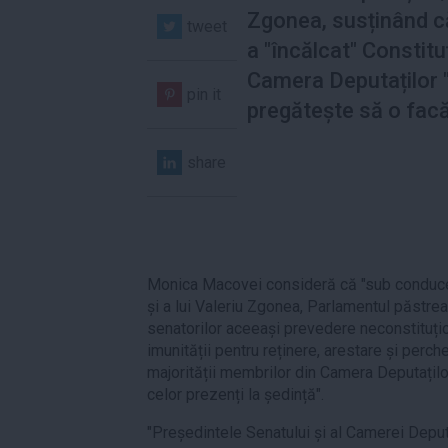
Zgonea, susținând c
tweet
a "încălcat" Constituț
Camera Deputaților 
pin it
pregătește să o facă
share
Monica Macovei consideră că "sub conduce
și a lui Valeriu Zgonea, Parlamentul păstreaz
senatorilor aceeași prevedere neconstituțio
imunității pentru reținere, arestare și perch
majorității membrilor din Camera Deputațilo
celor prezenți la ședință".
"Președintele Senatului și al Camerei Deput