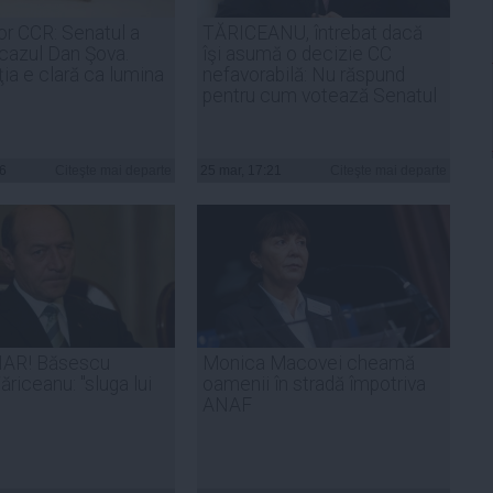
r CCR: Senatul a
TĂRICEANU, întrebat dacă
 cazul Dan Şova.
îşi asumă o decizie CC
ţia e clară ca lumina
nefavorabilă: Nu răspund
pentru cum votează Senatul
06
Citeşte mai departe
25 mar, 17:21
Citeşte mai departe
AR! Băsescu
Monica Macovei cheamă
riceanu: "sluga lui
oamenii în stradă împotriva
ANAF