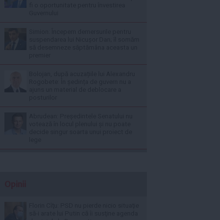
fi o oportunitate pentru învestirea
Guvernului
Simion: Începem demersurile pentru
suspendarea lui Nicușor Dan; îl somăm
să desemneze săptămâna aceasta un
premier
Bolojan, după acuzațiile lui Alexandru
Rogobete: În ședința de guvern nu a
ajuns un material de deblocare a
posturilor
Abrudean: Președintele Senatului nu
votează în locul plenului și nu poate
decide singur soarta unui proiect de
lege
Opinii
Florin Cîţu: PSD nu pierde nicio situaţie
să-i arate lui Putin că îi susţine agenda