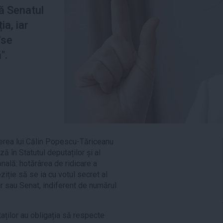
ă Senatul
ia, iar
"se
".
rea lui Călin Popescu-Tăriceanu
ă în Statutul deputaților și al
nală: hotărârea de ridicare a
eziție să se ia cu votul secret al
r sau Senat, indiferent de numărul
aților au obligația să respecte