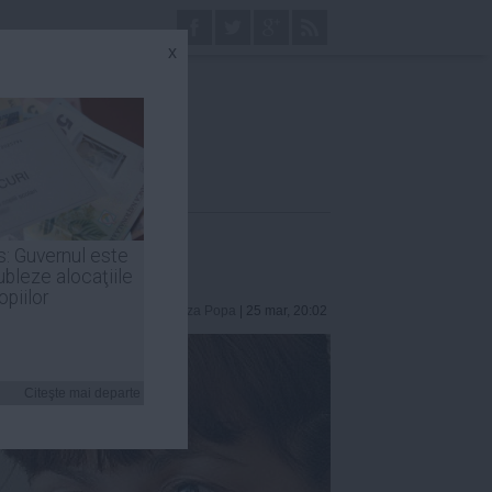
x
s: Guvernul este
ubleze alocaţiile
opiilor
Luiza Popa
| 25 mar, 20:02
Citeşte mai departe