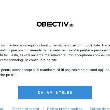
aţiile de avere şi de
formarea guvernului; probabil
ese
în două săptămâni o să avem
rezultate
18:49
Citeşte mai departe
05 aug, 18:46
Citeşte mai departe
DAILYBUSINESS.RO
STIRIDESPORT.RO
 își finanțează întregul conținut jurnalistic exclusiv prin publicitate. Parte
hnologii precum cookie-urile de pe website-ul nostru pentru a personali
 În felul ăsta, tu vezi reclame mai relevante. Prin acceptarea cookie-urilo
ceste tehnologii în continuare pe site.
Citeşte mai departe
Citeşte mai departe
 pentru acest accept și îți reamintim că îți poți schimba oricând opțiune
ire pe site!
FEMINIS.RO
DA, AM INȚELES
lii
Termeni și condiții
Politica privind cookies
Politica de co