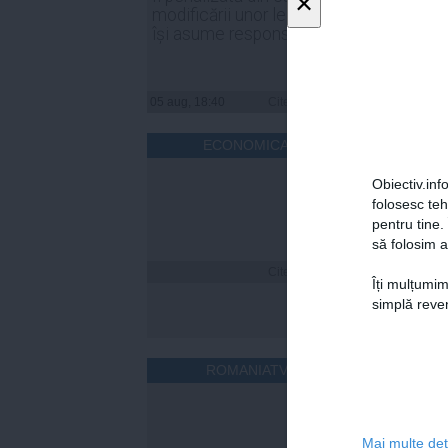
×
modificării unor legi, PSD să
declar
își asume responsabilitatea
inter
05 aug, 18:40
Citeşte mai departe
05 aug, 
ECONOMICA.NET
Obiectiv.info
folosesc te
pentru tine.
să folosim a
Citeşte mai departe
Îți mulțumim
simplă reven
ROMANIATV.NET
Mai multe deta