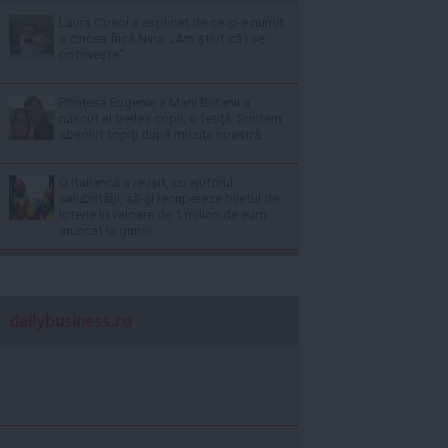
Laura Cosoi a explicat de ce și-a numit
a cincea fiică Nina. „Am știut că i se
potrivește”
Prinţesa Eugenie a Marii Britanii a
născut al treilea copil, o fetiţă: Suntem
absolut topiţi după micuţa noastră
O italiancă a reuşit, cu ajutorul
salubrităţii, să-şi recupereze biletul de
loterie în valoare de 1 milion de euro
aruncat la gunoi
dailybusiness.ro