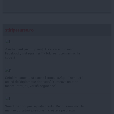
stiripesurse.ro
Avertisment pentru părinți: Elevii care folosesc
Facebook, Instagram și TikTok iau note mai mici la
școală
Șeful Parlamentului iranian îl ironizează pe Trump și îl
acuză de 'diplomație de teatru': 'Urmează un atac
masiv... stați, nu, vor să negocieze'
Se-adună norii peste piața grâului: Recolte mai mici la
marii exportatori, presiune în creștere pe prețuri