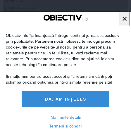
23 apr, 2014
Citeşte mai departe
×
Obiectiv.info își finanțează întregul conținut jurnalistic exclusiv
prin publicitate. Partenerii noștri folosesc tehnologii precum
cookie-urile de pe website-ul nostru pentru a personaliza
reclamele pentru tine. În felul ăsta, tu vezi reclame mai
relevante. Prin acceptarea cookie-urilor, ne ajuți să folosim
aceste tehnologii în continuare pe site.
Îți mulțumim pentru acest accept și îți reamintim că îți poți
schimba oricând opțiunea printr-o simplă revenire pe site!
Pană: Existenţa hărţilor de hazard şi de risc nu
înseamnă că eşti pregătit instant de calamităţi
DA, AM INȚELES
Mai multe detalii
23 apr, 2014
Termeni și condiții
Citeşte mai departe