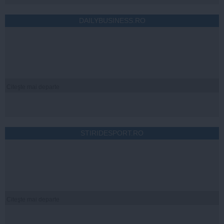
DAILYBUSINESS.RO
Citeşte mai departe
STIRIDESPORT.RO
Citeşte mai departe