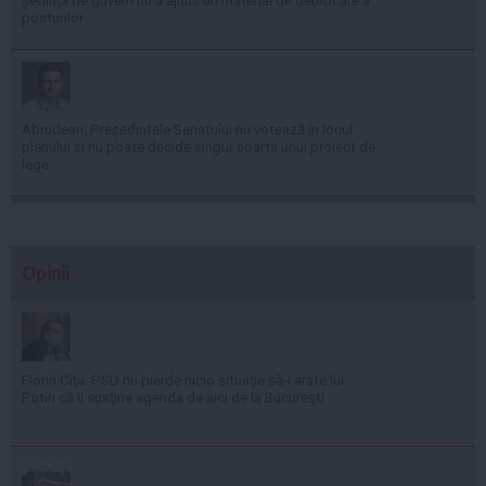
ședința de guvern nu a ajuns un material de deblocare a
posturilor
Abrudean: Președintele Senatului nu votează în locul
plenului și nu poate decide singur soarta unui proiect de
lege
Opinii
Florin Cîţu: PSD nu pierde nicio situaţie să-i arate lui
Putin că îi susţine agenda de aici de la Bucureşti