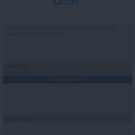
USR: PSD face totul pentru ca România să piardă
miliarde de euro din PNRR
06 aug, 21:16
Citeşte mai departe
ECONOMICA.NET
Citeşte mai departe