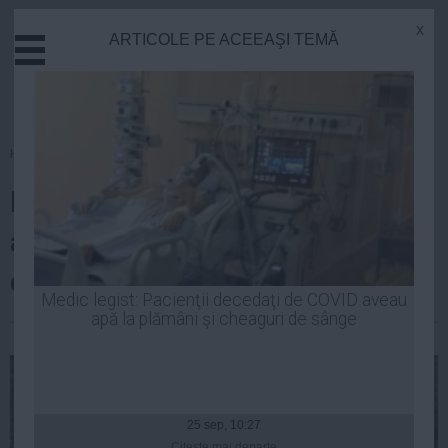
x
ARTICOLE PE ACEEAŞI TEMĂ
Actual
Economie
Justitie
Externe
Homepage
»
Politica
Educatie
Pană spune că Ponta nu i s-a
Sanatate
Stiinta
adresat niciodată cu "fă", doar
Tehnologie
cu "măi"
Cultura
Medic legist: Pacienţii decedaţi de COVID aveau
apă la plămâni şi cheaguri de sânge
Mediu
| 23 apr, 2014
Life
Politica
Guvern
25 sep, 10:27
Citeşte mai departe