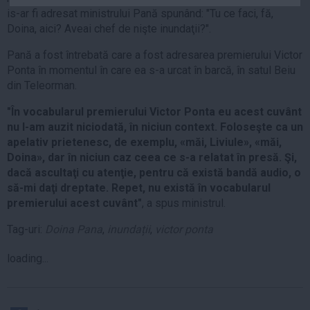
Auto
is-ar fi adresat ministrului Pană spunând: "Tu ce faci, fă,
Doina, aici? Aveai chef de nişte inundaţii?".
Sport
Pană a fost întrebată care a fost adresarea premierului Victor
Handbal
Ponta în momentul în care ea s-a urcat în barcă, în satul Beiu
Box
din Teleorman.
Baschet
"În vocabularul premierului Victor Ponta eu acest cuvânt
Tenis
nu l-am auzit niciodată, în niciun context. Foloseşte ca un
apelativ prietenesc, de exemplu, «măi, Liviule», «măi,
Alte sporturi
Doina», dar în niciun caz ceea ce s-a relatat în presă. Şi,
Life
dacă ascultaţi cu atenţie, pentru că există bandă audio, o
să-mi daţi dreptate. Repet, nu există în vocabularul
Funny
premierului acest cuvânt"
, a spus ministrul.
Travel
Tag-uri:
Doina Pana
,
inundații
,
victor ponta
Stil de viata
loading...