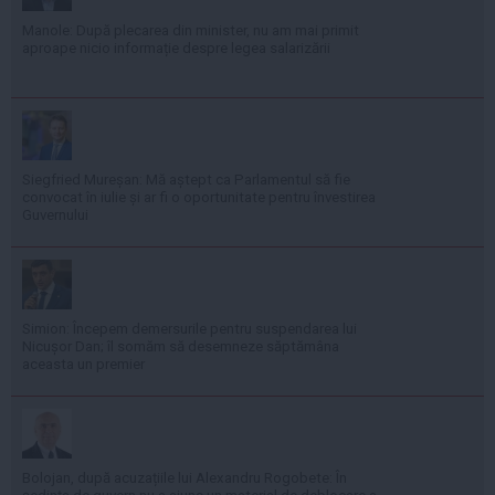
Manole: După plecarea din minister, nu am mai primit
aproape nicio informație despre legea salarizării
Siegfried Mureșan: Mă aștept ca Parlamentul să fie
convocat în iulie și ar fi o oportunitate pentru învestirea
Guvernului
Simion: Începem demersurile pentru suspendarea lui
Nicușor Dan; îl somăm să desemneze săptămâna
aceasta un premier
Bolojan, după acuzațiile lui Alexandru Rogobete: În