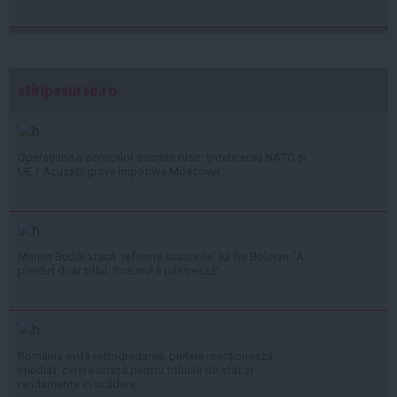
stiripesurse.ro
Operațiune a serviciilor secrete ruse: țintele erau NATO și
UE / Acuzații grave împotriva Moscovei
Marius Budăi atacă 'reforma scaunului' lui Ilie Bolojan: 'A
pierdut doar titlul. Scaunul îl păstrează'
România evită retrogradarea, piețele reacționează
imediat: cerere uriașă pentru titlurile de stat și
randamente în scădere