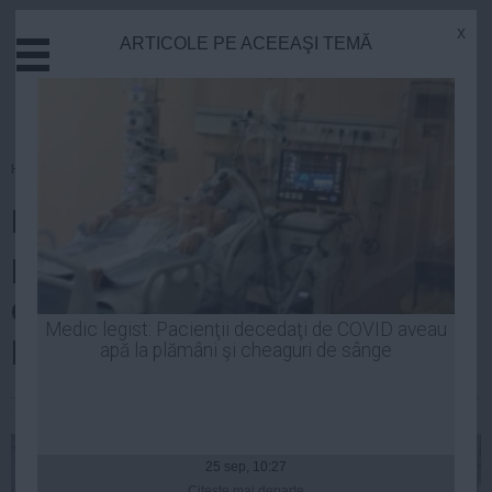
x
ARTICOLE PE ACEEAŞI TEMĂ
Actual
Economie
Justitie
Externe
Homepage
»
ALDE
Educatie
PDL-ul lui Iohnannis ii face hoti
Sanatate
Stiinta
pe studenti si pe cei din
Tehnologie
diaspora, pentru ca au votat pe
Cultura
Medic legist: Pacienţii decedaţi de COVID aveau
liste suplimentare
apă la plămâni şi cheaguri de sânge
Mediu
Life
Luiza Popa
| 05 noi, 2014
Politica
Guvern
25 sep, 10:27
Citeşte mai departe