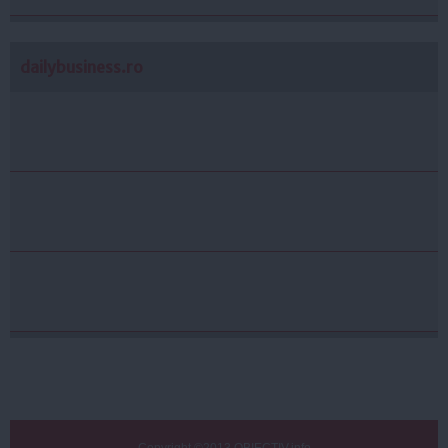
dailybusiness.ro
Copyright ©2013 OBIECTIV.info