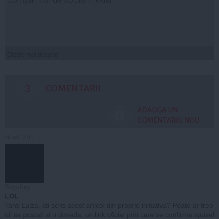
companiilor de social media
Citeşte mai departe
3
COMENTARII
ADAUGA UN
COMENTARIU NOU
06 noi, 2014
Skysfury
LOL
Tanti Luiza, ati scris acest articol din proprie initiativa? Poate ar treb
uii sa postati si o dovada, un link oficial prin care se confirma spusel