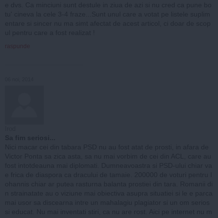
e dvs. Ca minciuni sunt destule in ziua de azi si nu cred ca pune bo
tu' cineva la cele 3-4 fraze...Sunt unul care a votat pe listele suplim
entare si sincer nu ma simt afectat de acest articol, ci doar de scop
ul pentru care a fost realizat !
raspunde
06 noi, 2014
Irod
Sa fim seriosi...
Nici macar cei din tabara PSD nu au fost atat de prosti, in afara de
Victor Ponta sa zica asta, sa nu mai vorbim de cei din ACL, care au
fost intotdeauna mai diplomati. Dumneavoastra si PSD-ului chiar va
e frica de diaspora ca dracului de tamaie. 200000 de voturi pentru I
ohannis chiar ar putea rasturna balanta prostiei din tara. Romanii di
n strainatate au o viziune mai obiectiva asupra situatiei si le e parca
mai usor sa discearna intre un mahalagiu plagiator si un om serios
si educat. Nu mai inventati stiri, ca nu are rost. Aici pe internet nu m