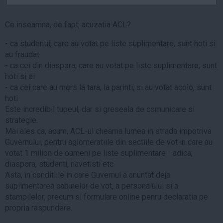
Auto
Sport
Ce inseamna, de fapt, acuzatia ACL?
- ca studentii, care au votat pe liste suplimentare, sunt hoti si
Handbal
au fraudat
Box
- ca cei din diaspora, care au votat pe liste suplimentare, sunt
Baschet
hoti si ei
- ca cei care au mers la tara, la parinti, si au votat acolo, sunt
Tenis
hoti
Alte sporturi
Este incredibil tupeul, dar si greseala de comunicare si
Life
strategie.
Mai ales ca, acum, ACL-ul cheama lumea in strada impotriva
Funny
Guvernului, pentru aglomeratiile din sectiile de vot in care au
votat 1 milion de oameni pe liste suplimentare - adica,
Travel
diaspora, studenti, navetisti etc
Stil de viata
Asta, in conditiile in care Guvernul a anuntat deja
suplimentarea cabinelor de vot, a personalului si a
stampilelor, precum si formulare online penru declaratia pe
propria raspundere.