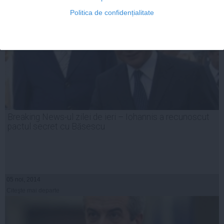
Politica de confidențialitate
Breaking News-ul zilei de ieri – Iohannis a recunoscut
pactul secret cu Băsescu
05 noi, 2014
Citeşte mai departe