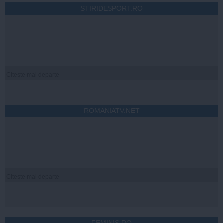
STIRIDESPORT.RO
Citeşte mai departe
ROMANIATV.NET
Citeşte mai departe
FEMINIS.RO