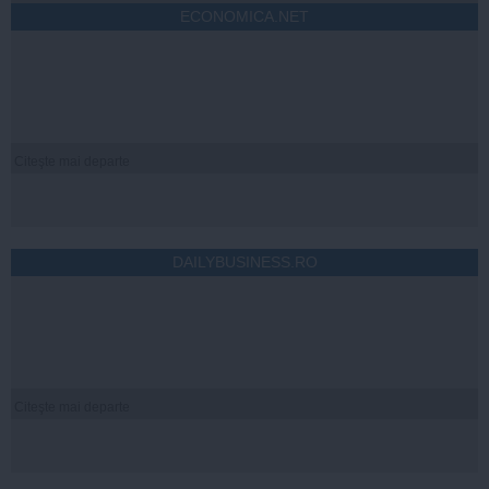
ECONOMICA.NET
Citeşte mai departe
DAILYBUSINESS.RO
Citeşte mai departe