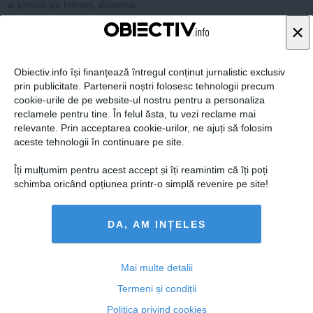
ai prostiti pe nimeni, doamna.
raspunde
×
Obiectiv.info își finanțează întregul conținut jurnalistic exclusiv
06 noi, 2014
prin publicitate. Partenerii noștri folosesc tehnologii precum
cookie-urile de pe website-ul nostru pentru a personaliza
reclamele pentru tine. În felul ăsta, tu vezi reclame mai
relevante. Prin acceptarea cookie-urilor, ne ajuți să folosim
aceste tehnologii în continuare pe site.
mariana
p s e
nu mai le bagati cuvinte in gura deoarece nu pe noi ne/au facut hoti
Îți mulțumim pentru acest accept și îți reamintim că îți poți
pe voi cei ce pupati hoti in fund iar pe cei cinstiti incercati sa/i discre
schimba oricând opțiunea printr-o simplă revenire pe site!
ditati dar nu veti reusi hotilor si mincinosilor a h l
raspunde
DA, AM INȚELES
Mai multe detalii
ARTICOLE PE ACEEAŞI TEMĂ
Termeni și condiții
Politica privind cookies