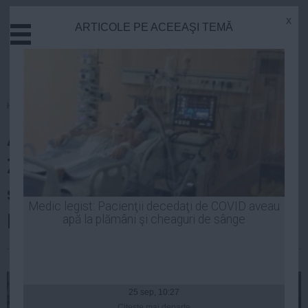
x
ARTICOLE PE ACEEAŞI TEMĂ
Actual
Economie
Justitie
Externe
Homepage
»
Politica
Educatie
Alegeri prezidenţiale 2014. Biro
Sanatate
Stiinta
Zsolt: PCM a decis ca în turul II
Tehnologie
să îl sprijine pe candidatul Klaus
Cultura
Medic legist: Pacienţii decedaţi de COVID aveau
Iohannis
apă la plămâni şi cheaguri de sânge
Mediu
Life
Laurentiu Panait
| 06 noi, 2014
Politica
Guvern
25 sep, 10:27
Citeşte mai departe