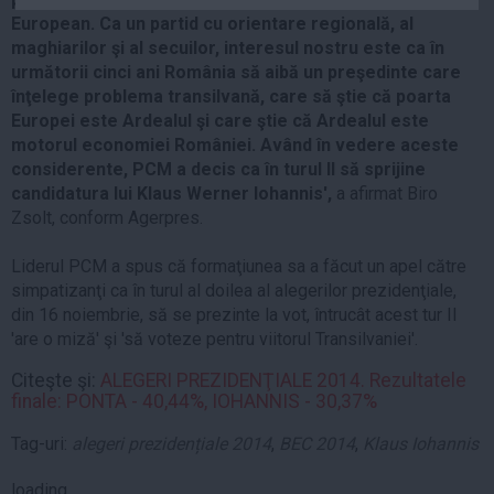
Auto
European. Ca un partid cu orientare regională, al
maghiarilor şi al secuilor, interesul nostru este ca în
Sport
următorii cinci ani România să aibă un preşedinte care
înţelege problema transilvană, care să ştie că poarta
Handbal
Europei este Ardealul şi care ştie că Ardealul este
Box
motorul economiei României. Având în vedere aceste
Baschet
considerente, PCM a decis ca în turul II să sprijine
candidatura lui Klaus Werner Iohannis',
a afirmat Biro
Tenis
Zsolt, conform Agerpres.
Alte sporturi
Life
Liderul PCM a spus că formaţiunea sa a făcut un apel către
simpatizanţi ca în turul al doilea al alegerilor prezidenţiale,
Funny
din 16 noiembrie, să se prezinte la vot, întrucât acest tur II
'are o miză' şi 'să voteze pentru viitorul Transilvaniei'.
Travel
Stil de viata
Citeşte şi:
ALEGERI PREZIDENŢIALE 2014. Rezultatele
finale: PONTA - 40,44%, IOHANNIS - 30,37%
Tag-uri:
alegeri prezidențiale 2014
,
BEC 2014
,
Klaus Iohannis
loading...