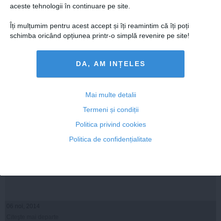
Citeşte mai departe
aceste tehnologii în continuare pe site.
Îți mulțumim pentru acest accept și îți reamintim că îți poți
schimba oricând opțiunea printr-o simplă revenire pe site!
DA, AM INȚELES
Mai multe detalii
Termeni și condiții
Politica privind cookies
Politica de confidențialitate
Apucă Iohannis turul II până să le ia pedeliștii gâtul
liberalilor?
06 noi, 2014
Citeşte mai departe