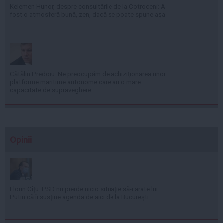
Kelemen Hunor, despre consultările de la Cotroceni: A
fost o atmosferă bună, zen, dacă se poate spune așa
Cătălin Predoiu: Ne preocupăm de achiziționarea unor
platforme maritime autonome care au o mare
capacitate de supraveghere
Opinii
Florin Cîţu: PSD nu pierde nicio situaţie să-i arate lui
Putin că îi susţine agenda de aici de la Bucureşti