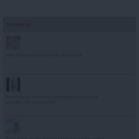
feminis.ro
Cum îți hidratezi părul pe timp de caniculă
Alina Pușcău, mărturisire cutremurătoare înainte de
operație: „Am cancer la sân”
Florin Ristei, reacție după ce a fost pus la zid în mediul