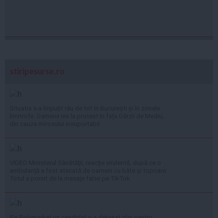
stiripesurse.ro
Situatia s-a împuțit rău de tot în București și în zonele
limitrofe: Oamenii ies la protest în fața Gărzii de Mediu,
din cauza mirosului insuportabil
VIDEO Ministerul Sănătății, reacție virulentă, după ce o
ambulanță a fost atacată de oameni cu bâte și topoare:
Totul a pornit de la mesaje false pe TikTok
Pe Polymarket un candidat s-a detașat clar pentru