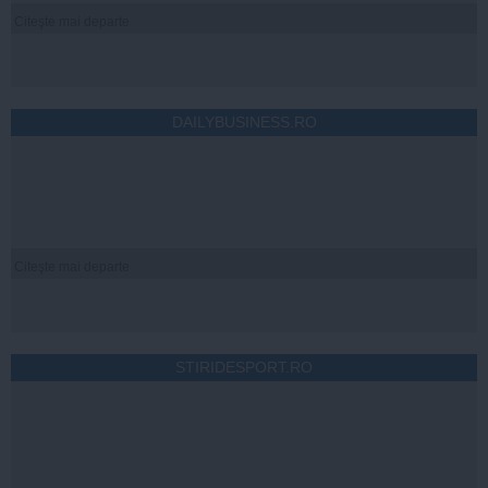
Citeşte mai departe
DAILYBUSINESS.RO
Citeşte mai departe
STIRIDESPORT.RO