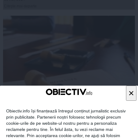
Citeşte mai departe
×
CCR dezbate alte 9 cereri de anulare a primului tur al
alegerilor, printre care şi a Monicăi Macovei
Obiectiv.info își finanțează întregul conținut jurnalistic exclusiv
prin publicitate. Partenerii noștri folosesc tehnologii precum
cookie-urile de pe website-ul nostru pentru a personaliza
reclamele pentru tine. În felul ăsta, tu vezi reclame mai
05 noi, 2014
relevante. Prin acceptarea cookie-urilor, ne ajuți să folosim