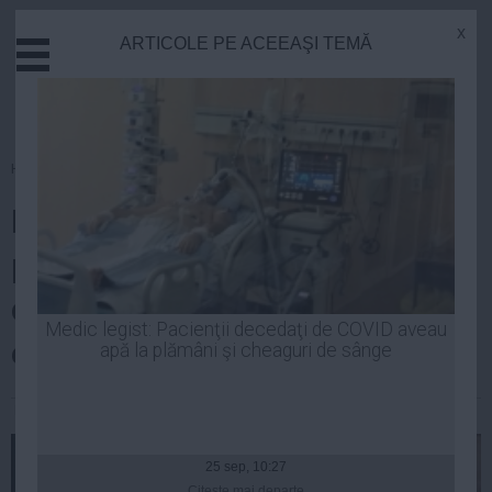
x
ARTICOLE PE ACEEAŞI TEMĂ
Actual
Economie
Justitie
Externe
Homepage
»
Politica
Educatie
Ponta: Oprea va asigura
Sanatate
Stiinta
permanenţa la Guvern în timpul
Tehnologie
campaniei pentru
Cultura
Medic legist: Pacienţii decedaţi de COVID aveau
europarlamentare
apă la plămâni şi cheaguri de sânge
Mediu
Life
Laurentiu Panait
| 24 apr, 2014
Politica
Guvern
25 sep, 10:27
Citeşte mai departe