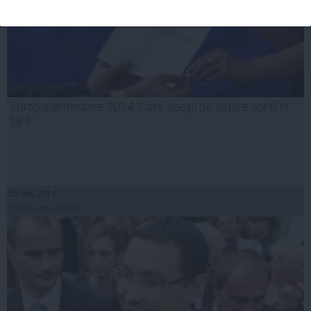
Europarlamentare 2014: Câte secţii de votare vor fi în
ţară
25 apr, 2014
Citeşte mai departe