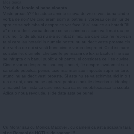
Mos teaca
Vrejul de fasole si baba cloanta...
Veste proastă?? Isi aduce aminte cineva de vre-o vest buna cind e
vorba de noi? De cind eram soim al patriei si vorbeau cei din jur de
spre ce se schimba si despre ce vor face "ăia" sau ce au hotarit "ăi
a" nu era decit vorba despre ce se schimba si cum va fi mai rau pe
ntru noi. Si de atunci nu s-a scimbat nimic, ăia care cica ne reprezin
ta si care iau hotariri in numele nostru nu au decit veste proaste cin
d e vorba de noi si vesti bune cind e vorba despre ei. Cind isi mare
sc salariile, diurnele, cheltuielile pe masini de lux si bauturi fine sau
se infrupta din banul public e ok pentru ei considera ce li se cuvine.
Cind e vorba despre noi sau copii nostri, fie despre invatamint sau
sanatate pubulca, pensii, taxe mai mari sau impozite suplimentare,
atunci nu au decit vesti proaste. Si asta nu se va schimba nici in o s
uta de ani, daca nu se opteaza pentru o solutie descrisa in ideologi
a marxist-leninista cu care incercau sa ne indobitoceasca la scoala.
Adica o noua revolutie, si de data asta pe bune!
Cu Morar sau cu Monica Macovei , cu oameni ca astia scapam tara
si pe Romani de HOTI si de snapani!!!