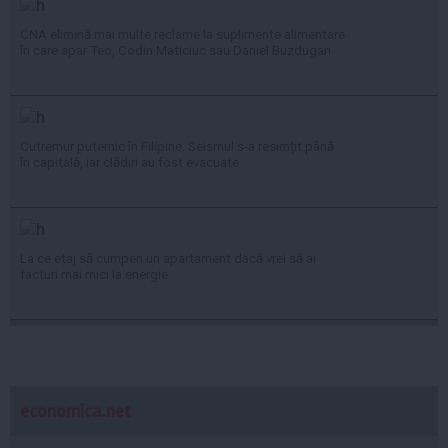
CNA elimină mai multe reclame la suplimente alimentare
în care apar Teo, Codin Maticiuc sau Daniel Buzdugan
Cutremur puternic în Filipine. Seismul s-a resimțit până
în capitală, iar clădiri au fost evacuate
La ce etaj să cumperi un apartament dacă vrei să ai
facturi mai mici la energie
economica.net