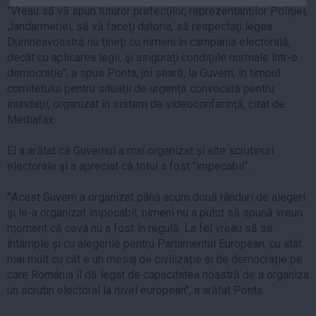
"Vreau să vă spun tuturor prefecţilor, reprezentanţilor Poliţiei,
Auto
Jandarmeriei, să vă faceţi datoria, să respectaţi legea.
Sport
Dumneavoastră nu ţineţi cu nimeni în campania electorală,
decât cu aplicarea legii, şi asiguraţi condiţiile normale într-o
Handbal
democraţie", a spus Ponta, joi seară, la Guvern, în timpul
Box
comitetului pentru situaţii de urgenţă convocată pentru
inundaţii, organizat în sistem de videoconferinţă, citat de
Baschet
Mediafax.
Tenis
Alte sporturi
El a arătat că Guvernul a mai organizat şi alte scrutinuri
electorale şi a apreciat că totul a fost "impecabil".
Life
Funny
'"Acest Guvern a organizat până acum două rânduri de alegeri
şi le-a organizat impecabil, nimeni nu a putut să spună vreun
Travel
moment că ceva nu a fost în regulă. La fel vreau să se
Stil de viata
întâmple şi cu alegerile pentru Parlamentul European, cu atât
mai mult cu cât e un mesaj de civilizaţie şi de democraţie pe
care România îl dă legat de capacitatea noastră de a organiza
un scrutin electoral la nivel european", a arătat Ponta.