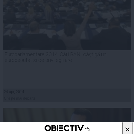
Europarlamentare 2014: Câţi BANI câştigă un
eurodeputat şi ce privilegii are
24 apr, 2014
Citeşte mai departe
×