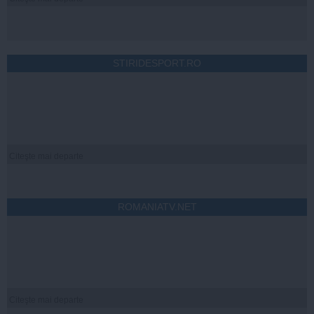
STIRIDESPORT.RO
Citeşte mai departe
ROMANIATV.NET
Citeşte mai departe