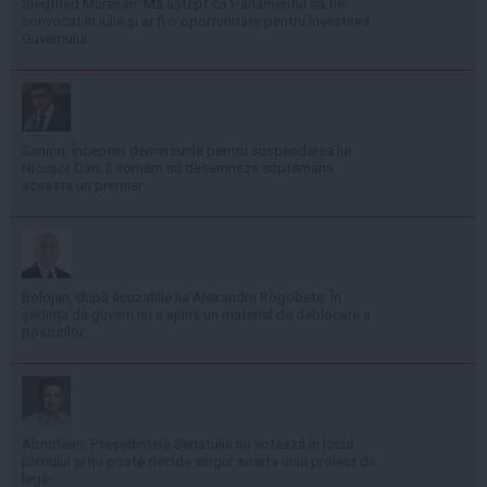
Siegfried Mureșan: Mă aștept ca Parlamentul să fie
convocat în iulie și ar fi o oportunitate pentru învestirea
Guvernului
Simion: Începem demersurile pentru suspendarea lui
Nicușor Dan; îl somăm să desemneze săptămâna
aceasta un premier
Bolojan, după acuzațiile lui Alexandru Rogobete: În
ședința de guvern nu a ajuns un material de deblocare a
posturilor
Abrudean: Președintele Senatului nu votează în locul
plenului și nu poate decide singur soarta unui proiect de
lege