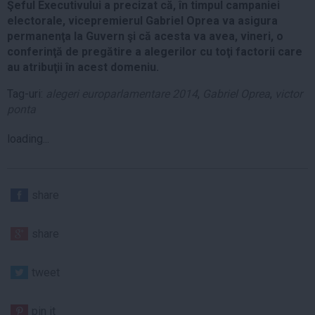
Şeful Executivului a precizat că, în timpul campaniei
electorale, vicepremierul Gabriel Oprea va asigura
permanenţa la Guvern şi că acesta va avea, vineri, o
conferinţă de pregătire a alegerilor cu toţi factorii care
au atribuţii în acest domeniu.
Tag-uri:
alegeri europarlamentare 2014
,
Gabriel Oprea
,
victor
ponta
loading...
share
share
tweet
pin it