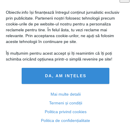
Obiectiv.info își finanțează întregul conținut jurnalistic exclusiv
prin publicitate. Partenerii noștri folosesc tehnologii precum
cookie-urile de pe website-ul nostru pentru a personaliza
reclamele pentru tine. În felul ăsta, tu vezi reclame mai
relevante. Prin acceptarea cookie-urilor, ne ajuți să folosim
aceste tehnologii în continuare pe site.
Guvernul face noi paşi mari în respectarea promisiunilor
Îți mulțumim pentru acest accept și îți reamintim că îți poți
faţă de mediul de afaceri
schimba oricând opțiunea printr-o simplă revenire pe site!
DA, AM INȚELES
24 apr, 2014
Citeşte mai departe
Mai multe detalii
Termeni și condiții
Politica privind cookies
Politica de confidențialitate