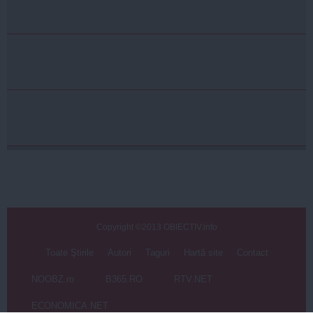
Copyright ©2013 OBIECTIV.info
Toate Ştirile
Autori
Taguri
Hartă site
Contact
NOOBZ.ro
B365.RO
RTV.NET
ECONOMICA.NET