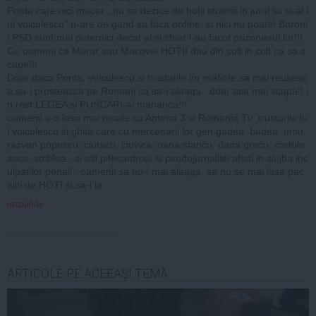
Ponta care nici macar ,,nu se dezice de hotii stransi in jurul lui si-al l
ui voiculescu" n-are de gand sa faca ordine..si nici nu poate! Baroni
i PSD sunt mai puternici decat el si chiar l-au facut prizonierul lor!!!
Cu oameni ca Morar sau Macovei HOTII dau din colt in colt ca sa s
cape!!!
Doar daca Ponta, voiculescu si trusturile lor mafiote sa mai reusesc
a sa-i prosteasca pe Romani ca sa-i aleaga...doar asa mai scapa!! i
n rest LEGEA si PUSCARI-ai mananca!!!
oamenii s-o lase mai moale cu Antena 3 si Romania Tv ,trusturile lu
i voiculescu si ghita care cu mercenarii lor gen gadea, badea, ursu,
razvan popescu, ciutacu, ciuvica, oana stancu, dana grecu, cretule
asca, striblea...si alti pitecantropi si psudojurnalisti aflati in slujba inc
ulpatilor penali...oamenii sa nu-i mai aleaga, sa nu se mai lase pac
aliti de HOTI si sa-i la
raspunde
ARTICOLE PE ACEEAŞI TEMĂ