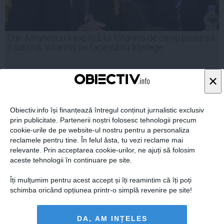
Crin Antonescu îi explică lui Iohannis de ce nu poate să
îl susțină. Iohannis se face că nu înțelege
×
03 sep, 2014
Obiectiv.info își finanțează întregul conținut jurnalistic exclusiv
Citeşte mai departe
prin publicitate. Partenerii noștri folosesc tehnologii precum
cookie-urile de pe website-ul nostru pentru a personaliza
reclamele pentru tine. În felul ăsta, tu vezi reclame mai
relevante. Prin acceptarea cookie-urilor, ne ajuți să folosim
aceste tehnologii în continuare pe site.
Îți mulțumim pentru acest accept și îți reamintim că îți poți
schimba oricând opțiunea printr-o simplă revenire pe site!
DA, AM INȚELES