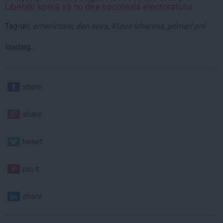
Liberalii speră să nu dea socoteală electoratului
Tag-uri:
amenintare
,
dan sova
,
Klaus Iohannis
,
primari pnl
loading...
share
share
tweet
pin it
share