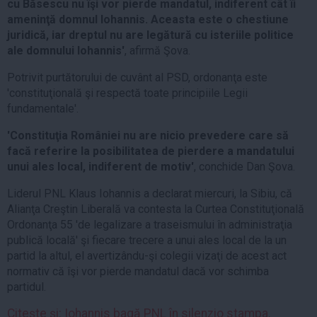
cu Băsescu nu îşi vor pierde mandatul, indiferent cât îi
ameninţă domnul Iohannis. Aceasta este o chestiune
juridică, iar dreptul nu are legătură cu isteriile politice
ale domnului Iohannis'
, afirmă Şova.
Potrivit purtătorului de cuvânt al PSD, ordonanţa este
'constituţională şi respectă toate principiile Legii
fundamentale'.
'Constituţia României nu are nicio prevedere care să
facă referire la posibilitatea de pierdere a mandatului
unui ales local, indiferent de motiv'
, conchide Dan Şova.
Liderul PNL Klaus Iohannis a declarat miercuri, la Sibiu, că
Alianţa Creştin Liberală va contesta la Curtea Constituţională
Ordonanţa 55 'de legalizare a traseismului în administraţia
publică locală' şi fiecare trecere a unui ales local de la un
partid la altul, el avertizându-şi colegii vizaţi de acest act
normativ că îşi vor pierde mandatul dacă vor schimba
partidul.
Citeşte şi: Iohannis bagă PNL în silenzio stampa.