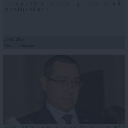
Propaganda Iohannis-Băsescu, disperată. Geoană nu îl
acoperă pe Iohannis
03 sep, 2014
Citeşte mai departe
VICTOR PONTA: Blaga şi Iohannis, "Păcală şi Tândală",