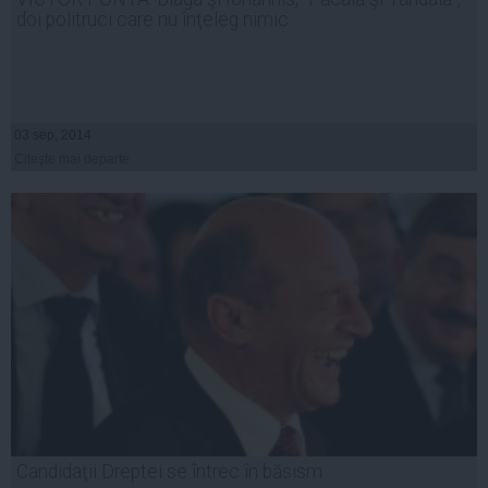
doi politruci care nu înţeleg nimic
03 sep, 2014
Citeşte mai departe
Candidaţii Dreptei se întrec în băsism