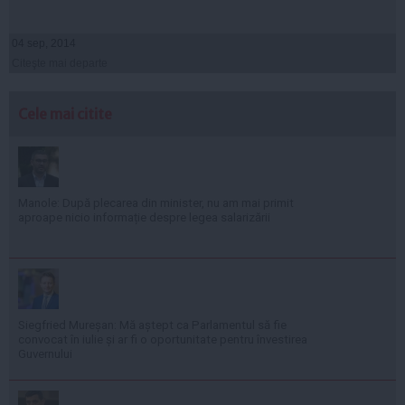
04 sep, 2014
Citeşte mai departe
Cele mai citite
Manole: După plecarea din minister, nu am mai primit
aproape nicio informație despre legea salarizării
Siegfried Mureșan: Mă aștept ca Parlamentul să fie
convocat în iulie și ar fi o oportunitate pentru învestirea
Guvernului