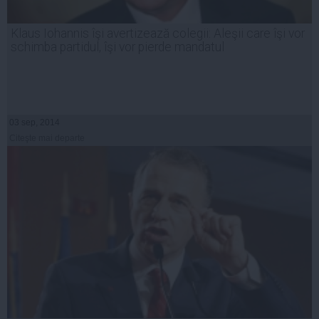
Klaus Iohannis îşi avertizează colegii: Aleşii care îşi vor
schimba partidul, îşi vor pierde mandatul
03 sep, 2014
Citeşte mai departe