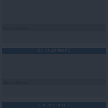
Citeşte mai departe
DAILYBUSINESS.RO
Citeşte mai departe
STIRIDESPORT.RO