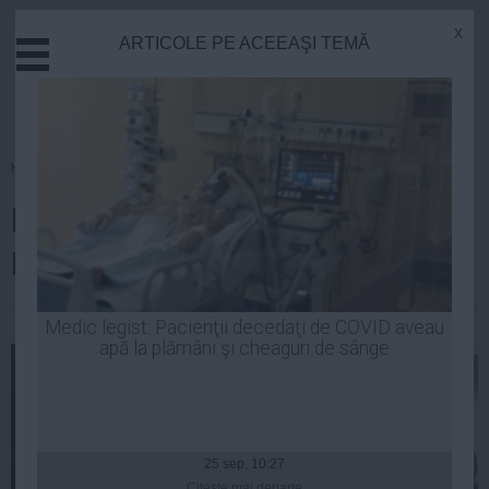
x
ARTICOLE PE ACEEAŞI TEMĂ
Actual
Economie
Justitie
Externe
Homepage
»
Politica
Educatie
Primarii PNL, ameninţaţi de
Sanatate
Stiinta
Klaus Iohannis
Tehnologie
Cultura
| 03 sep, 2014
Medic legist: Pacienţii decedaţi de COVID aveau
apă la plămâni şi cheaguri de sânge
Mediu
Life
Politica
Guvern
25 sep, 10:27
Citeşte mai departe