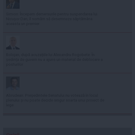
Simion: Începem demersurile pentru suspendarea lui
Nicușor Dan; îl somăm să desemneze săptămâna
aceasta un premier
Bolojan, după acuzațiile lui Alexandru Rogobete: În
ședința de guvern nu a ajuns un material de deblocare a
posturilor
Abrudean: Președintele Senatului nu votează în locul
plenului și nu poate decide singur soarta unui proiect de
lege