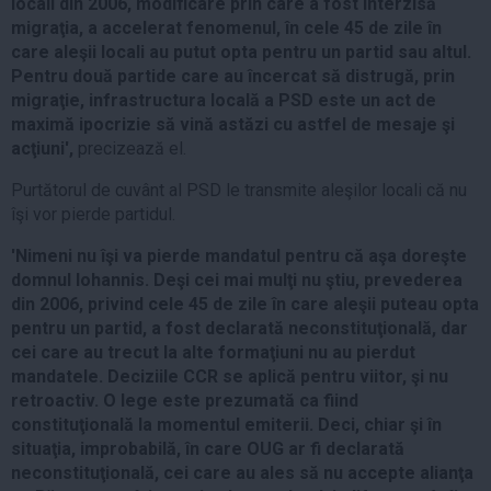
locali din 2006, modificare prin care a fost interzisă
migraţia, a accelerat fenomenul, în cele 45 de zile în
care aleşii locali au putut opta pentru un partid sau altul.
Pentru două partide care au încercat să distrugă, prin
migraţie, infrastructura locală a PSD este un act de
maximă ipocrizie să vină astăzi cu astfel de mesaje şi
acţiuni',
precizează el.
Purtătorul de cuvânt al PSD le transmite aleşilor locali că nu
îşi vor pierde partidul.
'Nimeni nu îşi va pierde mandatul pentru că aşa doreşte
domnul Iohannis. Deşi cei mai mulţi nu ştiu, prevederea
din 2006, privind cele 45 de zile în care aleşii puteau opta
pentru un partid, a fost declarată neconstituţională, dar
cei care au trecut la alte formaţiuni nu au pierdut
mandatele. Deciziile CCR se aplică pentru viitor, şi nu
retroactiv. O lege este prezumată ca fiind
constituţională la momentul emiterii. Deci, chiar şi în
situaţia, improbabilă, în care OUG ar fi declarată
neconstituţională, cei care au ales să nu accepte alianţa