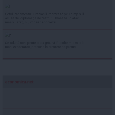
Șeful Parlamentului iranian îl ironizează pe Trump și îl
acuză de 'diplomație de teatru': 'Urmează un atac
masiv... stați, nu, vor să negocieze'
Se-adună norii peste piața grâului: Recolte mai mici la
marii exportatori, presiune în creștere pe prețuri
economica.net