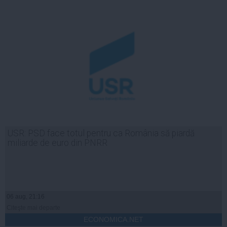
USR: PSD face totul pentru ca România să piardă
miliarde de euro din PNRR
06 aug, 21:16
Citeşte mai departe
ECONOMICA.NET