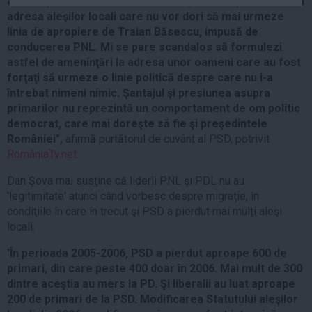
ameninţările directe formulate de prezidenţiabilul ACL la
Auto
adresa aleşilor locali care nu vor dori să mai urmeze
linia de apropiere de Traian Băsescu, impusă de
Sport
conducerea PNL. Mi se pare scandalos să formulezi
Handbal
astfel de ameninţări la adresa unor oameni care au fost
forţaţi să urmeze o linie politică despre care nu i-a
Box
întrebat nimeni nimic. Şantajul şi presiunea asupra
Baschet
primarilor nu reprezintă un comportament de om politic
democrat, care mai doreşte să fie şi preşedintele
Tenis
României",
afirmă purtătorul de cuvânt al PSD, potrivit
Alte sporturi
RomâniaTv.net.
Life
Dan Şova mai susţine că liderii PNL şi PDL nu au
Funny
'legitimitate' atunci când vorbesc despre migraţie, în
condiţiile în care în trecut şi PSD a pierdut mai mulţi aleşi
Travel
locali.
Stil de viata
'În perioada 2005-2006, PSD a pierdut aproape 600 de
primari, din care peste 400 doar în 2006. Mai mult de 300
dintre aceştia au mers la PD. Şi liberalii au luat aproape
200 de primari de la PSD. Modificarea Statutului aleşilor