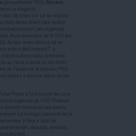
zu
(președintele TSD),
Rovana
anței la alegerile
văd câţi tineri vor să se implice
 mulţi dintre tinerii care astăzi
 europarlamentari, am organizat
ată. Acea generaţie de la TSD are
SD. Astăzi avem datoria să ne
ia este o ţară mândră!”, a
sfârșitul discursului, premierul
urzu au făcut o poză cu cei 5000
ntul de Facebook al liderului PSD,
 Dna Udrea l-a ales pe Băse, eu pe
ctor Ponta a fost însoțit de Liviu
lectoral organizat de PSD Prahova
 s-a dovedit neîncăpătoare pentru
niment. La mitingul electoral de la
rlamentare în fața a sute de
roparlamentari, deputați, senatori,
 simpatizanți.