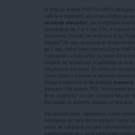
În timp ce Alianța PSD-PC-UNPR strângea m
care le-a organizat, adversarii politici au re
virulența atacurilor
sau frivolitatea eveni
minivacanța de 1 și 2 mai, PNL s-a plasat î
eveniment. Partidul de strânsură al lui Traia
popular” de care se bucură în rândul românil
pe 2 mai, câțiva liderii mai pricăjiți ai PMP 
mare pentru a face poze cu Traian Băsescu ș
rețelele de socializare în speranța că asta î
alegătorilor mai tineri. De altfel, ca să capt
Elena Udrea s-a plasat la limita penibilului
Singurul impresionat de această
manevră e
Băsescu. Cât despre PDL, fostul partid prezi
Arad „respectul” pe care îl poartă față de 
electorale cu alimente alterate și fără acte.
De cealaltă parte, capacitatea social-democ
mitingurile din țară demonstrează faptul c
onest de campanie pe care îl promovează PS
manifestațiile au o largă participare confir