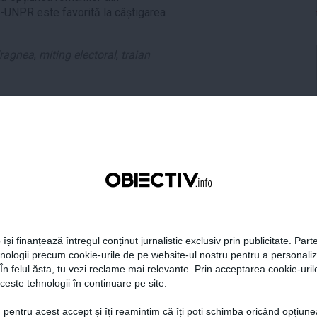
-UNPR este favorită la câștigarea
dragnea
,
miting electoral
,
traian
tweet
pin it
share
 își finanțează întregul conținut jurnalistic exclusiv prin publicitate. Parte
hnologii precum cookie-urile de pe website-ul nostru pentru a personali
 În felul ăsta, tu vezi reclame mai relevante. Prin acceptarea cookie-urilo
ceste tehnologii în continuare pe site.
 pentru acest accept și îți reamintim că îți poți schimba oricând opțiune
 Darău afirmă că
USR: PSD face totul pentru