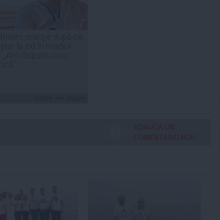
 Ristei, reacție după ce
 pus la zid în mediul
: „Am răspuns cu o
tică”
Citeşte mai departe
ADAUGA UN
COMENTARIU NOU