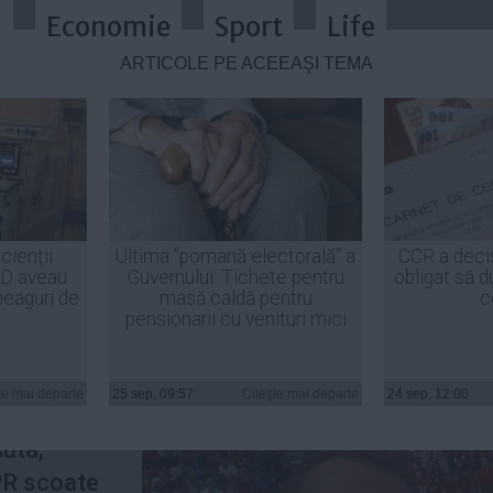
a
Economie
Sport
Life
ARTICOLE PE ACEEAŞI TEMĂ
ul partid care în campanie adună 
cienţii
Ultima "pomană electorală" a
CCR a deci
ID aveau
Guvernului: Tichete pentru
obligat să d
heaguri de
masă caldă pentru
c
pensionarii cu venituri mici
politici au
ntură, s-
te mai departe
25 sep, 09:57
Citeşte mai departe
24 sep, 12:00
ul mării
șuta,
PR scoate