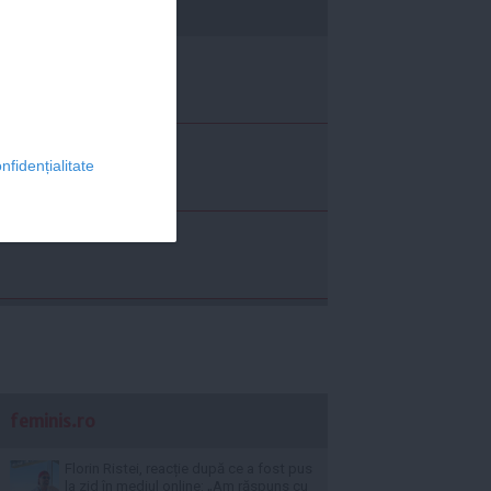
economica.net
nfidențialitate
feminis.ro
Florin Ristei, reacție după ce a fost pus
la zid în mediul online: „Am răspuns cu