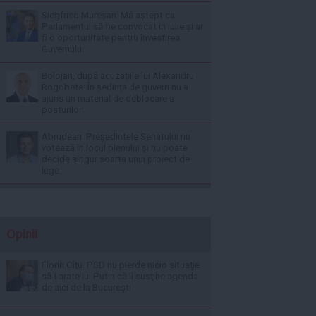
Siegfried Mureșan: Mă aștept ca
Parlamentul să fie convocat în iulie și ar
fi o oportunitate pentru învestirea
Guvernului
Bolojan, după acuzațiile lui Alexandru
Rogobete: În ședința de guvern nu a
ajuns un material de deblocare a
posturilor
Abrudean: Președintele Senatului nu
votează în locul plenului și nu poate
decide singur soarta unui proiect de
lege
Opinii
Florin Cîţu: PSD nu pierde nicio situaţie
să-i arate lui Putin că îi susţine agenda
de aici de la Bucureşti