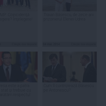
PMP: Coincidenţă
Traian Băsescu, de zece ani
legere? Înţelegere!
prizonierul Elenei Udrea
4
Citeşte mai departe
04 mai, 2014
Citeşte mai departe
resa este a patra
Cum îl controlează Băsescu
 stat şi trebuie cu
pe Antonescu?
i arătăm respectul