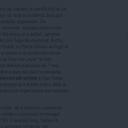
ii de oameni la manifestările pe
ușit să iasă în evidență doar prin
mentelor organizate. De
n anonimat, neorganizând niciun
n Băsescu și-a arătat „sprijinul
or prin fuga de electorat. Astfel,
în frunte cu Elena Udreau au fugit la
i pentru a le posta ulterior pe
i va face mai „cool” în fața
eze atenția publicului de 1 mai,
 când a ales să sară cu parașuta.
lectorală ieftină
a fost Traian
dențial și-a arătat încă o dată la
români prin organizarea unei pomeni
raților de a mobiliza oameni la
ă românii rezonează la mesajul
D. În același timp, faptul că
mă opțiunea românilor din