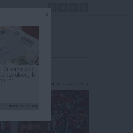
x
mulțimi
s: Guvernul este
ubleze alocaţiile
opiilor
Andrei Pop
| 04 mai, 2014
Citeşte mai departe