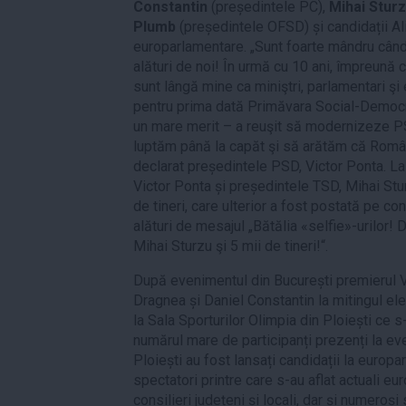
Constantin
(președintele PC),
Mihai Stur
Plumb
(președintele OFSD) și candidații Ali
europarlamentare. „Sunt foarte mândru când 
alături de noi! În urmă cu 10 ani, împreună cu
sunt lângă mine ca miniştri, parlamentari şi
pentru prima dată Primăvara Social-Democr
un mare merit – a reuşit să modernizeze P
luptăm până la capăt şi să arătăm că Român
declarat președintele PSD, Victor Ponta. La 
Victor Ponta și președintele TSD, Mihai St
de tineri, care ulterior a fost postată pe co
alături de mesajul „Bătălia «selfie»-urilor!
Mihai Sturzu şi 5 mii de tineri!“.
După evenimentul din București premierul Vi
Dragnea și Daniel Constantin la mitingul e
la Sala Sporturilor Olimpia din Ploiești ce
numărul mare de participanți prezenți la eve
Ploiești au fost lansați candidații la europa
spectatori printre care s-au aflat actuali eu
consilieri județeni și locali, dar și numeroși