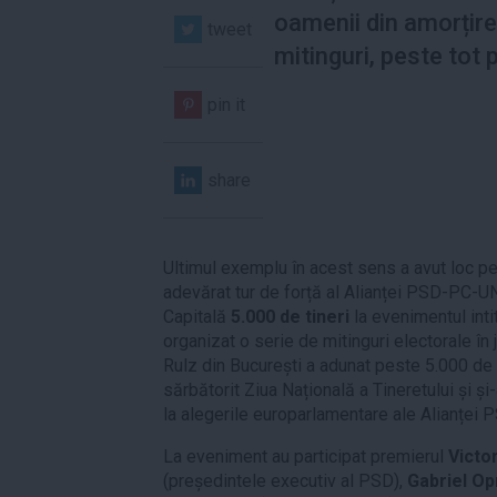
oamenii din amorțire
tweet
mitinguri, peste tot p
pin it
share
Ultimul exemplu în acest sens a avut loc pe 
adevărat tur de forță al Alianței PSD-PC-UNP
Capitală
5.000 de tineri
la evenimentul int
organizat o serie de mitinguri electorale î
Rulz din București a adunat peste 5.000 de 
sărbătorit Ziua Națională a Tineretului și și-
la alegerile europarlamentare ale Alianțe
La eveniment au participat premierul
Victo
(președintele executiv al PSD),
Gabriel O