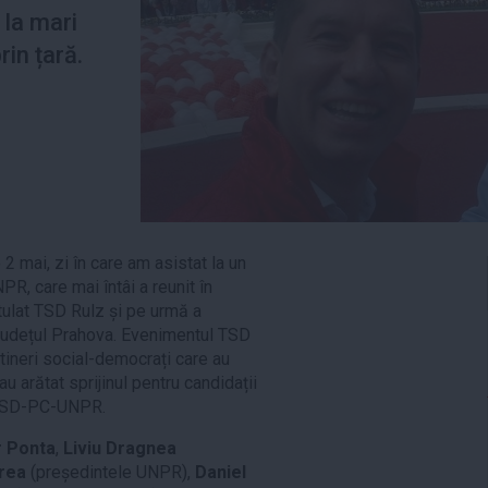
 la mari
rin țară.
2 mai, zi în care am asistat la un
R, care mai întâi a reunit în
itulat TSD Rulz și pe urmă a
n județul Prahova. Evenimentul TSD
tineri social-democrați care au
au arătat sprijinul pentru candidații
i PSD-PC-UNPR.
r Ponta
,
Liviu Dragnea
prea
(președintele UNPR),
Daniel