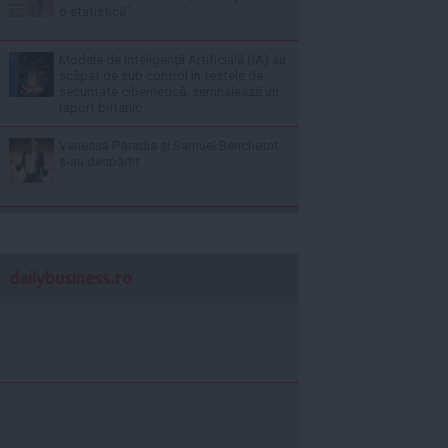
o statistică”
Modele de Inteligență Artificială (IA) au
scăpat de sub control în testele de
securitate cibernetică, semnalează un
raport britanic
Vanessa Paradis și Samuel Benchetrit
s-au despărțit
dailybusiness.ro