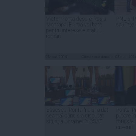
Victor Ponta despre Roşia
PNL şi 
Montană: Eu mă voi bate
sau înţe
pentru interesele statului
român
03 mai, 2014
Citeşte mai departe
03 mai, 201
Băsescu: Ponta "nu şi-a dat
Ponta: P
seama" când s-a discutat
putere în
situaţia Ucrainei în CSAT
toţii să-
cuvenit