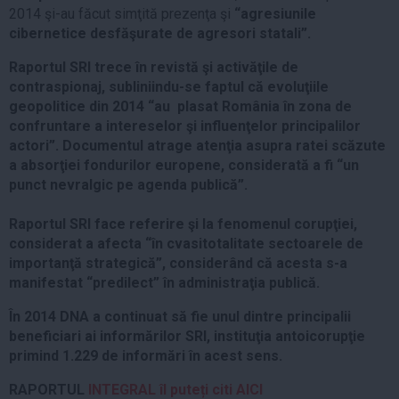
2014 şi-au făcut simţită prezenţa şi
“agresiunile
cibernetice desfăşurate de agresori statali”.
Raportul SRI trece în revistă şi activăţile de
contraspionaj, subliniindu-se faptul că evoluţiile
geopolitice din 2014 “au plasat România în zona de
confruntare a intereselor şi influenţelor principalilor
actori”. Documentul atrage atenţia asupra ratei scăzute
a absorţiei fondurilor europene, considerată a fi “un
punct nevralgic pe agenda publică”.
Raportul SRI face referire şi la fenomenul corupţiei,
considerat a afecta “în cvasitotalitate sectoarele de
importanţă strategică”, considerând că acesta s-a
manifestat “predilect” în administraţia publică.
În 2014 DNA a continuat să fie unul dintre principalii
beneficiari ai informărilor SRI, instituţia antoicorupţie
primind 1.229 de informări în acest sens.
RAPORTUL
INTEGRAL îl puteți citi AICI