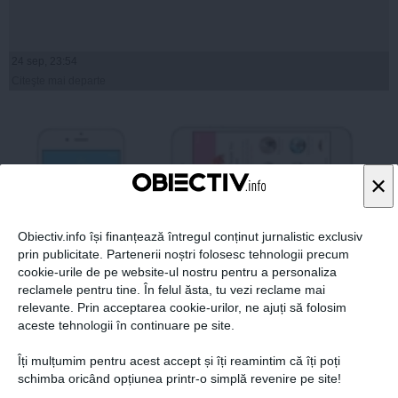
24 sep, 23:54
Citeşte mai departe
×
Obiectiv.info își finanțează întregul conținut jurnalistic exclusiv
prin publicitate. Partenerii noștri folosesc tehnologii precum
cookie-urile de pe website-ul nostru pentru a personaliza
reclamele pentru tine. În felul ăsta, tu vezi reclame mai
relevante. Prin acceptarea cookie-urilor, ne ajuți să folosim
aceste tehnologii în continuare pe site.
Mesajul SRI pentru toți românii care stau pe Facebook
Îți mulțumim pentru acest accept și îți reamintim că îți poți
schimba oricând opțiunea printr-o simplă revenire pe site!