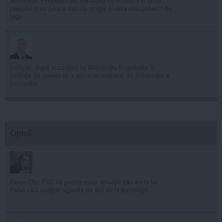
Abrudean: Președintele Senatului nu votează în locul
plenului și nu poate decide singur soarta unui proiect de
lege
Bolojan, după acuzațiile lui Alexandru Rogobete: În
ședința de guvern nu a ajuns un material de deblocare a
posturilor
Opinii
Florin Cîţu: PSD nu pierde nicio situaţie să-i arate lui
Putin că îi susţine agenda de aici de la Bucureşti