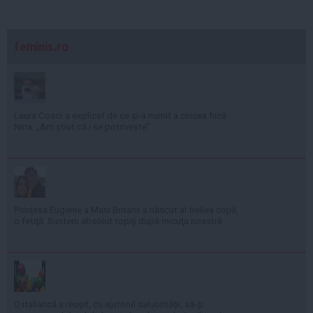
feminis.ro
Laura Cosoi a explicat de ce și-a numit a cincea fiică
Nina. „Am știut că i se potrivește”
Prinţesa Eugenie a Marii Britanii a născut al treilea copil,
o fetiţă: Suntem absolut topiţi după micuţa noastră
O italiancă a reuşit, cu ajutorul salubrităţii, să-şi