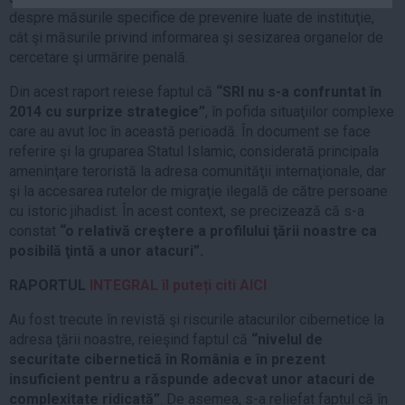
Auto
despre măsurile specifice de prevenire luate de instituţie,
cât şi măsurile privind informarea şi sesizarea organelor de
Sport
cercetare şi urmărire penală.
Handbal
Din acest raport reiese faptul că
“SRI nu s-a confruntat în
Box
2014 cu surprize strategice”
, în pofida situaţiilor complexe
care au avut loc în această perioadă. În document se face
Baschet
referire şi la gruparea Statul Islamic, considerată principala
Tenis
ameninţare teroristă la adresa comunităţii internaţionale, dar
Alte sporturi
şi la accesarea rutelor de migraţie ilegală de către persoane
cu istoric jihadist. În acest context, se precizează că s-a
Life
constat
“o relativă creştere a profilului ţării noastre ca
posibilă ţintă a unor atacuri”.
Funny
Travel
RAPORTUL
INTEGRAL îl puteți citi AICI
Stil de viata
Au fost trecute în revistă şi riscurile atacurilor cibernetice la
adresa ţării noastre, reieşind faptul că
“nivelul de
securitate cibernetică în România e în prezent
insuficient pentru a răspunde adecvat unor atacuri de
complexitate ridicată”
. De asemea, s-a reliefat faptul că în