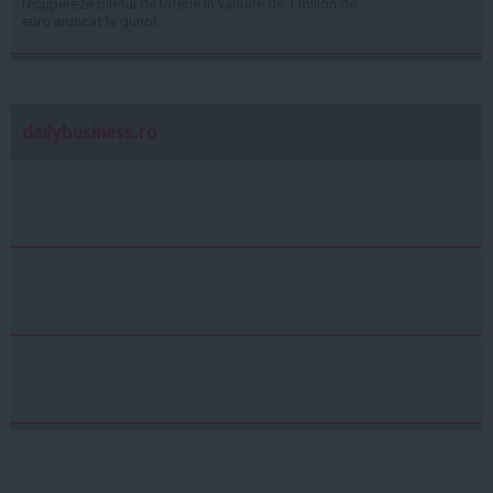
recupereze biletul de loterie în valoare de 1 milion de
euro aruncat la gunoi
dailybusiness.ro