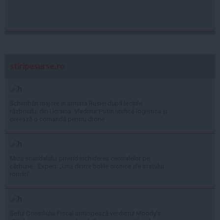
stiripesurse.ro
Schimbări majore în armata Rusiei după lecțiile
războiului din Ucraina. Vladimir Putin unifică logistica și
creează o comandă pentru drone
Miza scandalului privind închiderea centralelor pe
cărbune - Expert: „Una dintre bolile cronice ale statului
român”
Șeful Consiliului Fiscal anticipează verdictul Moody’s: