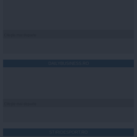
Citeşte mai departe
DAILYBUSINESS.RO
Citeşte mai departe
STIRIDESPORT.RO