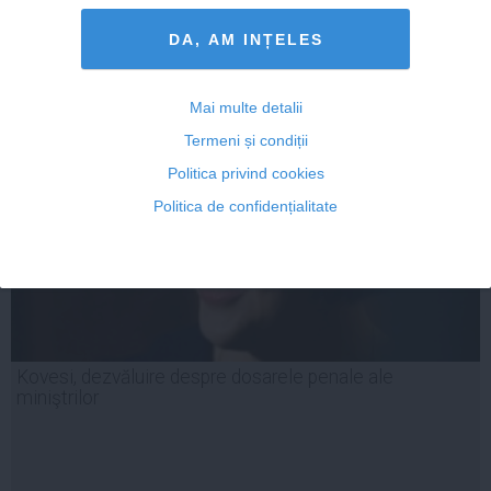
DA, AM INȚELES
26 sep, 18:17
Citeşte mai departe
Mai multe detalii
Termeni și condiții
Politica privind cookies
Politica de confidențialitate
Kovesi, dezvăluire despre dosarele penale ale
miniştrilor