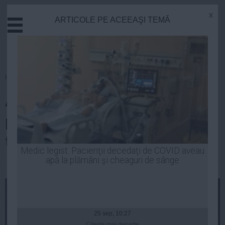
x
ARTICOLE PE ACEEAŞI TEMĂ
Actual
Economie
Justitie
Externe
Homepage
»
Opinii
Educatie
Avertisment SRI: ROMÂNIA,
Sanatate
Stiinta
posibilă ţintă a unor atacuri
Tehnologie
teroriste
Cultura
Medic legist: Pacienţii decedaţi de COVID aveau
apă la plămâni şi cheaguri de sânge
Mediu
Robert Georgescu
| 06 oct, 07:26
Life
Politica
Guvern
25 sep, 10:27
Citeşte mai departe