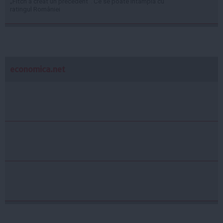
„Fitch a creat un precedent”. Ce se poate întâmpla cu
ratingul României
economica.net