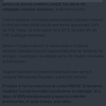
pentru că aceste evaluări, astăzi, fac parte din
Auto
obligaţiile cadrelor didactice'
, a afirmat ministrul.
Sport
Potrivit acestuia, solicitarea pentru bugetul Educaţiei vizează
Handbal
o cifră mai mare decât cea de anul trecut, aproximativ 3,4%
Box
din PIB. Totuşi, 'nu este realist ca în 2015 să avem 6% din
Baschet
PIB', a adăugat demnitarul.
Tenis
Remus Pricopie a amintit că suma totală a fondurilor
Alte sporturi
dedicate Educaţiei nu este reprezentată doar de fondurile de
la buget, ci acestora li se adaugă sume din fonduri structurale
Life
şi împrumuturi.
Funny
'Bugetul Educaţiei nu înseamnă doar banii care ajung în
Travel
conturile Ministerului Educaţiei', a precizat ministrul.
Stil de viata
Pricopie a fost prezent luni la sediul UNICEF, la lansarea
studiului 'Costul investiţiei insuficiente în educaţie'. El a
spus că MEN intenţionează creşterea salariilor
profesorilor, în două tranşe, anul viitor.