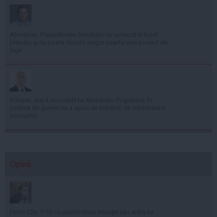
Abrudean: Președintele Senatului nu votează în locul
plenului și nu poate decide singur soarta unui proiect de
lege
Bolojan, după acuzațiile lui Alexandru Rogobete: În
ședința de guvern nu a ajuns un material de deblocare a
posturilor
Opinii
Florin Cîţu: PSD nu pierde nicio situaţie să-i arate lui