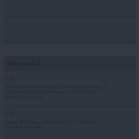
stiripesurse.ro
Horoscopul zilei de 8 august 2026. Atenția Berbecilor se
mută radical de la proiectele personale. Află ce se
întâmplă cu zodia ta
Orașul din Europa unde turiștii pot bea o bere rece la
mai puțin de un euro