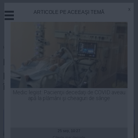
x
ARTICOLE PE ACEEAŞI TEMĂ
Actual
Economie
Justitie
Externe
Homepage
»
Politica
Educatie
Remus Pricopie: Salariile
Sanatate
Stiinta
profesorilor, MAJORATE în 2015
Tehnologie
în două tranşe
Cultura
Medic legist: Pacienţii decedaţi de COVID aveau
apă la plămâni şi cheaguri de sânge
Mediu
Laurentiu Panait
| 24 noi, 2014
Life
Politica
Guvern
25 sep, 10:27
Citeşte mai departe