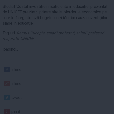
Studiul 'Costul investiţiei insuficiente în educaţie' prezentat
de UNICEF prezintă, printre altele, pierderile economice pe
care le înregistrează bugetul unei ţări din cauza investiţiilor
slabe în educaţie.
Tag-uri:
Remus Pricopie
,
salarii profesori
,
salarii profesori
majorate
,
UNICEF
loading...
share
share
tweet
pin it