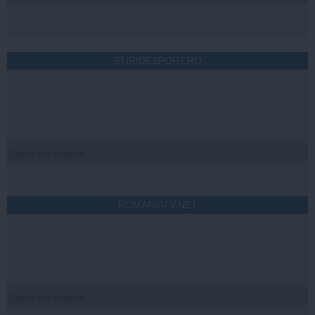
STIRIDESPORT.RO
Citeşte mai departe
ROMANIATV.NET
Citeşte mai departe