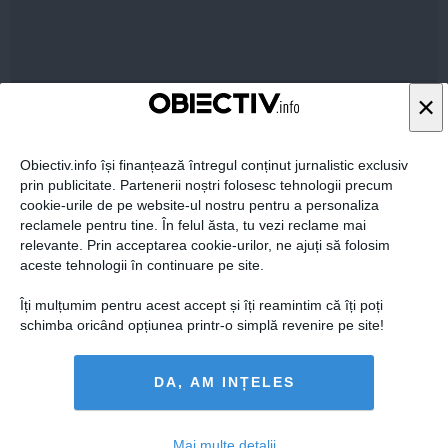
03 noi, 2014
×
Citeşte mai departe
Obiectiv.info își finanțează întregul conținut jurnalistic exclusiv
prin publicitate. Partenerii noștri folosesc tehnologii precum
cookie-urile de pe website-ul nostru pentru a personaliza
reclamele pentru tine. În felul ăsta, tu vezi reclame mai
relevante. Prin acceptarea cookie-urilor, ne ajuți să folosim
aceste tehnologii în continuare pe site.
Îți mulțumim pentru acest accept și îți reamintim că îți poți
schimba oricând opțiunea printr-o simplă revenire pe site!
DA, AM INȚELES
Victor Ponta a făcut bilanţul guvernării: Care a fost cea
mai mare EROARE
Mai multe detalii