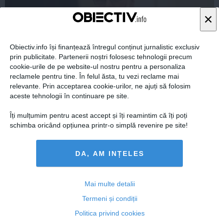
×
Obiectiv.info își finanțează întregul conținut jurnalistic exclusiv
prin publicitate. Partenerii noștri folosesc tehnologii precum
cookie-urile de pe website-ul nostru pentru a personaliza
reclamele pentru tine. În felul ăsta, tu vezi reclame mai
PNL îi cere lui Victor Ponta demiterea ministrului
relevante. Prin acceptarea cookie-urilor, ne ajuți să folosim
Stanoevici şi a secretarului de stat Stejărel Olaru
aceste tehnologii în continuare pe site.
Îți mulțumim pentru acest accept și îți reamintim că îți poți
schimba oricând opțiunea printr-o simplă revenire pe site!
04 dec, 2014
DA, AM INȚELES
Citeşte mai departe
Mai multe detalii
Termeni și condiții
Politica privind cookies