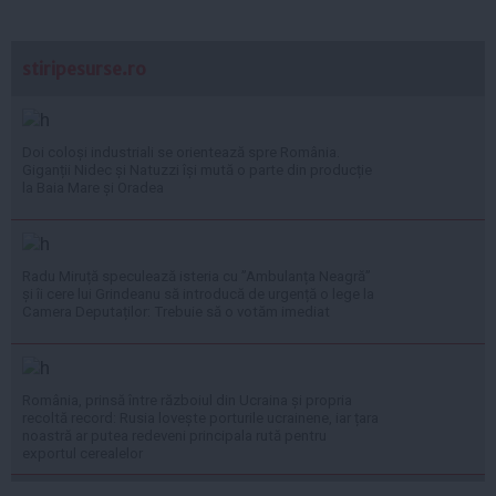
stiripesurse.ro
Doi coloși industriali se orientează spre România.
Giganții Nidec și Natuzzi își mută o parte din producție
la Baia Mare și Oradea
Radu Miruță speculează isteria cu ”Ambulanța Neagră”
și îi cere lui Grindeanu să introducă de urgență o lege la
Camera Deputaților: Trebuie să o votăm imediat
România, prinsă între războiul din Ucraina și propria
recoltă record: Rusia lovește porturile ucrainene, iar țara
noastră ar putea redeveni principala rută pentru
exportul cerealelor