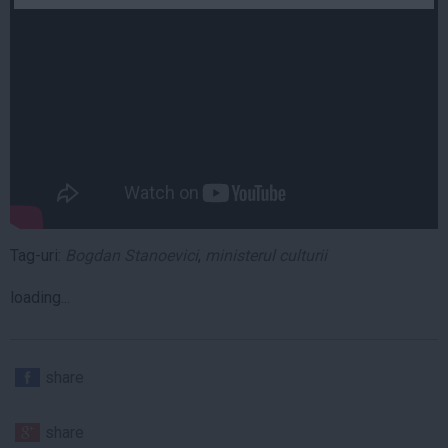
Auto
Sport
Handbal
Box
Baschet
Tenis
Alte sporturi
Life
Tag-uri:
Bogdan Stanoevici
,
ministerul culturii
Funny
loading...
Travel
Stil de viata
share
share