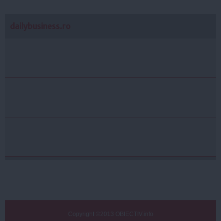
dailybusiness.ro
Copyright ©2013 OBIECTIV.info