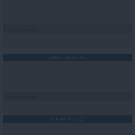
Citeşte mai departe
STIRIDESPORT.RO
Citeşte mai departe
ROMANIATV.NET