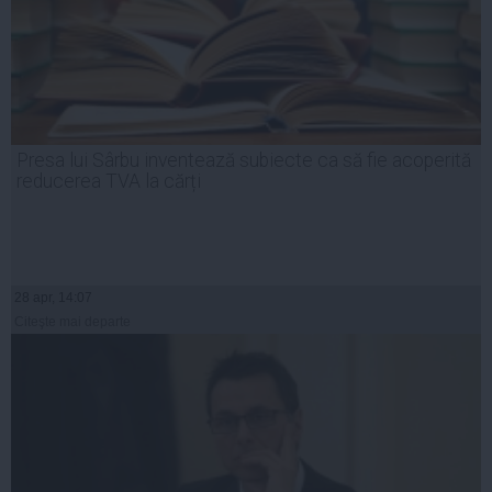
Presa lui Sârbu inventează subiecte ca să fie acoperită
reducerea TVA la cărți
28 apr, 14:07
Citeşte mai departe