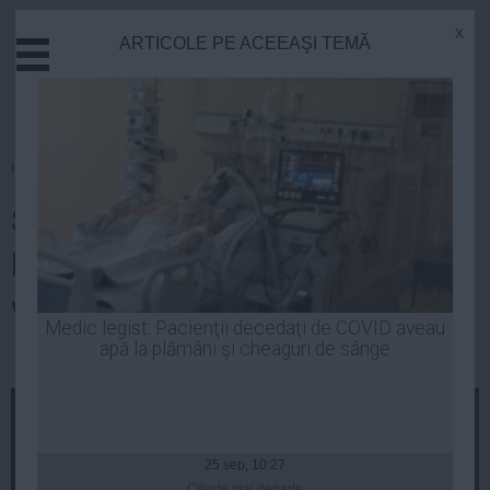
x
ARTICOLE PE ACEEAŞI TEMĂ
Actual
Economie
Justitie
Externe
Homepage
»
Politica
Educatie
Secretar de stat în guvernul
Sanatate
Stiinta
Ponta, scene fierbinți cu o
Tehnologie
vedetă
Cultura
Medic legist: Pacienţii decedaţi de COVID aveau
apă la plămâni şi cheaguri de sânge
Mediu
| 16 apr, 21:04
Life
Politica
Guvern
25 sep, 10:27
Citeşte mai departe