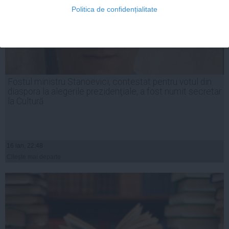
Politica de confidențialitate
Fostul ministru Stanoevici, contestat pentru votul din
diaspora la alegerile prezidenţiale, a fost numit secretar
la Cultură
16 ian, 22:48
Citeşte mai departe