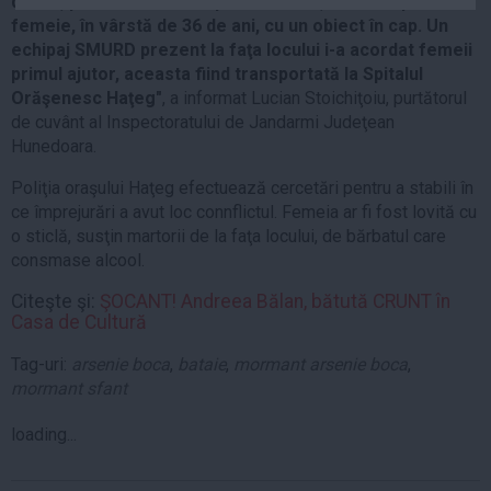
de ani, pe fondul unei dispute verbale, a lovit-o pe
Auto
femeie, în vârstă de 36 de ani, cu un obiect în cap. Un
echipaj SMURD prezent la faţa locului i-a acordat femeii
Sport
primul ajutor, aceasta fiind transportată la Spitalul
Handbal
Orăşenesc Haţeg"
, a informat Lucian Stoichiţoiu, purtătorul
de cuvânt al Inspectoratului de Jandarmi Judeţean
Box
Hunedoara.
Baschet
Poliţia oraşului Haţeg efectuează cercetări pentru a stabili în
Tenis
ce împrejurări a avut loc connflictul. Femeia ar fi fost lovită cu
Alte sporturi
o sticlă, susţin martorii de la faţa locului, de bărbatul care
consmase alcool.
Life
Citeşte şi:
ŞOCANT! Andreea Bălan, bătută CRUNT în
Funny
Casa de Cultură
Travel
Tag-uri:
arsenie boca
,
bataie
,
mormant arsenie boca
,
Stil de viata
mormant sfant
loading...