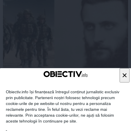
Militarii NATO ajung la mănăstirea lui Arsenie Boca.
×
Motivul este DE NECREZUT!
Obiectiv.info își finanțează întregul conținut jurnalistic exclusiv
prin publicitate. Partenerii noștri folosesc tehnologii precum
cookie-urile de pe website-ul nostru pentru a personaliza
14 mai, 09:37
reclamele pentru tine. În felul ăsta, tu vezi reclame mai
Citeşte mai departe
relevante. Prin acceptarea cookie-urilor, ne ajuți să folosim
aceste tehnologii în continuare pe site.