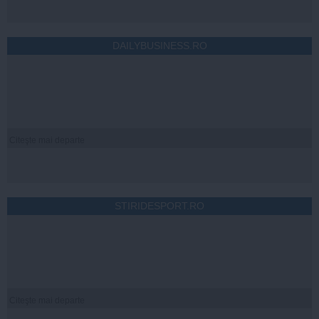
DAILYBUSINESS.RO
Citeşte mai departe
STIRIDESPORT.RO
Citeşte mai departe