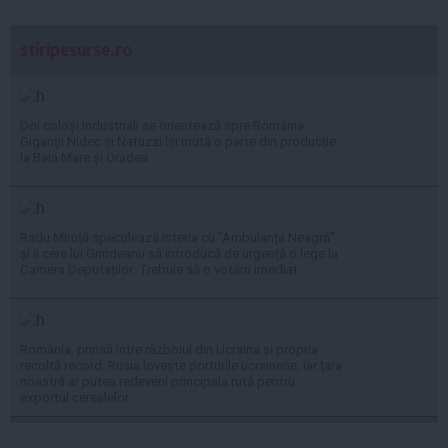
stiripesurse.ro
Doi coloși industriali se orientează spre România.
Giganții Nidec și Natuzzi își mută o parte din producție
la Baia Mare și Oradea
Radu Miruță speculează isteria cu ”Ambulanța Neagră”
și îi cere lui Grindeanu să introducă de urgență o lege la
Camera Deputaților: Trebuie să o votăm imediat
România, prinsă între războiul din Ucraina și propria
recoltă record: Rusia lovește porturile ucrainene, iar țara
noastră ar putea redeveni principala rută pentru
exportul cerealelor