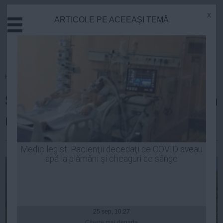
x
ARTICOLE PE ACEEAŞI TEMĂ
Actual
Economie
Justitie
Externe
Homepage
»
Actual
Educatie
ŞOCANT: SCANDAL şi BĂTAIE la
Sanatate
Stiinta
mormântul lui Arsenie Boca
Tehnologie
Cultura
Robert Georgescu
| 02 iun, 09:28
Medic legist: Pacienţii decedaţi de COVID aveau
apă la plămâni şi cheaguri de sânge
Mediu
Life
Politica
Guvern
25 sep, 10:27
Citeşte mai departe