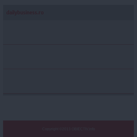
dailybusiness.ro
Copyright ©2013 OBIECTIV.info