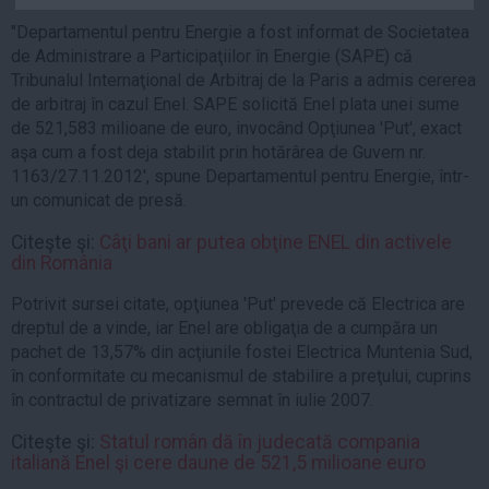
Auto
"Departamentul pentru Energie a fost informat de Societatea
Sport
de Administrare a Participaţiilor în Energie (SAPE) că
Tribunalul Internaţional de Arbitraj de la Paris a admis cererea
Handbal
de arbitraj în cazul Enel. SAPE solicită Enel plata unei sume
de 521,583 milioane de euro, invocând Opţiunea 'Put', exact
Box
aşa cum a fost deja stabilit prin hotărârea de Guvern nr.
Baschet
1163/27.11.2012', spune Departamentul pentru Energie, într-
Tenis
un comunicat de presă.
Alte sporturi
Citeşte şi:
Câţi bani ar putea obţine ENEL din activele
Life
din România
Funny
Potrivit sursei citate, opţiunea 'Put' prevede că Electrica are
dreptul de a vinde, iar Enel are obligaţia de a cumpăra un
Travel
pachet de 13,57% din acţiunile fostei Electrica Muntenia Sud,
Stil de viata
în conformitate cu mecanismul de stabilire a preţului, cuprins
în contractul de privatizare semnat în iulie 2007.
Citeşte şi:
Statul român dă în judecată compania
italiană Enel şi cere daune de 521,5 milioane euro