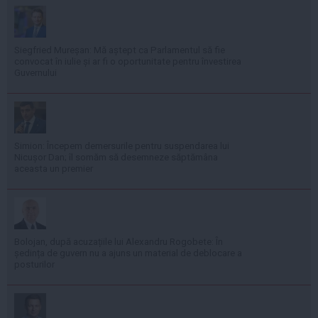
Siegfried Mureșan: Mă aștept ca Parlamentul să fie
convocat în iulie și ar fi o oportunitate pentru învestirea
Guvernului
Simion: Începem demersurile pentru suspendarea lui
Nicușor Dan; îl somăm să desemneze săptămâna
aceasta un premier
Bolojan, după acuzațiile lui Alexandru Rogobete: În
ședința de guvern nu a ajuns un material de deblocare a
posturilor