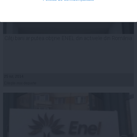
Câţi bani ar putea obţine ENEL din activele din România
25 iul, 2014
Citeşte mai departe