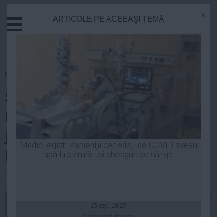
x
ARTICOLE PE ACEEAŞI TEMĂ
Actual
Economie
Justitie
Externe
Homepage
»
Economie
Educatie
Statul solicită la Curtea
Sanatate
Stiinta
Internaţională de la Paris peste
Tehnologie
jumătate de miliard de euro de
Cultura
Medic legist: Pacienţii decedaţi de COVID aveau
la Enel
apă la plămâni şi cheaguri de sânge
Mediu
Life
Laurentiu Panait
| 24 sep, 2014
Politica
Guvern
25 sep, 10:27
Citeşte mai departe