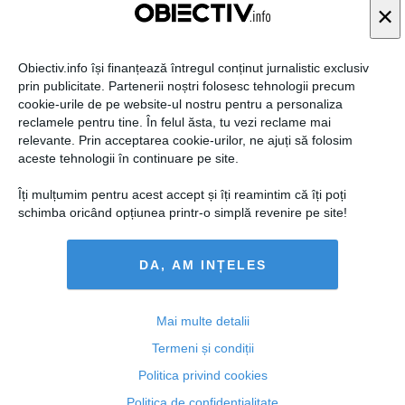
×
Obiectiv.info își finanțează întregul conținut jurnalistic exclusiv
prin publicitate. Partenerii noștri folosesc tehnologii precum
cookie-urile de pe website-ul nostru pentru a personaliza
reclamele pentru tine. În felul ăsta, tu vezi reclame mai
relevante. Prin acceptarea cookie-urilor, ne ajuți să folosim
Statul român dă în judecată compania italiană Enel şi
aceste tehnologii în continuare pe site.
cere daune de 521,5 milioane euro
Îți mulțumim pentru acest accept și îți reamintim că îți poți
schimba oricând opțiunea printr-o simplă revenire pe site!
23 iul, 2014
DA, AM INȚELES
Citeşte mai departe
Mai multe detalii
Termeni și condiții
Politica privind cookies
Politica de confidențialitate