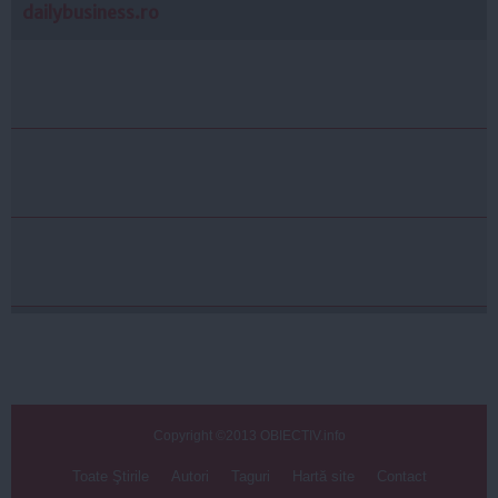
dailybusiness.ro
Copyright ©2013 OBIECTIV.info
Toate Ştirile
Autori
Taguri
Hartă site
Contact