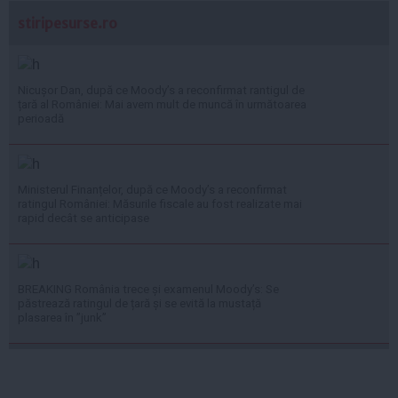
stiripesurse.ro
Nicușor Dan, după ce Moody’s a reconfirmat rantigul de
țară al României: Mai avem mult de muncă în următoarea
perioadă
Ministerul Finanțelor, după ce Moody’s a reconfirmat
ratingul României: Măsurile fiscale au fost realizate mai
rapid decât se anticipase
BREAKING România trece și examenul Moody’s: Se
păstrează ratingul de țară și se evită la mustață
plasarea în ”junk”