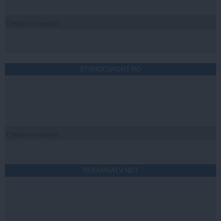
Citeşte mai departe
STIRIDESPORT.RO
Citeşte mai departe
ROMANIATV.NET