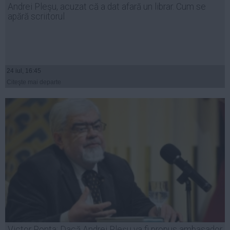
Andrei Pleşu, acuzat că a dat afară un librar. Cum se
Auto
apără scriitorul
Sport
Handbal
Box
24 iul, 16:45
Baschet
Citeşte mai departe
Tenis
Alte sporturi
Life
Funny
Travel
Stil de viata
Victor Ponta: Dacă Andrei Pleșu va fi propus ambasador