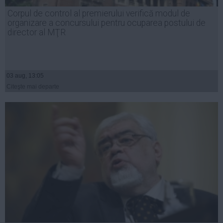
Presedintie
Corpul de control al premierului verifică modul de
USL
organizare a concursului pentru ocuparea postului de
director al MŢR
PSD
PNL
PDL
03 aug, 13:05
PPDD
Citeşte mai departe
UDMR
PMP
Administraţie Publică
Economie
Finante
Energie
Imobiliare
Companii
Turism