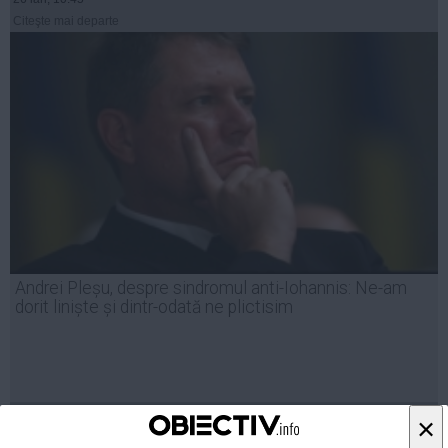
Citeşte mai departe
Andrei Pleșu, despre sindromul anti-Iohannis: Ne-am
dorit liniște și dintr-odată ne plictisim
19 ian, 13:09
×
Citeşte mai departe