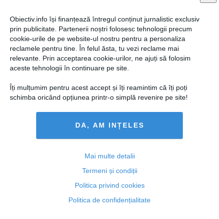
Obiectiv.info își finanțează întregul conținut jurnalistic exclusiv
prin publicitate. Partenerii noștri folosesc tehnologii precum
cookie-urile de pe website-ul nostru pentru a personaliza
reclamele pentru tine. În felul ăsta, tu vezi reclame mai
relevante. Prin acceptarea cookie-urilor, ne ajuți să folosim
aceste tehnologii în continuare pe site.
Îți mulțumim pentru acest accept și îți reamintim că îți poți
schimba oricând opțiunea printr-o simplă revenire pe site!
DA, AM INȚELES
Andrei Pleşu: Atacul de la Paris va da apă la moară şi
celor care cunosc superficial Islamul
Mai multe detalii
Termeni și condiții
Politica privind cookies
08 ian, 17:07
Politica de confidențialitate
Citeşte mai departe