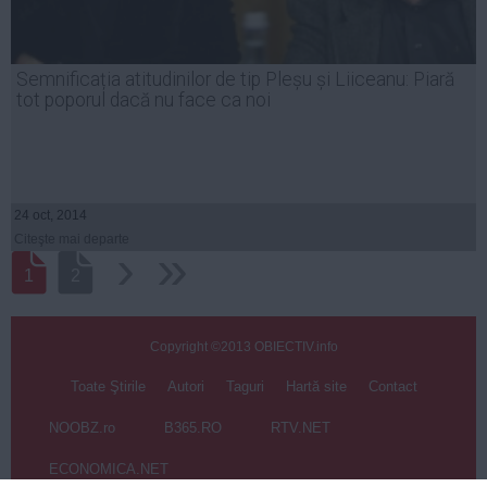
Semnificația atitudinilor de tip Pleșu și Liiceanu: Piară
tot poporul dacă nu face ca noi
24 oct, 2014
Citeşte mai departe
›
››
1
2
Copyright ©2013 OBIECTIV.info
Toate Ştirile
Autori
Taguri
Hartă site
Contact
NOOBZ.ro
B365.RO
RTV.NET
ECONOMICA.NET