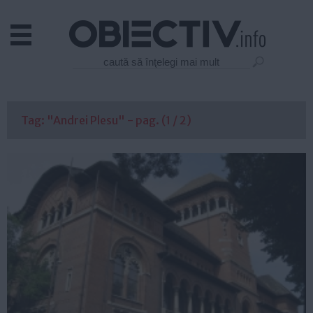
Actual
Economie
Justitie
Externe
Tag: "Andrei Plesu" - pag. (1 / 2)
Educatie
Sanatate
Stiinta
Tehnologie
Cultura
Mediu
Life
Politica
Guvern