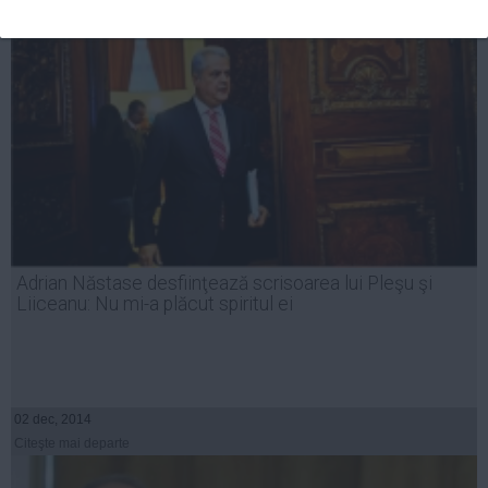
Adrian Năstase desfiinţează scrisoarea lui Pleşu şi
Liiceanu: Nu mi-a plăcut spiritul ei
02 dec, 2014
Citeşte mai departe